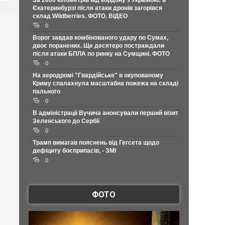
За 2000 кілометрів від кордону з Україною: в
Єкатеринбурзі після атаки дронів загорівся
склад Wildberries. ФОТО. ВІДЕО
0
Ворог завдав комбінованого удару по Сумах,
двоє поранених. Ще десятеро постраждали
після атаки БПЛА по ринку на Сумщині. ФОТО
0
На аеродромі "Гвардійське" в окупованому
Криму спалахнула масштабна пожежа на складі
пального
0
В адміністрації Вучича анонсували перший візит
Зеленського до Сербії
0
Трамп вимагав пояснень від Гегсета щодо
дефіциту боєприпасів, - ЗМІ
0
ФОТО