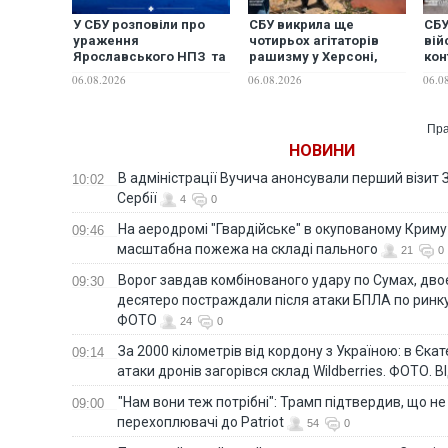
У СБУ розповіли про
СБУ викрила ще
СБУ
ураження
чотирьох агітаторів
вій
Ярославського НПЗ та
рашизму у Херсоні,
кон
кораблів берегової
Черкасах та на
шпи
06.08.2026
06.08.2026
06.0
охорони фсб у Керчі
Сумщині
на 
Пра
НОВИНИ
В адміністрації Вучича анонсували перший візит 
10:02
Сербії
4
0
На аеродромі "Гвардійське" в окупованому Крим
09:46
масштабна пожежа на складі пального
21
0
Ворог завдав комбінованого удару по Сумах, дво
09:30
десятеро постраждали після атаки БПЛА по ринку
ФОТО
24
0
За 2000 кілометрів від кордону з Україною: в Єкат
09:14
атаки дронів загорівся склад Wildberries. ФОТО. 
"Нам вони теж потрібні": Трамп підтвердив, що не
09:00
перехоплювачі до Patriot
54
0