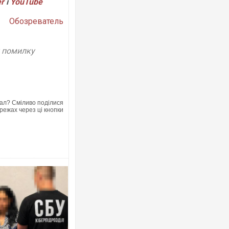
er
і
Y
ouTube
Обозреватель
у помилку
Ворог завдав комбінованого удару по
двоє поранених. Ще десятеро постр
після атаки БПЛА по ринку на Сумщин
ал? Сміливо поділися
режах через ці кнопки
За 2000 кілометрів від кордону з Укр
Єкатеринбурзі після атаки дронів за
склад Wildberries. ФОТО. ВІДЕО