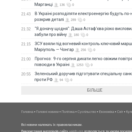
Марганці
136
0
В Україні розподіляти електроенергію будуть по
21:43
розкрив деталі
289
0
"Я доначу щодня": Даша Астаф'єва різко висловила
21:32
забули про війну
180
0
ЗСУ взяли під вогневий контроль ключовий марш
21:15
Маріуполь — Чонгар
256
0
Прогноз: 9-го серпня дихати легко свіжим повіт
21:00
повсюди в Україні
1253
0
Зеленський доручив підготувати спеціальну санк
20:55
проти РФ
94
0
БІЛЬШЕ
Головна
•
Головні новини
•
Політика
•
Суспільство
•
Економіка
•
Світ
•
Кул
Всі новини належать їх правовласникам.
Використання матеріалів сайту
uainfo.org
дозволяється за умови посиланн