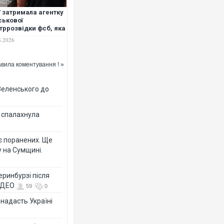
 затримала агентку
ськової
тррозвідки фсб, яка
гувала для ворога
8.2026
Дніпропетровщині
вила коментування ! »
Зеленського до
у спалахнула
є поранених. Ще
 на Сумщині.
еринбурзі після
ВІДЕО
59
0
 надасть Україні