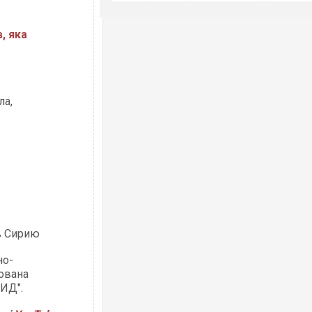
, яка
ла,
в Сирию
но-
ована
"ИД".