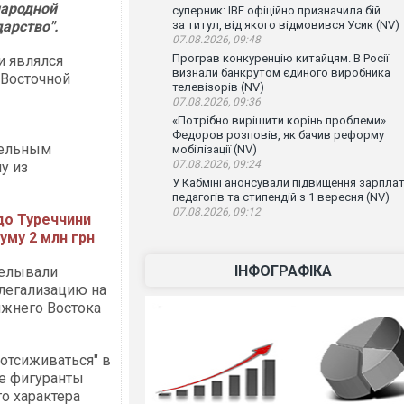
народной
суперник: IBF офіційно призначила бій
арство".
за титул, від якого відмовився Усик (NV)
07.08.2026, 09:48
Програв конкуренцію китайцям. В Росії
и являлся
визнали банкрутом єдиного виробника
 Восточной
телевізорів (NV)
07.08.2026, 09:36
«Потрібно вирішити корінь проблеми».
Федоров розповів, як бачив реформу
дельным
мобілізації (NV)
07.08.2026, 09:24
у из
У Кабміні анонсували підвищення зарпла
педагогів та стипендій з 1 вересня (NV)
07.08.2026, 09:12
до Туреччини
уму 2 млн грн
ІНФОГРАФІКА
делывали
 легализацию на
ижнего Востока
отсиживаться" в
е фигуранты
о характера