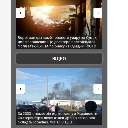
 Сумах,
За 2000 кілометрів від кордону з Україною: в
"Мої іграшки
аждали
Єкатеринбурзі після атаки дронів загорівся
суперкарів в
і. ФОТО
склад Wildberries. ФОТО. ВІДЕО
ВІДЕО
аїною: в
В Таїланді футболіст загинув від удару
Топпосадовц
горівся
блискавки під час матчу: ще 12 людей
підозру
постраждали. ВІДЕО