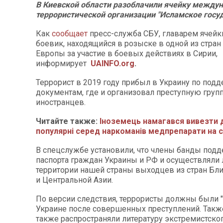
В Киевской области разоблачили ячейку между
террористической организации "Исламское госуд
Как
сообщает
пресс-служба СБУ, главарем ячейк
боевик, находящийся в розыске в одной из стран
Европы за участие в боевых действиях в Сирии,
информирует
UAINFO.org
.
Террорист в 2019 году прибыл в Украину по под
документам, где и организовал преступную групп
иностранцев.
Читайте также:
Іноземець намагався вивезти 
популярні серед наркоманів медпрепарати на с
В спецслужбе установили, что члены банды под
паспорта граждан Украины и РФ и осуществляли
территории нашей страны выходцев из стран Бл
и Центральной Азии.
По версии следствия, террористы должны были "
Украине после совершенных преступлений. Такж
также распространяли литературу экстремистског