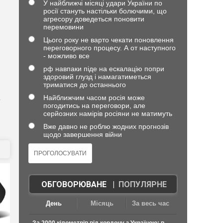
У найближчі місяці удари України по
росії стануть настільки болючими, що
агресору доведеться поновити
перемовини
Цього року не варто чекати поновлення
переговорного процесу. А от наступного
- можливо все
рф навпаки піде на ескалацію попри
здоровий глузд і намагатиметься
триматися до останнього
Найближчим часом росія може
т
погодитись на переговори, але
серйозних намірів росіяни не матимуть
Вже давно не роблю жодних прогнозів
щодо завершення війни
ОБГОВОРЮВАНЕ
|
ПОПУЛЯРНЕ
День
Місяць
За весь час