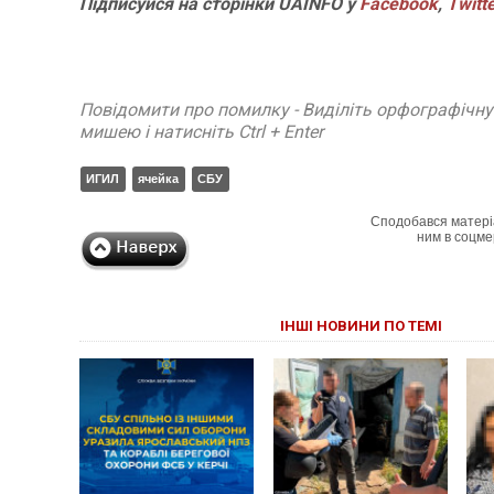
Підписуйся на сторінки UAINFO у
Facebook
,
Twitt
Повідомити про помилку - Виділіть орфографічн
мишею і натисніть Ctrl + Enter
ИГИЛ
ячейка
СБУ
Сподобався матері
ним в соцме
ІНШІ НОВИНИ ПО ТЕМІ