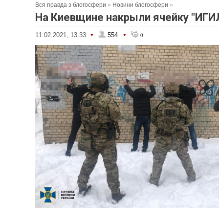
Вся правда з блогосфери
»
Новини блогосфери
»
На Киевщине накрыли ячейку "ИГИ
•
•
11.02.2021, 13:33
554
0