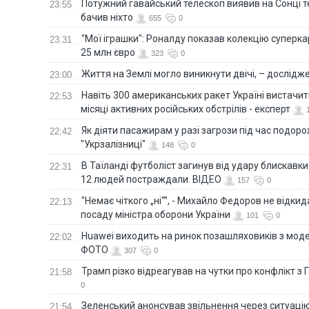
Потужний гавайський телескоп виявив на Сонці те
23:55
бачив ніхто
655
0
"Мої іграшки": Роналду показав колекцію суперка
23:31
25 млн євро
323
0
Життя на Землі могло виникнути двічі, – дослідж
23:00
Навіть 300 американських ракет Україні вистачит
22:53
місяці активних російських обстрілів - експерт
Як діяти пасажирам у разі загрози під час подорож
22:42
"Укрзалізниці"
148
0
В Таїланді футболіст загинув від удару блискавки
22:31
12 людей постраждали. ВІДЕО
157
0
"Немає чіткого „ні“", - Михайло Федоров не відки
22:13
посаду міністра оборони України
101
0
Huawei виходить на ринок позашляховиків з моде
22:02
ФОТО
307
0
Трамп різко відреагував на чутки про конфлікт з 
21:58
0
Зеленський анонсував звільнення через ситуацію
21:54