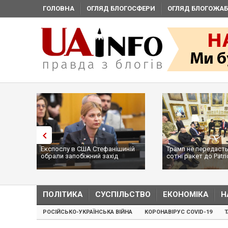
ГОЛОВНА
ОГЛЯД БЛОГОСФЕРИ
ОГЛЯД БЛОГОЖАБ
Експослу в США Стефанішиній
Трамп не передасть
обрали запобіжний захід
сотні ракет до Patri
...
ПОЛІТИКА
СУСПІЛЬСТВО
ЕКОНОМІКА
Н
РОСІЙСЬКО-УКРАЇНСЬКА ВІЙНА
КОРОНАВІРУС COVID-19