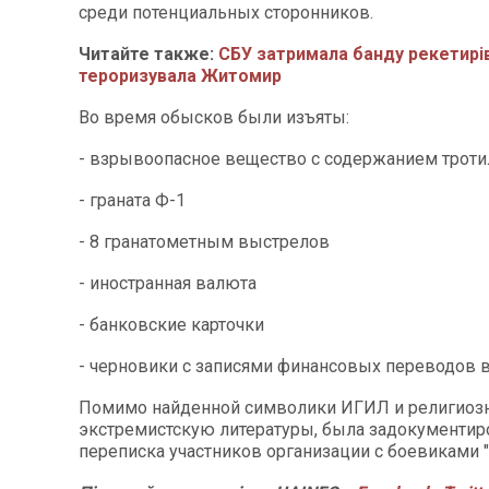
среди потенциальных сторонников.
Читайте также:
СБУ затримала банду рекетирів
тероризувала Житомир
Во время обысков были изъяты:
- взрывоопасное вещество с содержанием троти
- граната Ф-1
- 8 гранатометным выстрелов
- иностранная валюта
- банковские карточки
- черновики с записями финансовых переводов 
Помимо найденной символики ИГИЛ и религиоз
экстремистскую литературы, была задокументир
переписка участников организации с боевиками 