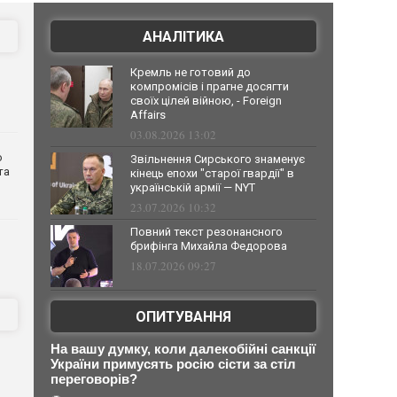
АНАЛІТИКА
Кремль не готовий до
компромісів і прагне досягти
своїх цілей війною, - Foreign
Affairs
03.08.2026 13:02
о
Звільнення Сирського знаменує
та
кінець епохи "старої гвардії" в
українській армії — NYT
23.07.2026 10:32
Повний текст резонансного
брифінга Михайла Федорова
18.07.2026 09:27
ОПИТУВАННЯ
На вашу думку, коли далекобійні санкції
України примусять росію сісти за стіл
переговорів?