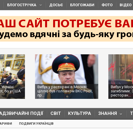
БЛОГОСТРІЧКА
ДОСЬЄ
БЛОГОЖАБИ
ФОТО
ВІДЕО
 Україні
Вибух у ресторані в Москві:
Вибух у Мос
ot, бо у США
ціллю був головком ВКС Росії,
загиблими: 
пр...
ресторан...
АДЗВИЧАЙНІ ПОДІЇ
СВІТ
КУЛЬТУРА
ЗНАННЯ
ТАРИФИ
ПОДВИГИ УКРАЇНЦІВ