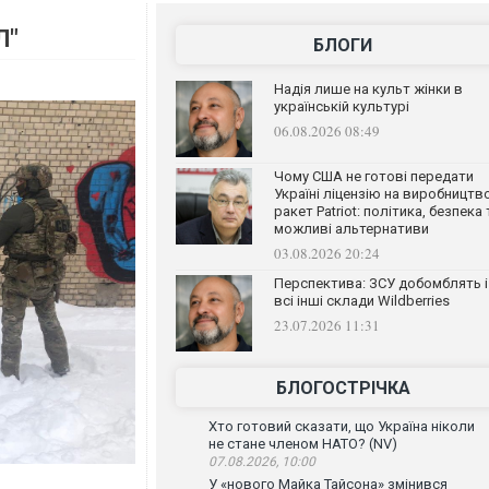
Л"
БЛОГИ
Надія лише на культ жінки в
українській культурі
06.08.2026 08:49
Чому США не готові передати
Україні ліцензію на виробництв
ракет Patriot: політика, безпека 
можливі альтернативи
03.08.2026 20:24
Перспектива: ЗСУ добомблять і
всі інші склади Wildberries
23.07.2026 11:31
БЛОГОСТРІЧКА
Хто готовий сказати, що Україна ніколи
не стане членом НАТО? (NV)
07.08.2026, 10:00
У «нового Майка Тайсона» змінився