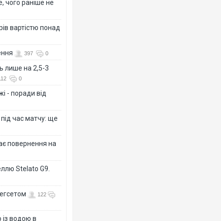
, чого раніше не
рів вартістю понад
ення
397
0
ь лише на 2,5-3
112
0
і - поради від
 під час матчу: ще
дає повернення на
ллю Stelato G9.
Гегсетом
122
 із водою в