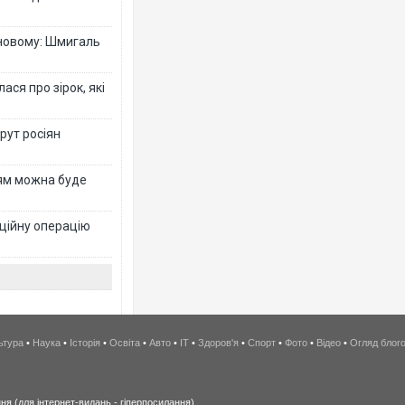
-новому: Шмигаль
ся про зірок, які
рут росіян
рям можна буде
ційну операцію
ьтура
•
Наука
•
Історія
•
Освіта
•
Авто
•
IT
•
Здоров'я
•
Спорт
•
Фото
•
Відео
•
Огляд блог
я (для інтернет-видань - гіперпосилання).