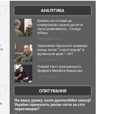
АНАЛІТИКА
Кремль не готовий до
компромісів і прагне досягти
своїх цілей війною, - Foreign
Affairs
03.08.2026 13:02
о
Звільнення Сирського знаменує
та
кінець епохи "старої гвардії" в
українській армії — NYT
23.07.2026 10:32
Повний текст резонансного
брифінга Михайла Федорова
18.07.2026 09:27
ОПИТУВАННЯ
На вашу думку, коли далекобійні санкції
ли
України примусять росію сісти за стіл
переговорів?