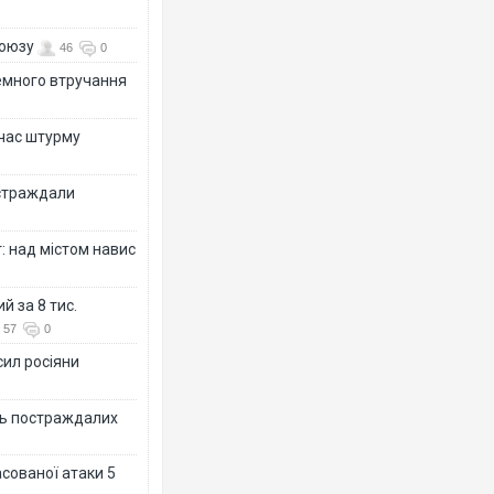
союзу
46
0
земного втручання
 час штурму
остраждали
: над містом навис
й за 8 тис.
57
0
сил росіяни
ть постраждалих
асованої атаки 5