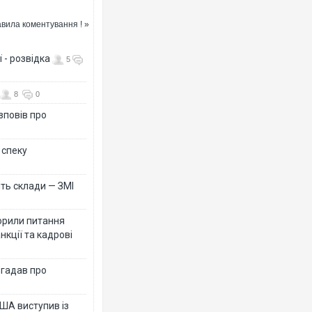
вила коментування ! »
 - розвідка
5
8
0
зповів про
 спеку
ть склади — ЗМІ
орили питання
нкції та кадрові
згадав про
ША виступив із