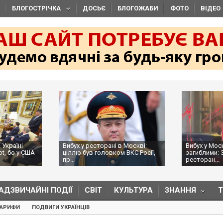
БЛОГОСТРІЧКА
ДОСЬЄ
БЛОГОЖАБИ
ФОТО
ВІДЕО
 Україні
Вибух у ресторані в Москві:
Вибух у Мос
ot, бо у США
ціллю був головком ВКС Росії,
загиблими: 
пр...
ресторан...
АДЗВИЧАЙНІ ПОДІЇ
СВІТ
КУЛЬТУРА
ЗНАННЯ
ТАРИФИ
ПОДВИГИ УКРАЇНЦІВ