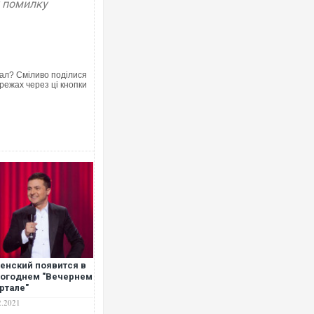
у помилку
ал? Сміливо поділися
режах через ці кнопки
Ворог завдав комбінованого удару
двоє поранених. Ще десятеро пос
після атаки БПЛА по ринку на Сумщ
енский появится в
огоднем "Вечернем
В окупованій Ялті повідомляють п
ртале"
порт: над містом навис стовп чорн
ВІДЕО
2.2021