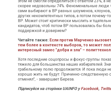
этом не смогли определиться с ответом 23%, а 
скорее недовольны 74%. Феноменальные люди. 
сами выбирают в ВР разных шоуменов, клоунов,
других некомпетентных типов, а потом почему-т
ВР. Может стоит критически мыслить и тщательн
кандидатов, чтоб потом ВР пользовалась бы бо
поддержкой и доверием?
Читайте также:
Если против Марченко вызовет
тем более в контексте выборов, то может пол
интересный замес "добра и зла" – политтехно
Хотя последние соцопросы и фокус-группы показ
тяжело для большинства наших избирателей. Знач
грабельному полю продолжается. И пока люди не
хорошо жить не будут. Причинно-следственную с
отменял", - завершает Береза.
Підписуйся на сторінки UAINFO у
Facebook
,
Twitt