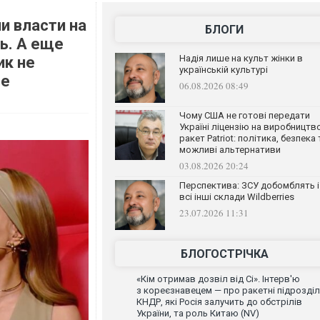
и власти на
БЛОГИ
ь. А еще
Надія лише на культ жінки в
ик не
українській культурі
ве
06.08.2026 08:49
Чому США не готові передати
Україні ліцензію на виробництв
ракет Patriot: політика, безпека 
можливі альтернативи
03.08.2026 20:24
Перспектива: ЗСУ добомблять і
всі інші склади Wildberries
23.07.2026 11:31
БЛОГОСТРІЧКА
«Кім отримав дозвіл від Сі». Інтерв'ю
з кореєзнавецем — про ракетні підрозді
КНДР, які Росія залучить до обстрілів
України, та роль Китаю (NV)