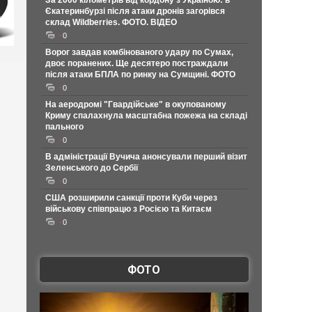
За 2000 кілометрів від кордону з Україною: в
Єкатеринбурзі після атаки дронів загорівся
склад Wildberries. ФОТО. ВІДЕО
0
Ворог завдав комбінованого удару по Сумах,
двоє поранених. Ще десятеро постраждали
після атаки БПЛА по ринку на Сумщині. ФОТО
0
На аеродромі "Гвардійське" в окупованому
Криму спалахнула масштабна пожежа на складі
пального
0
В адміністрації Вучича анонсували перший візит
Зеленського до Сербії
0
США розширили санкції проти Куби через
військову співпрацю з Росією та Китаєм
0
ФОТО