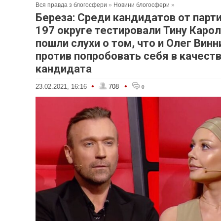
Вся правда з блогосфери
»
Новини блогосфери
»
Береза: Среди кандидатов от парти
197 округе тестировали Тину Карол
пошли слухи о том, что и Олег Винн
против попробовать себя в качест
кандидата
•
•
23.02.2021, 16:16
708
0