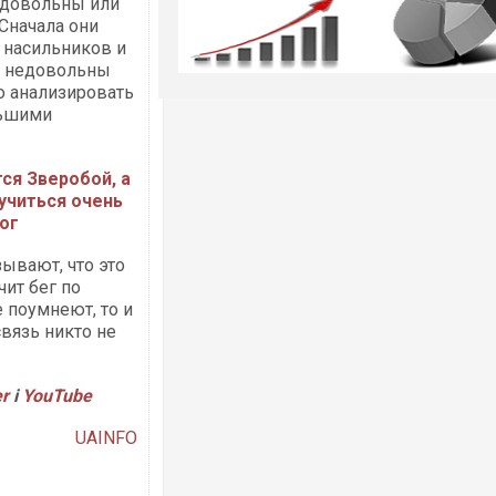
недовольны или
Сначала они
 насильников и
о недовольны
о анализировать
льшими
ся Зверобой, а
учиться очень
лог
ывают, что это
ит бег по
 поумнеют, то и
вязь никто не
er
і
YouTube
UAINFO