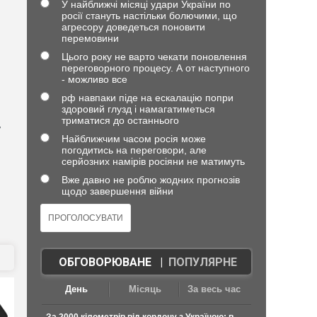
У найближчі місяці удари України по
росії стануть настільки болючими, що
агресору доведеться поновити
перемовини
Цього року не варто чекати поновлення
переговорного процесу. А от наступного
- можливо все
рф навпаки піде на ескалацію попри
здоровий глузд і намагатиметься
триматися до останнього
у
Найближчим часом росія може
погодитись на переговори, але
серйозних намірів росіяни не матимуть
Вже давно не роблю жодних прогнозів
щодо завершення війни
ОБГОВОРЮВАНЕ
|
ПОПУЛЯРНЕ
День
Місяць
За весь час