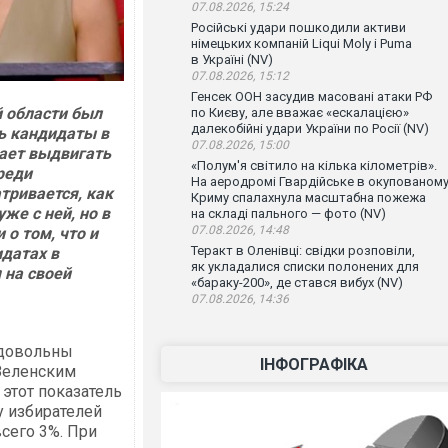
07.08.2026, 15:24
Російські удари пошкодили активи
німецьких компаній Liqui Moly і Puma
в Україні (NV)
07.08.2026, 15:12
Генсек ООН засудив масовані атаки РФ
й области был
по Києву, але вважає «ескалацією»
далекобійні удари України по Росії (NV)
ь кандидаты в
07.08.2026, 15:00
ает выдвигать
«Полум'я світило на кілька кілометрів».
реди
На аеродромі Гвардійське в окупованом
тривается, как
Криму спалахнула масштабна пожежа
же с ней, но в
на складі пального — фото (NV)
07.08.2026, 14:48
 о том, что и
Теракт в Оленівці: свідки розповіли,
идатах в
як укладалися списки полонених для
 на своей
«бараку-200», де стався вибух (NV)
07.08.2026, 14:36
 довольны
ІНФОГРАФІКА
Зеленским
этот показатель
у избирателей
сего 3%. При