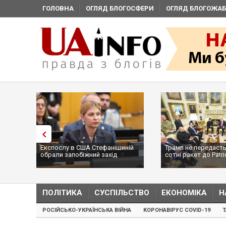
ГОЛОВНА
ОГЛЯД БЛОГОСФЕРИ
ОГЛЯД БЛОГОЖАБ
Експослу в США Стефанішиній
Трамп не передасть
обрали запобіжний захід
сотні ракет до Patri
...
ПОЛІТИКА
СУСПІЛЬСТВО
ЕКОНОМІКА
Н
РОСІЙСЬКО-УКРАЇНСЬКА ВІЙНА
КОРОНАВІРУС COVID-19