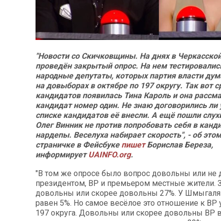
"Новости со Скичковщины. На днях в Черкасско
проведён закрытый опрос. На нем тестировалис
народные депутаты, которых партия власти дум
на довыборах в октябре по 197 округу. Так вот с
кандидатов появилась Тина Кароль и она рассма
кандидат номер один. Не знаю договорились ли у
списке кандидатов её внесли. А ещё пошли слухи
Олег Винник не против попробовать себя в канд
нардепы. Веселуха набирает скорость", - об этом
страничке в Фейсбуке
пишет
Борислав Береза,
информирует
UAINFO.org
.
"В том же опросе было вопрос довольны или не
президентом, ВР и премьером местные жители. 
довольны или скорее довольны 27%. У Шмыгаля 
равен 5%. Но самое весёлое это отношение к ВР 
197 округа. Довольны или скорее довольны ВР в