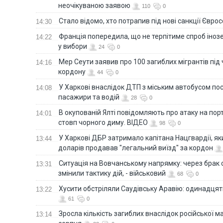
неочікуваною заявою
110
0
Стало відомо, хто потрапив під нові санкції Євро
14:30
Франція попередила, що не терпітиме спроб іно
14:22
у вибори
24
0
Мер Сеути заявив про 100 загиблих мігрантів під
14:16
кордону
44
0
У Харкові внаслідок ДТП з міським автобусом п
14:08
пасажири та водій
28
0
В окупованій Ялті повідомляють про атаку на порт
14:01
стовп чорного диму. ВІДЕО
98
0
У Харкові ДБР затримало капітана Нацгвардії, яки
13:44
доларів продавав "легальний виїзд" за кордон
Ситуація на Вовчанському напрямку: через брак 
13:31
змінили тактику дій, - військовий
68
0
Хусити обстріляли Саудівську Аравію: одинадця
13:22
61
0
Зросла кількість загиблих внаслідок російської м
13:14