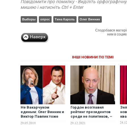
Повідомити про помилку - Виділіть орфографічн
мишею і натисніть Ctrl + Enter
Выборы
опрос
Тина Кароль
Олег Винник
Сподобався матері
ним в соцме
ІНШІ НОВИНИ ПО ТЕМІ
Не Вакарчуком
Гордон возглавил
Зел
единым: Олег Винник и
рейтинг президентов
нов
Виктор Павлик тоже
среди не политиков, –
ква
идут в депутаты?
опрос
24.1
29.05.2019
29.12.2021