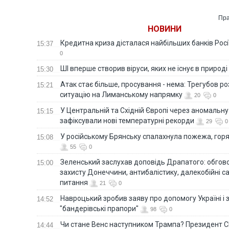
Пра
НОВИНИ
Кредитна криза дісталася найбільших банків Росії
15:37
0
ШІ вперше створив віруси, яких не існує в природі
15:30
Атак стає більше, просування - нема: Трегубов ро
15:21
ситуацію на Лиманському напрямку
20
0
У Центральній та Східній Європі через аномальну
15:15
зафіксували нові температурні рекорди
29
0
У російському Брянську спалахнула пожежа, горя
15:08
55
0
Зеленський заслухав доповідь Драпатого: обгов
15:00
захисту Донеччини, антибалістику, далекобійні са
питання
21
0
Навроцький зробив заяву про допомогу Україні і 
14:52
"бандерівські прапори"
98
0
Чи стане Венс наступником Трампа? Президент С
14:44