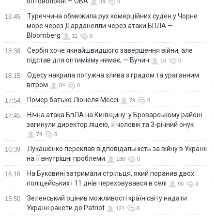
оптоволокні — ОВА
34
0
Туреччина обмежила рух комерційних суден у Чорне
18:45
море через Дарданелли через атаки БПЛА —
Bloomberg
31
0
Сербія хоче якнайшвидшого завершення війни, але
18:38
підстав для оптимізму немає, — Вучич
16
0
Одесу накрила потужна злива з градом та ураганним
18:15
вітром
84
0
Помер батько Ліонеля Мессі
17:54
79
0
Нічна атака БпЛА на Київщину: у Броварському районі
17:45
загинули директор ліцею, її чоловік та 3-річний онук
74
0
Лукашенко переклав відповідальність за війну в Україні
16:39
на її внутрішні проблеми
188
0
На Буковині затримали стрільця, який поранив двох
16:16
поліцейських і 11 днів переховувався в селі
90
0
Зеленський оцінив можливості країн світу надати
15:50
Україні ракети до Patriot
121
0