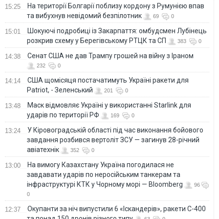
На території Болгарії поблизу кордону з Румунією впав
15:25
та вибухнув невідомий безпілотник
69
0
Шокуючі подробиці із Закарпаття: омбудсмен Лубінець
15:01
розкрив схему у Берегівському РТЦК та СП
383
0
Сенат США не дав Трампу грошей на війну з Іраном
14:38
232
0
США щомісяця постачатимуть Україні ракети для
14:14
Patriot, - Зеленський
201
0
Маск відмовляє Україні у використанні Starlink для
13:48
ударів по території РФ
169
0
У Кіровоградській області під час виконання бойового
13:24
завдання розбився вертоліт ЗСУ — загинув 28-річний
авіатехнік
352
0
На вимогу Казахстану Україна погодилася не
13:00
завдавати ударів по неросійським танкерам та
інфраструктурі КТК у Чорному морі — Bloomberg
96
0
Окупанти за ніч випустили 6 «Іскандерів», ракети С-400
12:37
та понад 150 дронів різного типу
63
0