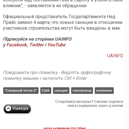
влияние", - заявляется в их обращении.
Официальный представитель Госдепартамента Нед
Прайс заявил 4 марта, что новые санкции в отношении
участников строительства могут быть введены в мае.
Підписуйся на сторінки UAINFO
у
Facebook
,
Twitter
і
YouTube
UAINFO
Повідомити про помилку - Виділіть орфографічну
помилку мишею і натисніть Ctrl + Enter
"Северный поток-2"
США
санкции
газопровод
компании
Сподобався матеріал? Сміливо поділися
ним в соцмережах через ці кнопки
ІНШІ НОВИНИ ПО ТЕМІ