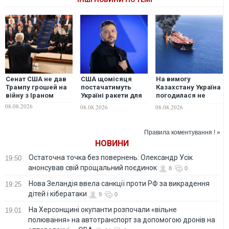
Сенат США не дав
США щомісяця
На вимогу
Трампу грошей на
постачатимуть
Казахстану Україна
війну з Іраном
Україні ракети для
погодилася не
Patriot, -
завдавати ударів
08.08.2026
08.08.2026
08.08.2026
Зеленський
по неросійським
танкерам та
інфраструктурі КТК
Правила коментування ! »
у Чорному морі —
НОВИНИ
Bloomberg
Остаточна точка без повернень: Олександр Усік
19:50
анонсував свій прощальний поєдинок
8
0
Нова Зеландія ввела санкції проти РФ за викрадення
19:25
дітей і кібератаки
9
0
На Херсонщині окупанти розпочали «вільне
19:01
полювання» на автотранспорт за допомогою дронів на