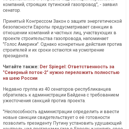
компаний, строящих путинский газопровод", - заявил
сенатор.
Принятый Конгрессом Закон о защите энергетической
безопасности Европы предусматривает санкции в
отношении компаний и частных лиц, участвующих в
проекте строительства газопровода, напоминает
"Голос Америки". Однако конкретные действия против
строителей и их сроки остаются на усмотрение
президента.
Читайте также:
Der Spiegel: Ответственность за
"Северный поток-2" нужно переложить полностью
на шею России​​​​​​​
Недавно группа из 40 сенаторов-республиканцев
обратилась к администрации Байдена с требованием
ужесточения санкций против проекта.
"Неспособность администрации определить и ввести
новые санкции свидетельствует о её готовности
позволить президенту Путину установить удушающий
контроль над поставками газа в Европу и усилить свое