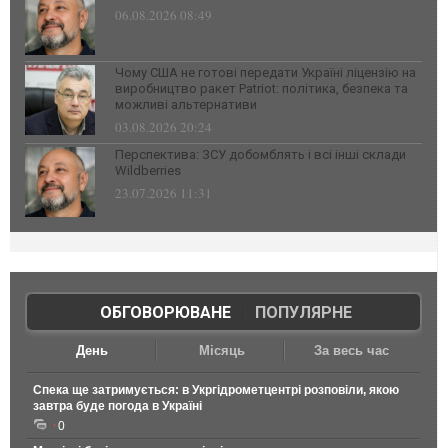
06.08.2026 08:49
Чому США не готові передати Україні ліцензію на
виробництво ракет Patriot: політика, безпека та
можливі альтернативи
03.08.2026 20:24
Перспектива: ЗСУ добомблять і всі інші склади
Wildberries
23.07.2026 11:31
ОБГОВОРЮВАНЕ
|
ПОПУЛЯРНЕ
День
Місяць
За весь час
Спека ще затримується: в Укргідрометцентрі розповіли, якою
завтра буде погода в Україні
0