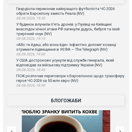
Гвардіола переконав найкращого футболіста ЧС-2026
обрати Барселону замість Реала (NV)
08.08.2026, 19:30
У будинок влучили п’ять дронів: у Пухівці на Київщині
внаслідок нічної атаки РФ загинули дідусь, бабуся та їхній
трирічний онук (NV)
08.08.2026, 19:15
«Або ти йдеш, або вона йде»: Інфантіно допоміг коханці
отримати підвищення в УЄФА — The Telegraph (NV)
08.08.2026, 19:00
У США достроково усунули від служби генерала, який
відповідав за військову підтримку України (NV)
08.08.2026, 18:45
ПСЖ розпочав переговори з Барселоною щодо трансферу
героя ЧС-2026 за 50 млн євро (NV)
08.08.2026, 18:30
БЛОГОЖАБИ