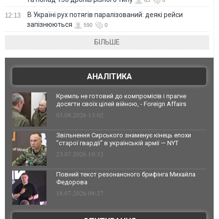
В Україні рух потягів паралізований: деякі рейси
12:13
запізнюються
590
0
БІЛЬШЕ
АНАЛІТИКА
Кремль не готовий до компромісів і прагне
досягти своїх цілей війною, - Foreign Affairs
03.08.2026 13:02
Звільнення Сирського знаменує кінець епохи
"старої гвардії" в українській армії — NYT
23.07.2026 10:32
Повний текст резонансного брифінга Михайла
Федорова
18.07.2026 09:27