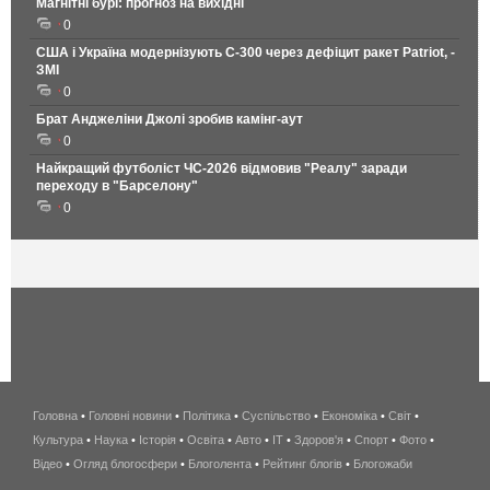
Магнітні бурі: прогноз на вихідні
0
США і Україна модернізують С-300 через дефіцит ракет Patriot, -
ЗМІ
0
Брат Анджеліни Джолі зробив камінг-аут
0
Найкращий футболіст ЧС-2026 відмовив "Реалу" заради
переходу в "Барселону"
0
Головна
•
Головні новини
•
Політика
•
Суспільство
•
Економіка
беспроводной
•
Світ
•
Культура
•
Наука
•
Історія
•
Освіта
•
Авто
•
IT
•
Здоров'я
интернет
•
Спорт
•
Фото
•
Відео
•
Огляд блогосфери
•
Блоголента
•
Рейтинг блогів
киев
•
Блогожаби
и