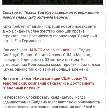
Сенатор от Техаса Тед Круз задержал утверждение
нового главы ЦРУ Уильяма Бернса.
Круз требует от администрации нового президента
Джо Байдена более жестких санкций против
строительства российского газопровода "Северный
поток-2" в Германию.
Как сообщает
UAINFO.org
со
ссылкой
на "Радио
Свобода", Бернс - бывший посол США в Москве,
карьерный дипломат с 33-летним стажем. Его
утверждение Конгрессом может пройти и без голоса
Круза, однако так оно займет больше времени.
Читайте также:
Из-за санкций США сразу 18
европейских компаний отказались достраивать
"Северный поток-2"
"Я перестану блокировать кандидатуру, когда
администрация Байдена выполнит свою обязанность
по выявлению и отправке под санкции кораблей и