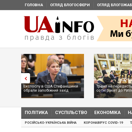
ГОЛОВНА
ОГЛЯД БЛОГОСФЕРИ
ОГЛЯД БЛОГОЖАБ
Експослу в США Стефанішиній
Трамп не передасть
обрали запобіжний захід
сотні ракет до Patri
...
ПОЛІТИКА
СУСПІЛЬСТВО
ЕКОНОМІКА
Н
РОСІЙСЬКО-УКРАЇНСЬКА ВІЙНА
КОРОНАВІРУС COVID-19