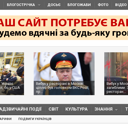
БЛОГОСТРІЧКА
ДОСЬЄ
БЛОГОЖАБИ
ФОТО
ВІДЕО
 Україні
Вибух у ресторані в Москві:
Вибух у Мос
ot, бо у США
ціллю був головком ВКС Росії,
загиблими: 
пр...
ресторан...
АДЗВИЧАЙНІ ПОДІЇ
СВІТ
КУЛЬТУРА
ЗНАННЯ
ТАРИФИ
ПОДВИГИ УКРАЇНЦІВ