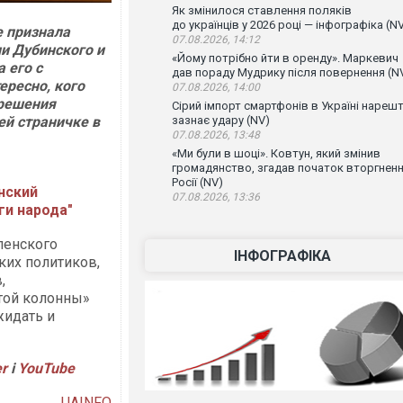
Як змінилося ставлення поляків
до українців у 2026 році — інфографіка (N
е признала
07.08.2026, 14:12
и Дубинского и
«Йому потрібно йти в оренду». Маркевич
 его с
дав пораду Мудрику після повернення (N
ересно, кого
07.08.2026, 14:00
решения
Сірий імпорт смартфонів в Україні нарешт
ей страничке в
зазнає удару (NV)
07.08.2026, 13:48
«Ми були в шоці». Ковтун, який змінив
громадянство, згадав початок вторгнен
Росії (NV)
нский
07.08.2026, 13:36
ги народа"
ленского
ІНФОГРАФІКА
ких политиков,
,
ятой колонны»
жидать и
er
і
YouTube
UAINFO