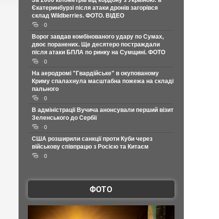
За 2000 кілометрів від кордону з Україною: в
Єкатеринбурзі після атаки дронів загорівся
склад Wildberries. ФОТО. ВІДЕО
0
Ворог завдав комбінованого удару по Сумах,
двоє поранених. Ще десятеро постраждали
після атаки БПЛА по ринку на Сумщині. ФОТО
0
На аеродромі "Гвардійське" в окупованому
Криму спалахнула масштабна пожежа на складі
пального
0
В адміністрації Вучича анонсували перший візит
Зеленського до Сербії
0
США розширили санкції проти Куби через
військову співпрацю з Росією та Китаєм
0
ФОТО