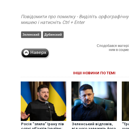
Повідомити про помилку - Виділіть орфографічн
мишею і натисніть Ctrl + Enter
Зеленский
Дубинский
Сподобався матері
ним в соцме
ІНШІ НОВИНИ ПО ТЕМІ
Росія “злила” Ірану пів
Зеленський відповів,
"Тр
сотні об'єктів Ізраїлю:
від чого залежить його
шок