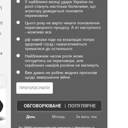
У найближчі місяці удари України по
росії стануть настільки болючими, що
V)
агресору доведеться поновити
перемовини
Цього року не варто чекати поновлення
V)
переговорного процесу. А от наступного
- можливо все
і
рф навпаки піде на ескалацію попри
здоровий глузд і намагатиметься
триматися до останнього
ня
Найближчим часом росія може
погодитись на переговори, але
серйозних намірів росіяни не матимуть
Вже давно не роблю жодних прогнозів
щодо завершення війни
ОБГОВОРЮВАНЕ
|
ПОПУЛЯРНЕ
День
Місяць
За весь час