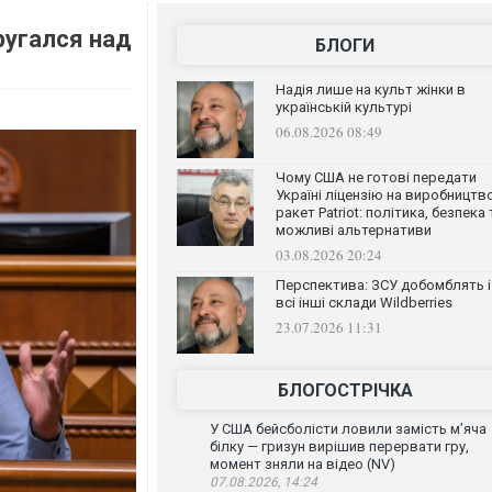
ругался над
БЛОГИ
Надія лише на культ жінки в
українській культурі
06.08.2026 08:49
Чому США не готові передати
Україні ліцензію на виробництв
ракет Patriot: політика, безпека 
можливі альтернативи
03.08.2026 20:24
Перспектива: ЗСУ добомблять і
всі інші склади Wildberries
23.07.2026 11:31
БЛОГОСТРІЧКА
У США бейсболісти ловили замість м’яча
білку — гризун вирішив перервати гру,
момент зняли на відео (NV)
07.08.2026, 14:24