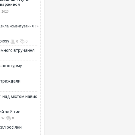
скаржився
зиденту США на
2.2025
енского
вила коментування ! »
Ворог завдав комбінованого уд
союзу
0
0
двоє поранених. Ще десятеро 
після атаки БПЛА по ринку на С
земного втручання
 час штурму
остраждали
: над містом навис
й за 8 тис.
37
0
В окупованій Ялті повідомляют
порт: над містом навис стовп ч
сил росіяни
ВІДЕО