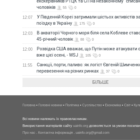
екскерівників РТЦК та СП на незаконному "списан
чоловіків
55
0
У Південній Кореї затримали шістьох активістів 
12:07
поїздку в Україну
175
0
В акваторії Чорного моря біля села Коблеве ставс
12:03
45-річний чоловік
88
0
Розвідка США вважає, що Путін може атакувати о
12:00
вже цієї осені, - WSJ
105
0
Санкції, порти, паливо: як логіст Євгеній Шимченк
11:55
перевезення на різних ринках
37
0
БІЛЬШЕ
Головна
•
Головні новини
•
Політика
•
Суспільство
•
Економіка
•
Світ
•
Кул
Всі новини належать їх правовласникам.
Використання матеріалів сайту
uainfo.org
дозволяється за умови посиланн
Про нас
.
Контактна інформація
.
uainfo.org@gmail.com