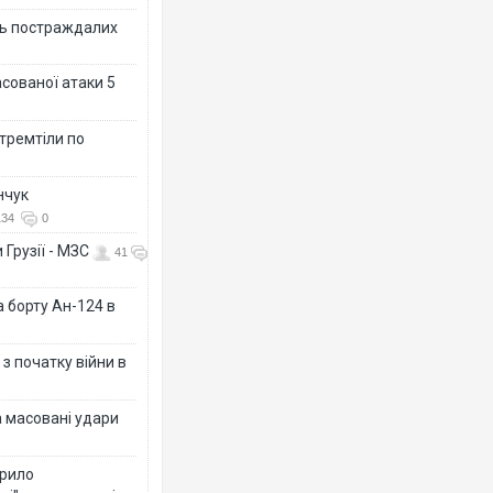
ть постраждалих
асованої атаки 5
 тремтіли по
нчук
134
0
 Грузії - МЗС
41
а борту Ан-124 в
з початку війни в
а масовані удари
крило