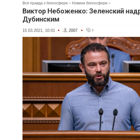
Вся правда з блогосфери
»
Новини блогосфери
»
Виктор Небоженко: Зеленский над
Дубинским
•
•
15.03.2021, 10:01
2007
7