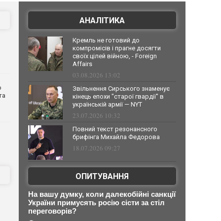
АНАЛІТИКА
Кремль не готовий до
компромісів і прагне досягти
своїх цілей війною, - Foreign
Affairs
03.08.2026 13:02
о
Звільнення Сирського знаменує
та
кінець епохи "старої гвардії" в
українській армії — NYT
23.07.2026 10:32
Повний текст резонансного
брифінга Михайла Федорова
18.07.2026 09:27
ОПИТУВАННЯ
На вашу думку, коли далекобійні санкції
України примусять росію сісти за стіл
переговорів?