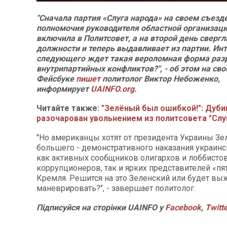
"Сначала партия «Слуга народа» на своем съезд
полномочия руководителя областной организаци
включила в Политсовет, а на второй день свергла
должности и теперь выдавливает из партии. Инт
следующего ждет такая вероломная форма раз
внутрипартийных конфликтов?", - об этом на сво
Фейсбуке
пишет
политолог Виктор Небоженко,
информирует
UAINFO.org
.
Читайте также:
"Зелёный был ошибкой!": Дуби
разочарован увольнением из политсовета "Слу
"Но американцы хотят от президента Украины Зе
большего - демонстративного наказания украинс
как активных сообщников олигархов и лоббистов
коррупционеров, так и ярких представителей «п
Кремля. Решится на это Зеленский или будет вы
маневрировать?", - завершает политолог.
Підписуйся на сторінки UAINFO у
Facebook
,
Twitt