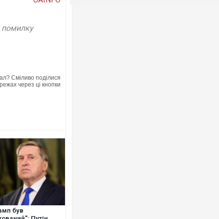
у помилку
ал? Сміливо поділися
режах через ці кнопки
амп був
ований": Путін