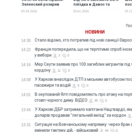
Зеленский розкрив
поїздка в Давос та
по
дані розвідки
зустріч з Трампом
пре
05.04.2026
20.01.2026
29.1
Зел
Пра
НОВИНИ
Стало відомо, хто потрапив під нові санкції Євро
14:30
Франція попередила, що не терпітиме спроб іно
14:22
у вибори
3
0
Мер Сеути заявив про 100 загиблих мігрантів під
14:16
кордону
11
0
У Харкові внаслідок ДТП з міським автобусом п
14:08
пасажири та водій
9
0
В окупованій Ялті повідомляють про атаку на порт
14:01
стовп чорного диму. ВІДЕО
35
0
У Харкові ДБР затримало капітана Нацгвардії, яки
13:44
доларів продавав "легальний виїзд" за кордон
Ситуація на Вовчанському напрямку: через брак 
13:31
змінили тактику дій, - військовий
44
0