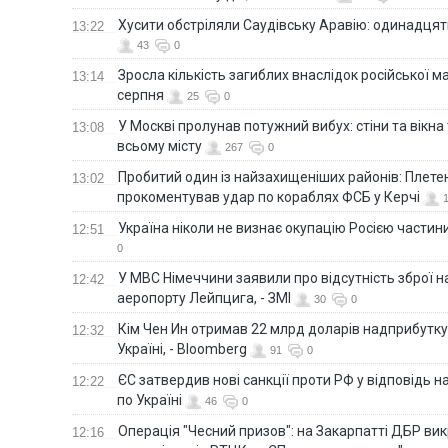
Хусити обстріляли Саудівську Аравію: одинадця
13:22
43
0
Зросла кількість загиблих внаслідок російської м
13:14
серпня
25
0
У Москві пролунав потужний вибух: стіни та вікна
13:08
всьому місту
267
0
Пробитий один із найзахищеніших районів: Плете
13:02
прокоментував удар по кораблях ФСБ у Керчі
Україна ніколи не визнає окупацію Росією частини
12:51
0
У МВС Німеччини заявили про відсутність зброї н
12:42
аеропорту Лейпцига, - ЗМІ
30
0
Кім Чен Ин отримав 22 млрд доларів надприбутку 
12:32
Україні, - Bloomberg
91
0
ЄС затвердив нові санкції проти РФ у відповідь н
12:22
по Україні
46
0
Операція "Чесний призов": на Закарпатті ДБР ви
12:16