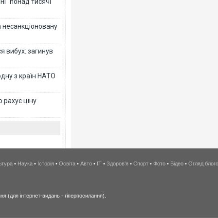
ні" понад тисячі
за несанкціоновану
я вибух: загинув
дну з країн НАТО
о рахує ціну
ьтура
•
Наука
•
Історія
•
Освіта
•
Авто
•
IT
•
Здоров'я
•
Спорт
•
Фото
•
Відео
•
Огляд блог
я (для інтернет-видань - гіперпосилання).