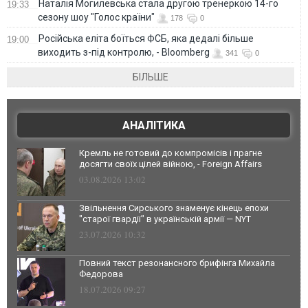
Наталія Могилевська стала другою тренеркою 14-го
19:33
сезону шоу "Голос країни"
178
0
Російська еліта боїться ФСБ, яка дедалі більше
19:00
виходить з-під контролю, - Bloomberg
341
0
БІЛЬШЕ
АНАЛІТИКА
Кремль не готовий до компромісів і прагне
досягти своїх цілей війною, - Foreign Affairs
03.08.2026 13:02
Звільнення Сирського знаменує кінець епохи
"старої гвардії" в українській армії — NYT
23.07.2026 10:32
Повний текст резонансного брифінга Михайла
Федорова
18.07.2026 09:27