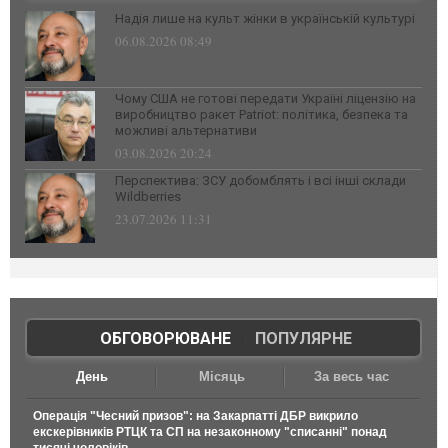
Надія лише на культ жінки в українській культурі
06.08.2026 08:49
Чому США не готові передати Україні ліцензію на
виробництво ракет Patriot: політика, безпека та
можливі альтернативи
03.08.2026 20:24
Перспектива: ЗСУ добомблять і всі інші склади
Wildberries
23.07.2026 11:31
ОБГОВОРЮВАНЕ
|
ПОПУЛЯРНЕ
День
Місяць
За весь час
Операція "Чесний призов": на Закарпатті ДБР викрило
екскерівників РТЦК та СП на незаконному "списанні" понад
тисячі чоловіків