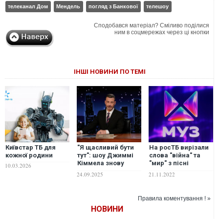
телеканал Дом
Мендель
погляд з Банкової
телешоу
Сподобався матеріал? Сміливо поділися
ним в соцмережах через ці кнопки
ІНШІ НОВИНИ ПО ТЕМІ
Київстар ТБ для
"Я щасливий бути
На росТБ вирізали
кожної родини
тут": шоу Джиммі
слова "війна" та
Кіммела знову
"мир" з пісні
10.03.2026
вийшло в ефір під
"Гостей из
24.09.2025
21.11.2022
бурхливі оплески
будущего"
глядачів
Правила коментування ! »
НОВИНИ