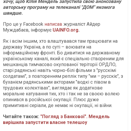
хочу, щоб Юлія Мендель запустила свою анонсовану
авторську програму на телеканалі "ДОМ" якомога
швидше.
Про це у Facebook
написав
журналіст Айдер
Муждабаєв, інформує
UAINFO.org
.
Як і всім іншим, хто влаштувався там працювати на
державу Україна, а по суті – воювати на
інформаційному фронті. Бо дивитися на державному
українському каналі, який є спеціально створеним для
мешканців тимчасово окупованої теріторії ОРДЛО,
старі радянські навіть чорно-білі фільми з "русскімі
солдатамі", з повторенням реплік типу "ми – русскіє", з
буханієм радянськими акторами "водкі с півом в
трудових колєктівах", виглядає як додаткове
моральне катування тих, хто і так не за своєю волею
опинився в російської окупації. Плюс дуже
примитивні серіали, де немає ні окупації, ні війни.
Читайте також:
"Погляд з Банкової". Мендель
вирішила запустити власне телешоу