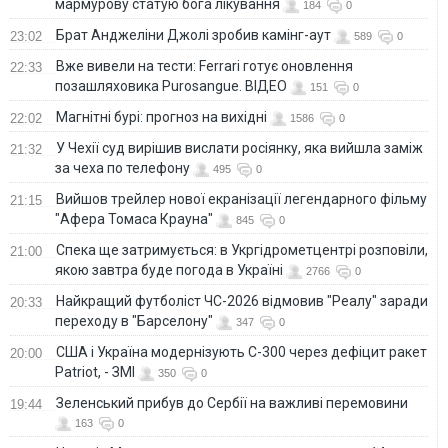
мармурову статую бога лікування
184
0
Брат Анджеліни Джолі зробив камінг-аут
23:02
589
0
Вже вивели на тести: Ferrari готує оновлення
22:33
позашляховика Purosangue. ВІДЕО
151
0
Магнітні бурі: прогноз на вихідні
22:02
1586
0
У Чехії суд вирішив вислати росіянку, яка вийшла заміж
21:32
за чеха по телефону
495
0
Вийшов трейлер нової екранізації легендарного фільму
21:15
"Афера Томаса Крауна"
845
0
Спека ще затримується: в Укргідрометцентрі розповіли,
21:00
якою завтра буде погода в Україні
2766
0
Найкращий футболіст ЧС-2026 відмовив "Реалу" заради
20:33
переходу в "Барселону"
347
0
США і Україна модернізують С-300 через дефіцит ракет
20:00
Patriot, - ЗМІ
350
0
Зеленський прибув до Сербії на важливі перемовини
19:44
163
0