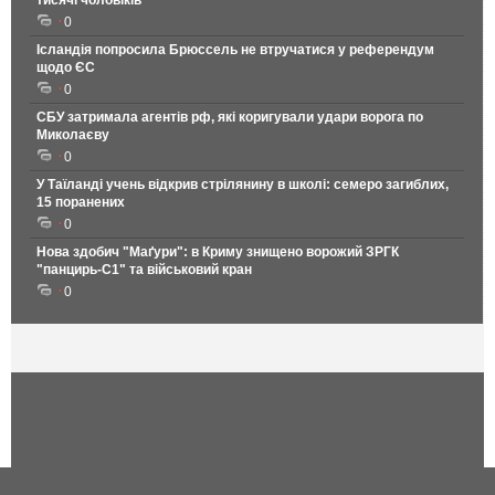
0
Ісландія попросила Брюссель не втручатися у референдум
щодо ЄС
0
СБУ затримала агентів рф, які коригували удари ворога по
Миколаєву
0
У Таїланді учень відкрив стрілянину в школі: семеро загиблих,
15 поранених
0
Нова здобич "Маґури": в Криму знищено ворожий ЗРГК
"панцирь-С1" та військовий кран
0