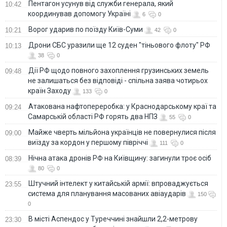
Пентагон усунув від служби генерала, який
10:42
координував допомогу Україні
6
0
Ворог ударив по поїзду Київ-Суми
10:21
42
0
Дрони СБС уразили ще 12 суден "тіньового флоту" РФ
10:13
38
0
Дії РФ щодо повного захоплення грузинських земель
09:48
не залишаться без відповіді - спільна заява чотирьох
країн Заходу
133
0
Атакована нафтопереробка: у Краснодарському краї та
09:24
Самарській області РФ горять два НПЗ
55
0
Майже чверть мільйона українців не повернулися після
09:00
виїзду за кордон у першому півріччі
111
0
Нічна атака дронів РФ на Київщину: загинули троє осіб
08:39
80
0
Штучний інтелект у китайській армії: впроваджується
23:55
система для планування масованих авіаударів
150
0
В місті Аспендос у Туреччині знайшли 2,2-метрову
23:30