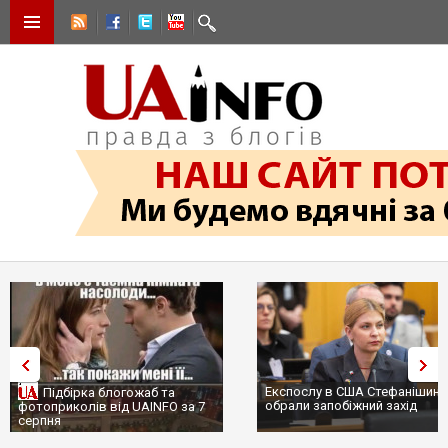
Експослу в США Стефанішині
Підбірка блогожаб та
обрали запобіжний захід
фотоприколів від UAINFO за 7
серпня