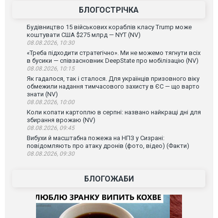
БЛОГОСТРІЧКА
Будівництво 15 військових кораблів класу Trump може
коштувати США $275 млрд — NYT (NV)
08.08.2026, 10:30
«Треба підходити стратегічно». Ми не можемо тягнути всіх
в бусики — співзасновник DeepState про мобілізацію (NV)
08.08.2026, 10:15
Як гадалося, так і сталося. Для українців призовного віку
обмежили надання тимчасового захисту в ЄС — що варто
знати (NV)
08.08.2026, 10:00
Коли копати картоплю в серпні: названо найкращі дні для
збирання врожаю (NV)
08.08.2026, 09:45
Вибухи й масштабна пожежа на НПЗ у Сизрані:
повідомляють про атаку дронів (фото, відео) (Факти)
08.08.2026, 09:30
БЛОГОЖАБИ