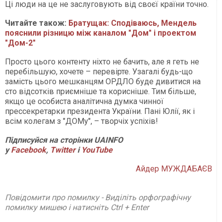
Ці люди на це не заслуговують від своєї країни точно.
Читайте також:
Братущак: Сподіваюсь, Мендель
пояснили різницю між каналом "Дом" і проектом
"Дом-2"
Просто цього контенту ніхто не бачить, але я геть не
перебільшую, хочете – перевірте. Узагалі будь-що
замість цього мешканцям ОРДЛО буде дивитися на
сто відсотків приємніше та корисніше. Тим більше,
якщо це особиста аналітична думка чинної
прессекретарки президента України. Пані Юлії, як і
всім колегам з "ДОМу", – творчіх успіхів!
Підписуйся на сторінки UAINFO
у
Facebook
,
Twitter
і
YouTube
Айдер МУЖДАБАЄВ
Повідомити про помилку - Виділіть орфографічну
помилку мишею і натисніть Ctrl + Enter