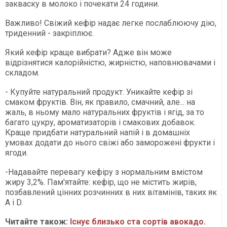
закваску в молоко і почекати 24 години.
Важливо! Свіжий кефір надає легке послаблюючу дію,
триденний - закріплює.
Який кефір краще вибрати? Адже він може
відрізнятися калорійністю, жирністю, наповнювачами і
складом.
- Купуйте натуральний продукт. Уникайте кефір зі
смаком фруктів. Він, як правило, смачний, але... на
жаль, в ньому мало натуральних фруктів і ягід, за то
багато цукру, ароматизаторів і смакових добавок.
Краще придбати натуральний напій і в домашніх
умовах додати до нього свіжі або заморожені фрукти і
ягоди.
-Надавайте перевагу кефіру з нормальним вмістом
жиру 3,2%. Пам'ятайте: кефір, що не містить жирів,
позбавлений цінних розчинних в них вітамінів, таких як
A і D.
Читайте також:
Існує близько ста сортів авокадо.