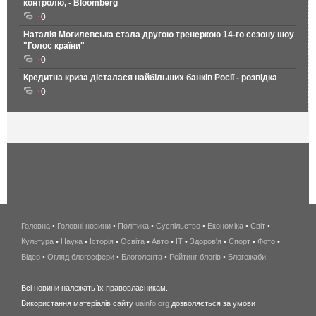
контролю, - Bloomberg
0
Наталія Могилевська стала другою тренеркою 14-го сезону шоу
"Голос країни"
0
Кредитна криза дісталася найбільших банків Росії - розвідка
0
Головна
•
Головні новини
•
Політика
•
Суспільство
•
Економіка
беспроводной
•
Світ
•
Культура
•
Наука
•
Історія
•
Освіта
•
Авто
•
IT
•
Здоров'я
интернет
•
Спорт
•
Фото
•
Відео
•
Огляд блогосфери
•
Блоголента
•
Рейтинг блогів
киев
•
Блогожаби
и
Всі новини належать їх правовласникам.
область
Використання матеріалів сайту
uainfo.org
дозволяється за умови
wimax