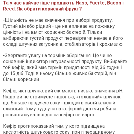
Та у нас найчастіше продають Hass, Fuerte, Bacon і
Reed. Як обрати корисний фрукт?
-Щільність не має значення при виборі продукту.
Густий він або рідкий - це не впливає на поживну
цінність і на вміст корисних бактерій. Тільки
вибираючи густий продукт перевірте чи немає в його
складі штучних загусників, стабілізаторів і крохмалю.
-Звертайте увагу на терміни зберігання. Це чи не
основний індикатор натуральності продукту. Вибирайте
той кефір, який має термін придатності від 36 годин і
до 15 діб. Тоді в ньому більше живих бактерій, він
більш корисний.
Кефір, як і шлунковий сік мають низьке значення рН.
Якщо ви не отримуєте іншої їжі, «голодний» шлунок
ще більше продукує соку і шкодить своїй власній
слизовій. Тому худнути на кефірній дієті чи робити
розвантажувальні дні на кефірі не варто.
Кефір протипоказаний тим, у кого підвищена
кислотність шлункового соку, при гіперацидному