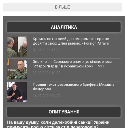
БІЛЬШЕ
АНАЛІТИКА
Кремль не готовий до компромісів і прагне
досягти своїх цілей війною, - Foreign Affairs
03.08.2026 13:02
Звільнення Сирського знаменує кінець епохи
"старої гвардії" в українській армії — NYT
23.07.2026 10:32
Повний текст резонансного брифінга Михайла
Федорова
18.07.2026 09:27
ОПИТУВАННЯ
На вашу думку, коли далекобійні санкції України
примусять росію сісти за стіл переговорів?