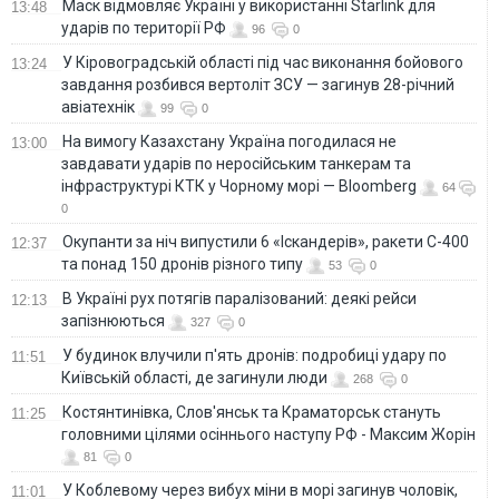
Маск відмовляє Україні у використанні Starlink для
13:48
ударів по території РФ
96
0
У Кіровоградській області під час виконання бойового
13:24
завдання розбився вертоліт ЗСУ — загинув 28-річний
авіатехнік
99
0
На вимогу Казахстану Україна погодилася не
13:00
завдавати ударів по неросійським танкерам та
інфраструктурі КТК у Чорному морі — Bloomberg
64
0
Окупанти за ніч випустили 6 «Іскандерів», ракети С-400
12:37
та понад 150 дронів різного типу
53
0
В Україні рух потягів паралізований: деякі рейси
12:13
запізнюються
327
0
У будинок влучили п'ять дронів: подробиці удару по
11:51
Київській області, де загинули люди
268
0
Костянтинівка, Слов'янськ та Краматорськ стануть
11:25
головними цілями осіннього наступу РФ - Максим Жорін
81
0
У Коблевому через вибух міни в морі загинув чоловік,
11:01