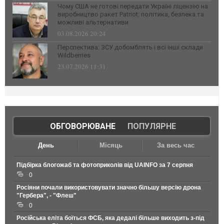
Чому США не готові передати Україні ліцензію на
виробництво ракет Patriot: політика, безпека та
можливі альтернативи
03.08.2026 20:24
Перспектива: ЗСУ добомблять і всі інші склади
Wildberries
23.07.2026 11:31
ОБГОВОРЮВАНЕ
|
ПОПУЛЯРНЕ
День
Місяць
За весь час
Підбірка блогожаб та фотоприколів від UAINFO за 7 серпня
0
Росіяни почали використовувати значно більшу версію дрона
"Гербера", - "Флеш"
0
Російська еліта боїться ФСБ, яка дедалі більше виходить з-під