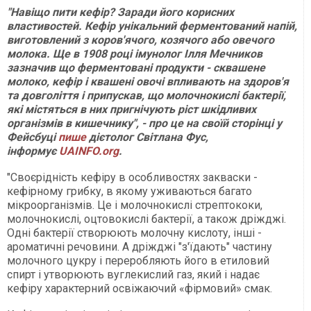
"Навіщо пити кефір? Заради його корисних
властивостей. Кефір унікальний ферментований напій,
виготовлений з коров'ячого, козячого або овечого
молока. Ще в 1908 році імунолог Ілля Мечников
зазначив що ферментовані продукти - сквашене
молоко, кефір і квашені овочі впливають на здоров'я
та довголіття і припускав, що молочнокислі бактерії,
які містяться в них пригнічують ріст шкідливих
організмів в кишечнику", - про це на своїй сторінці у
Фейсбуці
пише
дієтолог Світлана Фус,
інформує
UAINFO.org
.
"Своєрідність кефіру в особливостях закваски -
кефірному грибку, в якому уживаються багато
мікроорганізмів. Це і молочнокислі стрептококи,
молочнокислі, оцтовокислі бактерії, а також дріжджі.
Одні бактерії створюють молочну кислоту, інші -
ароматичні речовини. А дріжджі "з'їдають" частину
молочного цукру і переробляють його в етиловий
спирт і утворюють вуглекислий газ, який і надає
кефіру характерний освіжаючий «фірмовий» смак.