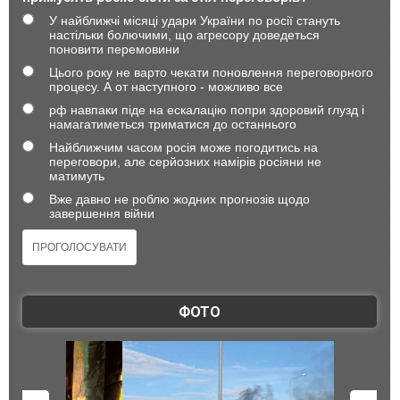
У найближчі місяці удари України по росії стануть
настільки болючими, що агресору доведеться
поновити перемовини
Цього року не варто чекати поновлення переговорного
процесу. А от наступного - можливо все
рф навпаки піде на ескалацію попри здоровий глузд і
намагатиметься триматися до останнього
Найближчим часом росія може погодитись на
переговори, але серйозних намірів росіяни не
матимуть
Вже давно не роблю жодних прогнозів щодо
завершення війни
ФОТО