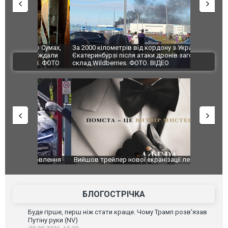
по Сумах,
За 2000 кілометрів від кордону з Україною: в
"Мої іграш
траждали
Єкатеринбурзі після атаки дронів загорівся
суперкарів
ВІДЕО
ині. ФОТО
склад Wildberries. ФОТО. ВІДЕО
оновлення
Вийшов трейлер нової екранізації легендарного
Зеленський
фільму "Афера Томаса Крауна"
перемовин
БЛОГОСТРІЧКА
Буде гірше, перш ніж стати краще. Чому Трамп розв’язав
Путіну руки (NV)