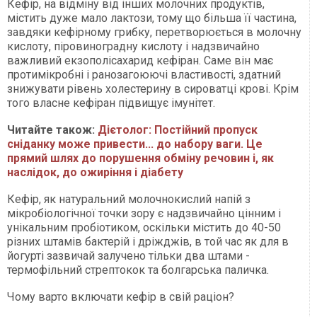
Кефір, на відміну від інших молочних продуктів,
містить дуже мало лактози, тому що більша її частина,
завдяки кефірному грибку, перетворюється в молочну
кислоту, піровиноградну кислоту і надзвичайно
важливий екзополісахарид кефіран. Саме він має
протимікробні і ранозагоюючі властивості, здатний
знижувати рівень холестерину в сироватці крові. Крім
того власне кефіран підвищує імунітет.
Читайте також:
Дієтолог: Постійний пропуск
сніданку може привести... до набору ваги. Це
прямий шлях до порушення обміну речовин і, як
наслідок, до ожиріння і діабету
Кефір, як натуральний молочнокислий напій з
мікробіологічної точки зору є надзвичайно цінним і
унікальним пробіотиком, оскільки містить до 40-50
різних штамів бактерій і дріжджів, в той час як для в
йогурті зазвичай залучено тільки два штами -
термофільний стрептокок та болгарська паличка.
Чому варто включати кефір в свій раціон?