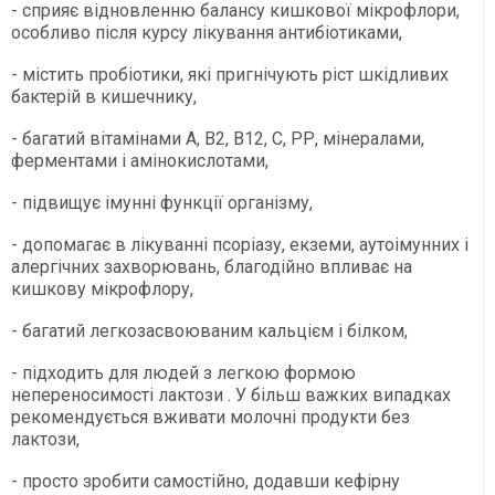
- сприяє відновленню балансу кишкової мікрофлори,
особливо після курсу лікування антибіотиками,
- містить пробіотики, які пригнічують ріст шкідливих
бактерій в кишечнику,
- багатий вітамінами А, B2, В12, C, РР, мінералами,
ферментами і амінокислотами,
- підвищує імунні функції організму,
- допомагає в лікуванні псоріазу, екземи, аутоімунних і
алергічних захворювань, благодійно впливає на
кишкову мікрофлору,
- багатий легкозасвоюваним кальцієм і білком,
- підходить для людей з легкою формою
непереносимості лактози . У більш важких випадках
рекомендується вживати молочні продукти без
лактози,
- просто зробити самостійно, додавши кефірну