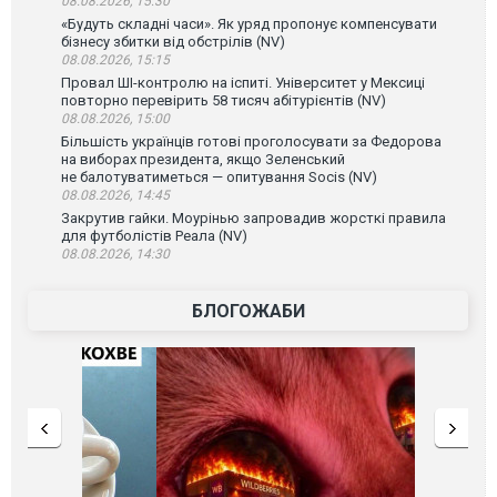
08.08.2026, 15:30
«Будуть складні часи». Як уряд пропонує компенсувати
бізнесу збитки від обстрілів (NV)
08.08.2026, 15:15
Провал ШІ-контролю на іспиті. Університет у Мексиці
повторно перевірить 58 тисяч абітурієнтів (NV)
08.08.2026, 15:00
Більшість українців готові проголосувати за Федорова
на виборах президента, якщо Зеленський
не балотуватиметься — опитування Socis (NV)
08.08.2026, 14:45
Закрутив гайки. Моурінью запровадив жорсткі правила
для футболістів Реала (NV)
08.08.2026, 14:30
БЛОГОЖАБИ