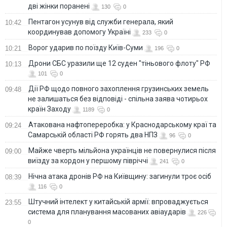
дві жінки поранені
130
0
Пентагон усунув від служби генерала, який
10:42
координував допомогу Україні
233
0
Ворог ударив по поїзду Київ-Суми
10:21
196
0
Дрони СБС уразили ще 12 суден "тіньового флоту" РФ
10:13
101
0
Дії РФ щодо повного захоплення грузинських земель
09:48
не залишаться без відповіді - спільна заява чотирьох
країн Заходу
1189
0
Атакована нафтопереробка: у Краснодарському краї та
09:24
Самарській області РФ горять два НПЗ
96
0
Майже чверть мільйона українців не повернулися після
09:00
виїзду за кордон у першому півріччі
241
0
Нічна атака дронів РФ на Київщину: загинули троє осіб
08:39
116
0
Штучний інтелект у китайській армії: впроваджується
23:55
система для планування масованих авіаударів
226
0