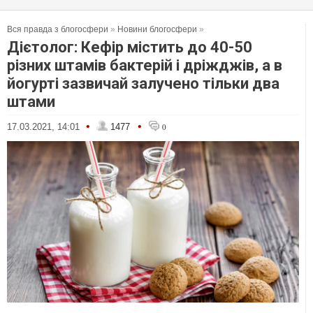
Вся правда з блогосфери
»
Новини блогосфери
»
Дієтолог: Кефір містить до 40-50
різних штамів бактерій і дріжджів, а в
йогурті зазвичай залучено тільки два
штами
•
•
17.03.2021, 14:01
1477
0