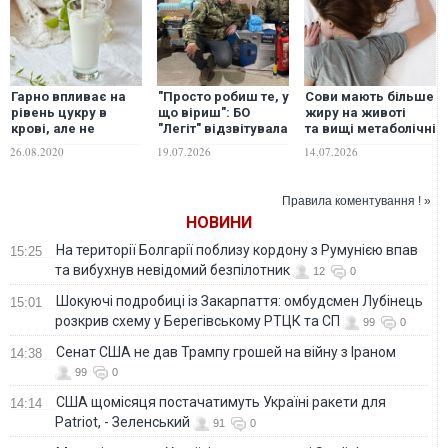
Гарно впливає на
"Просто робиш те, у
Сови мають більше
рівень цукру в
що віриш": БО
жиру на животі
крові, але не
"Легіт" відзвітувала
та вищі метаболічні
годиться для
про масштабну
ризики –
26.08.2020
19.07.2026
14.07.2026
схуднення: що
допомогу
дослідження
варто знати про
військовим,
користь кефіру
пораненим та дітям
Правила коментування ! »
НОВИНИ
На території Болгарії поблизу кордону з Румунією впав
15:25
та вибухнув невідомий безпілотник
12
0
Шокуючі подробиці із Закарпаття: омбудсмен Лубінець
15:01
розкрив схему у Берегівському РТЦК та СП
99
0
Сенат США не дав Трампу грошей на війну з Іраном
14:38
99
0
США щомісяця постачатимуть Україні ракети для
14:14
Patriot, - Зеленський
91
0