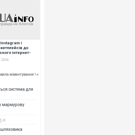
Ворог завдав комбінованого у
 Instagram і
двоє поранених. Ще десятеро
кетплейсів до
після атаки БПЛА по ринку на 
сного інтернет-
азину
7.2026
вила коментування ! »
ться система для
ву мармурову
Вже вивели на тести: Ferrari 
0
позашляховика Purosangue. В
зашляховика