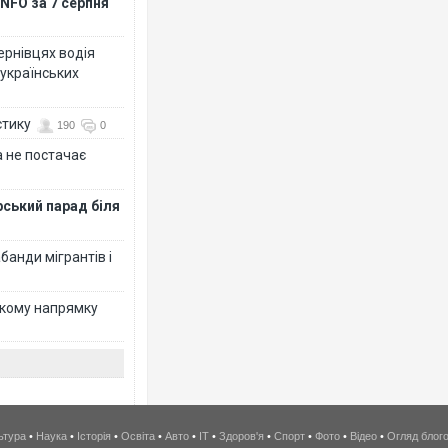
NFO за 7 серпня
Чернівцях водія
 українських
стику
190
0
 не постачає
рський парад біля
банди мігрантів і
ькому напрямку
ьтура
•
Наука
•
Історія
•
Освіта
•
Авто
•
IT
•
Здоров'я
•
Спорт
•
Фото
•
Відео
•
Огляд блог