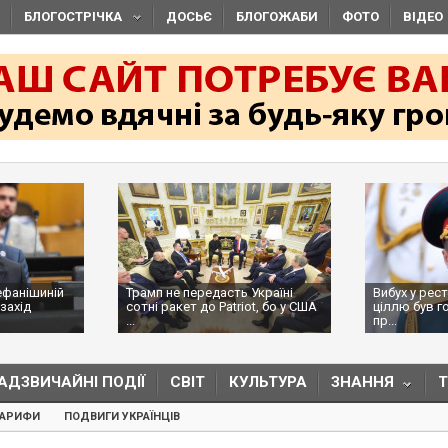
БЛОГОСТРІЧКА
ДОСЬЄ
БЛОГОЖАБИ
ФОТО
ВІДЕО
ефанішиній
Трамп не передасть Україні
Вибух у рес
захід
сотні ракет до Patriot, бо у США
ціллю був г
...
пр...
АДЗВИЧАЙНІ ПОДІЇ
СВІТ
КУЛЬТУРА
ЗНАННЯ
ТАРИФИ
ПОДВИГИ УКРАЇНЦІВ