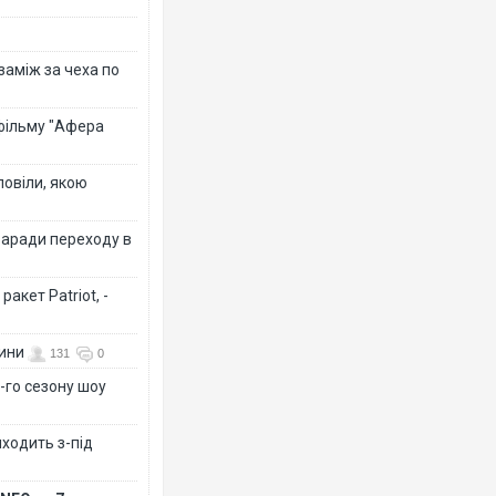
 заміж за чеха по
 фільму "Афера
повіли, якою
заради переходу в
акет Patriot, -
вини
131
0
-го сезону шоу
иходить з-під