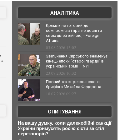
АНАЛІТИКА
Кремль не готовий до
компромісів і прагне досягти
своїх цілей війною, - Foreign
Affairs
03.08.2026 13:02
о
Звільнення Сирського знаменує
та
кінець епохи "старої гвардії" в
українській армії — NYT
23.07.2026 10:32
Повний текст резонансного
брифінга Михайла Федорова
18.07.2026 09:27
ОПИТУВАННЯ
На вашу думку, коли далекобійні санкції
України примусять росію сісти за стіл
переговорів?