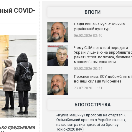
вный COVID-
БЛОГИ
Надія лише на культ жінки в
українській культурі
06.08.2026 08:49
Чому США не готові передати
Україні ліцензію на виробництв
ракет Patriot: політика, безпека 
можливі альтернативи
03.08.2026 20:24
Перспектива: ЗСУ добомблять і
всі інші склади Wildberries
23.07.2026 11:31
БЛОГОСТРІЧКА
«Купив машину і прогорів на стартапі».
Олімпійський призер з України сказав,
на що витратив призові за бронзу
ько предъявляя
Токіо-2020 (NV)