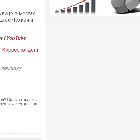
улице в местах
ах с Чехией и
er
і
YouTube
Корреспондент
у помилку
ал? Сміливо поділися
режах через ці кнопки