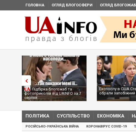
ГОЛОВНА
ОГЛЯД БЛОГОСФЕРИ
ОГЛЯД БЛОГОЖАБ
Експослу в США Ст
Підбірка блогожаб та
обрали запобіжний 
фотоприколів від UAINFO за 7
серпня
ПОЛІТИКА
СУСПІЛЬСТВО
ЕКОНОМІКА
Н
РОСІЙСЬКО-УКРАЇНСЬКА ВІЙНА
КОРОНАВІРУС COVID-19