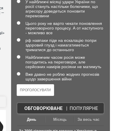
У найближчі місяці удари України по
росії стануть настільки болючими, що
ся
агресору доведеться поновити
х —
перемовини
Цього року не варто чекати поновлення
переговорного процесу. А от наступного
- можливо все
ії»
рф навпаки піде на ескалацію попри
здоровий глузд і намагатиметься
й
триматися до останнього
Найближчим часом росія може
погодитись на переговори, але
серйозних намірів росіяни не матимуть
Вже давно не роблю жодних прогнозів
щодо завершення війни
ОБГОВОРЮВАНЕ
|
ПОПУЛЯРНЕ
День
Місяць
За весь час