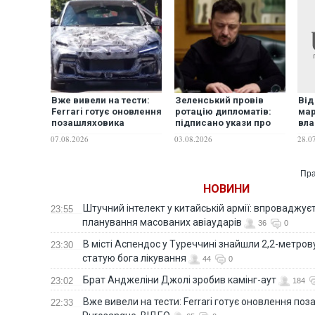
Вже вивели на тести:
Зеленський провів
Від
Ferrari готує оновлення
ротацію дипломатів:
мар
позашляховика
підписано укази про
вла
Purosangue. ВІДЕО
звільнення послів у
маг
07.08.2026
03.08.2026
28.0
шести країнах та
представника при
ЮНЕСКО
Пра
НОВИНИ
Штучний інтелект у китайській армії: впроваджує
23:55
планування масованих авіаударів
36
0
В місті Аспендос у Туреччині знайшли 2,2-метро
23:30
статую бога лікування
44
0
Брат Анджеліни Джолі зробив камінг-аут
23:02
184
Вже вивели на тести: Ferrari готує оновлення по
22:33