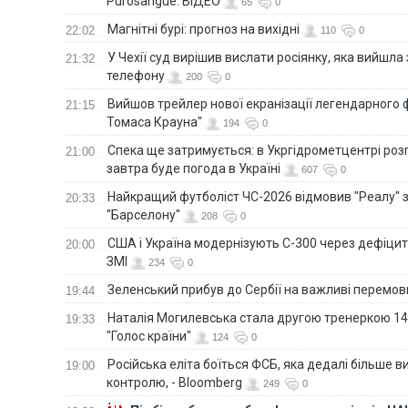
Purosangue. ВІДЕО
65
0
Магнітні бурі: прогноз на вихідні
22:02
110
0
У Чехії суд вирішив вислати росіянку, яка вийшла
21:32
телефону
200
0
Вийшов трейлер нової екранізації легендарного
21:15
Томаса Крауна"
194
0
Спека ще затримується: в Укргідрометцентрі роз
21:00
завтра буде погода в Україні
607
0
Найкращий футболіст ЧС-2026 відмовив "Реалу" 
20:33
"Барселону"
208
0
США і Україна модернізують С-300 через дефіцит р
20:00
ЗМІ
234
0
Зеленський прибув до Сербії на важливі перемо
19:44
Наталія Могилевська стала другою тренеркою 14
19:33
"Голос країни"
124
0
Російська еліта боїться ФСБ, яка дедалі більше в
19:00
контролю, - Bloomberg
249
0