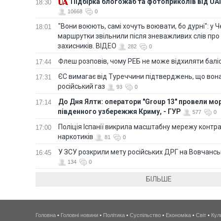
Підбірка блогожаб та фотоприколів від UAI
18:30
10668
0
"Вони воюють, самі хочуть воювати, бо дурні": у 
18:01
маршрутки звільнили після зневажливих слів про
захисників. ВІДЕО
282
0
Флеш розповів, чому РЕБ не може відхиляти балі
17:44
ЄС вимагає від Туреччини підтверджень, що вона
17:31
російський газ
93
0
До Дня Ялти: оператори "Group 13" провели мо
17:14
південного узбережжя Криму, - ГУР
577
0
Поліція Іспанії викрила масштабну мережу контра
17:00
наркотиків
81
0
У ЗСУ розкрили мету російських ДРГ на Вовчанс
16:45
134
0
БІЛЬШЕ
Головна
•
Головні новини
•
Політика
•
Суспільство
•
Економіка
•
Світ
•
Кул