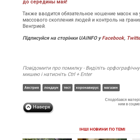
до середины мая!
Также вводится обязательное ношение масок на 
массового скопления людей и контроль на границ
Венгрией.
Підписуйся на сторінки UAINFO у
Facebook
,
Twitt
Повідомити про помилку - Виділіть орфографічн
мишею і натисніть Ctrl + Enter
Австрия
локдаун
тест
коронавирус
магазин
Сподобався матері
ним в соцме
ІНШІ НОВИНИ ПО ТЕМІ