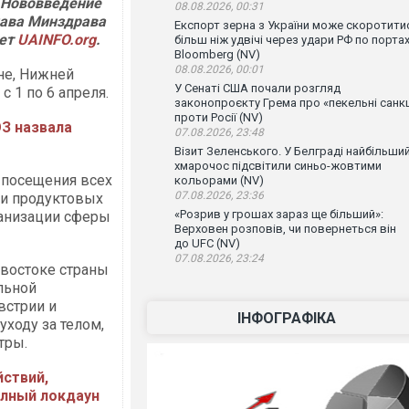
. Нововведение
08.08.2026, 00:31
глава Минздрава
Експорт зерна з України може скоротити
ует
UAINFO.org
.
більш ніж удвічі через удари РФ по порта
Bloomberg (NV)
08.08.2026, 00:01
не, Нижней
У Сенаті США почали розгляд
 1 по 6 апреля.
законопроєкту Грема про «пекельні санкц
проти Росії (NV)
З назвала
07.08.2026, 23:48
Візит Зеленського. У Белграді найбільши
хмарочос підсвітили синьо-жовтими
я посещения всех
кольорами (NV)
07.08.2026, 23:36
 и продуктовых
«Розрив у грошах зараз ще більший»:
рганизации сферы
Верховен розповів, чи повернеться він
до UFC (NV)
07.08.2026, 23:24
 востоке страны
ильной
встрии и
ІНФОГРАФІКА
ходу за телом,
тры.
йствий,
олный локдаун