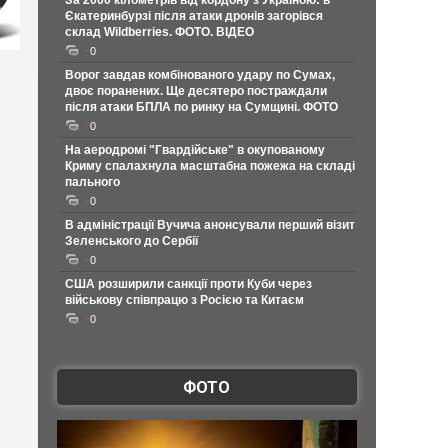
За 2000 кілометрів від кордону з Україною: в
Єкатеринбурзі після атаки дронів загорівся
склад Wildberries. ФОТО. ВІДЕО
0
Ворог завдав комбінованого удару по Сумах,
двоє поранених. Ще десятеро постраждали
після атаки БПЛА по ринку на Сумщині. ФОТО
0
На аеродромі "Гвардійське" в окупованому
Криму спалахнула масштабна пожежа на складі
пального
0
В адміністрації Вучича анонсували перший візит
Зеленського до Сербії
0
США розширили санкції проти Куби через
військову співпрацю з Росією та Китаєм
0
ФОТО