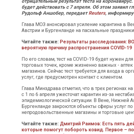
отрицательный результат теста на коронавирус
будет действовать с 7 апреля. Об этом заявил 
Рудольф Аншобер, передает
Reuters
, информир
Глава МОЗ анонсировал усиление карантина в Ве
Австрии и Бургенланде на пасхальные праздники с
Читайте также:
Результаты расследования: ВО
вероятную причину распространения COVID-19
По его словам, тест на COVID-19 будет нужен дл
торговых точек, кроме жизненно важных - аптек
магазинов. Сейчас тест требуется для входа в о
услуг, где предусмотрен контакт с клиентом.
Глава Минздрава отметил, что в трех регионах на
с 1 по 6 апреля ужесточат карантин из-за нестаб
эпидемиологической ситуации. В Вене, Нижней А
Бургенланде закроются объекты сферы услуг по у
непродовольственные магазины и торговые цен
Читайте также:
Дмитрий Раимов: Есть пять де
которые помогут побороть ковид. Первое – п