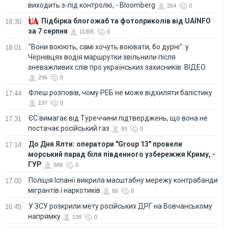
виходить з-під контролю, - Bloomberg
264
0
Підбірка блогожаб та фотоприколів від UAINFO
18:30
за 7 серпня
11305
0
"Вони воюють, самі хочуть воювати, бо дурні": у
18:01
Чернівцях водія маршрутки звільнили після
зневажливих слів про українських захисників. ВІДЕО
296
0
Флеш розповів, чому РЕБ не може відхиляти балістику
17:44
197
0
ЄС вимагає від Туреччини підтверджень, що вона не
17:31
постачає російський газ
93
0
До Дня Ялти: оператори "Group 13" провели
17:14
морський парад біля південного узбережжя Криму, -
ГУР
589
0
Поліція Іспанії викрила масштабну мережу контрабанди
17:00
мігрантів і наркотиків
86
0
У ЗСУ розкрили мету російських ДРГ на Вовчанському
16:45
напрямку
138
0