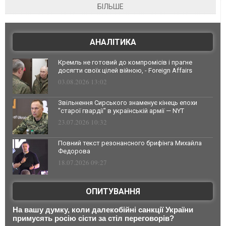
БІЛЬШЕ
АНАЛІТИКА
Кремль не готовий до компромісів і прагне
досягти своїх цілей війною, - Foreign Affairs
03.08.2026 13:02
Звільнення Сирського знаменує кінець епохи
"старої гвардії" в українській армії — NYT
23.07.2026 10:32
Повний текст резонансного брифінга Михайла
Федорова
18.07.2026 09:27
ОПИТУВАННЯ
На вашу думку, коли далекобійні санкції України
примусять росію сісти за стіл переговорів?