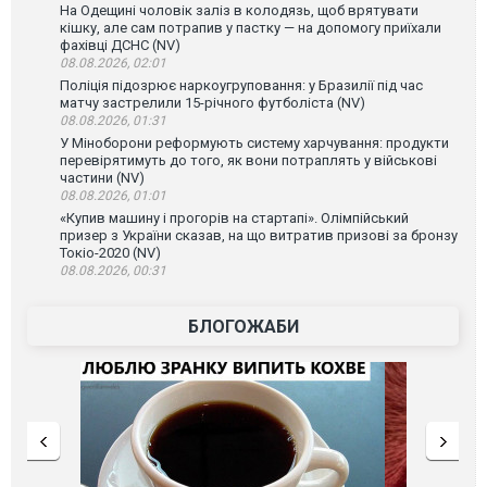
На Одещині чоловік заліз в колодязь, щоб врятувати
кішку, але сам потрапив у пастку — на допомогу приїхали
фахівці ДСНС (NV)
08.08.2026, 02:01
Поліція підозрює наркоугруповання: у Бразилії під час
матчу застрелили 15-річного футболіста (NV)
08.08.2026, 01:31
У Міноборони реформують систему харчування: продукти
перевірятимуть до того, як вони потраплять у військові
частини (NV)
08.08.2026, 01:01
«Купив машину і прогорів на стартапі». Олімпійський
призер з України сказав, на що витратив призові за бронзу
Токіо-2020 (NV)
08.08.2026, 00:31
БЛОГОЖАБИ