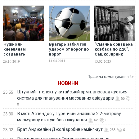
Нужно ли
Вратарь забил гол
"Смачна совєцька
киевлянам
ударом от ворот до
ковбаса по 2.20".
создавать
ворот
Сашко Лірник
хорошее
пригадав, якою
14.04.2011
26.10.2019
13.02.2023
настроение в
була їжа у СРСР
метро
Правила коментування ! »
НОВИНИ
Штучний інтелект у китайській армії: впроваджується
23:55
система для планування масованих авіаударів
55
0
В місті Аспендос у Туреччині знайшли 2,2-метрову
23:30
мармурову статую бога лікування
62
0
Брат Анджеліни Джолі зробив камінг-аут
23:02
233
0