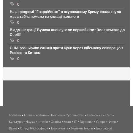
0
На аеродромі "Гвардійське" в окупованому Криму спалахнула
масштабна пожежа на складі пального
0
В адміністрації Вучича анонсували перший візит Зеленського до
Сербії
0
США розширили санкції проти Куби через військову співпрацю з
Росією та Китаєм
0
Головна
•
Головні новини
•
Політика
•
Суспільство
•
Економіка
беспроводной
•
Світ
•
Культура
•
Наука
•
Історія
•
Освіта
•
Авто
•
IT
•
Здоров'я
интернет
•
Спорт
•
Фото
•
Відео
•
Огляд блогосфери
•
Блоголента
•
Рейтинг блогів
киев
•
Блогожаби