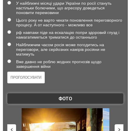
У найближчі місяці удари України по росії стануть
настільки болючими, що агресору доведеться
поновити перемовини
Цього року не варто чекати поновлення переговорного
процесу. А от наступного - можливо все
рф навпаки піде на ескалацію попри здоровий глузд і
намагатиметься триматися до останнього
Найближчим часом росія може погодитись на
переговори, але серйозних намірів росіяни не
матимуть
Вже давно не роблю жодних прогнозів щодо
завершення війни
ФОТО