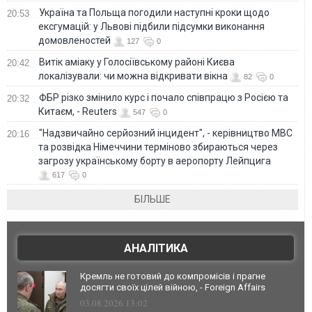
Україна та Польща погодили наступні кроки щодо
20:53
ексгумацій: у Львові підбили підсумки виконання
домовленостей
127
0
Витік аміаку у Голосіївському районі Києва
20:42
локалізували: чи можна відкривати вікна
82
0
ФБР різко змінило курс і почало співпрацю з Росією та
20:32
Китаєм, - Reuters
547
0
"Надзвичайно серйозний інцидент", - керівництво МВС
20:16
та розвідка Німеччини терміново збираються через
загрозу українському борту в аеропорту Лейпцига
617
0
БІЛЬШЕ
АНАЛІТИКА
Кремль не готовий до компромісів і прагне
досягти своїх цілей війною, - Foreign Affairs
03.08.2026 13:02