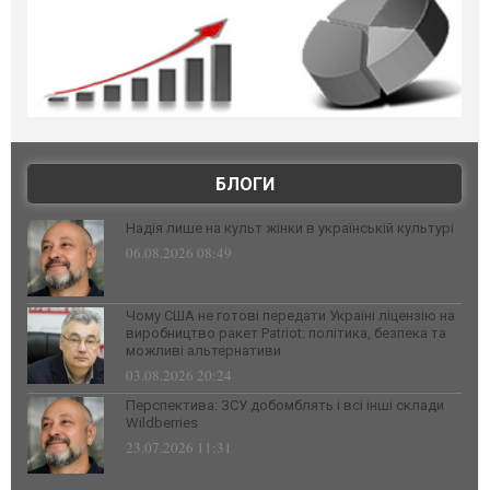
БЛОГИ
Надія лише на культ жінки в українській культурі
06.08.2026 08:49
Чому США не готові передати Україні ліцензію на
виробництво ракет Patriot: політика, безпека та
можливі альтернативи
03.08.2026 20:24
Перспектива: ЗСУ добомблять і всі інші склади
Wildberries
23.07.2026 11:31