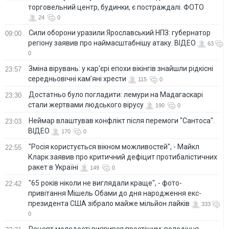
торговельний центр, будинки, є постраждалі. ФОТО
24
0
Сили оборони уразили Ярославський НПЗ: губернатор
09:00
регіону заявив про наймасштабнішу атаку. ВІДЕО
63
0
Зміна вірувань: у кар'єрі епохи вікінгів знайшли рідкісні
23:57
середньовічні кам’яні хрести
115
0
Достатньо було погладити: лемури на Мадагаскарі
23:30
стали жертвами людського вірусу
190
0
Неймар влаштував конфлікт після перемоги "Сантоса".
23:03
ВІДЕО
170
0
"Росія користується вікном можливостей", - Майкл
22:55
Кларк заявив про критичний дефіцит протибалістичних
ракет в Україні
149
0
"65 років ніколи не виглядали краще", - фото-
22:42
привітання Мішель Обами до дня народження екс-
президента США зібрало майже мільйон лайків
333
0
Рецепт молодості виявився простішим: володіння