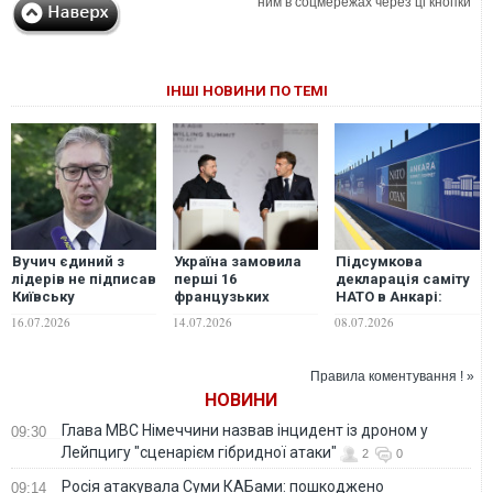
ним в соцмережах через ці кнопки
ІНШІ НОВИНИ ПО ТЕМІ
Вучич єдиний з
Україна замовила
Підсумкова
лідерів не підписав
перші 16
декларація саміту
Київську
французьких
НАТО в Анкарі:
декларацію саміту
винищувачів Rafale
Україні підтвердили
16.07.2026
14.07.2026
08.07.2026
"Україна –
зі 100 запланованих
70 млрд євро
Південно-Східна
— спільна
допомоги
Європа"
декларація
Правила коментування ! »
президентів
НОВИНИ
Глава МВС Німеччини назвав інцидент із дроном у
09:30
Лейпцигу "сценарієм гібридної атаки"
2
0
Росія атакувала Суми КАБами: пошкоджено
09:14