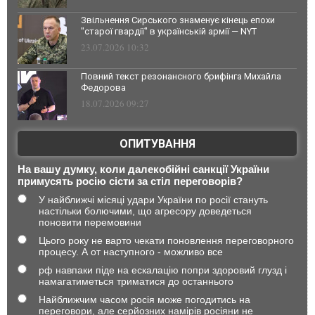
Звільнення Сирського знаменує кінець епохи
"старої гвардії" в українській армії — NYT
23.07.2026 10:32
Повний текст резонансного брифінга Михайла
Федорова
18.07.2026 09:27
ОПИТУВАННЯ
На вашу думку, коли далекобійні санкції України
примусять росію сісти за стіл переговорів?
У найближчі місяці удари України по росії стануть
настільки болючими, що агресору доведеться
поновити перемовини
Цього року не варто чекати поновлення переговорного
процесу. А от наступного - можливо все
рф навпаки піде на ескалацію попри здоровий глузд і
намагатиметься триматися до останнього
Найближчим часом росія може погодитись на
переговори, але серйозних намірів росіяни не