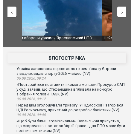
й НПЗ:
Неймар влаштував конфлікт після перемоги
Мудрик про
ймасштабнішу
"Сантоса". ВІДЕО
допінгової 
БЛОГОСТРІЧКА
Україна завоювала перше золото чемпіонату Європи
з водних видів спорту-2026 — відео (NV)
06.08.2026, 09:24
«Постарайтесь поставити якомога менше». Прокурор САП
у суді заявив, що Стефанішина впливала на конкурс
з обрання голови НАЗК (NV)
06.08.2026, 09:12
Перед цим оголошували тривогу. У Підмосков'ї загорівся
НДІ Роскосмосу, причетний до розробок балістики (NV)
06.08.2026, 09:00
«Щоб були більш зговірливими». Зеленський припустив,
що скорочення поставок Україні ракет для ППО може бути
політичним тиском (NV)