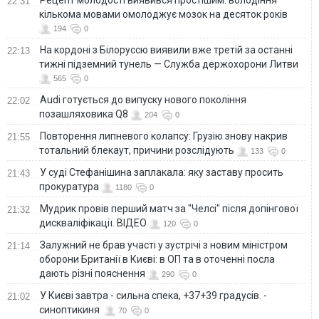
22:31
кількома мовами омолоджує мозок на десяток років
194
0
На кордоні з Білоруссю виявили вже третій за останні
22:13
тижні підземний тунель — Служба держохорони Литви
565
0
Audi готується до випуску нового покоління
22:02
позашляховика Q8
204
0
Повторення липневого колапсу: Грузію знову накрив
21:55
тотальний блекаут, причини розслідують
133
0
У суді Стефанішина заплакала: яку заставу просить
21:43
прокуратура
1180
0
Мудрик провів перший матч за "Челсі" після допінгової
21:32
дискваліфікації. ВІДЕО
120
0
Залужний не брав участі у зустрічі з новим міністром
21:14
оборони Британії в Києві: в ОП та в оточенні посла
дають різні пояснення
290
0
У Києві завтра - сильна спека, +37+39 градусів. -
21:02
синоптикиня
70
0