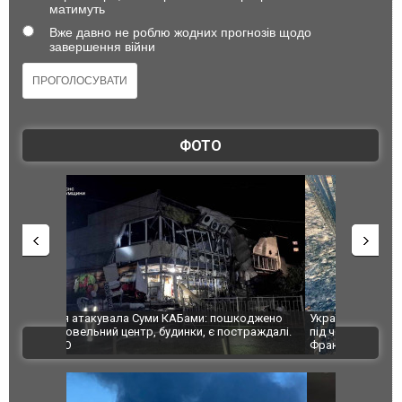
матимуть
Вже давно не роблю жодних прогнозів щодо
завершення війни
ФОТО
шкоджено
Українські надзвичайники врятували козуленя
СБУ за спр
траждалі.
під час ліквідації масштабної лісової пожежі у
Болгарії з
ВІДЕО
Франції
ФОТО