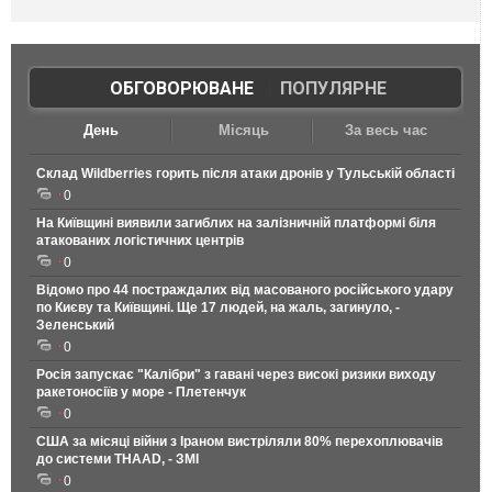
ОБГОВОРЮВАНЕ
|
ПОПУЛЯРНЕ
День
Місяць
За весь час
Склад Wildberries горить після атаки дронів у Тульській області
0
На Київщині виявили загиблих на залізничній платформі біля
атакованих логістичних центрів
0
Відомо про 44 постраждалих від масованого російського удару
по Києву та Київщині. Ще 17 людей, на жаль, загинуло, -
Зеленський
0
Росія запускає "Калібри" з гавані через високі ризики виходу
ракетоносіїв у море - Плетенчук
0
США за місяці війни з Іраном вистріляли 80% перехоплювачів
до системи THAAD, - ЗМІ
0