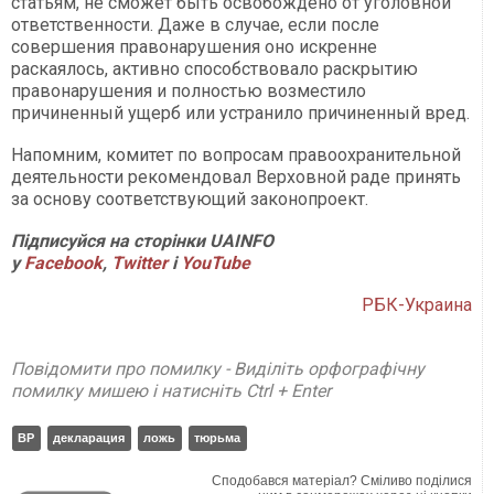
статьям, не сможет быть освобождено от уголовной
ответственности. Даже в случае, если после
совершения правонарушения оно искренне
раскаялось, активно способствовало раскрытию
правонарушения и полностью возместило
причиненный ущерб или устранило причиненный вред.
Напомним, комитет по вопросам правоохранительной
деятельности рекомендовал Верховной раде принять
за основу соответствующий законопроект.
Підписуйся на сторінки UAINFO
у
Facebook
,
Twitter
і
YouTube
РБК-Украина
Повідомити про помилку - Виділіть орфографічну
помилку мишею і натисніть Ctrl + Enter
ВР
декларация
ложь
тюрьма
Сподобався матеріал? Сміливо поділися