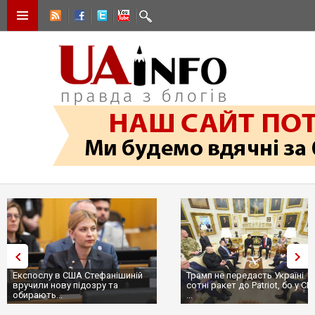
Експослу в США Стефанішиній
Трамп не передасть Україні
вручили нову підозру та
сотні ракет до Patriot, бо у С
обирають...
...