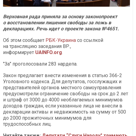
Верховная рада приняла за основу законопроект
о восстановлении лишения свободы за ложь в
декларациях. Речь идет о проекте закона №4651.
Об этом сообщает
РБК-Украина
со ссылкой
на трансляцию заседания ВР.,
информирует
UAINFO.org
.
"За" проголосовали 283 нардепа.
Закон предлагает внести изменения в статью 366-2
Уголовного кодекса. Для депутатов, госслужащих и
представителей органов местного самоуправления
предусмотрели ограничение свободы на срок до 2 лет
и штраф от 3000 до 4000 необлагаемых минимумов
доходов граждан, если указанные лица не внесли в
декларации активы и недвижимость на сумму от 500
до 2000 прожиточных минимумов для
трудоспособных лиц.
Читайте также:
Депутати “Слуги Народу" тримають