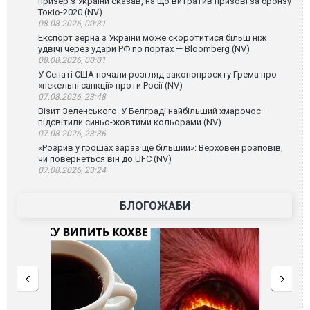
призер з України сказав, на що витратив призові за бронзу
Токіо-2020 (NV)
08.08.2026, 00:31
Експорт зерна з України може скоротитися більш ніж
удвічі через удари РФ по портах — Bloomberg (NV)
08.08.2026, 00:01
У Сенаті США почали розгляд законопроєкту Грема про
«пекельні санкції» проти Росії (NV)
07.08.2026, 23:48
Візит Зеленського. У Белграді найбільший хмарочос
підсвітили синьо-жовтими кольорами (NV)
07.08.2026, 23:36
«Розрив у грошах зараз ще більший»: Верховен розповів,
чи повернеться він до UFC (NV)
07.08.2026, 23:24
БЛОГОЖАБИ