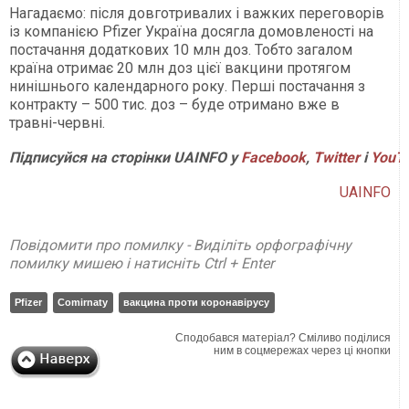
Нагадаємо: після довготривалих і важких переговорів
із компанією Pfizer Україна досягла домовленості на
постачання додаткових 10 млн доз. Тобто загалом
країна отримає 20 млн доз цієї вакцини протягом
нинішнього календарного року. Перші постачання з
контракту – 500 тис. доз – буде отримано вже в
травні-червні.
Підписуйся на сторінки UAINFO у
Facebook
,
Twitter
і
YouT
UAINFO
Повідомити про помилку - Виділіть орфографічну
помилку мишею і натисніть Ctrl + Enter
Pfizer
Comirnaty
вакцина проти коронавірусу
Сподобався матеріал? Сміливо поділися
ним в соцмережах через ці кнопки