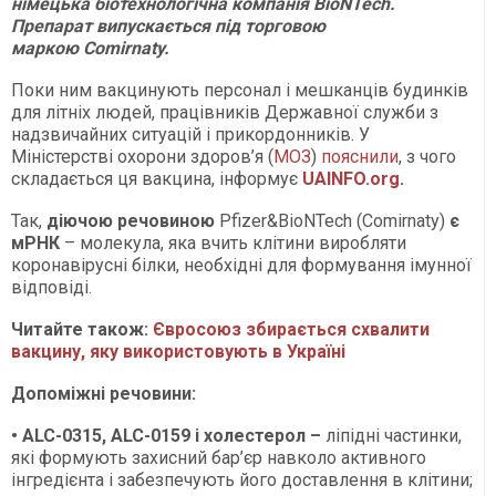
німецька біотехнологічна компанія BioNTech.
Препарат випускається під торговою
маркою Comirnaty.
Поки ним вакцинують персонал і мешканців будинків
для літніх людей, працівників Державної служби з
надзвичайних ситуацій і прикордонників. У
Міністерстві охорони здоров’я (
МОЗ
)
пояснили
, з чого
складається ця вакцина, інформує
UAINFO.org
.
Так,
діючою речовиною
Pfizer&BioNTech (Comirnaty)
є
мРНК
– молекула, яка вчить клітини виробляти
коронавірусні білки, необхідні для формування імунної
відповіді.
Читайте також:
Євросоюз збирається схвалити
вакцину, яку використовують в Україні
Допоміжні речовини:
•
ALC-0315, ALC-0159 і холестерол
–
ліпідні частинки,
які формують захисний бар’єр навколо активного
інгредієнта і забезпечують його доставлення в клітини;