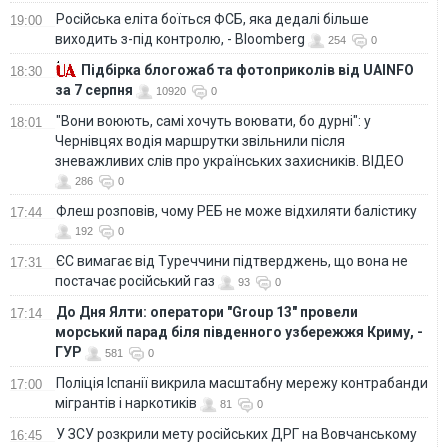
Російська еліта боїться ФСБ, яка дедалі більше
19:00
виходить з-під контролю, - Bloomberg
254
0
Підбірка блогожаб та фотоприколів від UAINFO
18:30
за 7 серпня
10920
0
"Вони воюють, самі хочуть воювати, бо дурні": у
18:01
Чернівцях водія маршрутки звільнили після
зневажливих слів про українських захисників. ВІДЕО
286
0
Флеш розповів, чому РЕБ не може відхиляти балістику
17:44
192
0
ЄС вимагає від Туреччини підтверджень, що вона не
17:31
постачає російський газ
93
0
До Дня Ялти: оператори "Group 13" провели
17:14
морський парад біля південного узбережжя Криму, -
ГУР
581
0
Поліція Іспанії викрила масштабну мережу контрабанди
17:00
мігрантів і наркотиків
81
0
У ЗСУ розкрили мету російських ДРГ на Вовчанському
16:45