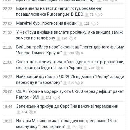
Вже вивели на тести: Ferrari готує оновлення
22:33
позашляховика Purosangue. ВІДЕО
72
0
Магнітні бурі: прогноз на вихідні
22:02
123
0
У Чехії суд вирішив вислати росіянку, яка вийшла заміж
21:32
за чеха по телефону
220
0
Вийшов трейлер нової екранізації легендарного фільму
21:15
"Афера Томаса Крауна"
238
0
Спека ще затримується: в Укргідрометцентрі розповіли,
21:00
якою завтра буде погода в Україні
748
0
Найкращий футболіст ЧС-2026 відмовив "Реалу" заради
20:33
переходу в "Барселону"
214
0
США і Україна модернізують С-300 через дефіцит ракет
20:00
Patriot, - ЗМІ
242
0
Зеленський прибув до Сербії на важливі перемовини
19:44
134
0
Наталія Могилевська стала другою тренеркою 14-го
19:33
сезону шоу "Голос країни"
132
0