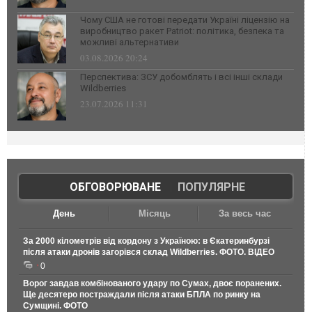
Чому США не готові передати Україні ліцензію на
виробництво ракет Patriot: політика, безпека та
можливі альтернативи
03.08.2026 20:24
Перспектива: ЗСУ добомблять і всі інші склади
Wildberries
23.07.2026 11:31
ОБГОВОРЮВАНЕ
|
ПОПУЛЯРНЕ
День
Місяць
За весь час
За 2000 кілометрів від кордону з Україною: в Єкатеринбурзі
після атаки дронів загорівся склад Wildberries. ФОТО. ВІДЕО
0
Ворог завдав комбінованого удару по Сумах, двоє поранених.
Ще десятеро постраждали після атаки БПЛА по ринку на
Сумщині. ФОТО