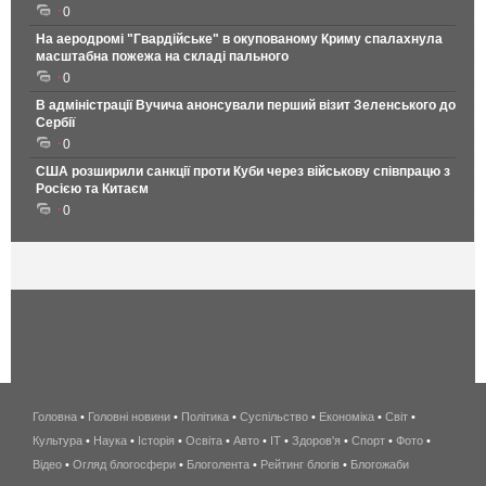
0
На аеродромі "Гвардійське" в окупованому Криму спалахнула
масштабна пожежа на складі пального
0
В адміністрації Вучича анонсували перший візит Зеленського до
Сербії
0
США розширили санкції проти Куби через військову співпрацю з
Росією та Китаєм
0
Головна
•
Головні новини
•
Політика
•
Суспільство
•
Економіка
беспроводной
•
Світ
•
Культура
•
Наука
•
Історія
•
Освіта
•
Авто
•
IT
•
Здоров'я
интернет
•
Спорт
•
Фото
•
Відео
•
Огляд блогосфери
•
Блоголента
•
Рейтинг блогів
киев
•
Блогожаби