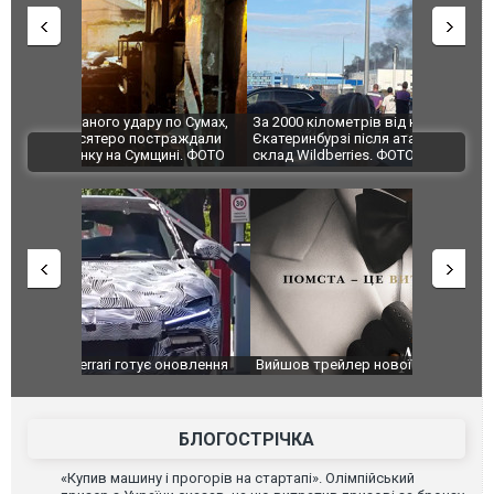
по Сумах,
За 2000 кілометрів від кордону з Україною: в
"Мої іграш
траждали
Єкатеринбурзі після атаки дронів загорівся
суперкарів
ВІДЕО
ині. ФОТО
склад Wildberries. ФОТО. ВІДЕО
оновлення
Вийшов трейлер нової екранізації легендарного
Зеленський
фільму "Афера Томаса Крауна"
перемовин
БЛОГОСТРІЧКА
«Купив машину і прогорів на стартапі». Олімпійський