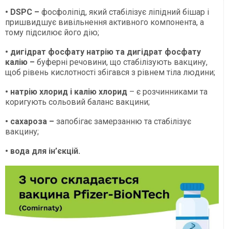
•
DSPC
–
фосфоліпід, який стабілізує ліпідний бішар і
пришвидшує вивільнення активного компонента, а
тому підсилює його дію;
•
дигідрат фосфату натрію
та
дигідрат фосфату
калію
–
буферні речовини, що стабілізують вакцину,
щоб рівень кислотності збігався з рівнем тіла людини;
•
натрію хлорид
і
калію хлорид
– є розчинниками та
коригують сольовий баланс вакцини;
•
сахароза
–
запобігає замерзанню та стабілізує
вакцину;
•
вода для ін’єкцій
.