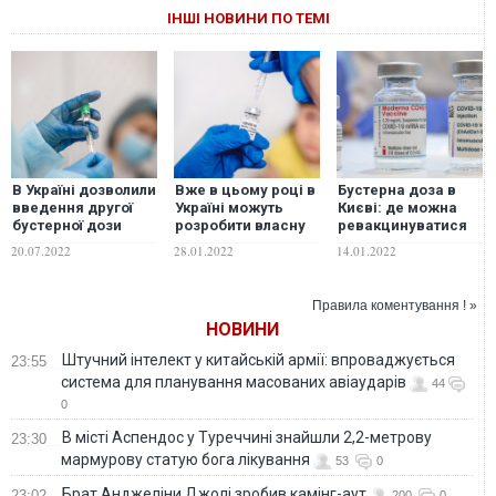
ІНШІ НОВИНИ ПО ТЕМІ
В Україні дозволили
Вже в цьому році в
Бустерна доза в
введення другої
Україні можуть
Києві: де можна
бустерної дози
розробити власну
ревакцинуватися
вакцини проти
вакцину проти
проти COVID-19
20.07.2022
28.01.2022
14.01.2022
COVID-19: названо
COVID-19, –
умови
головний санлікар
Правила коментування ! »
НОВИНИ
Штучний інтелект у китайській армії: впроваджується
23:55
система для планування масованих авіаударів
44
0
В місті Аспендос у Туреччині знайшли 2,2-метрову
23:30
мармурову статую бога лікування
53
0
Брат Анджеліни Джолі зробив камінг-аут
23:02
200
0