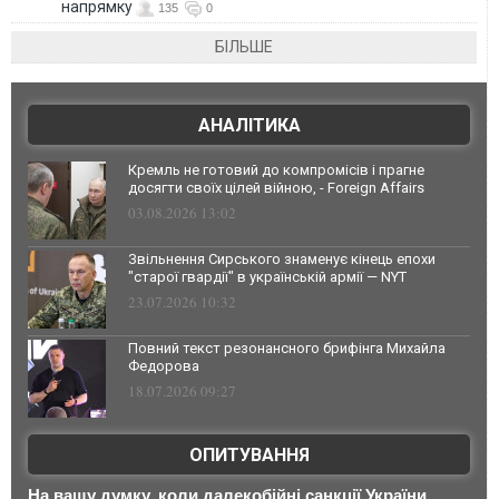
напрямку
135
0
БІЛЬШЕ
АНАЛІТИКА
Кремль не готовий до компромісів і прагне
досягти своїх цілей війною, - Foreign Affairs
03.08.2026 13:02
Звільнення Сирського знаменує кінець епохи
"старої гвардії" в українській армії — NYT
23.07.2026 10:32
Повний текст резонансного брифінга Михайла
Федорова
18.07.2026 09:27
ОПИТУВАННЯ
На вашу думку, коли далекобійні санкції України