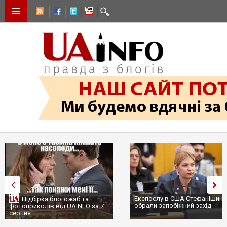
Експослу в США Стефанішиній
Підбірка блогожаб та
обрали запобіжний захід
фотоприколів від UAINFO за 7
серпня