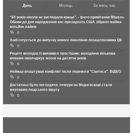
День
Місяць
За весь час
"65 років ніколи не виглядали краще", - фото-привітання Мішель
Обами до дня народження екс-президента США зібрало майже
мільйон лайків
0
Audi готується до випуску нового покоління позашляховика Q8
0
Рецепт молодості виявився простішим: володіння кількома
мовами омолоджує мозок на десяток років
0
Неймар влаштував конфлікт після перемоги "Сантоса". ВІДЕО
0
Достатньо було погладити: лемури на Мадагаскарі стали
жертвами людського вірусу
0