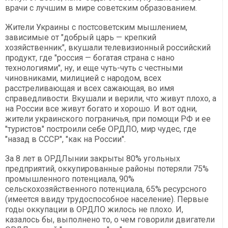
врачи с лучшим в мире советским образованием.
Жители Украины с постсоветским мышлением,
зависимые от "добрый царь — крепкий
хозяйственник", вкушали телевизионный российский
продукт, где "россия — богатая страна с нано
технологиями", ну, и еще чуть-чуть с честными
чиновниками, милицией с народом, всех
расстреливающая и всех сажающая, во имя
справедливости. Вкушали и верили, что живут плохо, а
на России все живут богато и хорошо. И вот одни,
жители украинского пограничья, при помощи РФ и ее
"туристов" построили себе ОРДЛО, мир чудес, где
"назад в СССР", "как на России".
За 8 лет в ОРДЛынии закрыты 80% угольных
предприятий, оккупированные районы потеряли 75%
промышленного потенциала, 90%
сельскохозяйственного потенциала, 65% ресурсного
(имеется ввиду трудоспособное население). Первые
годы оккупации в ОРДЛО жилось не плохо. И,
казалось бы, выполнено то, о чем говорили двигатели