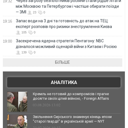
Через загрозу безпілотників росіяни стали рідше літати
19:32
між Москвою та Петербургом і частіше обирати поїзди
— ЗМІ
23
0
Запас води на 3 дні та готовність до атак на ТЕЦ:
19:16
експерт розповів про ризики знеструмлення Києва
105
0
Засекречена ядерна стратегія Пентагону: NBC
19:00
дізналося можливий сценарій війни з Китаєм і Росією
139
0
БІЛЬШЕ
АНАЛІТИКА
Кремль не готовий до компромісів і прагне
досягти своїх цілей війною, - Foreign Affairs
03.08.2026 13:02
Звільнення Сирського знаменує кінець епохи
"старої гвардії" в українській армії — NYT
23.07.2026 10:32