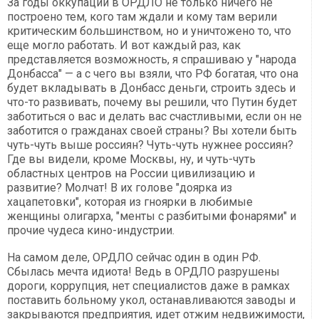
За годы оккупации в ОРДЛО не только ничего не
построено тем, кого там ждали и кому там верили
критическим большинством, но и уничтожено то, что
еще могло работать. И вот каждый раз, как
представляется возможность, я спрашиваю у "народа
Донбасса" — а с чего вы взяли, что РФ богатая, что она
будет вкладывать в Донбасс деньги, строить здесь и
что-то развивать, почему вы решили, что Путин будет
заботиться о вас и делать вас счастливыми, если он не
заботится о гражданах своей страны? Вы хотели быть
чуть-чуть выше россиян? Чуть-чуть нужнее россиян?
Где вы видели, кроме Москвы, ну, и чуть-чуть
областных центров на России цивилизацию и
развитие? Молчат! В их голове "доярка из
хацапетовки", которая из гноярки в любимые
женщины олигарха, "менты с разбитыми фонарями" и
прочие чудеса кино-индустрии.
На самом деле, ОРДЛО сейчас один в один РФ.
Сбылась мечта идиота! Ведь в ОРДЛО разрушены
дороги, коррупция, нет специалистов даже в рамках
поставить больному укол, останавливаются заводы и
закрываются предприятия, идет отжим недвижимости,