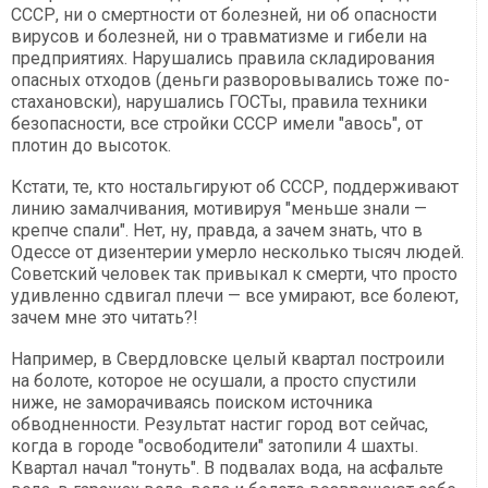
СССР, ни о смертности от болезней, ни об опасности
вирусов и болезней, ни о травматизме и гибели на
предприятиях. Нарушались правила складирования
опасных отходов (деньги разворовывались тоже по-
стахановски), нарушались ГОСТы, правила техники
безопасности, все стройки СССР имели "авось", от
плотин до высоток.
Кстати, те, кто ностальгируют об СССР, поддерживают
линию замалчивания, мотивируя "меньше знали —
крепче спали". Нет, ну, правда, а зачем знать, что в
Одессе от дизентерии умерло несколько тысяч людей.
Советский человек так привыкал к смерти, что просто
удивленно сдвигал плечи — все умирают, все болеют,
зачем мне это читать?!
Например, в Свердловске целый квартал построили
на болоте, которое не осушали, а просто спустили
ниже, не заморачиваясь поиском источника
обводненности. Результат настиг город вот сейчас,
когда в городе "освободители" затопили 4 шахты.
Квартал начал "тонуть". В подвалах вода, на асфальте