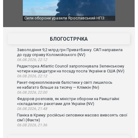
чили нову
Сили оборони уразили Ярославський НПЗ:
Неймар вла
губернатор регіону заявив про наймасштабнішу
"Сантоса".
атаку. ВІДЕО
БЛОГОСТРІЧКА
Заволодіння 9,2 млрд грн ПриватБанку. САП направила
до суду справу Коломойського (NV)
06.08.2026, 22:12
Редакторка Atlantic Council запропонувала Зеленському
чотири кандидатури на посаду посла України в США (NV)
06.08.2026, 22:12
Ракет-перехоплювачів балістики у світі лишилось
не набагато більше за тисячу — Клімкін (Nv)
06.08.2026, 22:00
Федоров розповів, як міністри оборони на Рамштайні
«складалися» ракетами для України (NV)
06.08.2026, 21:48
Паніка в Криму: російські силовики масово вивозять свої
сім’ї (Факти)
06.08.2026, 21:36