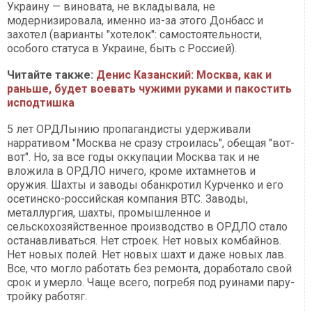
Украину — виновата, не вкладывала, не
модернизировала, именно из-за этого Донбасс и
захотел (варианты "хотелок": самостоятельности,
особого статуса в Украине, быть с Россией).
Читайте также:
Денис Казанский: Москва, как и
раньше, будет воевать чужими руками и пакостить
исподтишка
5 лет ОРДЛынию пропагандисты удерживали
нарративом "Москва не сразу строилась", обещая "вот-
вот". Но, за все годы оккупации Москва так и не
вложила в ОРДЛО ничего, кроме ихтамнетов и
оружия. Шахты и заводы обанкротил Курченко и его
осетинско-российская компания ВТС. Заводы,
металлургия, шахты, промышленное и
сельскохозяйственное производство в ОРДЛО стало
останавливаться. Нет строек. Нет новых комбайнов.
Нет новых полей. Нет новых шахт и даже новых лав.
Все, что могло работать без ремонта, доработало свой
срок и умерло. Чаще всего, погребя под руинами пару-
тройку работяг.