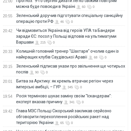
Прогноз: 9-го серпня дихати легко свіжим повітрям
21:00
можна буде повсюди в Україні
60
0
Зеленський доручив підготувати спеціальну санкційну
20:55
операцію проти РФ
46
0
Чи відмовиться Україна від героїв УПА та Бандери
20:42
заради ЄС: посол у Польщі відповів на ультиматуми
Варшави
215
0
Колишній головний тренер "Шахтаря" очолив один із
20:33
найкращих клубів Саудівської Аравії
68
0
Зеленський підписав укази про звільнення ще чотирьох
20:15
послів
90
0
Битва за Арктику: як кремль втрачає регіон через
20:01
імперські амбіції, – ГУР
345
0
Росія терміново шукає заміну своїм "Іскандерам":
19:54
експерт вказав причину
341
0
Глава МЗС Польщі Сікорський закликав серйозно
19:42
обговорити перехоплення російських ракет над
територією України
65
0