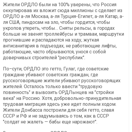
Жители ОРДЛО были на 100% уверены, что Россия
оккупировав их вложит сюда миллионы с сделает из
ОРДЛО а-ля Москва, а-ля Турция-Египет, а-ля Катар, а-
ля США, пиндосам на зло, чтобы гордится, чтобы
укропов утереть, чтобы… Сняты рельсы, в городах
больше не звенят троллейбусы и трамваи, маршрутки
прогнившие и распадаются на ходу, жуткая
антисанитария в подъездах, не работающие лифты,
работающие, часто обрываются, унося с собой
доверчивых строителей "республик".
По–сути, ОРДЛО это гетто, Гулаг, где советские
граждане убивают советских граждан, где
русскоговорящие жители убивают русскоговорящих
жителей. Осталось только ввести "трудовую
повинность" и вывозить ОРДЛынцев на "стройки
века" на Россию. Хотя, добровольно-принудительная
трудовая миграция здесь уже идет полным ходом.
Жители Донбасса построили для себя гетто, славя
СССР и РФ и не задумываясь о том, как в СССР
"солдат не жалеть — бабы еще нарожают".