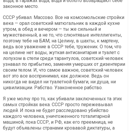
вода, в гаражах вода, вода и болото возвращают себе
законное место.
СССР убивал. Массово. Все на комсомольские стройки
века — орал советский матюгальник в каждой кухне
утром, в обед и вечером — ты же сильный и
мужественный, а не то, что слюнтявые интеллигенты,
поэтому тебе на БАМ, на Целину, в шахты, к мартену,
ведь все уважение в СССР тебе, труженик. О том, что
на целине нет воды, жуткая антисанитария и туалет с
лопухом в степи среди тарантулов, советский человек
узнавал по прибытию, заменяя умерших от дизентерии
своим телом. И, что самое важное, советский человек
вот это все воспринимал, как должное. Ведь он
никогда не видел ни туалетной бумаги, ни душа, ни
цивилизации. Рабство. Узаконенное рабство.
Я уже молчу про то, как убивали заключенных та этих
самых стройках века. СССР просто пережевывал
людей. И пока не будет расследовано убийство
каждого человека, уничтоженного тоталитарной
машиной, пока СССР, и РФ, как его преемница, не
будут объявлены странами кровавой диктатуры, а