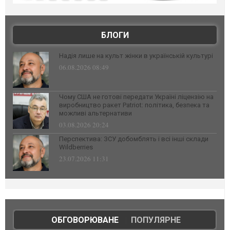
БЛОГИ
Надія лише на культ жінки в українській культурі
06.08.2026 08:49
Чому США не готові передати Україні ліцензію на
виробництво ракет Patriot: політика, безпека та
можливі альтернативи
03.08.2026 20:24
Перспектива: ЗСУ добомблять і всі інші склади
Wildberries
23.07.2026 11:31
ОБГОВОРЮВАНЕ
|
ПОПУЛЯРНЕ