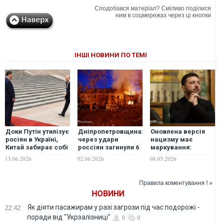
Сподобався матеріал? Сміливо поділися
ним в соцмережах через ці кнопки
ІНШІ НОВИНИ ПО ТЕМІ
Доки Путін утилізує
Дніпропетровщина:
Оновлена версія
росіян в Україні,
через удари
нацизму має
Китай забирає собі
россіян загинули 6
маркування:
Далекий Схід без
людей, з них – 1
"сделано в
13.06.2026
02.06.2026
08.05.2026
бою, - The Hill
рятувальник, ще 36
России", -
- отримали
Зеленський
поранення
Правила коментування ! »
НОВИНИ
Як діяти пасажирам у разі загрози під час подорожі -
22:42
поради від "Укрзалізниці"
0
0