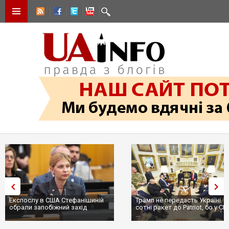
Трамп не передасть Україні
Вибух у ресторані в Москві:
сотні ракет до Patriot, бо у США
ціллю був головком ВКС Росії
...
пр...