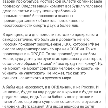
аварии прокуратура Ростовской области организовала
проверку, Следственный комитет возбудил уголовное
дело по статье о нарушении требований
промышленной безопасности опасных
производственных объектов, повлекшее по
неосторожности смерть двух и более лиц.
В принципе, эти дне новости настолько прекрасны и
самодостаточны, что больше и добавить нечего.
Россиян пожирает разрушенное ЖКХ, которое РФ не
смогла модернизировать со времен СССРии. То же
происходит и в ОРДЛО. То же произойдет в любом
месте, куда дотянутся руки этих кровавых диктаторов,
советского образца "авось" и "все крадут и я краду". Ну,
не может, не может советский человек не красть, не
убивать, не уничтожать. Не может, так как это
сущность советского и русского мира.
А бабы еще нарожают, и в ОРДлынии, и на России. И
не важно, будет ли над роддомом крыша и будет ли в
роддоме вода, ведь "наши бабки в поле рожали и
ничего", это еще одна сущность советского и русского
человека. Деградация! Эти люди априори не хотят