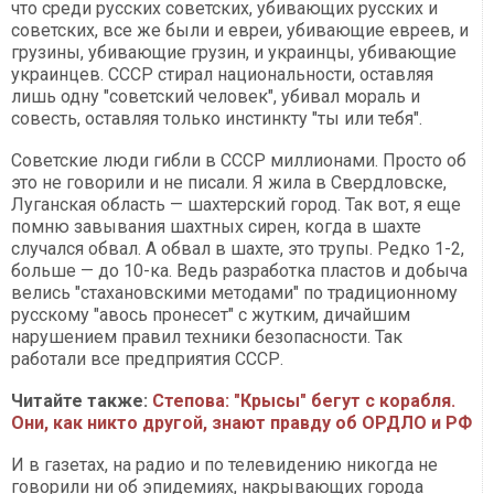
что среди русских советских, убивающих русских и
советских, все же были и евреи, убивающие евреев, и
грузины, убивающие грузин, и украинцы, убивающие
украинцев. СССР стирал национальности, оставляя
лишь одну "советский человек", убивал мораль и
совесть, оставляя только инстинкту "ты или тебя".
Советские люди гибли в СССР миллионами. Просто об
это не говорили и не писали. Я жила в Свердловске,
Луганская область — шахтерский город. Так вот, я еще
помню завывания шахтных сирен, когда в шахте
случался обвал. А обвал в шахте, это трупы. Редко 1-2,
больше — до 10-ка. Ведь разработка пластов и добыча
велись "стахановскими методами" по традиционному
русскому "авось пронесет" с жутким, дичайшим
нарушением правил техники безопасности. Так
работали все предприятия СССР.
Читайте также:
Степова: "Крысы" бегут с корабля.
Они, как никто другой, знают правду об ОРДЛО и РФ
И в газетах, на радио и по телевидению никогда не
говорили ни об эпидемиях, накрывающих города