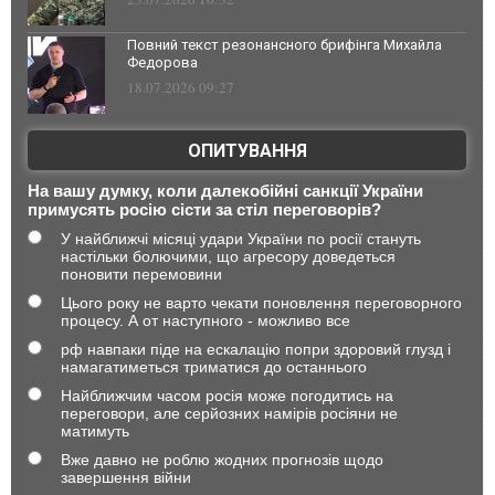
Повний текст резонансного брифінга Михайла
Федорова
18.07.2026 09:27
ОПИТУВАННЯ
На вашу думку, коли далекобійні санкції України
примусять росію сісти за стіл переговорів?
У найближчі місяці удари України по росії стануть
настільки болючими, що агресору доведеться
поновити перемовини
Цього року не варто чекати поновлення переговорного
процесу. А от наступного - можливо все
рф навпаки піде на ескалацію попри здоровий глузд і
намагатиметься триматися до останнього
Найближчим часом росія може погодитись на
переговори, але серйозних намірів росіяни не
матимуть
Вже давно не роблю жодних прогнозів щодо
завершення війни