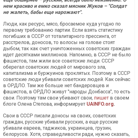
нем красиво и емко сказал мясник Жуков – "Солдат
не жалеть, бабы еще нарожают".
Люди, как ресурс, мясо, бросаемое куда угодно по
первому требованию партии. Если взять статистику
погибших в СССР от тоталитарного прессинга, от
расстрелов, доносов, то волосы на голове стоят
дыбом, так как счет уничтоженных советских граждан
идет десятками миллионов. Напомню, в СССР не было
фашистов, там жили все советские люди. СССР
оберегал советских людей от мирового зла,
капитализма и буржуинов проклятых. Поэтому в СССР
советские люди убивали советских людей. Как сейчас
в ОРДЛО. Там же больше нет бандеровцев и
фашистов, в ОРДЛО живут "народы Донбасса", то есть
свои. Поэтому там свои убивают свои,
пишет
в своем
блоге Олена Степова, информирует
UAINFO.org
.
Свои в СССР писали доносы на своих, советских
граждан, русские убивали русских, а еще русские
убивали евреев, таджиков, украинцев, грузин,
белорусов. Хотя, справедливости ради, нужно сказать,