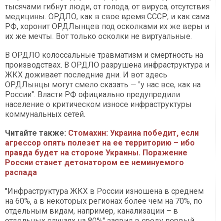
тысячами гибнут люди, от голода, от вируса, отсутствия
медицины. ОРДЛО, как в свое время СССР, и как сама
РФ, хоронит ОРДЛынцев под осколками их же веры и
их же мечты. Вот только осколки не виртуальные.
В ОРДЛО колоссальные травматизм и смертность на
производствах. В ОРДЛО разрушена инфраструктура и
ЖКХ доживает последние дни. И вот здесь
ОРДЛынцы могут смело сказать — "у нас все, как на
России". Власти РФ официально предупредили
население о критическом износе инфраструктуры
коммунальных сетей.
Читайте также:
Стомахин: Украина победит, если
агрессор опять полезет на ее территорию – ибо
правда будет на стороне Украины. Поражение
России станет детонатором ее неминуемого
распада
"Инфраструктура ЖКХ в России изношена в среднем
на 60%, а в некоторых регионах более чем на 70%, по
отдельным видам, например, канализации – в
отдельных случаях на 80%" заявил в среду первый