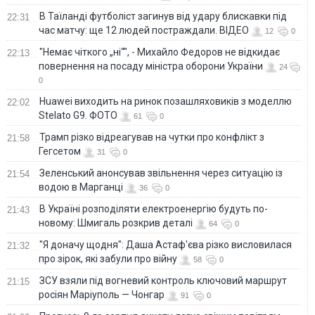
В Таїланді футболіст загинув від удару блискавки під
22:31
час матчу: ще 12 людей постраждали. ВІДЕО
12
0
"Немає чіткого „ні“", - Михайло Федоров не відкидає
22:13
повернення на посаду міністра оборони України
24
0
Huawei виходить на ринок позашляховиків з моделлю
22:02
Stelato G9. ФОТО
61
0
Трамп різко відреагував на чутки про конфлікт з
21:58
Гегсетом
31
0
Зеленський анонсував звільнення через ситуацію із
21:54
водою в Марганці
36
0
В Україні розподіляти електроенергію будуть по-
21:43
новому: Шмигаль розкрив деталі
64
0
"Я доначу щодня": Даша Астаф'єва різко висловилася
21:32
про зірок, які забули про війну
58
0
ЗСУ взяли під вогневий контроль ключовий маршрут
21:15
росіян Маріуполь — Чонгар
91
0