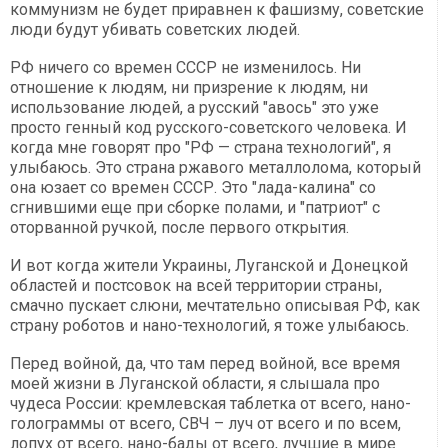
коммунизм не будет приравнен к фашизму, советские
люди будут убивать советских людей.
РФ ничего со времен СССР не изменилось. Ни
отношение к людям, ни призрение к людям, ни
использование людей, а русский "авось" это уже
просто генный код русского-советского человека. И
когда мне говорят про "РФ — страна технологий", я
улыбаюсь. Это страна ржавого металлолома, который
она юзает со времен СССР. Это "лада-калина" со
сгнившими еще при сборке полами, и "патриот" с
оторванной ручкой, после первого открытия.
И вот когда жители Украины, Луганской и Донецкой
областей и постсовок на всей территории страны,
смачно пускает слюни, мечтательно описывая РФ, как
страну роботов и нано-технологий, я тоже улыбаюсь.
Перед войной, да, что там перед войной, все время
моей жизни в Луганской области, я слышала про
чудеса России: кремлевская таблетка от всего, нано-
голограммы от всего, СВЧ – луч от всего и по всем,
лопух от всего, нано-бады от всего, лучшие в мире