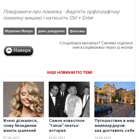
Повідомити про помилку - Виділіть орфографічну
помилку мишею і натисніть Ctrl + Enter
Мэрилин Монро
день рождения
фильмы
Сподобався матеріал? Сміливо поділися
ним в соцмережах через ці кнопки
ІНШІ НОВИНИ ПО ТЕМІ
Вчені дізналися,
Самое известное
Путешествие в мир
чому блондинки
"голое" платье:
миллиардеров:
мають шалений
история
как доставить себе
успіх у чоловіків
откровенного
удовольствие, если
07.06.2021
20.05.2021
14.08.2019