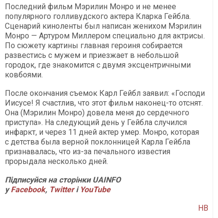
Последний фильм Мэрилин Монро и не менее
популярного голливудского актера Кларка Гейбла.
Сценарий киноленты был написан женихом Мэрилин
Монро — Артуром Миллером специально для актрисы.
По сюжету картины главная героиня собирается
развестись с мужем и приезжает в небольшой
городок, где знакомится с двумя эксцентричными
ковбоями.
После окончания съемок Карл Гейбл заявил: «Господи
Иисусе! Я счастлив, что этот фильм наконец-то отснят.
Она (Мэрилин Монро) довела меня до сердечного
приступа». На следующий день у Гейбла случился
инфаркт, и через 11 дней актер умер. Монро, которая
с детства была верной поклонницей Карла Гейбла
признавалась, что из-за печального известия
прорыдала несколько дней.
Підписуйся на сторінки UAINFO
у
Facebook
,
Twitter
і
YouTube
НВ