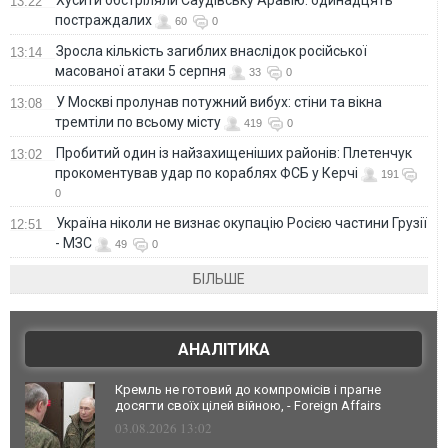
13:22
постраждалих
60
0
Зросла кількість загиблих внаслідок російської
13:14
масованої атаки 5 серпня
33
0
У Москві пролунав потужний вибух: стіни та вікна
13:08
тремтіли по всьому місту
419
0
Пробитий один із найзахищеніших районів: Плетенчук
13:02
прокоментував удар по кораблях ФСБ у Керчі
191
0
Україна ніколи не визнає окупацію Росією частини Грузії
12:51
- МЗС
49
0
БІЛЬШЕ
АНАЛІТИКА
Кремль не готовий до компромісів і прагне
досягти своїх цілей війною, - Foreign Affairs
03.08.2026 13:02