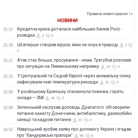
наряда Мэрилин
можешь позволить
Монро
все, что угодно? –
Le Monde
Правила коментування ! »
НОВИНИ
Кредитна криза дісталася найбільших банків Росії -
15:37
розвідка
2
0
ШІ вперше створив віруси, яких не існує в природі
15:30
2
0
Атак стає більше, просування - нема: Трегубов розповів
15:21
про ситуацію на Лиманському напрямку
14
0
У Центральній та Східній Європі через аномальну спеку
15:15
зафіксували нові температурні рекорди
25
0
У російському Брянську спалахнула пожежа, горять
15:08
склади — ЗМІ
46
0
Зеленський заслухав доповідь Драпатого: обговорили
15:00
питання захисту Донеччини, антибалістику, далекобійні
санкції та кадрові питання
21
0
Навроцький зробив заяву про допомогу Україні і згадав
14:52
про "бандерівські прапори"
88
0