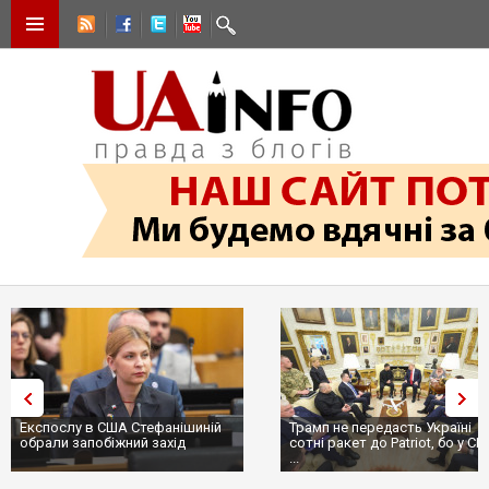
Експослу в США Стефанішиній
Трамп не передасть Україні
обрали запобіжний захід
сотні ракет до Patriot, бо у С
...