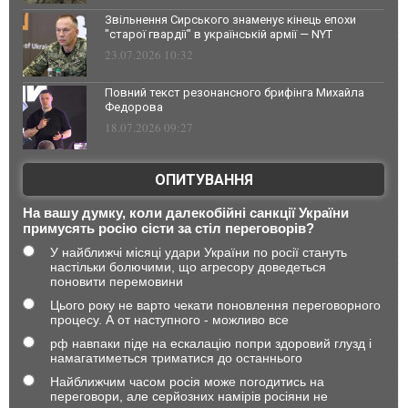
Звільнення Сирського знаменує кінець епохи
"старої гвардії" в українській армії — NYT
23.07.2026 10:32
Повний текст резонансного брифінга Михайла
Федорова
18.07.2026 09:27
ОПИТУВАННЯ
На вашу думку, коли далекобійні санкції України
примусять росію сісти за стіл переговорів?
У найближчі місяці удари України по росії стануть
настільки болючими, що агресору доведеться
поновити перемовини
Цього року не варто чекати поновлення переговорного
процесу. А от наступного - можливо все
рф навпаки піде на ескалацію попри здоровий глузд і
намагатиметься триматися до останнього
Найближчим часом росія може погодитись на
переговори, але серйозних намірів росіяни не