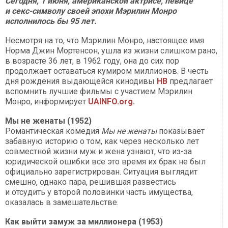
Сегодня, 1 июня, американской актрисе, певице
и секс-символу своей эпохи Мэрилин Монро
исполнилось бы 95 лет.
Несмотря на то, что Мэрилин Монро, настоящее имя
Норма Джин Мортенсон, ушла из жизни слишком рано,
в возрасте 36 лет, в 1962 году, она до сих пор
продолжает оставаться кумиром миллионов. В честь
дня рождения выдающейся кинодивы
НВ
предлагает
вспомнить лучшие фильмы с участием Мэрилин
Монро, информирует
UAINFO.org
.
Мы не женаты (1952)
Романтическая комедия
Мы не женаты
показывает
забавную историю о том, как через несколько лет
совместной жизни муж и жена узнают, что из-за
юридической ошибки все это время их брак не был
официально зарегистрирован. Ситуация выглядит
смешно, однако пара, решившая развестись
и отсудить у второй половинки часть имущества,
оказалась в замешательстве.
Как выйти замуж за миллионера (1953)