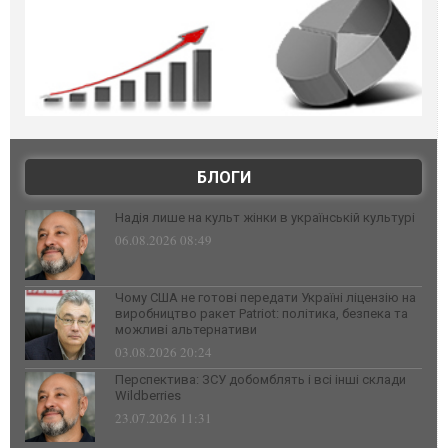
БЛОГИ
Надія лише на культ жінки в українській культурі
06.08.2026 08:49
Чому США не готові передати Україні ліцензію на
виробництво ракет Patriot: політика, безпека та
можливі альтернативи
03.08.2026 20:24
Перспектива: ЗСУ добомблять і всі інші склади
Wildberries
23.07.2026 11:31