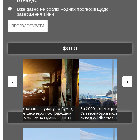
матимуть
Вже давно не роблю жодних прогнозів щодо
завершення війни
ФОТО
по Сумах,
За 2000 кілометрів від кордону з Україною: в
"Мої іграш
траждали
Єкатеринбурзі після атаки дронів загорівся
суперкарів
ВІДЕО
ині. ФОТО
склад Wildberries. ФОТО. ВІДЕО