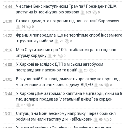
Чи стане Венс наступником Трампа? Президент США
14:44
виступив із неочікуваною заявою
103
0
Стало відомо, хто потрапив під нові санкції Євросоюзу
14:30
44
0
Франція попередила, що не терпітиме спроб іноземного
14:22
втручання у вибори
23
0
Мер Сеути заявив про 100 загиблих мігрантів під час
14:16
штурму кордону
44
0
У Харкові внаслідок ДТП з міським автобусом
14:08
постраждали пасажири та водій
28
0
В окупованій Ялті повідомляють про атаку на порт: над
14:01
містом навис стовп чорного диму. ВІДЕО
95
0
У Харкові ДБР затримало капітана Нацгвардії, який за 8
13:44
тис. доларів продавав "легальний виїзд" за кордон
57
0
Ситуація на Вовчанському напрямку: через брак сил
13:31
росіяни змінили тактику дій, - військовий
66
0
Хусити обстріляли Саудівську Аравію: одинадцять