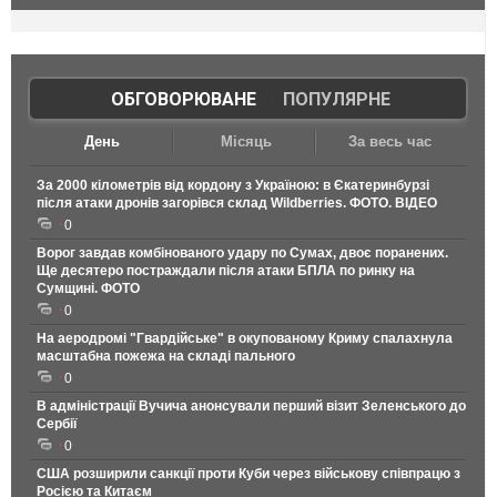
ОБГОВОРЮВАНЕ
|
ПОПУЛЯРНЕ
День
Місяць
За весь час
За 2000 кілометрів від кордону з Україною: в Єкатеринбурзі
після атаки дронів загорівся склад Wildberries. ФОТО. ВІДЕО
0
Ворог завдав комбінованого удару по Сумах, двоє поранених.
Ще десятеро постраждали після атаки БПЛА по ринку на
Сумщині. ФОТО
0
На аеродромі "Гвардійське" в окупованому Криму спалахнула
масштабна пожежа на складі пального
0
В адміністрації Вучича анонсували перший візит Зеленського до
Сербії
0
США розширили санкції проти Куби через військову співпрацю з
Росією та Китаєм