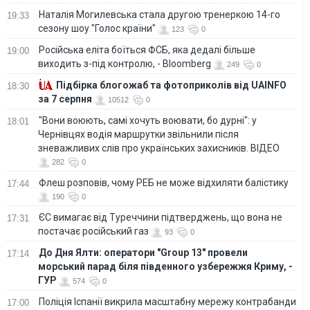
Наталія Могилевська стала другою тренеркою 14-го
19:33
сезону шоу "Голос країни"
123
0
Російська еліта боїться ФСБ, яка дедалі більше
19:00
виходить з-під контролю, - Bloomberg
249
0
Підбірка блогожаб та фотоприколів від UAINFO
18:30
за 7 серпня
10512
0
"Вони воюють, самі хочуть воювати, бо дурні": у
18:01
Чернівцях водія маршрутки звільнили після
зневажливих слів про українських захисників. ВІДЕО
282
0
Флеш розповів, чому РЕБ не може відхиляти балістику
17:44
190
0
ЄС вимагає від Туреччини підтверджень, що вона не
17:31
постачає російський газ
93
0
До Дня Ялти: оператори "Group 13" провели
17:14
морський парад біля південного узбережжя Криму, -
ГУР
574
0
Поліція Іспанії викрила масштабну мережу контрабанди
17:00