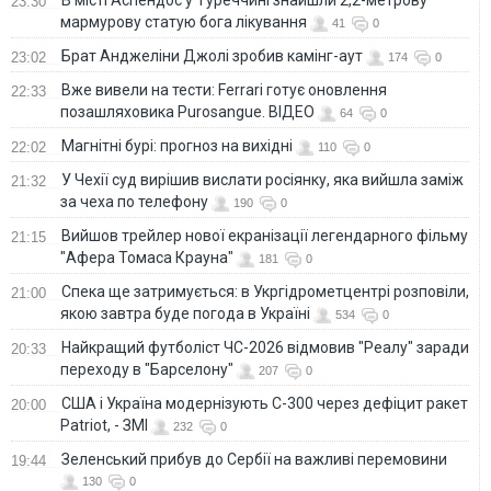
23:30
мармурову статую бога лікування
41
0
Брат Анджеліни Джолі зробив камінг-аут
23:02
174
0
Вже вивели на тести: Ferrari готує оновлення
22:33
позашляховика Purosangue. ВІДЕО
64
0
Магнітні бурі: прогноз на вихідні
22:02
110
0
У Чехії суд вирішив вислати росіянку, яка вийшла заміж
21:32
за чеха по телефону
190
0
Вийшов трейлер нової екранізації легендарного фільму
21:15
"Афера Томаса Крауна"
181
0
Спека ще затримується: в Укргідрометцентрі розповіли,
21:00
якою завтра буде погода в Україні
534
0
Найкращий футболіст ЧС-2026 відмовив "Реалу" заради
20:33
переходу в "Барселону"
207
0
США і Україна модернізують С-300 через дефіцит ракет
20:00
Patriot, - ЗМІ
232
0
Зеленський прибув до Сербії на важливі перемовини
19:44
130
0