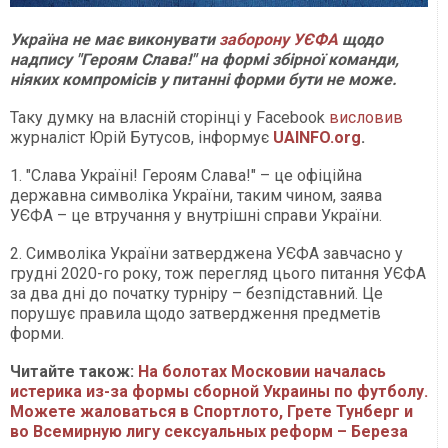
Україна не має виконувати
заборону УЄФА
щодо
надпису "Героям Слава!" на формі збірної команди,
ніяких компромісів у питанні форми бути не може.
Таку думку на власній сторінці у Facebook
висловив
журналіст Юрій Бутусов, інформує
UAINFO.org
.
1. "Слава Україні! Героям Слава!" – це офіційна
державна символіка України, таким чином, заява
УЄФА – це втручання у внутрішні справи України.
2. Символіка України затверджена УЄФА завчасно у
грудні 2020-го року, тож перегляд цього питання УЄФА
за два дні до початку турніру – безпідставний. Це
порушує правила щодо затвердження предметів
форми.
Читайте також:
На болотах Московии началась
истерика из-за формы сборной Украины по футболу.
Можете жаловаться в Спортлото, Грете Тунберг и
во Всемирную лигу сексуальных реформ – Береза