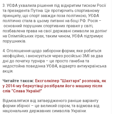
3. УЄФА ухвалила рішення під відкритим тиском Росії
та президента Путіна. Це протирічить спортивному
принципу, що спорт завжди поза політикою, УЄФА
політично стала в цьому питанні на боці РФ. Росія –
основний порушник спортивних правил у світі,
позбавлена права на свої державні символи за допінг
на Олімпійських іграх, таким чином, УЄФА підтримує
порушників.
4. Оголошення щодо заборони форми, яке робиться
неофіційно, і анонсується через російські ЗМІ за два
дні до початку турніра – це просто ганебна та
недостойна поведінка УЄФА, відверто антиукраїнська
акція.
Читайте також:
Ексголкіпер "Шахтаря" розповів, як
у 2014-му беркутівці розібрали його машину після
слів "Слава Україні!"
Відмовлятися від затвердженого раніше варіанту
форми збірної – це великий сором, та відмова від
національних державних символів України.