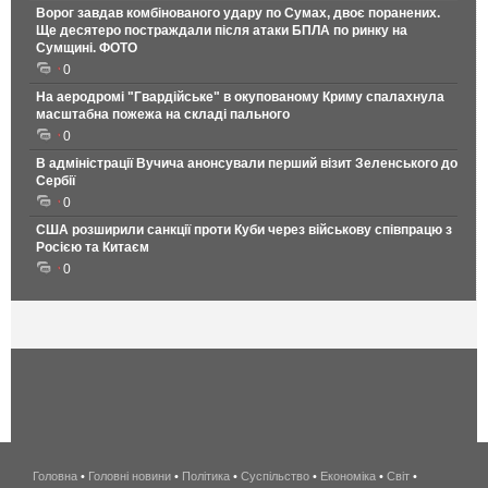
Ворог завдав комбінованого удару по Сумах, двоє поранених.
Ще десятеро постраждали після атаки БПЛА по ринку на
Сумщині. ФОТО
0
На аеродромі "Гвардійське" в окупованому Криму спалахнула
масштабна пожежа на складі пального
0
В адміністрації Вучича анонсували перший візит Зеленського до
Сербії
0
США розширили санкції проти Куби через військову співпрацю з
Росією та Китаєм
0
Головна
•
Головні новини
•
Політика
•
Суспільство
•
Економіка
беспроводной
•
Світ
•