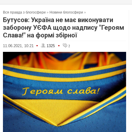
Вся правда з блогосфери
»
Новини блогосфери
»
Бутусов: Україна не має виконувати
заборону УЄФА щодо надпису "Героям
Слава!" на формі збірної
•
•
11.06.2021, 10:21
1325
2