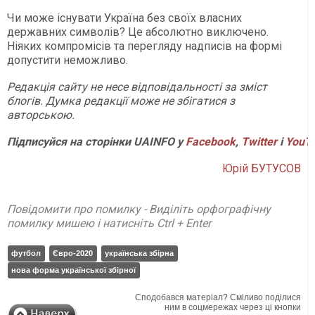
Чи може існувати Україна без своїх власних
державних символів? Це абсолютно виключено.
Ніяких компромісів та перегляду надписів на формі
допустити неможливо.
Редакція сайту не несе відповідальності за зміст
блогів. Думка редакції може не збігатися з
авторською.
Підписуйся на сторінки UAINFO у
Facebook
,
Twitter
і
YouT
Юрій БУТУСОВ
Повідомити про помилку - Виділіть орфографічну
помилку мишею і натисніть Ctrl + Enter
футбол
Євро-2020
українська збірна
нова форма української збірної
Сподобався матеріал? Сміливо поділися
ним в соцмережах через ці кнопки