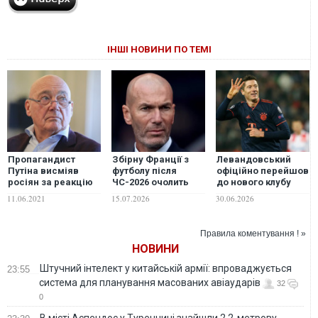
ІНШІ НОВИНИ ПО ТЕМІ
Пропагандист
Збірну Франції з
Левандовський
Путіна висміяв
футболу після
офіційно перейшов
росіян за реакцію
ЧС-2026 очолить
до нового клубу
на форму Збірної
колишній тренер
після відходу з
11.06.2021
15.07.2026
30.06.2026
України: ідіотизм
"Реала"
"Барселони"
Правила коментування ! »
НОВИНИ
Штучний інтелект у китайській армії: впроваджується
23:55
система для планування масованих авіаударів
32
0
В місті Аспендос у Туреччині знайшли 2,2-метрову