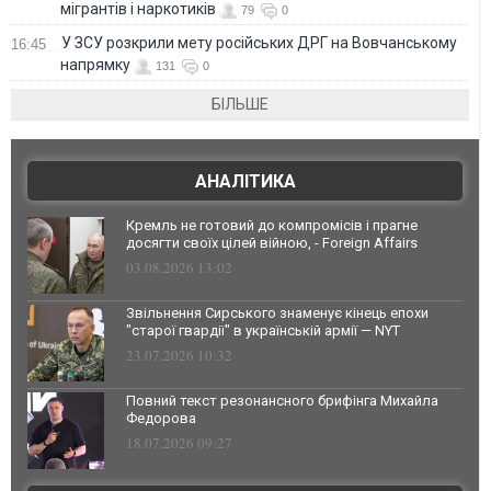
мігрантів і наркотиків
79
0
У ЗСУ розкрили мету російських ДРГ на Вовчанському
16:45
напрямку
131
0
БІЛЬШЕ
АНАЛІТИКА
Кремль не готовий до компромісів і прагне
досягти своїх цілей війною, - Foreign Affairs
03.08.2026 13:02
Звільнення Сирського знаменує кінець епохи
"старої гвардії" в українській армії — NYT
23.07.2026 10:32
Повний текст резонансного брифінга Михайла
Федорова
18.07.2026 09:27