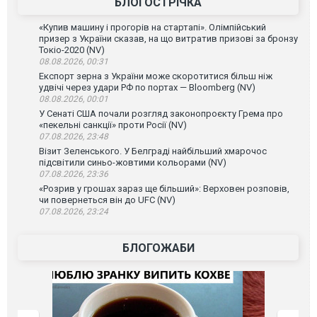
БЛОГОСТРІЧКА
«Купив машину і прогорів на стартапі». Олімпійський
призер з України сказав, на що витратив призові за бронзу
Токіо-2020 (NV)
08.08.2026, 00:31
Експорт зерна з України може скоротитися більш ніж
удвічі через удари РФ по портах — Bloomberg (NV)
08.08.2026, 00:01
У Сенаті США почали розгляд законопроєкту Грема про
«пекельні санкції» проти Росії (NV)
07.08.2026, 23:48
Візит Зеленського. У Белграді найбільший хмарочос
підсвітили синьо-жовтими кольорами (NV)
07.08.2026, 23:36
«Розрив у грошах зараз ще більший»: Верховен розповів,
чи повернеться він до UFC (NV)
07.08.2026, 23:24
БЛОГОЖАБИ