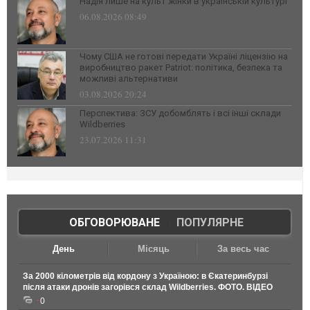
Надія лише на культ жінки в українській культурі
06.08.2026 08:49
Чому США не готові передати Україні ліцензію на
виробництво ракет Patriot: політика, безпека та
можливі альтернативи
03.08.2026 20:24
Перспектива: ЗСУ добомблять і всі інші склади
Wildberries
23.07.2026 11:31
ОБГОВОРЮВАНЕ
|
ПОПУЛЯРНЕ
День
Місяць
За весь час
За 2000 кілометрів від кордону з Україною: в Єкатеринбурзі
після атаки дронів загорівся склад Wildberries. ФОТО. ВІДЕО
0