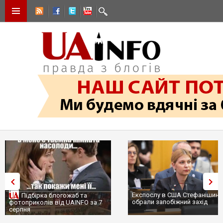
Експослу в США Стефанішині
Підбірка блогожаб та
обрали запобіжний захід
фотоприколів від UAINFO за 7
серпня