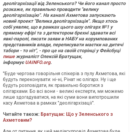
деолігархізації від Зеленського? Чи його канал просто
розкаже, як правильно проводити "велику
деолігархізацію". На каналі Ахметова запускають
новий проект "Велика деолігархізація". Якщо хтось
собі уявляє, що в рамках цього шоу олігарх №1 у
прямому ефірі та з детектором брехні здавати всі
явкі-паролі, писати заяви в НАБУ на корумпованих
представників влади, переписувати маєтки на дитячі
табори - то ніт", - про це на своїй сторінці у Фейсбуці
пише
журналіст Олексій Братущак,
інформує
UAINFO.org
.
"Буде чергова говорільня спікерів з пулу Ахметова, які
будуть переконувати: ні-ні, Рінат нє олігарх. Ну і ще
будуть розповідати, як правильно боротися з
олігархами. Бо всі вони - великі експерти, ми можемо
лише здогадуватися, на які суми вони випотрошили
касу Ахметова в рамках "деолігархізації".
Читайте також:
Братущак: Що у Зеленського з
Ахметовим?
Але от питання, як цей медіасупровід Ахметова буде