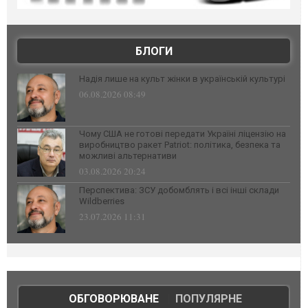
БЛОГИ
Надія лише на культ жінки в українській культурі
06.08.2026 08:49
Чому США не готові передати Україні ліцензію на
виробництво ракет Patriot: політика, безпека та
можливі альтернативи
03.08.2026 20:24
Перспектива: ЗСУ добомблять і всі інші склади
Wildberries
23.07.2026 11:31
ОБГОВОРЮВАНЕ
|
ПОПУЛЯРНЕ