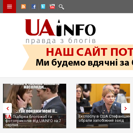
Експослу в США Стефанішині
Підбірка блогожаб та
обрали запобіжний захід
фотоприколів від UAINFO за 7
серпня