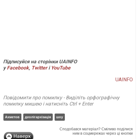
Підписуйся на сторінки UAINFO
у
Facebook
,
Twitter
і
YouTube
UAINFO
Повідомити про помилку - Виділіть орфографічну
помилку мишею і натисніть Ctrl + Enter
Ахметов
деолігархізація
шоу
Сподобався матеріал? Сміливо поділися
ним в соцмережах через ці кнопки