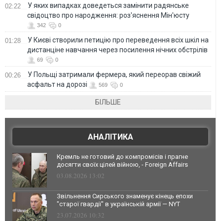
У яких випадках доведеться замінити радянське
02:22
свідоцтво про народження: роз'яснення Мін'юсту
342
0
У Києві створили петицію про переведення всіх шкіл на
01:28
дистанціне навчання через посилення нічних обстрілів
69
0
У Польщі затримали фермера, який переорав свіжий
00:26
асфальт на дорозі
569
0
БІЛЬШЕ
АНАЛІТИКА
Кремль не готовий до компромісів і прагне
досягти своїх цілей війною, - Foreign Affairs
03.08.2026 13:02
Звільнення Сирського знаменує кінець епохи
"старої гвардії" в українській армії — NYT
23.07.2026 10:32