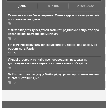
День
Місяць
За весь час
Остаточна точка без повернень: Олександр Усік анонсував свій
прощальний поєдинок
0
У яких випадках доведеться замінити радянське свідоцтво про
народження: роз'яснення Мін'юсту
0
У Німеччині фіксували підозрілі польоти дронів над базою, де
ремонтують Patriot
0
У Києві створили петицію про переведення всіх шкіл на
дистанціне навчання через посилення нічних обстрілів
0
Netflix поселив людину у білборді, що рекламує фантастичний
фільм "Останній дім"
0