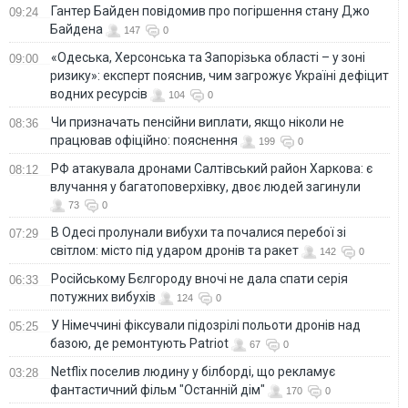
Гантер Байден повідомив про погіршення стану Джо
09:24
Байдена
147
0
«Одеська, Херсонська та Запорізька області – у зоні
09:00
ризику»: експерт пояснив, чим загрожує Україні дефіцит
водних ресурсів
104
0
Чи призначать пенсійни виплати, якщо ніколи не
08:36
працював офіційно: пояснення
199
0
РФ атакувала дронами Салтівський район Харкова: є
08:12
влучання у багатоповерхівку, двоє людей загинули
73
0
В Одесі пролунали вибухи та почалися перебої зі
07:29
світлом: місто під ударом дронів та ракет
142
0
Російському Бєлгороду вночі не дала спати серія
06:33
потужних вибухів
124
0
У Німеччині фіксували підозрілі польоти дронів над
05:25
базою, де ремонтують Patriot
67
0
Netflix поселив людину у білборді, що рекламує
03:28
фантастичний фільм "Останній дім"
170
0