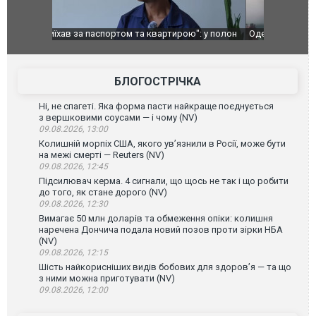
": у полон
Одесу накрила потужна злива з градом та
Вже вивели 
в тезка
ураганним вітром
позашляхов
лаха
БЛОГОСТРІЧКА
Ні, не спагеті. Яка форма пасти найкраще поєднується
з вершковими соусами — і чому (NV)
09.08.2026, 13:00
Колишній морпіх США, якого ув’язнили в Росії, може бути
на межі смерті — Reuters (NV)
09.08.2026, 12:45
Підсилювач керма. 4 сигнали, що щось не так і що робити
до того, як стане дорого (NV)
09.08.2026, 12:30
Вимагає 50 млн доларів та обмеження опіки: колишня
наречена Дончича подала новий позов проти зірки НБА
(NV)
09.08.2026, 12:15
Шість найкорисніших видів бобових для здоров’я — та що
з ними можна приготувати (NV)
09.08.2026, 12:00