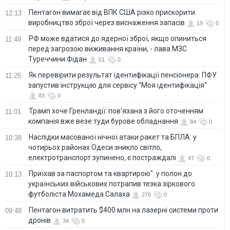
Пентагон вимагає від ВПК США різко прискорити
12:13
виробництво зброї через виснаження запасів
19
0
РФ може вдатися до ядерної зброї, якщо опиниться
11:49
перед загрозою виживання країни, - лава МЗС
Туреччини Фідан
51
0
Як перевірити результат ідентифікації пенсіонера: ПФУ
11:25
запустив інструкцію для сервісу "Моя ідентифікація"
83
0
Трамп хоче Гренландії: пов'язана з його оточенням
11:01
компанія вже везе туди бурове обладнання
84
0
Наслідки масованої нічної атаки ракет та БПЛА: у
10:38
чотирьох районах Одеси зникло світло,
електротранспорт зупинено, є постраждалі
47
0
Приїхав за паспортом та квартирою": у полон до
10:13
українських військових потрапив тезка зіркового
футболіста Мохамеда Салаха
279
0
Пентагон витратить $400 млн на лазерні системи проти
09:48
дронів
34
0