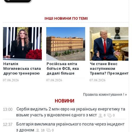
ІНШІ НОВИНИ ПО ТЕМІ
Наталія
Російська еліта
Чи стане Венс
Могилевська стала
боїться ФСБ, яка
наступником
другою тренеркою
дедалі більше
Трампа? Президент
14-го сезону шоу
виходить з-під
США виступив із
07.08.2026
07.08.2026
07.08.2026
"Голос країни"
контролю, -
неочікуваною
Bloomberg
заявою
Правила коментування ! »
НОВИНИ
Сербія виділить 2 млн євро на українську енергетику та
13:00
візьме участь у відновленні одного з міст
8
0
Болгарія викликала українського посла через інцидент
12:37
з дроном
18
0