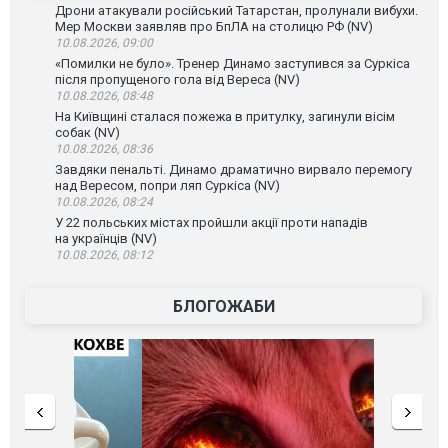
Дрони атакували російський Татарстан, пролунали вибухи.
Мер Москви заявляв про БпЛА на столицю РФ (NV)
10.08.2026, 09:00
«Помилки не було». Тренер Динамо заступився за Суркіса
після пропущеного гола від Вереса (NV)
10.08.2026, 08:48
На Київщині сталася пожежа в притулку, загинули вісім
собак (NV)
10.08.2026, 08:36
Завдяки пенальті. Динамо драматично вирвало перемогу
над Вересом, попри ляп Суркіса (NV)
10.08.2026, 08:24
У 22 польських містах пройшли акції проти нападів
на українців (NV)
10.08.2026, 08:12
БЛОГОЖАБИ