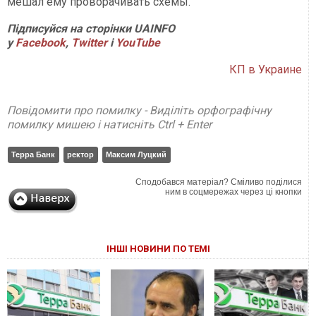
мешал ему проворачивать схемы.
Підписуйся на сторінки UAINFO
у
Facebook
,
Twitter
і
YouTube
КП в Украине
Повідомити про помилку - Виділіть орфографічну
помилку мишею і натисніть Ctrl + Enter
Терра Банк
ректор
Максим Луцкий
Сподобався матеріал? Сміливо поділися
ним в соцмережах через ці кнопки
ІНШІ НОВИНИ ПО ТЕМІ