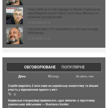
Чому США не готові передати Україні ліцензію на
виробництво ракет Patriot: політика, безпека та
можливі альтернативи
03.08.2026 20:24
Перспектива: ЗСУ добомблять і всі інші склади
Wildberries
23.07.2026 11:31
ОБГОВОРЮВАНЕ
|
ПОПУЛЯРНЕ
День
Місяць
За весь час
Сербія виділить 2 млн євро на українську енергетику та візьме
участь у відновленні одного з міст
0
Норвезькі спецназівці привносять «дух вікінгів» у підготовку
українських військових — Business Insider