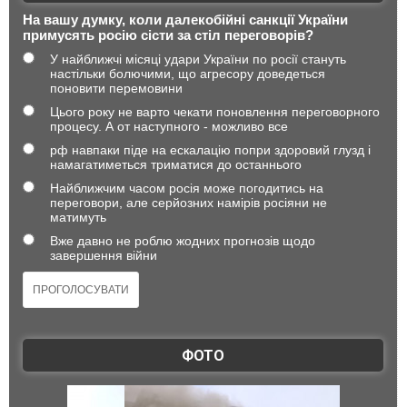
На вашу думку, коли далекобійні санкції України
примусять росію сісти за стіл переговорів?
У найближчі місяці удари України по росії стануть
настільки болючими, що агресору доведеться
поновити перемовини
Цього року не варто чекати поновлення переговорного
процесу. А от наступного - можливо все
рф навпаки піде на ескалацію попри здоровий глузд і
намагатиметься триматися до останнього
Найближчим часом росія може погодитись на
переговори, але серйозних намірів росіяни не
матимуть
Вже давно не роблю жодних прогнозів щодо
завершення війни
ФОТО