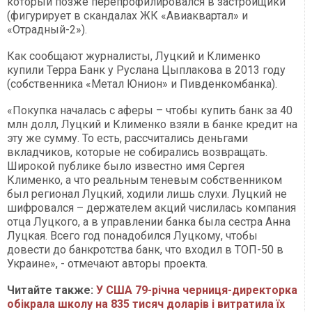
который позже перепрофилировался в застройщики
(фигурирует в скандалах ЖК «Авиаквартал» и
«Отрадный-2»).
Как сообщают журналисты, Луцкий и Клименко
купили Терра Банк у Руслана Цыплакова в 2013 году
(собственника «Метал Юнион» и Пивденкомбанка).
«Покупка началась с аферы – чтобы купить банк за 40
млн долл, Луцкий и Клименко взяли в банке кредит на
эту же сумму. То есть, рассчитались деньгами
вкладчиков, которые не собирались возвращать.
Широкой публике было известно имя Сергея
Клименко, а что реальным теневым собственником
был регионал Луцкий, ходили лишь слухи. Луцкий не
шифровался – держателем акций числилась компания
отца Луцкого, а в управлении банка была сестра Анна
Луцкая. Всего год понадобился Луцкому, чтобы
довести до банкротства банк, что входил в ТОП-50 в
Украине», - отмечают авторы проекта.
Читайте также:
У США 79-річна черниця-директорка
обікрала школу на 835 тисяч доларів і витратила їх