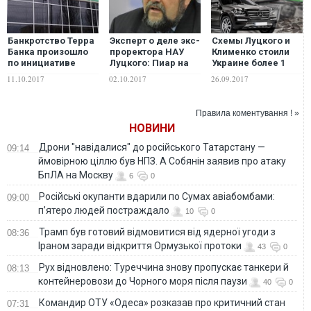
Банкротство Терра
Эксперт о деле экс-
Схемы Луцкого и
Банка произошло
проректора НАУ
Клименко стоили
по инициативе
Луцкого: Пиар на
Украине более 1
Клименко – эксперт
борьбе с
млрд грн, – СМИ
11.10.2017
02.10.2017
26.09.2017
коррупцией
зашкаливает, но
коррупционеры
Правила коментування ! »
остаются на
НОВИНИ
свободе
Дрони "навідалися" до російського Татарстану —
09:14
ймовірною ціллю був НПЗ. А Собянін заявив про атаку
БпЛА на Москву
6
0
Російські окупанти вдарили по Сумах авіабомбами:
09:00
п’ятеро людей постраждало
10
0
Трамп був готовий відмовитися від ядерної угоди з
08:36
Іраном заради відкриття Ормузької протоки
43
0
Рух відновлено: Туреччина знову пропускає танкери й
08:13
контейнеровози до Чорного моря після паузи
40
0
Командир ОТУ «Одеса» розказав про критичний стан
07:31