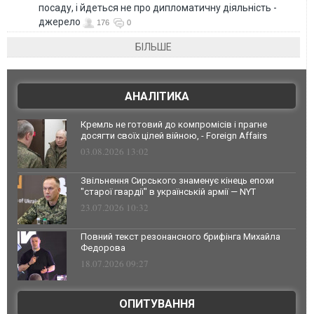
посаду, і йдеться не про дипломатичну діяльність -
джерело
176
0
БІЛЬШЕ
АНАЛІТИКА
Кремль не готовий до компромісів і прагне
досягти своїх цілей війною, - Foreign Affairs
03.08.2026 13:02
Звільнення Сирського знаменує кінець епохи
"старої гвардії" в українській армії — NYT
23.07.2026 10:32
Повний текст резонансного брифінга Михайла
Федорова
18.07.2026 09:27
ОПИТУВАННЯ