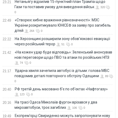
Нетаньягу відхилив 15-пунктний план Трампа щодо
23:21
Гази та поставив умову для виведення військ
320
0
«Створює хибне враження рівнозначності»: МЗС
22:49
України розкритикувало ЮНІСЕФ за заяву про загибель
дітей
264
0
На Херсонщині розширили зону обов’язкової евакуації
22:22
через російський терор
51
0
«На кожен удар буде відповідь»: Зеленський анонсував
21:42
нові переговори щодо ПВО та атаки по російських НПЗ
74
0
Ударна хвиля зачепила автобус із дітьми: голова МВС
21:17
повідомив деталі повторного обстрілу Одещини
89
0
РФ третій день масовано б'є по об'єктах «Нафтогазу»
20:40
123
0
На трасі Одеса Миколаїв фургон врізався у два
20:16
мікроавтобуси, троє загиблих
106
0
Експрем'єрці Свириденко можуть запропонувати нову
19:49