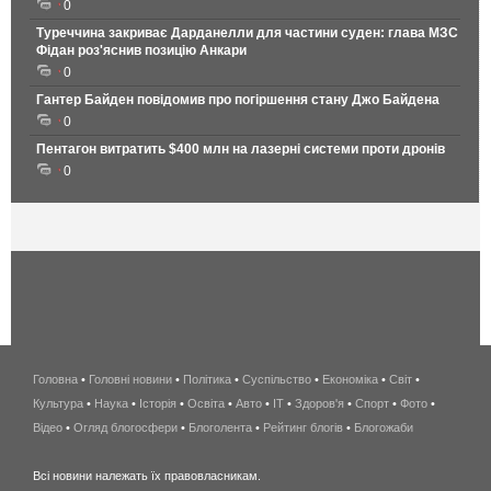
0
Туреччина закриває Дарданелли для частини суден: глава МЗС
Фідан роз'яснив позицію Анкари
0
Гантер Байден повідомив про погіршення стану Джо Байдена
0
Пентагон витратить $400 млн на лазерні системи проти дронів
0
Головна
•
Головні новини
•
Політика
•
Суспільство
•
Економіка
беспроводной
•
Світ
•
Культура
•
Наука
•
Історія
•
Освіта
•
Авто
•
IT
•
Здоров'я
интернет
•
Спорт
•
Фото
•
Відео
•
Огляд блогосфери
•
Блоголента
•
Рейтинг блогів
киев
•
Блогожаби
и
Всі новини належать їх правовласникам.
область