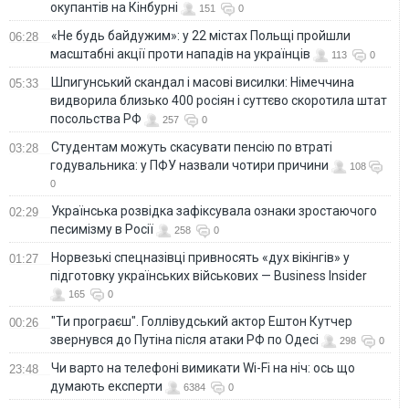
окупантів на Кінбурні
151
0
«Не будь байдужим»: у 22 містах Польщі пройшли
06:28
масштабні акції проти нападів на українців
113
0
Шпигунський скандал і масові висилки: Німеччина
05:33
видворила близько 400 росіян і суттєво скоротила штат
посольства РФ
257
0
Студентам можуть скасувати пенсію по втраті
03:28
годувальника: у ПФУ назвали чотири причини
108
0
Українська розвідка зафіксувала ознаки зростаючого
02:29
песимізму в Росії
258
0
Норвезькі спецназівці привносять «дух вікінгів» у
01:27
підготовку українських військових — Business Insider
165
0
"Ти програєш". Голлівудський актор Ештон Кутчер
00:26
звернувся до Путіна після атаки РФ по Одесі
298
0
Чи варто на телефонi вимикати Wi-Fi на ніч: ось що
23:48
думають експерти
6384
0