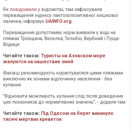
Як
повідомили
у відомстві, там зафіксували
перевищення індексу лактозопозитивної кишкової
палички, інформує
UAINFO.org
.
Перевищення допустимих норм виявили у воді на
пляжах Троєщина, Веселка, Тельбін, Вербний і Пуща-
Водиця.
Читайте також:
Туристы на Азовском море
жалуются на нашествие змей
Фахівці рекомендують користуватися цими пляжами
виключно як зонами відпочинку населення - без
купання.
"Відновити можливість купання слід після доведення
цих показників до нормативних значень", - додали там.
Читайте також:
Під Одесою на берег викинуло
тисячі мертвих креветок