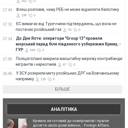
302
0
Флеш розповів, чому РЕБ не може відхиляти балістику
17:44
198
0
ЄС вимагає від Туреччини підтверджень, що вона не
17:31
постачає російський газ
93
0
До Дня Ялти: оператори "Group 13" провели
17:14
морський парад біля південного узбережжя Криму, -
ГУР
594
0
Поліція Іспанії викрила масштабну мережу контрабанди
17:00
мігрантів і наркотиків
87
0
У ЗСУ розкрили мету російських ДРГ на Вовчанському
16:45
напрямку
139
0
БІЛЬШЕ
АНАЛІТИКА
Кремль не готовий до компромісів і прагне
досягти своїх цілей війною, - Foreign Affairs