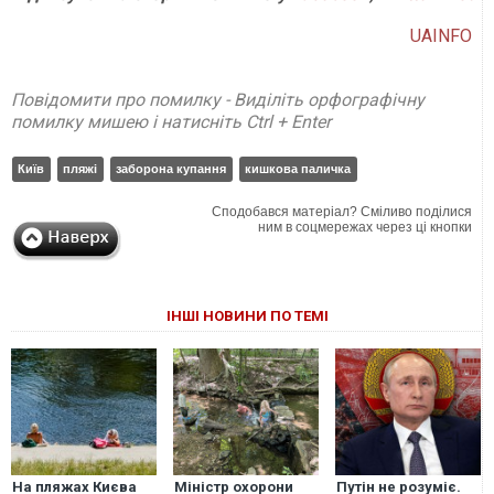
UAINFO
Повідомити про помилку - Виділіть орфографічну
помилку мишею і натисніть Ctrl + Enter
Київ
пляжі
заборона купання
кишкова паличка
Сподобався матеріал? Сміливо поділися
ним в соцмережах через ці кнопки
ІНШІ НОВИНИ ПО ТЕМІ
На пляжах Києва
Міністр охорони
Путін не розуміє.