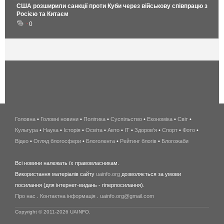
США розширили санкції проти Куби через військову співпрацю з
Росією та Китаєм
0
Головна
•
Головні новини
•
Політика
•
Суспільство
•
Економіка
беспроводной
•
Світ
•
Культура
•
Наука
•
Історія
•
Освіта
•
Авто
•
IT
•
Здоров'я
интернет
•
Спорт
•
Фото
•
Відео
•
Огляд блогосфери
•
Блоголента
•
Рейтинг блогів
киев
•
Блогожаби
и
Всі новини належать їх правовласникам.
область
Використання матеріалів сайту
uainfo.org
дозволяється за умови
wimax
посилання (для інтернет-видань - гіперпосилання).
интернет
Про нас
.
Контактна інформація
.
uainfo.org@gmail.com
в
киеве
Copyright © 2011-2026 UAINFO.
и