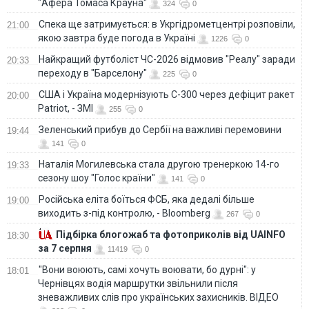
"Афера Томаса Крауна"
324
0
Спека ще затримується: в Укргідрометцентрі розповіли,
21:00
якою завтра буде погода в Україні
1226
0
Найкращий футболіст ЧС-2026 відмовив "Реалу" заради
20:33
переходу в "Барселону"
225
0
США і Україна модернізують С-300 через дефіцит ракет
20:00
Patriot, - ЗМІ
255
0
Зеленський прибув до Сербії на важливі перемовини
19:44
141
0
Наталія Могилевська стала другою тренеркою 14-го
19:33
сезону шоу "Голос країни"
141
0
Російська еліта боїться ФСБ, яка дедалі більше
19:00
виходить з-під контролю, - Bloomberg
267
0
Підбірка блогожаб та фотоприколів від UAINFO
18:30
за 7 серпня
11419
0
"Вони воюють, самі хочуть воювати, бо дурні": у
18:01
Чернівцях водія маршрутки звільнили після
зневажливих слів про українських захисників. ВІДЕО