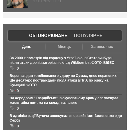
23.07.2026 11:31
ОБГОВОРЮВАНЕ
|
ПОПУЛЯРНЕ
День
Місяць
За весь час
За 2000 кілометрів від кордону з Україною: в Єкатеринбурзі
після атаки дронів загорівся склад Wildberries. ФОТО. ВІДЕО
0
Ворог завдав комбінованого удару по Сумах, двоє поранених.
Ще десятеро постраждали після атаки БПЛА по ринку на
Сумщині. ФОТО
0
На аеродромі "Гвардійське" в окупованому Криму спалахнула
масштабна пожежа на складі пального
0
В адміністрації Вучича анонсували перший візит Зеленського до
Сербії
0