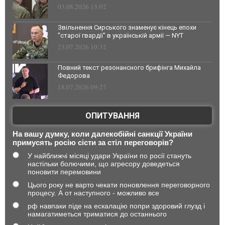
03.08.2026 13:02
Звільнення Сирського знаменує кінець епохи
"старої гвардії" в українській армії — NYT
23.07.2026 10:32
Повний текст резонансного брифінга Михайла
Федорова
18.07.2026 09:27
ОПИТУВАННЯ
На вашу думку, коли далекобійні санкції України
примусять росію сісти за стіл переговорів?
У найближчі місяці удари України по росії стануть
настільки болючими, що агресору доведеться
поновити перемовини
Цього року не варто чекати поновлення переговорного
процесу. А от наступного - можливо все
рф навпаки піде на ескалацію попри здоровий глузд і
намагатиметься триматися до останнього