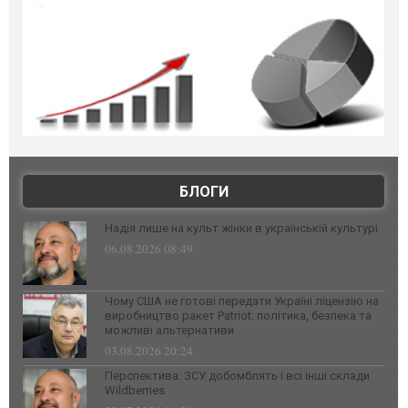
БЛОГИ
Надія лише на культ жінки в українській культурі
06.08.2026 08:49
Чому США не готові передати Україні ліцензію на
виробництво ракет Patriot: політика, безпека та
можливі альтернативи
03.08.2026 20:24
Перспектива: ЗСУ добомблять і всі інші склади
Wildberries