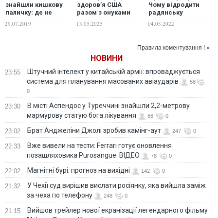
знайшли кишкову
здоров’я США
Чому відродити
паличку: де не
разом з онуками
радянську
варто купатися
скупався у водоймі
ідентичність
29.07.2019
13.05.2025
04.05.2022
з нечистотами, в
неможливо
якій заборонили
плавати ще 50 років
Правила коментування ! »
тому. ФОТО
НОВИНИ
Штучний інтелект у китайській армії: впроваджується
23:55
система для планування масованих авіаударів
58
0
В місті Аспендос у Туреччині знайшли 2,2-метрову
23:30
мармурову статую бога лікування
66
0
Брат Анджеліни Джолі зробив камінг-аут
23:02
247
0
Вже вивели на тести: Ferrari готує оновлення
22:33
позашляховика Purosangue. ВІДЕО
78
0
Магнітні бурі: прогноз на вихідні
22:02
142
0
У Чехії суд вирішив вислати росіянку, яка вийшла заміж
21:32
за чеха по телефону
248
0
Вийшов трейлер нової екранізації легендарного фільму
21:15