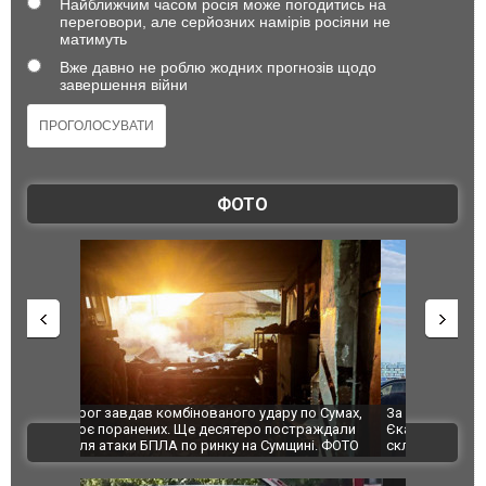
Найближчим часом росія може погодитись на
переговори, але серйозних намірів росіяни не
матимуть
Вже давно не роблю жодних прогнозів щодо
завершення війни
ФОТО
по Сумах,
За 2000 кілометрів від кордону з Україною: в
"Мої іграш
траждали
Єкатеринбурзі після атаки дронів загорівся
суперкарів
ВІДЕО
ині. ФОТО
склад Wildberries. ФОТО. ВІДЕО