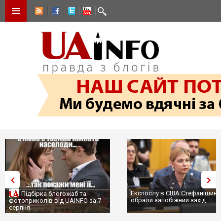
Експослу в США Стефанішині
Підбірка блогожаб та
обрали запобіжний захід
фотоприколів від UAINFO за 7
серпня