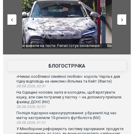
оновлення
Вийшов трейлер нової екранізації легендарного
Зеленський
фільму "Афера Томаса Крауна"
перемовин
БЛОГОСТРІЧКА
«Немає особливої сімейної любові»: король Чарльз дав
гідну відповідь на «виклик» Вільяма та Кейт (Факти)
08.08.2026, 02:31
На Одещині чоловік заліз в колодязь, щоб врятувати
кішку, але сам потрапив у пастку — на допомогу приїхали
фахівці ДСНС (NV)
08.08.2026, 02:01
Поліція підозрює наркоугруповання: у Бразилії під час
матчу застрелили 15-річного футболіста (NV)
08.08.2026, 01:31
У Міноборони реформують систему харчування: продукти
перевірятимуть до того, як вони потраплять у військові