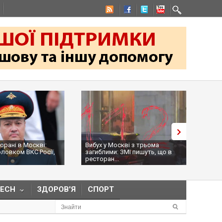
торані в Москві:
Вибух у Москві з трьома
На к
оловком ВКС Росії,
загиблими: ЗМІ пишуть, що в
Обол
ресторан...
нама
TECH
ЗДОРОВ'Я
СПОРТ