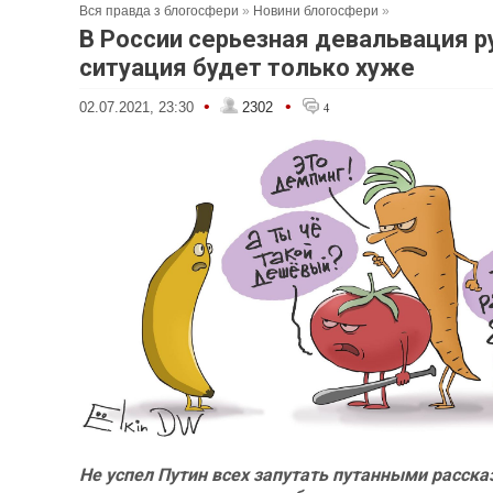
Вся правда з блогосфери
»
Новини блогосфери
»
В России серьезная девальвация р
ситуация будет только хуже
•
•
02.07.2021, 23:30
2302
4
Не успел Путин всех запутать путанными расска