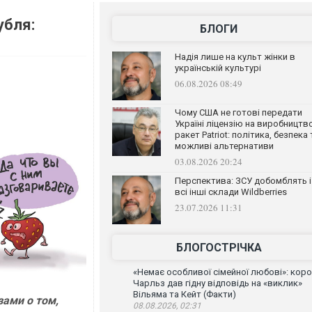
убля:
БЛОГИ
Надія лише на культ жінки в
українській культурі
06.08.2026 08:49
Чому США не готові передати
Україні ліцензію на виробництв
ракет Patriot: політика, безпека 
можливі альтернативи
03.08.2026 20:24
Перспектива: ЗСУ добомблять і
всі інші склади Wildberries
23.07.2026 11:31
БЛОГОСТРІЧКА
«Немає особливої сімейної любові»: кор
Чарльз дав гідну відповідь на «виклик»
Вільяма та Кейт (Факти)
зами о том,
08.08.2026, 02:31