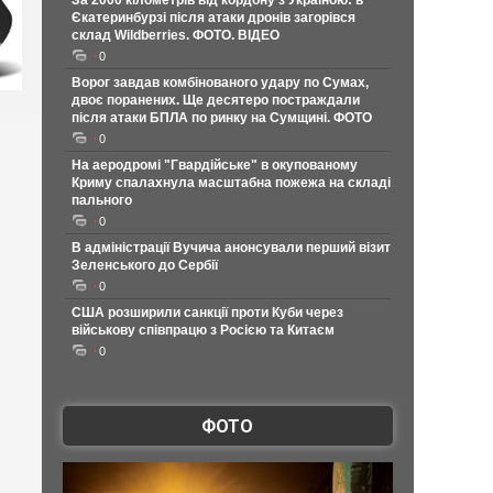
За 2000 кілометрів від кордону з Україною: в
Єкатеринбурзі після атаки дронів загорівся
склад Wildberries. ФОТО. ВІДЕО
0
Ворог завдав комбінованого удару по Сумах,
двоє поранених. Ще десятеро постраждали
після атаки БПЛА по ринку на Сумщині. ФОТО
0
На аеродромі "Гвардійське" в окупованому
Криму спалахнула масштабна пожежа на складі
пального
0
В адміністрації Вучича анонсували перший візит
Зеленського до Сербії
0
США розширили санкції проти Куби через
військову співпрацю з Росією та Китаєм
0
ФОТО