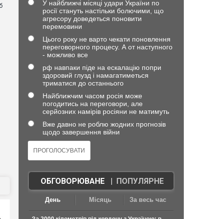
У найближчі місяці удари України по
б
росії стануть настільки болючими, що
агресору доведеться поновити
перемовини
Цього року не варто чекати поновлення
переговорного процесу. А от наступного
- можливо все
рф навпаки піде на ескалацію попри
здоровий глузд і намагатиметься
триматися до останнього
Найближчим часом росія може
погодитись на переговори, але
серйозних намірів росіяни не матимуть
Вже давно не роблю жодних прогнозів
щодо завершення війни
ОБГОВОРЮВАНЕ
|
ПОПУЛЯРНЕ
День
Місяць
За весь час