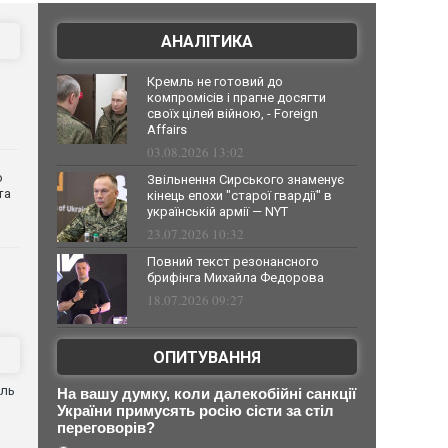
АНАЛІТИКА
Кремль не готовий до
компромісів і прагне досягти
своїх цілей війною, - Foreign
Affairs
03.08.2026 13:02
о
Звільнення Сирського знаменує
та
кінець епохи "старої гвардії" в
українській армії — NYT
23.07.2026 10:32
Повний текст резонансного
брифінга Михайла Федорова
18.07.2026 09:27
ОПИТУВАННЯ
оль
На вашу думку, коли далекобійні санкції
України примусять росію сісти за стіл
переговорів?