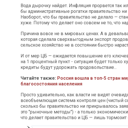
Вода дырочку найдет. Инфляция прорвется так ил
бы административные рогатки правительство ни 
Наоборот, что бы правительство не делало — ста
хуже. Потому что делает оно совсем не то, что на
Причина вовсе не в мировых ценах. А в девальв
которая сделала сверхвыгодным экспорт продов
сельское хозяйство не в состоянии быстро нараст
И от мер ЦБ — ожидается повышение его ключев
на 1 процентный пункт - ситуация будет только х
кредиты будут удорожать продовольствие...
Читайте также:
Россия вошла в топ-5 стран м
благосостояния населения
Просто удивительно, как власти не видят очевидн
всеобъемлющая система контроля цен (чистый с
сколько бы правительство ни прикрывалось заяв
это "рыночные методы") - а только экономический
что делает правительство и ЦБ — лишь тормозит 