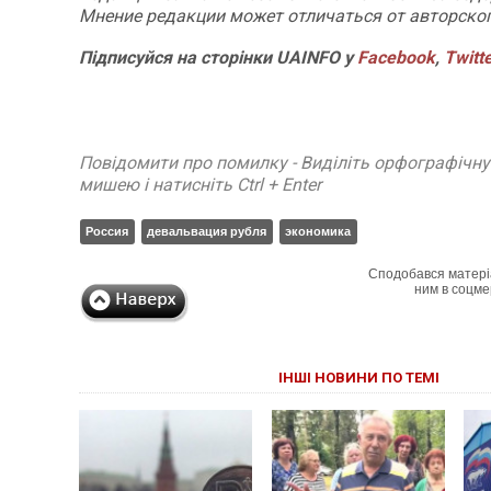
Мнение редакции может отличаться от авторског
Підписуйся на сторінки UAINFO у
Facebook
,
Twitt
Повідомити про помилку - Виділіть орфографічн
мишею і натисніть Ctrl + Enter
Россия
девальвация рубля
экономика
Сподобався матері
ним в соцме
ІНШІ НОВИНИ ПО ТЕМІ