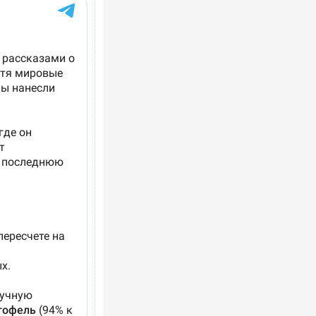
Ворог завдав комбінованого удару по
двоє поранених. Ще десятеро постра
після атаки БПЛА по ринку на Сумщині
Вже вивели на тести: Ferrari готує оно
позашляховика Purosangue. ВІДЕО