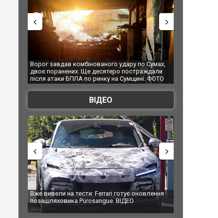
 Сумах,
За 2000 кілометрів від кордону з Україною: в
"Мої іграшки"
ждали
Єкатеринбурзі після атаки дронів загорівся
суперкарів в
. ФОТО
склад Wildberries. ФОТО. ВІДЕО
ВІДЕО
влення
Вийшов трейлер нової екранізації легендарного
Зеленський пр
фільму "Афера Томаса Крауна"
перемовини