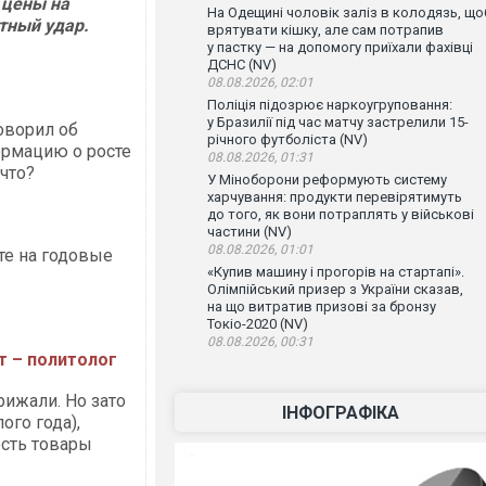
 цены на
На Одещині чоловік заліз в колодязь, що
етный удар.
врятувати кішку, але сам потрапив
у пастку — на допомогу приїхали фахівці
ДСНС (NV)
08.08.2026, 02:01
Поліція підозрює наркоугруповання:
у Бразилії під час матчу застрелили 15-
оворил об
річного футболіста (NV)
ормацию о росте
08.08.2026, 01:31
что?
У Міноборони реформують систему
харчування: продукти перевірятимуть
до того, як вони потраплять у військові
частини (NV)
08.08.2026, 01:01
те на годовые
«Купив машину і прогорів на стартапі».
Олімпійський призер з України сказав,
на що витратив призові за бронзу
Токіо-2020 (NV)
08.08.2026, 00:31
т – политолог
рижали. Но зато
ІНФОГРАФІКА
ого года),
 есть товары