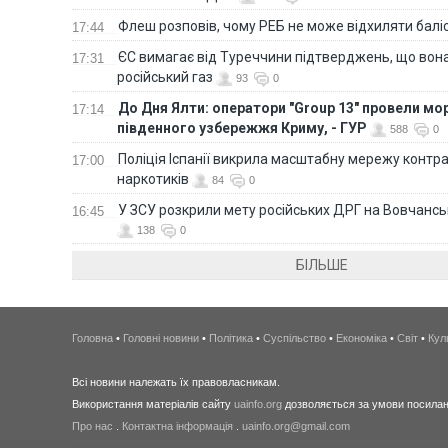
Флеш розповів, чому РЕБ не може відхиляти балі
17:44
ЄС вимагає від Туреччини підтверджень, що вона
17:31
російський газ
93
0
До Дня Ялти: оператори "Group 13" провели мо
17:14
південного узбережжя Криму, - ГУР
588
0
Поліція Іспанії викрила масштабну мережу контра
17:00
наркотиків
84
0
У ЗСУ розкрили мету російських ДРГ на Вовчанс
16:45
138
0
БІЛЬШЕ
Головна
•
Головні новини
•
Політика
•
Суспільство
•
Економіка
•
Світ
•
Кул
Всі новини належать їх правовласникам.
Використання матеріалів сайту
uainfo.org
дозволяється за умови посиланн
Про нас
.
Контактна інформація
.
uainfo.org@gmail.com