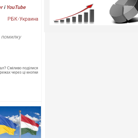
er
і
YouTube
РБК-Украина
у помилку
ал? Сміливо поділися
режах через ці кнопки