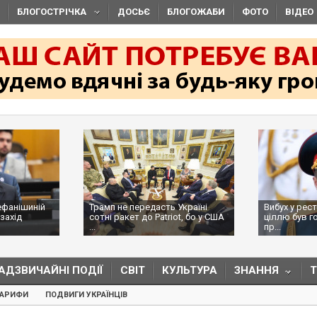
БЛОГОСТРІЧКА
ДОСЬЄ
БЛОГОЖАБИ
ФОТО
ВІДЕО
ефанішиній
Трамп не передасть Україні
Вибух у рес
захід
сотні ракет до Patriot, бо у США
ціллю був г
...
пр...
АДЗВИЧАЙНІ ПОДІЇ
СВІТ
КУЛЬТУРА
ЗНАННЯ
ТАРИФИ
ПОДВИГИ УКРАЇНЦІВ