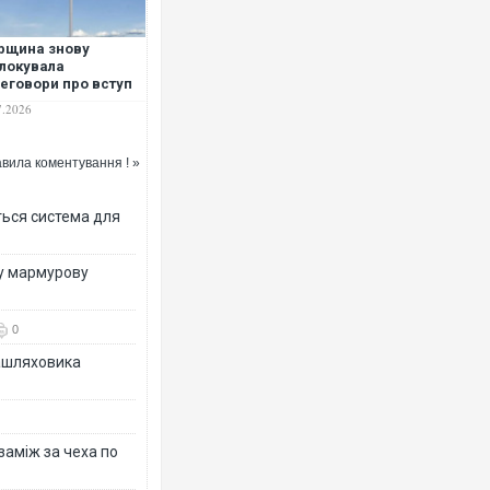
рщина знову
локувала
еговори про вступ
аїни до ЄС, – ЗМІ
7.2026
Ворог завдав комбінованого у
двоє поранених. Ще десятеро
вила коментування ! »
після атаки БПЛА по ринку на 
ться система для
ву мармурову
0
зашляховика
Вже вивели на тести: Ferrari 
 заміж за чеха по
позашляховика Purosangue. В