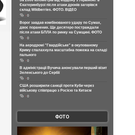
За 2000 кілометрів від кордону з Україною: в
Єкатеринбурзі після атаки дронів загорівся
склад Wildberries. ФОТО. ВІДЕО
0
Ворог завдав комбінованого удару по Сумах,
двоє поранених. Ще десятеро постраждали
після атаки БПЛА по ринку на Сумщині. ФОТО
0
На аеродромі "Гвардійське" в окупованому
Криму спалахнула масштабна пожежа на складі
пального
0
В адміністрації Вучича анонсували перший візит
Зеленського до Сербії
0
США розширили санкції проти Куби через
військову співпрацю з Росією та Китаєм
0
ФОТО