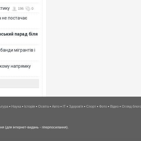
стику
196
0
 не постачає
рський парад біля
банди мігрантів і
ькому напрямку
ьтура
•
Наука
•
Історія
•
Освіта
•
Авто
•
IT
•
Здоров'я
•
Спорт
•
Фото
•
Відео
•
Огляд блог
я (для інтернет-видань - гіперпосилання).