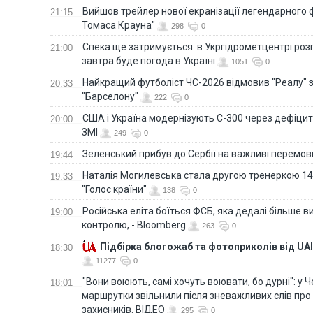
Вийшов трейлер нової екранізації легендарного
21:15
Томаса Крауна"
298
0
Спека ще затримується: в Укргідрометцентрі роз
21:00
завтра буде погода в Україні
1051
0
Найкращий футболіст ЧС-2026 відмовив "Реалу" 
20:33
"Барселону"
222
0
США і Україна модернізують С-300 через дефіцит р
20:00
ЗМІ
249
0
Зеленський прибув до Сербії на важливі перемо
19:44
Наталія Могилевська стала другою тренеркою 14
19:33
"Голос країни"
138
0
Російська еліта боїться ФСБ, яка дедалі більше в
19:00
контролю, - Bloomberg
263
0
Підбірка блогожаб та фотоприколів від UAI
18:30
11277
0
"Вони воюють, самі хочуть воювати, бо дурні": у 
18:01
маршрутки звільнили після зневажливих слів про
захисників. ВІДЕО
295
0