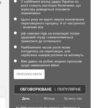
У найближчі місяці удари України по
б
росії стануть настільки болючими, що
агресору доведеться поновити
перемовини
Цього року не варто чекати поновлення
переговорного процесу. А от наступного
- можливо все
рф навпаки піде на ескалацію попри
здоровий глузд і намагатиметься
триматися до останнього
Найближчим часом росія може
погодитись на переговори, але
серйозних намірів росіяни не матимуть
Вже давно не роблю жодних прогнозів
щодо завершення війни
ОБГОВОРЮВАНЕ
|
ПОПУЛЯРНЕ
День
Місяць
За весь час