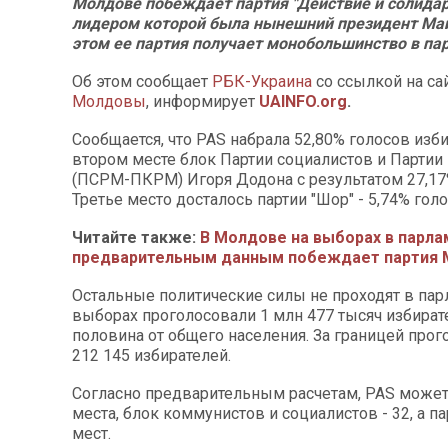
Молдове побеждает партия "Действие и солидарн
лидером которой была нынешний президент Май
этом ее партия получает монобольшинство в па
Об этом сообщает
РБК-Украина
со ссылкой на са
Молдовы
, информирует
UAINFO.org
.
Сообщается, что PAS набрала 52,80% голосов изби
втором месте блок Партии социалистов и Парти
(ПСРМ-ПКРМ) Игоря Додона с результатом 27,17
Третье место досталось партии "Шор" - 5,74% голо
Читайте также:
В Молдове на выборах в парла
предварительным данным побеждает партия 
Остальные политические силы не проходят в пар
выборах проголосовали 1 млн 477 тысяч избирате
половина от общего населения. За границей про
212 145 избирателей.
Согласно предварительным расчетам, PAS может
места, блок коммунистов и социалистов - 32, а па
мест.