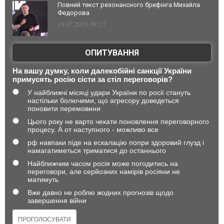
Повний текст резонансного брифінга Михайла
Федорова
18.07.2026 09:27
ОПИТУВАННЯ
На вашу думку, коли далекобійні санкції України
примусять росію сісти за стіл переговорів?
У найближчі місяці удари України по росії стануть
настільки болючими, що агресору доведеться
поновити перемовини
Цього року не варто чекати поновлення переговорного
процесу. А от наступного - можливо все
рф навпаки піде на ескалацію попри здоровий глузд і
намагатиметься триматися до останнього
Найближчим часом росія може погодитись на
переговори, але серйозних намірів росіяни не
матимуть
Вже давно не роблю жодних прогнозів щодо
завершення війни