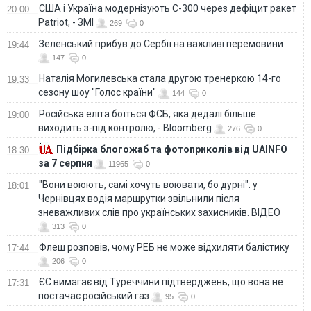
США і Україна модернізують С-300 через дефіцит ракет
20:00
Patriot, - ЗМІ
269
0
Зеленський прибув до Сербії на важливі перемовини
19:44
147
0
Наталія Могилевська стала другою тренеркою 14-го
19:33
сезону шоу "Голос країни"
144
0
Російська еліта боїться ФСБ, яка дедалі більше
19:00
виходить з-під контролю, - Bloomberg
276
0
Підбірка блогожаб та фотоприколів від UAINFO
18:30
за 7 серпня
11965
0
"Вони воюють, самі хочуть воювати, бо дурні": у
18:01
Чернівцях водія маршрутки звільнили після
зневажливих слів про українських захисників. ВІДЕО
313
0
Флеш розповів, чому РЕБ не може відхиляти балістику
17:44
206
0
ЄС вимагає від Туреччини підтверджень, що вона не
17:31
постачає російський газ
95
0