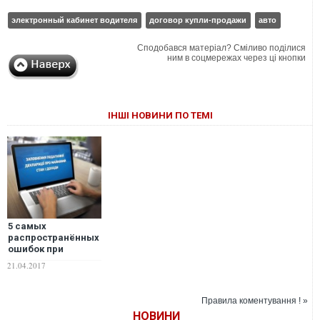
электронный кабинет водителя
договор купли-продажи
авто
Сподобався матеріал? Сміливо поділися
ним в соцмережах через ці кнопки
ІНШІ НОВИНИ ПО ТЕМІ
5 самых
распространённых
ошибок при
заполнении
21.04.2017
электронной
декларации
Правила коментування ! »
НОВИНИ