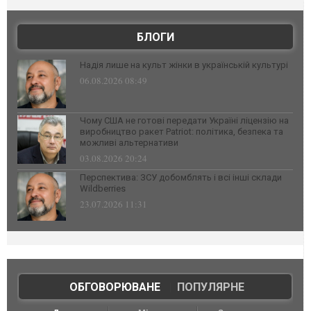
БЛОГИ
Надія лише на культ жінки в українській культурі
06.08.2026 08:49
Чому США не готові передати Україні ліцензію на
виробництво ракет Patriot: політика, безпека та
можливі альтернативи
03.08.2026 20:24
Перспектива: ЗСУ добомблять і всі інші склади
Wildberries
23.07.2026 11:31
ОБГОВОРЮВАНЕ
|
ПОПУЛЯРНЕ