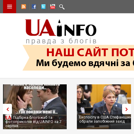
Експослу в США Стефанішині
Підбірка блогожаб та
обрали запобіжний захід
фотоприколів від UAINFO за 7
серпня