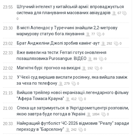
Штучний інтелект у китайській армії: впроваджується
23:55
система для планування масованих авіаударів
67
0
В місті Аспендос у Туреччині знайшли 2,2-метрову
23:30
мармурову статую бога лікування
77
0
Брат Анджеліни Джолі зробив камінг-аут
23:02
292
0
Вже вивели на тести: Ferrari готує оновлення
22:33
позашляховика Purosangue. ВІДЕО
89
0
Магнітні бурі: прогноз на вихідні
22:02
192
0
У Чехії суд вирішив вислати росіянку, яка вийшла заміж
21:32
за чеха по телефону
279
0
Вийшов трейлер нової екранізації легендарного фільму
21:15
"Афера Томаса Крауна"
412
0
Спека ще затримується: в Укргідрометцентрі розповіли,
21:00
якою завтра буде погода в Україні
1894
0
Найкращий футболіст ЧС-2026 відмовив "Реалу" заради
20:33
переходу в "Барселону"
242
0