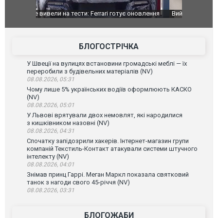
оновлення
Вийшов трейлер нової екранізації легендарного
Зеленський
фільму "Афера Томаса Крауна"
перемовин
БЛОГОСТРІЧКА
У Швеції на вулицях встановини громадські меблі — їх
переробили з будівельних матеріалів (NV)
08.08.2026, 05:31
Чому лише 5% українських водіїв оформлюють КАСКО
(NV)
08.08.2026, 05:01
У Львові врятували двох немовлят, які народилися
з кишківником назовні (NV)
08.08.2026, 04:31
Спочатку запідозрили хакерів. Інтернет-магазин групи
компаній Текстиль-Контакт атакували системи штучного
інтелекту (NV)
08.08.2026, 04:01
Знімав принц Гаррі. Меган Маркл показала святковий
танок з нагоди свого 45-річчя (NV)
08.08.2026, 03:31
БЛОГОЖАБИ