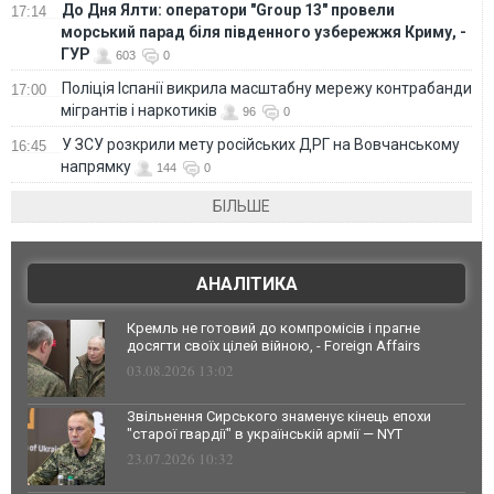
До Дня Ялти: оператори "Group 13" провели
17:14
морський парад біля південного узбережжя Криму, -
ГУР
603
0
Поліція Іспанії викрила масштабну мережу контрабанди
17:00
мігрантів і наркотиків
96
0
У ЗСУ розкрили мету російських ДРГ на Вовчанському
16:45
напрямку
144
0
БІЛЬШЕ
АНАЛІТИКА
Кремль не готовий до компромісів і прагне
досягти своїх цілей війною, - Foreign Affairs
03.08.2026 13:02
Звільнення Сирського знаменує кінець епохи
"старої гвардії" в українській армії — NYT
23.07.2026 10:32