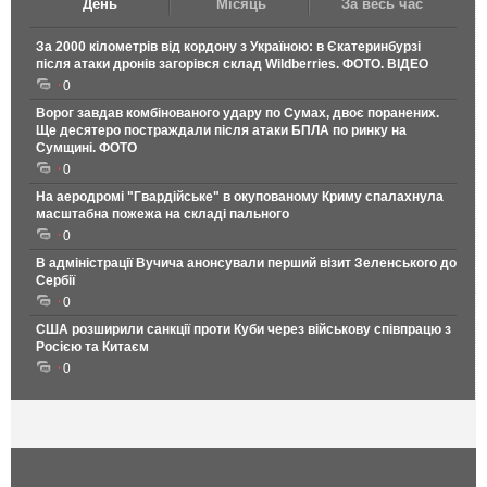
День
Місяць
За весь час
За 2000 кілометрів від кордону з Україною: в Єкатеринбурзі
після атаки дронів загорівся склад Wildberries. ФОТО. ВІДЕО
0
Ворог завдав комбінованого удару по Сумах, двоє поранених.
Ще десятеро постраждали після атаки БПЛА по ринку на
Сумщині. ФОТО
0
На аеродромі "Гвардійське" в окупованому Криму спалахнула
масштабна пожежа на складі пального
0
В адміністрації Вучича анонсували перший візит Зеленського до
Сербії
0
США розширили санкції проти Куби через військову співпрацю з
Росією та Китаєм
0