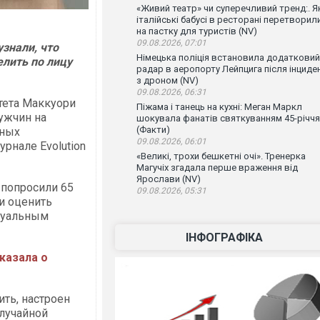
«Живий театр» чи суперечливий тренд:. Я
італійські бабусі в ресторані перетворил
на пастку для туристів (NV)
09.08.2026, 07:01
знали, что
Німецька поліція встановила додатковий
лить по лицу
радар в аеропорту Лейпцига після інциде
з дроном (NV)
09.08.2026, 06:31
тета Маккуори
Піжама і танець на кухні: Меган Маркл
ужчин на
шокувала фанатів святкуванням 45-річчя
(Факти)
йных
09.08.2026, 06:01
урнале Evolution
«Великі, трохи бешкетні очі». Тренерка
Магучіх згадала перше враження від
Ярослави (NV)
 попросили 65
09.08.2026, 05:31
и оценить
суальным
ІНФОГРАФІКА
казала о
ть, настроен
случайной