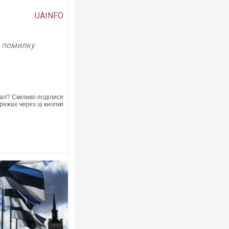
UAINFO
у помилку
Ворог завдав комбінованого удару п
двоє поранених. Ще десятеро пост
після атаки БПЛА по ринку на Сумщин
ал? Сміливо поділися
режах через ці кнопки
Одесу накрила потужна злива з град
ураганним вітром