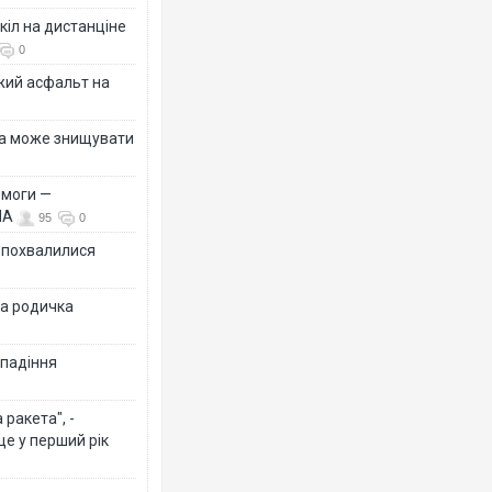
кіл на дистанціне
0
жий асфальт на
їна може знищувати
емоги —
ША
95
0
Ф похвалилися
на родичка
 падіння
ракета", -
ще у перший рік