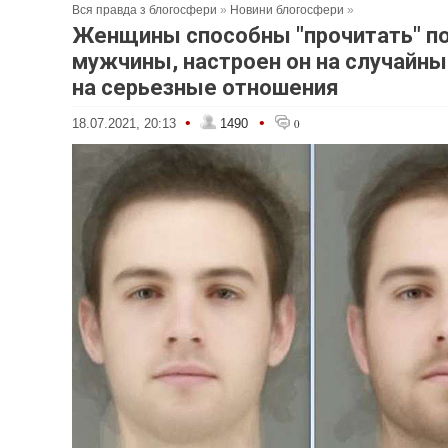
Вся правда з блогосфери
»
Новини блогосфери
»
Женщины способны "прочитать" по
мужчины, настроен он на случайны
на серьезные отношения
•
•
18.07.2021, 20:13
1490
0