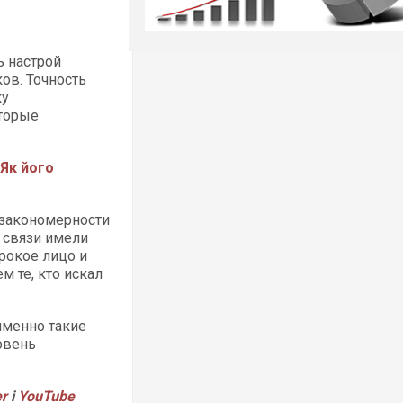
ь настрой
ов. Точность
ку
оторые
 Як його
закономерности
 связи имели
рокое лицо и
м те, кто искал
именно такие
овень
er
і
YouTube