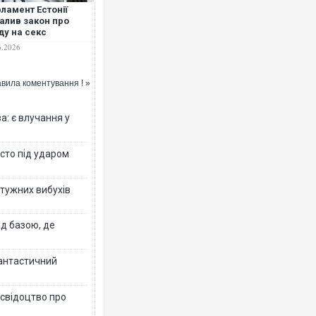
ламент Естонії
алив закон про
ду на секс
6.2026
вила коментування ! »
: є влучання у
істо під ударом
отужних вибухів
ад базою, де
фантастичний
 свідоцтво про