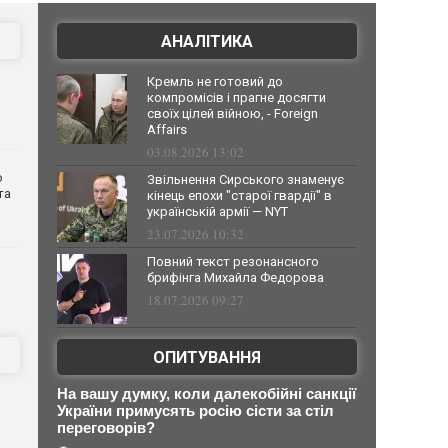
АНАЛІТИКА
Кремль не готовий до
компромісів і прагне досягти
своїх цілей війною, - Foreign
Affairs
03.08.2026 13:02
о
Звільнення Сирського знаменує
та
кінець епохи "старої гвардії" в
українській армії — NYT
23.07.2026 10:32
Повний текст резонансного
брифінга Михайла Федорова
18.07.2026 09:27
ОПИТУВАННЯ
На вашу думку, коли далекобійні санкції
України примусять росію сісти за стіл
переговорів?