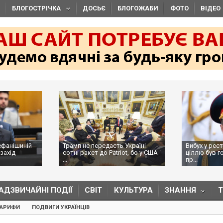
БЛОГОСТРІЧКА
ДОСЬЄ
БЛОГОЖАБИ
ФОТО
ВІДЕО
ефанішиній
Трамп не передасть Україні
Вибух у рес
захід
сотні ракет до Patriot, бо у США
ціллю був г
...
пр...
АДЗВИЧАЙНІ ПОДІЇ
СВІТ
КУЛЬТУРА
ЗНАННЯ
ТАРИФИ
ПОДВИГИ УКРАЇНЦІВ