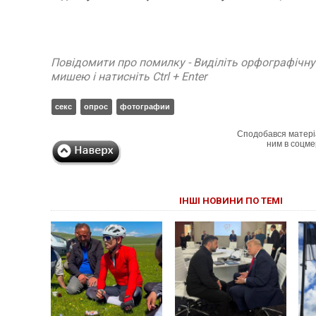
Повідомити про помилку - Виділіть орфографічн
мишею і натисніть Ctrl + Enter
секс
опрос
фотографии
Сподобався матері
ним в соцме
ІНШІ НОВИНИ ПО ТЕМІ