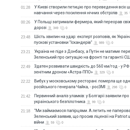
У Києві створили петицію про переведення всіх ш
01:28
навчання через посилення нічних обстрілів
35
У Польщі затримали фермера, який переорав сві
00:26
дорозі
349
0
Шість хвилин на удар: експерт розповів, як Укра
23:48
пускові установки "Іскандерів"
989
0
Україна не піде з Донбасу, а Путін не матиме пер
23:21
Зеленський про ситуацію на фронті та гарантії С
Здатен розвивати швидкість до 560 км/год - у Р
22:49
зенітним дроном «Астра-ППО»
329
0
Вибух у московському ресторані: померла ще од
22:22
російського генерала Чайка, - росЗМІ
298
0
Первинний аналіз уламків: у Болгарії заявили про
21:42
українського безпілотника
99
0
"Ми займаємося папірцями. А летить не паперова 
21:18
Зеленський заявив, що просив ліцензії на Patriot 
війни
59
0