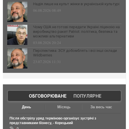
Надія лише на культ жінки в українській культурі
06.08.2026 08:49
Чому США не готові передати Україні ліцензію на
виробництво ракет Patriot: політика, безпека та
можливі альтернативи
03.08.2026 20:24
Перспектива: ЗСУ добомблять і всі інші склади
Wildberries
23.07.2026 11:31
ОБГОВОРЮВАНЕ
|
ПОПУЛЯРНЕ
День
Місяць
За весь час
Після обстрілу уряд терміново організує зустрічі з
представниками бізнесу, - Корецький
0