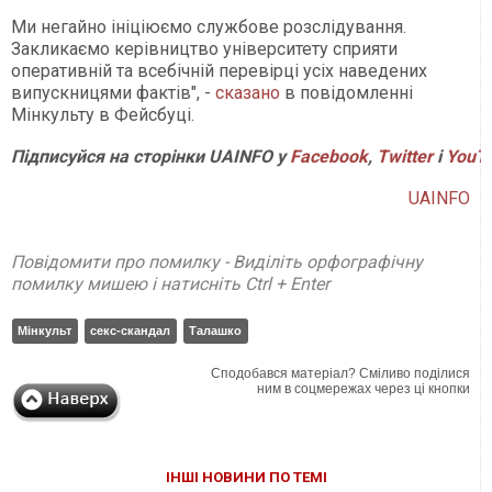
Ми негайно ініціюємо службове розслідування.
Закликаємо керівництво університету сприяти
оперативній та всебічній перевірці усіх наведених
випускницями фактів", -
сказано
в повідомленні
Мінкульту в Фейсбуці.
Підписуйся на сторінки UAINFO у
Facebook
,
Twitter
і
YouT
UAINFO
Повідомити про помилку - Виділіть орфографічну
помилку мишею і натисніть Ctrl + Enter
Мінкульт
секс-скандал
Талашко
Сподобався матеріал? Сміливо поділися
ним в соцмережах через ці кнопки
ІНШІ НОВИНИ ПО ТЕМІ