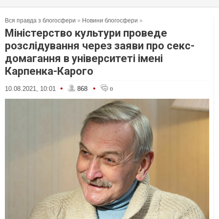
Вся правда з блогосфери
»
Новини блогосфери
»
Міністерство культури проведе
розслідування через заяви про секс-
домагання в університеті імені
Карпенка-Карого
•
•
10.08.2021, 10:01
868
0