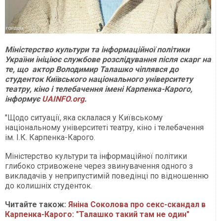
Міністерство культури та інформаційної політики
України ініціює службове розслідування після скарг на
те, що актор Володимир Талашко чіплявся до
студенток Київського національного університету
театру, кіно і телебачення імені Карпенка-Карого,
інформує
UAINFO.org
.
"Щодо ситуації, яка склалася у Київському
національному університеті театру, кіно і телебачення
ім. І.К. Карпенка-Карого.
Міністерство культури та інформаційної політики
глибоко стривожене через звинувачення одного з
викладачів у неприпустимій поведінці по відношенню
до колишніх студенток.
Читайте також:
Яніна Соколова про секс-скандал в
Карпенка-Карого: "Талашко такий там не один"