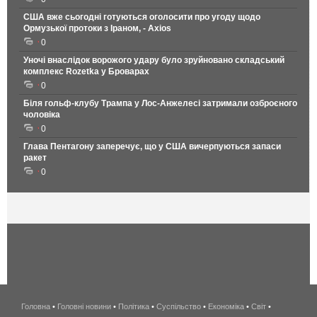
США вже сьогодні готуються оголосити про угоду щодо
Ормузької протоки з Іраном, - Axios
0
Уночі внаслідок ворожого удару було зруйновано складський
комплекс Rozetka у Броварах
0
Біля гольф-клубу Трампа у Лос-Анжелесі затримали озброєного
чоловіка
0
Глава Пентагону заперечує, що у США вичерпуються запаси
ракет
0
Головна
•
Головні новини
•
Політика
•
Суспільство
•
Економіка
беспроводной
•
Світ
•