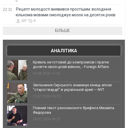
0
Рецепт молодості виявився простішим: володіння
22:31
кількома мовами омолоджує мозок на десяток років
227
0
БІЛЬШЕ
АНАЛІТИКА
Кремль не готовий до компромісів і прагне
досягти своїх цілей війною, - Foreign Affairs
03.08.2026 13:02
Звільнення Сирського знаменує кінець епохи
"старої гвардії" в українській армії — NYT
23.07.2026 10:32
Повний текст резонансного брифінга Михайла
Федорова
18.07.2026 09:27