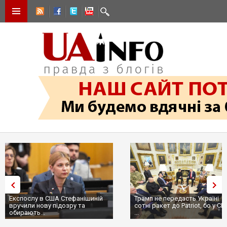
Експослу в США Стефанішиній
Трамп не передасть Україні
вручили нову підозру та
сотні ракет до Patriot, бо у С
обирають...
...