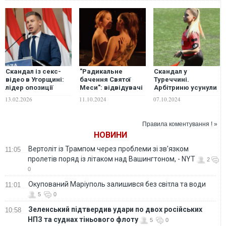
Скандал із секс-
"Радикальне
Скандал у
відео в Угорщині:
бачення Святої
Туреччині.
лідер опозиції
Меси": відвідувачі
Арбітриню усунули
розкрив деталі
опери блювали та
через її секс-відео
13.02.2026
11.10.2024
07.10.2024
провокації
непритомніли під
з інспектором ФІФА
час вистави зі
справжнім сексом
Правила коментування ! »
на сцені
НОВИНИ
Вертоліт із Трампом через проблеми зі зв'язком
11:05
пролетів поряд із літаком над Вашингтоном, - NYT
2
0
Окупований Маріуполь залишився без світла та води
11:01
5
0
Зеленський підтвердив удари по двох російських
10:58
НПЗ та суднах тіньового флоту
5
0