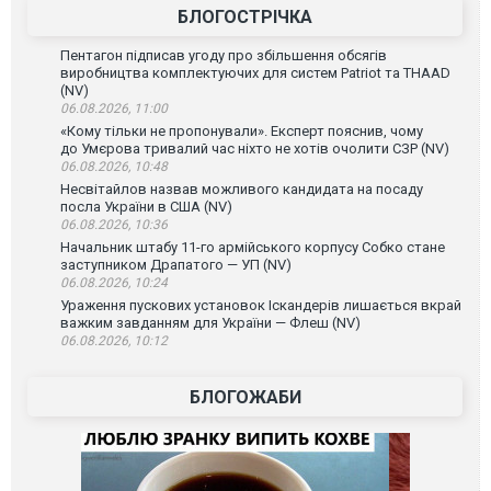
БЛОГОСТРІЧКА
Пентагон підписав угоду про збільшення обсягів
виробництва комплектуючих для систем Patriot та THAAD
(NV)
06.08.2026, 11:00
«Кому тільки не пропонували». Експерт пояснив, чому
до Умєрова тривалий час ніхто не хотів очолити СЗР (NV)
06.08.2026, 10:48
Несвітайлов назвав можливого кандидата на посаду
посла України в США (NV)
06.08.2026, 10:36
Начальник штабу 11-го армійського корпусу Собко стане
заступником Драпатого — УП (NV)
06.08.2026, 10:24
Ураження пускових установок Іскандерів лишається вкрай
важким завданням для України — Флеш (NV)
06.08.2026, 10:12
БЛОГОЖАБИ