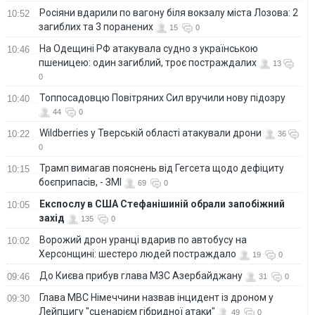
Росіяни вдарили по вагону біля вокзалу міста Лозова: 2
10:52
загиблих та 3 поранених
15
0
На Одещині РФ атакувала судно з українською
10:46
пшеницею: один загиблий, троє постраждалих
13
0
Топпосадовцю Повітряних Сил вручили нову підозру
10:40
44
0
Wildberries у Тверській області атакували дрони
10:22
36
0
Трамп вимагав пояснень від Гегсета щодо дефіциту
10:15
боєприпасів, - ЗМІ
69
0
Експослу в США Стефанішиній обрали запобіжний
10:05
захід
135
0
Ворожий дрон уранці вдарив по автобусу на
10:02
Херсонщині: шестеро людей постраждало
19
0
До Києва прибув глава МЗС Азербайджану
09:46
31
0
Глава МВС Німеччини назвав інцидент із дроном у
09:30
Лейпцигу "сценарієм гібридної атаки"
49
0