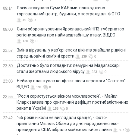
Росія атакувала Суми КАБами: пошкоджено
09:14
торговельний центр, будинки, є постраждалі. ФОТО
49
0
Сили оборони уразили Ярославський НПЗ: губернатор
09:00
регіону заявив про наймасштабнішу атаку. ВІДЕО
130
0
Зміна вірувань: у кар'єрі епохи вікінгів знайшли рідкісні
23:57
середньовічні кам’яні хрести
139
0
Достатньо було погладити: лемури на Мадагаскарі
23:30
стали жертвами людського вірусу
223
0
Неймар влаштував конфлікт після перемоги "Сантоса".
23:03
ВІДЕО
191
0
"Росія користується вікном можливостей", - Майкл
22:55
Кларк заявив про критичний дефіцит протибалістичних
ракет в Україні
158
0
"65 років ніколи не виглядали краще", - фото-
22:42
привітання Мішель Обами до дня народження екс-
президента США зібрало майже мільйон лайків
397