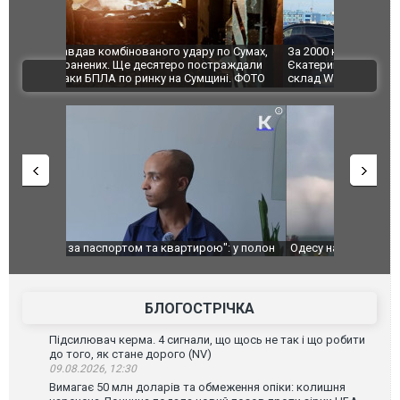
по Сумах,
За 2000 кілометрів від кордону з Україною: в
"Мої іграш
траждали
Єкатеринбурзі після атаки дронів загорівся
суперкарів
ВІДЕО
ині. ФОТО
склад Wildberries. ФОТО. ВІДЕО
": у полон
Одесу накрила потужна злива з градом та
Вже вивели 
в тезка
ураганним вітром
позашляхов
лаха
БЛОГОСТРІЧКА
Підсилювач керма. 4 сигнали, що щось не так і що робити
до того, як стане дорого (NV)
09.08.2026, 12:30
Вимагає 50 млн доларів та обмеження опіки: колишня