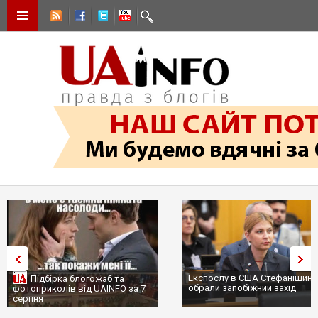
Експослу в США Стефанішині
Підбірка блогожаб та
обрали запобіжний захід
фотоприколів від UAINFO за 7
серпня