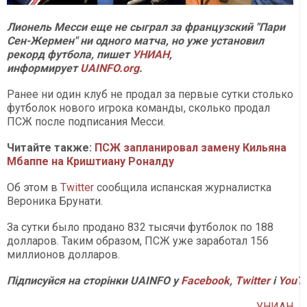
Лионель Месси еще не сыграл за французский "Пари
Сен-Жермен" ни одного матча, но уже установил
рекорд футбола, пишет
УНИАН
,
информирует
UAINFO.org
.
Ранее ни один клуб не продал за первые сутки столько
футболок нового игрока команды, сколько продал
ПСЖ после подписания Месси.
Читайте также:
ПСЖ запланировал замену Кильяна
Мбаппе на Криштиану Роналду
Об этом в
Twitter
сообщила испанская журналистка
Вероника Брунати.
За сутки было продано 832 тысячи футболок по 188
долларов. Таким образом, ПСЖ уже заработал 156
миллионов долларов.
Підписуйся на сторінки UAINFO у
Facebook
,
Twitter
і
YouT
УНИАН