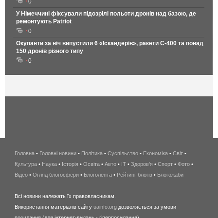
0
У Німеччині фіксували підозрілі польоти дронів над базою, де
ремонтують Patriot
0
Окупанти за ніч випустили 6 «Іскандерів», ракети С-400 та понад
150 дронів різного типу
0
Головна
•
Головні новини
•
Політика
•
Суспільство
•
Економіка
беспроводной
•
Світ
•
Культура
•
Наука
•
Історія
•
Освіта
•
Авто
•
IT
•
Здоров'я
интернет
•
Спорт
•
Фото
•
Відео
•
Огляд блогосфери
•
Блоголента
•
Рейтинг блогів
киев
•
Блогожаби
и
Всі новини належать їх правовласникам.
область
Використання матеріалів сайту
uainfo.org
дозволяється за умови
wimax
посилання (для інтернет-видань - гіперпосилання).
интернет