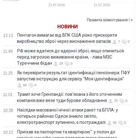
символічної збірної
неможливе може
23.07.2026
21.07.2026
чемпіонату світу
стати реальністю
2026 року
Правила коментування ! »
НОВИНИ
Пентагон вимагає від ВПК США різко прискорити
12:13
виробництво зброї через виснаження запасів
7
0
РФ може вдатися до ядерної зброї, якщо опиниться
11:49
перед загрозою виживання країни, - лава МЗС
Туреччини Фідан
29
0
Як перевірити результат ідентифікації пенсіонера: ПФУ
11:25
запустив інструкцію для сервісу "Моя ідентифікація"
60
0
Трамп хоче Гренландії: пов'язана з його оточенням
11:01
компанія вже везе туди бурове обладнання
70
0
Наслідки масованої нічної атаки ракет та БПЛА: у
10:38
чотирьох районах Одеси зникло світло,
електротранспорт зупинено, є постраждалі
45
0
Приїхав за паспортом та квартирою": у полон до
10:13
українських військових потрапив тезка зіркового