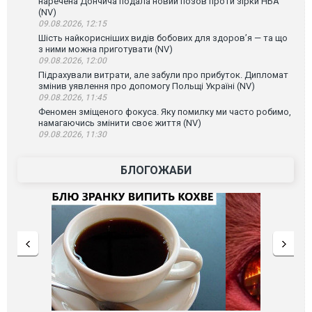
наречена Дончича подала новий позов проти зірки НБА
(NV)
09.08.2026, 12:15
Шість найкорисніших видів бобових для здоров’я — та що
з ними можна приготувати (NV)
09.08.2026, 12:00
Підрахували витрати, але забули про прибуток. Дипломат
змінив уявлення про допомогу Польщі Україні (NV)
09.08.2026, 11:45
Феномен зміщеного фокуса. Яку помилку ми часто робимо,
намагаючись змінити своє життя (NV)
09.08.2026, 11:30
БЛОГОЖАБИ