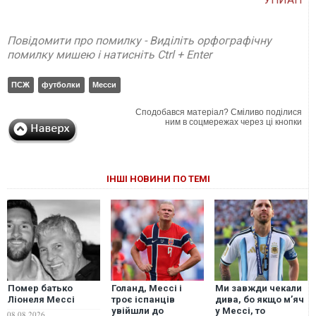
Повідомити про помилку - Виділіть орфографічну
помилку мишею і натисніть Ctrl + Enter
ПСЖ
футболки
Месси
Сподобався матеріал? Сміливо поділися
ним в соцмережах через ці кнопки
ІНШІ НОВИНИ ПО ТЕМІ
Помер батько
Голанд, Мессі і
Ми завжди чекали
Ліонеля Мессі
троє іспанців
дива, бо якщо мʼяч
увійшли до
у Мессі, то
08.08.2026