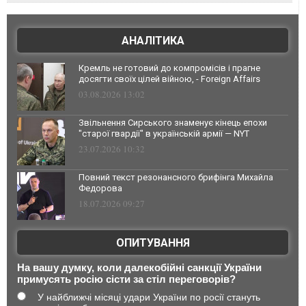
АНАЛІТИКА
Кремль не готовий до компромісів і прагне
досягти своїх цілей війною, - Foreign Affairs
03.08.2026 13:02
Звільнення Сирського знаменує кінець епохи
"старої гвардії" в українській армії — NYT
23.07.2026 10:32
Повний текст резонансного брифінга Михайла
Федорова
18.07.2026 09:27
ОПИТУВАННЯ
На вашу думку, коли далекобійні санкції України
примусять росію сісти за стіл переговорів?
У найближчі місяці удари України по росії стануть