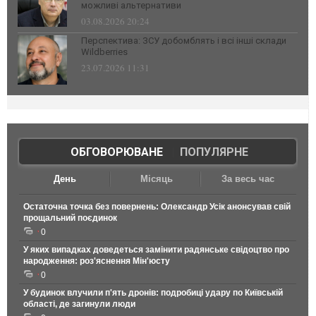
можливі альтернативи
03.08.2026 20:24
Перспектива: ЗСУ добомблять і всі інші склади
Wildberries
23.07.2026 11:31
ОБГОВОРЮВАНЕ
|
ПОПУЛЯРНЕ
День
Місяць
За весь час
Остаточна точка без повернень: Олександр Усік анонсував свій
прощальний поєдинок
0
У яких випадках доведеться замінити радянське свідоцтво про
народження: роз'яснення Мін'юсту
0
У будинок влучили п'ять дронів: подробиці удару по Київській
області, де загинули люди