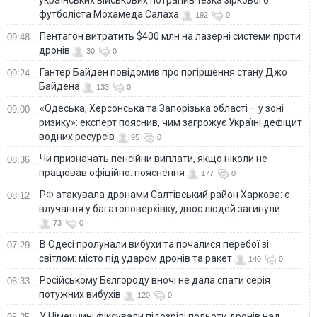
футболіста Мохамеда Салаха
192
0
Пентагон витратить $400 млн на лазерні системи проти
09:48
дронів
30
0
Гантер Байден повідомив про погіршення стану Джо
09:24
Байдена
133
0
«Одеська, Херсонська та Запорізька області – у зоні
09:00
ризику»: експерт пояснив, чим загрожує Україні дефіцит
водних ресурсів
95
0
Чи призначать пенсійни виплати, якщо ніколи не
08:36
працював офіційно: пояснення
177
0
РФ атакувала дронами Салтівський район Харкова: є
08:12
влучання у багатоповерхівку, двоє людей загинули
73
0
В Одесі пролунали вибухи та почалися перебої зі
07:29
світлом: місто під ударом дронів та ракет
140
0
Російському Бєлгороду вночі не дала спати серія
06:33
потужних вибухів
120
0
У Німеччині фіксували підозрілі польоти дронів над