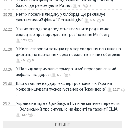
05:25
базою, де ремонтують Patriot
67
0
Netflix поселив людину у білборді, що рекламує
03:28
фантастичний фільм "Останній дім"
165
0
У яких випадках доведеться замінити радянське
02:22
свідоцтво про народження: роз'яснення Мін'юсту
326
0
У Києві створили петицію про переведення всіх шкіл на
01:28
дистанціне навчання через посилення нічних обстрілів
65
0
У Польщі затримали фермера, який переорав свіжий
00:26
асфальт на дорозі
556
0
Шість хвилин на удар: експерт розповів, як Україна
23:48
може знищувати пускові установки "Іскандерів"
1327
0
Україна не піде з Донбасу, а Путін не матиме перемоги
23:21
— Зеленський про ситуацію на фронті та гарантії США
132
0
БІЛЬШЕ