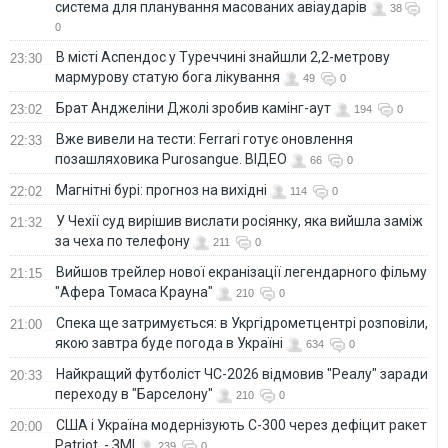
система для планування масованих авіаударів
38
0
В місті Аспендос у Туреччині знайшли 2,2-метрову
23:30
мармурову статую бога лікування
49
0
Брат Анджеліни Джолі зробив камінг-аут
23:02
194
0
Вже вивели на тести: Ferrari готує оновлення
22:33
позашляховика Purosangue. ВІДЕО
66
0
Магнітні бурі: прогноз на вихідні
22:02
114
0
У Чехії суд вирішив вислати росіянку, яка вийшла заміж
21:32
за чеха по телефону
211
0
Вийшов трейлер нової екранізації легендарного фільму
21:15
"Афера Томаса Крауна"
210
0
Спека ще затримується: в Укргідрометцентрі розповіли,
21:00
якою завтра буде погода в Україні
634
0
Найкращий футболіст ЧС-2026 відмовив "Реалу" заради
20:33
переходу в "Барселону"
210
0
США і Україна модернізують С-300 через дефіцит ракет
20:00
Patriot, - ЗМІ
239
0