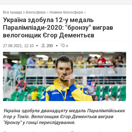
Вся правда з блогосфери
»
Новини блогосфери
»
Україна здобула 12-у медаль
Паралімпіади-2020: "бронзу" виграв
велогонщик Єгор Дементьєв
•
•
27.08.2021, 12:10
200
0
Україна здобула дванадцяту медаль Паралімпійських
Ігор у Токіо. Велогонщик Єгор Дементьєв виграв
"бронзу" у гонці переслідування.