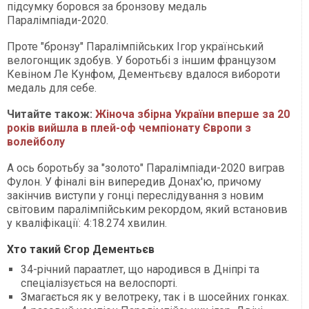
підсумку боровся за бронзову медаль
Паралімпіади-2020.
Проте "бронзу" Паралімпійських Ігор український
велогонщик здобув. У боротьбі з іншим французом
Кевіном Ле Кунфом, Дементьєву вдалося вибороти
медаль для себе.
Читайте також:
Жіноча збірна України вперше за 20
років вийшла в плей-оф чемпіонату Європи з
волейболу
А ось боротьбу за "золото" Паралімпіади-2020 виграв
Фулон. У фіналі він випередив Донах'ю, причому
закінчив виступи у гонці переслідування з новим
світовим паралімпійським рекордом, який встановив
у кваліфікації: 4:18.274 хвилин.
Хто такий Єгор Дементьєв
34-річний параатлет, що народився в Дніпрі та
спеціалізується на велоспорті.
Змагається як у велотреку, так і в шосейних гонках.