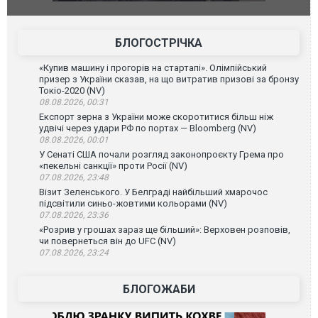
фільму "Афера Томаса Крауна"
перемовин
БЛОГОСТРІЧКА
«Купив машину і прогорів на стартапі». Олімпійський
призер з України сказав, на що витратив призові за бронзу
Токіо-2020 (NV)
08.08.2026, 00:31
Експорт зерна з України може скоротитися більш ніж
удвічі через удари РФ по портах — Bloomberg (NV)
08.08.2026, 00:01
У Сенаті США почали розгляд законопроєкту Грема про
«пекельні санкції» проти Росії (NV)
07.08.2026, 23:48
Візит Зеленського. У Белграді найбільший хмарочос
підсвітили синьо-жовтими кольорами (NV)
07.08.2026, 23:36
«Розрив у грошах зараз ще більший»: Верховен розповів,
чи повернеться він до UFC (NV)
07.08.2026, 23:24
БЛОГОЖАБИ