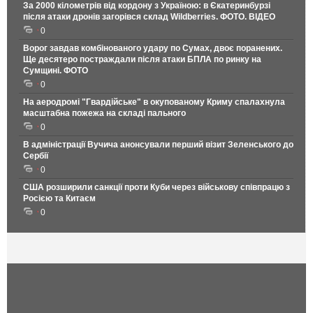
За 2000 кілометрів від кордону з Україною: в Єкатеринбурзі
після атаки дронів загорівся склад Wildberries. ФОТО. ВІДЕО
0
Ворог завдав комбінованого удару по Сумах, двоє поранених.
Ще десятеро постраждали після атаки БПЛА по ринку на
Сумщині. ФОТО
0
На аеродромі "Гвардійське" в окупованому Криму спалахнула
масштабна пожежа на складі пального
0
В адміністрації Вучича анонсували перший візит Зеленського до
Сербії
0
США розширили санкції проти Куби через військову співпрацю з
Росією та Китаєм
0