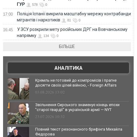
ГУР
578
0
Поліція Іспанії викрила масштабну мережу контрабанди
17:00
мігрантів і наркотиків
81
0
У ЗСУ розкрили мету російських ДРГ на Вовчанському
16:45
напрямку
134
0
БІЛЬШЕ
АНАЛІТИКА
Кремль не готовий до компромісів і прагне
досягти своїх цілей війною, - Foreign Affairs
03.08.2026 13:02
Звільнення Сирського знаменує кінець епохи
"старої гвардії" в українській армії — NYT
23.07.2026 10:32
Повний текст резонансного брифінга Михайла
Федорова