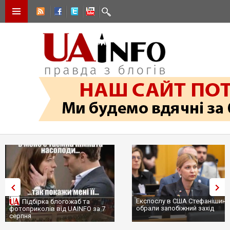
Експослу в США Стефанішині
Підбірка блогожаб та
обрали запобіжний захід
фотоприколів від UAINFO за 7
серпня