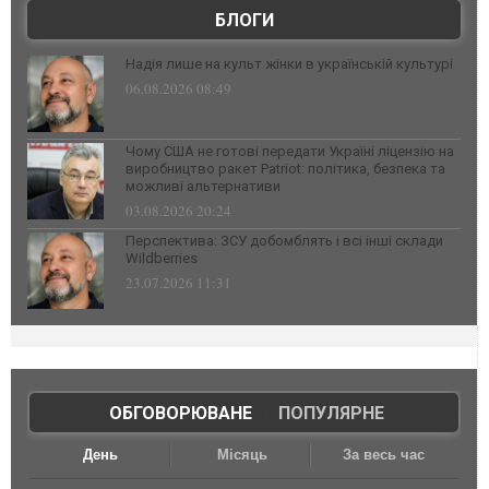
БЛОГИ
Надія лише на культ жінки в українській культурі
06.08.2026 08:49
Чому США не готові передати Україні ліцензію на
виробництво ракет Patriot: політика, безпека та
можливі альтернативи
03.08.2026 20:24
Перспектива: ЗСУ добомблять і всі інші склади
Wildberries
23.07.2026 11:31
ОБГОВОРЮВАНЕ
|
ПОПУЛЯРНЕ
День
Місяць
За весь час