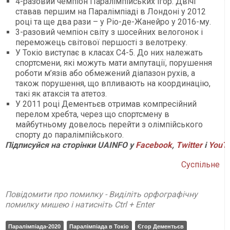
4-разовий чемпіон Паралімпійських ігор. Двічі
ставав першим на Паралімпіаді в Лондоні у 2012
році та ще два рази – у Ріо-де-Жанейро у 2016-му.
3-разовий чемпіон світу з шосейних велогонок і
переможець світової першості з велотреку.
У Токіо виступає в класах С4-5. До них належать
спортсмени, які можуть мати ампутації, порушення
роботи м’язів або обмежений діапазон рухів, а
також порушення, що впливають на координацію,
такі як атаксія та атетоз.
У 2011 році Дементьєв отримав компресійний
перелом хребта, через що спортсмену в
майбутньому довелось перейти з олімпійського
спорту до паралімпійського.
Підписуйся на сторінки UAINFO у
Facebook
,
Twitter
і
YouT
Суспільне
Повідомити про помилку - Виділіть орфографічну
помилку мишею і натисніть Ctrl + Enter
Паралімпіада-2020
Паралімпіада в Токіо
Єгор Дементьєв