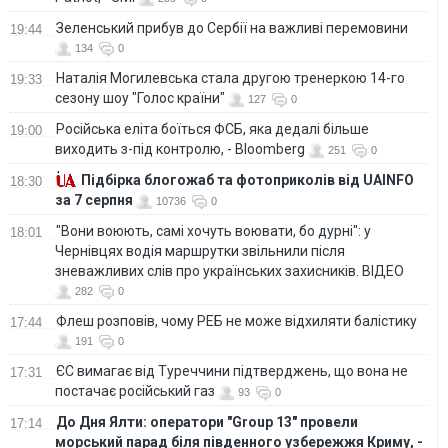
Зеленський прибув до Сербії на важливі перемовини
19:44
134
0
Наталія Могилевська стала другою тренеркою 14-го
19:33
сезону шоу "Голос країни"
127
0
Російська еліта боїться ФСБ, яка дедалі більше
19:00
виходить з-під контролю, - Bloomberg
251
0
Підбірка блогожаб та фотоприколів від UAINFO
18:30
за 7 серпня
10736
0
"Вони воюють, самі хочуть воювати, бо дурні": у
18:01
Чернівцях водія маршрутки звільнили після
зневажливих слів про українських захисників. ВІДЕО
282
0
Флеш розповів, чому РЕБ не може відхиляти балістику
17:44
191
0
ЄС вимагає від Туреччини підтверджень, що вона не
17:31
постачає російський газ
93
0
До Дня Ялти: оператори "Group 13" провели
17:14
морський парад біля південного узбережжя Криму, -