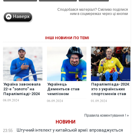
Сподобався матеріал? Сміливо поділися
ним в соцмережах через ці кнопки
ІНШІ НОВИНИ ПО ТЕМІ
Україна завоювала
Українець
Паралімпіада-2024:
22-е "золото" на
Дементьєв став
хто з українських
Паралімпіаді-2024
чемпіоном
спортсменів став
Паралімпіади-2024:
володарем
08.09.2024
06.09.2024
01.09.2024
у нього вже
медалей
четверте "золото"
Правила коментування ! »
НОВИНИ
Штучний інтелект у китайській армії: впроваджується
23:55