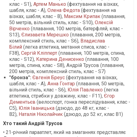
клас - S1),
Артем Манько
(фехтування на візках,
шабля, клас - А),
Олена Федота
(фехтування на
візках, шабля, клас - B),
Максим Крипак
(плавання,
50 метрів, вільний стиль, клас - S10),
Олексій
Вірченко
(плавання, 100 метрів, батерфляй, клас -
S13),
Єлизавета Мерешко
(плавання, 200 метрів,
комплексний стиль, клас - S6),
Владислав
Білий
(легка атлетика, метання списа, клас -
F38),
Сергій Кліпперт
(плавання, 100 метрів, спина,
клас - S12),
Катерина Денисенко
(плавання, 100
метрів, спина, клас - S8), Андрій Трусов (плавання,
200 метрів, комплексний стиль, клас - S7)
"бронза":
Євгенія Бреус
(фехтування на візках,
шабля, клас - А),
Анна Гонтар
(плавання, 50 метрів,
вільний стиль, клас - S6),
Юлія Павленко
(легка
атлетика, стрибки у довжину, клас - F11),
Єгор
Дементьєв
(велоспорт, гонка переслідування, клас -
С5),
Юлія Іваницька
(дзюдо, до 48 кг, клас -
B2),
Наталія Ніколайчик
(дзюдо, до 52 кг, клас B1)
Хто такий Андрій Трусов
• 21-річний параатлет, який на змаганнях представляє