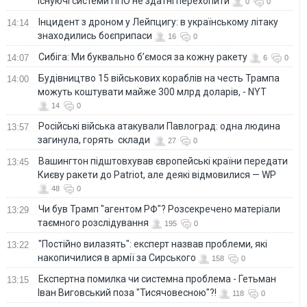
існуючі системи ППО не здатні перехопити
0
0
Інцидент з дроном у Лейпцигу: в українському літаку
14:14
знаходились боєприпаси
16
0
Сибіга: Ми буквально б’ємося за кожну ракету
14:07
6
0
Будівництво 15 військових кораблів на честь Трампа
14:00
можуть коштувати майже 300 млрд доларів, - NYT
14
0
Російські війська атакували Павлоград: одна людина
13:57
загинула, горять склади
27
0
Вашингтон підштовхував європейські країни передати
13:45
Києву ракети до Patriot, але деякі відмовилися — WP
48
0
Чи був Трамп "агентом РФ"? Розсекречено матеріали
13:29
таємного розслідування
195
0
"Постійно вилазять": експерт назвав проблеми, які
13:22
накопичилися в армії за Сирського
158
0
Eкспертна помилка чи системна проблема - Гетьман
13:15
Іван Виговський поза "Тисячовесною"?!
118
0