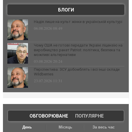
БЛОГИ
Надія лише на культ жінки в українській культурі
06.08.2026 08:49
Чому США не готові передати Україні ліцензію на
виробництво ракет Patriot: політика, безпека та
можливі альтернативи
03.08.2026 20:24
Перспектива: ЗСУ добомблять і всі інші склади
Wildberries
23.07.2026 11:31
ОБГОВОРЮВАНЕ
|
ПОПУЛЯРНЕ
День
Місяць
За весь час