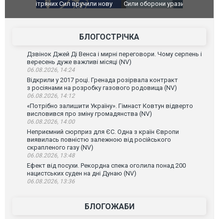
чили нову
Сили оборони уразили Ярославський НПЗ:
Неймар вла
губернатор регіону заявив про наймасштабнішу
"Сантоса".
атаку. ВІДЕО
БЛОГОСТРІЧКА
Дзвінок Джей Ді Венса і мирні переговори. Чому серпень і
вересень дуже важливі місяці (NV)
06.08.2026, 14:24
Відкрили у 2017 році. Гренада розірвала контракт
з росіянами на розробку газового родовища (NV)
06.08.2026, 14:12
«Потрібно залишити Україну». Гімнаст Ковтун відверто
висловився про зміну громадянства (NV)
06.08.2026, 14:00
Неприємний сюрприз для ЄС. Одна з країн Європи
виявилась повністю залежною від російського
скрапленого газу (NV)
06.08.2026, 13:48
Ефект від посухи. Рекордна спека оголила понад 200
нацистських суден на дні Дунаю (NV)
06.08.2026, 13:36
БЛОГОЖАБИ