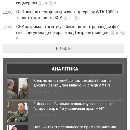
соцмережі
84
0
Олійникова передала призові від турніру WTA 1000 в
12:00
Торонто на користь ЗСУ
63
0
СБУ затримала агентку військової контррозвідки фсб,
11:46
яка шпигувала для ворога на Дніпропетровщині
61
0
БІЛЬШЕ
АНАЛІТИКА
Кремль не готовий до компромісів і прагне
досягти своїх цілей війною, - Foreign Affairs
03.08.2026 13:02
Звільнення Сирського знаменує кінець епохи
"старої гвардії" в українській армії — NYT
23.07.2026 10:32
Повний текст резонансного брифінга Михайла