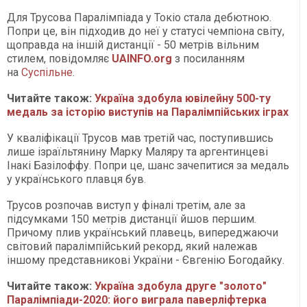
Для Трусова Паралімпіада у Токіо стала дебютною.
Попри це, він підходив до неї у статусі чемпіона світу,
щоправда на іншій дистанції - 50 метрів вільним
стилем, повідомляє
UAINFO.org
з посиланням
на
Суспільне
.
Читайте також:
Україна здобула ювілейну 500-ту
медаль за історію виступів на Паралімпійських іграх
У кваліфікації Трусов мав третій час, поступившись
лише ізраїльтянину Марку Маляру та аргентинцеві
Інакі Базілоффу. Попри це, шанс зачепитися за медаль
у українського плавця був.
Трусов розпочав виступ у фіналі третім, але за
підсумками 150 метрів дистанції йшов першим.
Причому плив український плавець, випереджаючи
світовий паралімпійський рекорд, який належав
іншому представникові України - Євгенію Богодайку.
Читайте також:
Україна здобула друге "золото"
Паралімпіади-2020: його виграла паверліфтерка