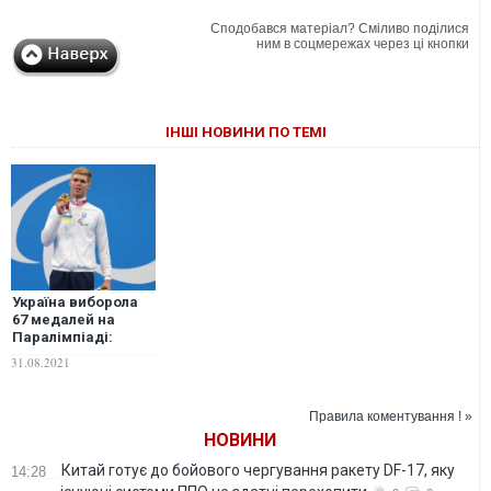
Сподобався матеріал? Сміливо поділися
ним в соцмережах через ці кнопки
ІНШІ НОВИНИ ПО ТЕМІ
Україна виборола
67 медалей на
Паралімпіаді:
переможні
31.08.2021
підсумки Ігор у
Токіо за 31 серпня
Правила коментування ! »
НОВИНИ
Китай готує до бойового чергування ракету DF-17, яку
14:28