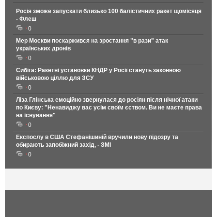
Росія зможе запускати близько 100 балістичних ракет щомісяця
- Флеш
0
Мер Москви поскаржився на зростання "в рази" атак
українських дронів
0
Сибіга: Ракетні установки КНДР у Росії стануть законною
військовою ціллю для ЗСУ
0
Ліза Глінська емоційно звернулася до росіян після нічної атаки
по Києву: "Ненавиджу вас усім своїм єством. Ви не маєте права
на існування"
0
Експослу в США Стефанішиній вручили нову підозру та
обирають запобіжний захід, - ЗМІ
0