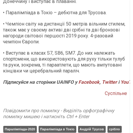
Донеччину і виступає в плаванні.
• Паралімпіада в Токіо – дебютна для Трусова.
• Чемпіон світу на дистанції 50 метрів вільним стилем,
також має у своєму активі дві срібні та дві бронзові
нагороди світової першості 2019 року. 4-разовий
чемпіон Європи.
• Виступає в класах S7, SB6, SM7. До них належать
спортсмени, що використовують для руху тільки тулуб
та руки, зокрема, ті параатлети, що мають ампутовані
кінцівки чи церебральний параліч.
Підписуйся на сторінки UAINFO у
Facebook
,
Twitter
і
YouT
Суспільне
Повідомити про помилку - Виділіть орфографічну
помилку мишею і натисніть Ctrl + Enter
Паралімпіада-2020
Паралімпіада в Токіо
Андрій Трусов
срібло