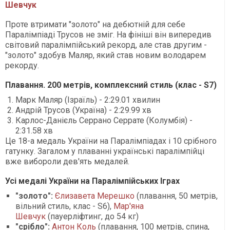
Шевчук
Проте втримати "золото" на дебютній для себе
Паралімпіаді Трусов не зміг. На фініші він випередив
світовий паралімпійський рекорд, але став другим -
"золото" здобув Маляр, який став новим володарем
рекорду.
Плавання. 200 метрів, комплексний стиль (клас - S7)
Марк Маляр (Ізраїль) - 2:29.01 хвилин
Андрій Трусов (Україна) - 2:29.99 хв
Карлос-Данієль Серрано Серрате (Колумбія) -
2:31.58 хв
Це 18-а медаль України на Паралімпіадах і 10 срібного
гатунку. Загалом у плаванні українські паралімпійці
вже вибороли дев'ять медалей.
Усі медалі України на Паралімпійських Іграх
"золото":
Єлизавета Мерешко
(плавання, 50 метрів,
вільний стиль, клас - S6),
Мар'яна
Шевчук
(пауерліфтинг, до 54 кг)
"срібло":
Антон Коль
(плавання, 100 метрів, спина,