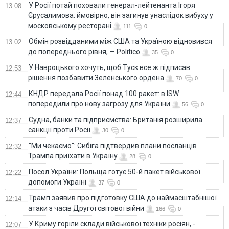
У Росії потай поховали генерал-лейтенанта Ігоря
13:08
Єрусалимова: ймовірно, він загинув унаслідок вибуху у
московському ресторані
111
0
Обмін розвідданими між США та Україною відновився
13:02
до попереднього рівня, — Politico
35
0
У Навроцького хочуть, щоб Туск все ж підписав
12:53
рішення позбавити Зеленського ордена
70
0
КНДР передала Росії понад 100 ракет: в ISW
12:44
попередили про нову загрозу для України
56
0
Судна, банки та підприємства: Британія розширила
12:37
санкції проти Росії
30
0
"Ми чекаємо": Сибіга підтвердив плани посланців
12:32
Трампа приїхати в Україну
28
0
Посол України: Польща готує 50-й пакет військової
12:22
допомоги Україні
37
0
Трамп заявив про підготовку США до наймасштабнішої
12:14
атаки з часів Другої світової війни
166
0
У Криму горіли склади військової техніки росіян, -
12:07