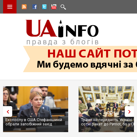
Експослу в США Стефанішиній
Трамп не передасть Україні
обрали запобіжний захід
сотні ракет до Patriot, бо у С
...