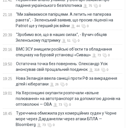
21:42
падіння українського безпілотника
75
0
"Ми займаємося папірцями. А летить не паперова
21:18
ракета", - Зеленський заявив, що просив ліцензії на
Patriot ще у перший рік війни
44
0
"Зробимо все, що в наших силах", - Вучич обіцяв
20:39
Зеленському підтримку
51
0
ВМС ЗСУ знищили російські об'єкти та обладнання
20:16
спецназу на буровій установці «Сиваш»
73
0
Остаточна точка без повернень: Олександр Усік
19:50
анонсував свій прощальний поєдинок
318
0
Нова Зеландія ввела санкції проти РФ за викрадення
19:25
дітей і кібератаки
26
0
На Херсонщині окупанти розпочали «вільне
19:01
полювання» на автотранспорт за допомогою дронів на
оптоволокні — ОВА
73
0
Туреччина обмежила рух комерційних суден у Чорне
18:45
море через Дарданелли через атаки БПЛА —
Bloomberg
73
0