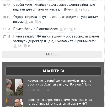
Сербія хоче якнайшвидшого завершення війни, але
18:38
підстав для оптимізму немає, — Вучич
42
0
Одесу накрила потужна злива з градом та ураганним
18:15
вітром
186
0
Помер батько Ліонеля Мессі
17:54
218
0
Нічна атака БпЛА на Київщину: у Броварському районі
17:45
загинули директор ліцею, її чоловік та 3-річний онук
122
0
БІЛЬШЕ
АНАЛІТИКА
Кремль не готовий до компромісів і прагне
досягти своїх цілей війною, - Foreign Affairs
03.08.2026 13:02
Звільнення Сирського знаменує кінець епохи
"старої гвардії" в українській армії — NYT