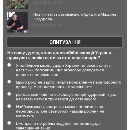
23.07.2026 10:32
Повний текст резонансного брифінга Михайла
Федорова
18.07.2026 09:27
ОПИТУВАННЯ
На вашу думку, коли далекобійні санкції України
примусять росію сісти за стіл переговорів?
У найближчі місяці удари України по росії стануть
настільки болючими, що агресору доведеться
поновити перемовини
Цього року не варто чекати поновлення переговорного
процесу. А от наступного - можливо все
рф навпаки піде на ескалацію попри здоровий глузд і
намагатиметься триматися до останнього
Найближчим часом росія може погодитись на
переговори, але серйозних намірів росіяни не
матимуть
Вже давно не роблю жодних прогнозів щодо
завершення війни