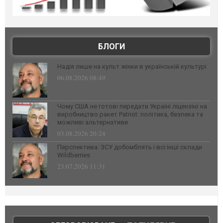
БЛОГИ
Надія лише на культ жінки в українській культурі
06.08.2026 08:49
Чому США не готові передати Україні ліцензію на
виробництво ракет Patriot: політика, безпека та
можливі альтернативи
03.08.2026 20:24
Перспектива: ЗСУ добомблять і всі інші склади
Wildberries
23.07.2026 11:31