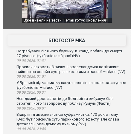
дом та
Вже вивели на тести: Ferrari готує оновлення
Вийшов тре
позашляховика Purosangue. ВІДЕО
фільму "Аф
БЛОГОСТРІЧКА
Пограбували біля його будинку: в Уганді побили до смерті
27-річного футболіста збірної (NV)
09.08.2026, 01:31
Просили заховати білизну. Новозеландська політикиня
вийшла на онлайн-зустріч з колегами з ванної — відео (NV)
09.08.2026, 01:01
У Бразилії під час матчу папуга залетів на поле і «атакував»
футболістів — відео (NV)
09.08.2026, 00:31
Невідомий дрон залетів до Болгарії та вибухнув біля
стратегічного газопроводу поблизу Румунії (Факти)
09.08.2026, 00:01
Відкриття американської суфражистки. 170 років тому
Юніс Фут пояснила суть парникового ефекту, але слава
дісталась ірландському вченому (NV)
08.08.2026, 23:45