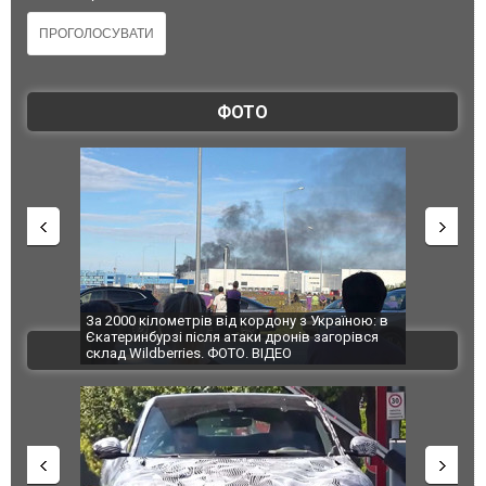
ФОТО
по Сумах,
За 2000 кілометрів від кордону з Україною: в
"Мої іграш
траждали
Єкатеринбурзі після атаки дронів загорівся
суперкарів
ВІДЕО
ині. ФОТО
склад Wildberries. ФОТО. ВІДЕО