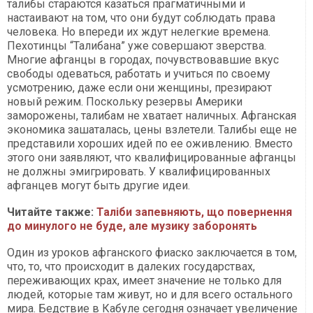
талибы стараются казаться прагматичными и
настаивают на том, что они будут соблюдать права
человека. Но впереди их ждут нелегкие времена.
Пехотинцы “Талибана” уже совершают зверства.
Многие афганцы в городах, почувствовавшие вкус
свободы одеваться, работать и учиться по своему
усмотрению, даже если они женщины, презирают
новый режим. Поскольку резервы Америки
заморожены, талибам не хватает наличных. Афганская
экономика зашаталась, цены взлетели. Талибы еще не
представили хороших идей по ее оживлению. Вместо
этого они заявляют, что квалифицированные афганцы
не должны эмигрировать. У квалифицированных
афганцев могут быть другие идеи.
Читайте также:
Таліби запевняють, що повернення
до минулого не буде, але музику заборонять
Один из уроков афганского фиаско заключается в том,
что, то, что происходит в далеких государствах,
переживающих крах, имеет значение не только для
людей, которые там живут, но и для всего остального
мира. Бедствие в Кабуле сегодня означает увеличение