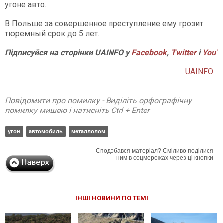
угоне авто.
В Польше за совершенное преступление ему грозит
тюремный срок до 5 лет.
Підписуйся на сторінки UAINFO у
Facebook
,
Twitter
і
YouT
UAINFO
Повідомити про помилку - Виділіть орфографічну
помилку мишею і натисніть Ctrl + Enter
угон
автомобиль
металлолом
Сподобався матеріал? Сміливо поділися
ним в соцмережах через ці кнопки
ІНШІ НОВИНИ ПО ТЕМІ