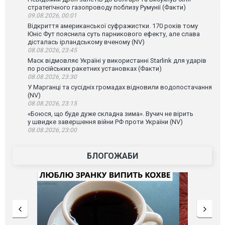
стратегічного газопроводу поблизу Румунії (Факти)
09.08.2026, 00:01
Відкриття американської суфражистки. 170 років тому
Юніс Фут пояснила суть парникового ефекту, але слава
дісталась ірландському вченому (NV)
08.08.2026, 23:45
Маск відмовляє Україні у використанні Starlink для ударів
по російських ракетних установках (Факти)
08.08.2026, 23:30
У Марганці та сусідніх громадах відновили водопостачання
(NV)
08.08.2026, 23:15
«Боюся, що буде дуже складна зима». Вучич не вірить
у швидке завершення війни РФ проти України (NV)
08.08.2026, 23:00
БЛОГОЖАБИ