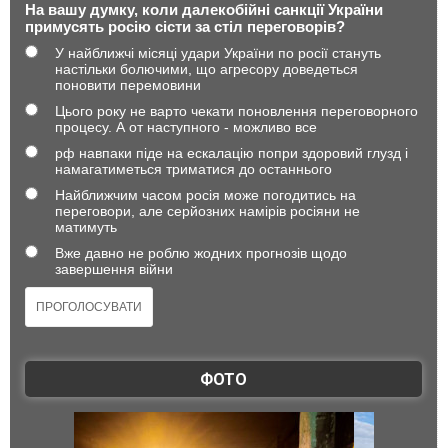
На вашу думку, коли далекобійні санкції України
примусять росію сісти за стіл переговорів?
У найближчі місяці удари України по росії стануть
настільки болючими, що агресору доведеться
поновити перемовини
Цього року не варто чекати поновлення переговорного
процесу. А от наступного - можливо все
рф навпаки піде на ескалацію попри здоровий глузд і
намагатиметься триматися до останнього
Найближчим часом росія може погодитись на
переговори, але серйозних намірів росіяни не
матимуть
Вже давно не роблю жодних прогнозів щодо
завершення війни
ФОТО