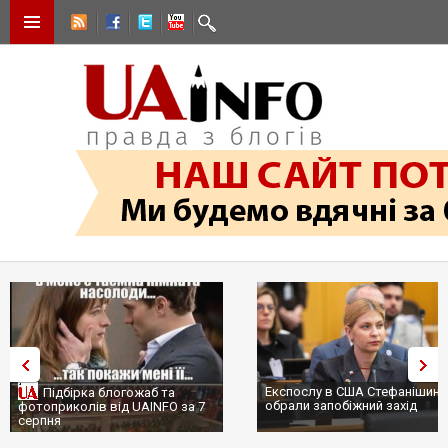
Експослу в США Стефанішині
Підбірка блогожаб та
обрали запобіжний захід
фотоприколів від UAINFO за 7
серпня