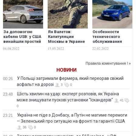
За допомогою
Ян Валетов:
Особенности
кабелю USB: у США
Капитуляции
технического
винайшли простий
Москвы в Украине
обслуживания
спосіб викрадення
не будет? Мы с
Volkswagen Golf
04.08.2022
15.05.2022
22.02.2022
автомобілів
удовольствием
Hyundai та Kia
продолжим
превращать
Правила коментування ! »
российских солдат
НОВИНИ
в перегной, а
российскую
У Польщі затримали фермера, який переорав свіжий
00:26
технику – в
асфальт на дорозі
металлолом
3
0
Шість хвилин на удар: експерт розповів, як Україна
23:48
може знищувати пускові установки "Іскандерів"
41
0
Україна не піде з Донбасу, а Путін не матиме перемоги
23:21
— Зеленський про ситуацію на фронті та гарантії США
36
0