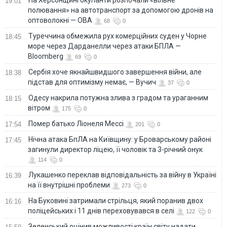
19:01
полювання» на автотранспорт за допомогою дронів на
оптоволокні — ОВА
68
0
Туреччина обмежила рух комерційних суден у Чорне
18:45
море через Дарданелли через атаки БПЛА —
Bloomberg
69
0
Сербія хоче якнайшвидшого завершення війни, але
18:38
підстав для оптимізму немає, — Вучич
37
0
Одесу накрила потужна злива з градом та ураганним
18:15
вітром
175
0
Помер батько Ліонеля Мессі
17:54
201
0
Нічна атака БпЛА на Київщину: у Броварському районі
17:45
загинули директор ліцею, її чоловік та 3-річний онук
114
0
Лукашенко переклав відповідальність за війну в Україні
16:39
на її внутрішні проблеми
273
0
На Буковині затримали стрільця, який поранив двох
16:16
поліцейських і 11 днів переховувався в селі
122
0
Зеленський оцінив можливості країн світу надати