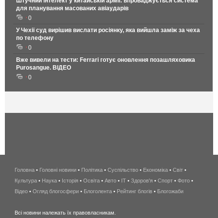
Штучний інтелект у китайській армії: впроваджується система
для планування масованих авіаударів
0
У Чехії суд вирішив вислати росіянку, яка вийшла заміж за чеха
по телефону
0
Вже вивели на тести: Ferrari готує оновлення позашляховика
Purosangue. ВІДЕО
0
Головна
•
Головні новини
•
Політика
•
Суспільство
•
Економіка
беспроводной
•
Світ
•
Культура
•
Наука
•
Історія
•
Освіта
•
Авто
•
IT
•
Здоров'я
интернет
•
Спорт
•
Фото
•
Відео
•
Огляд блогосфери
•
Блоголента
•
Рейтинг блогів
киев
•
Блогожаби
и
Всі новини належать їх правовласникам.
область