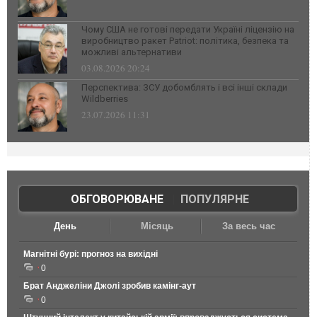
Чому США не готові передати Україні ліцензію на
виробництво ракет Patriot: політика, безпека та
можливі альтернативи
03.08.2026 20:24
Перспектива: ЗСУ добомблять і всі інші склади
Wildberries
23.07.2026 11:31
ОБГОВОРЮВАНЕ
|
ПОПУЛЯРНЕ
День
Місяць
За весь час
Магнітні бурі: прогноз на вихідні
0
Брат Анджеліни Джолі зробив камінг-аут
0