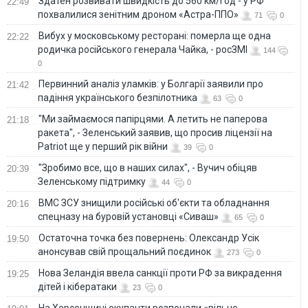
Здатен розвивати швидкість до 560 км/год - у РФ
22:49
похвалилися зенітним дроном «Астра-ППО»
71
0
Вибух у московському ресторані: померла ще одна
22:22
родичка російського генерала Чайка, - росЗМІ
144
0
Первинний аналіз уламків: у Болгарії заявили про
21:42
падіння українського безпілотника
63
0
"Ми займаємося папірцями. А летить не паперова
21:18
ракета", - Зеленський заявив, що просив ліцензії на
Patriot ще у перший рік війни
39
0
"Зробимо все, що в наших силах", - Вучич обіцяв
20:39
Зеленському підтримку
44
0
ВМС ЗСУ знищили російські об'єкти та обладнання
20:16
спецназу на буровій установці «Сиваш»
65
0
Остаточна точка без повернень: Олександр Усік
19:50
анонсував свій прощальний поєдинок
273
0
Нова Зеландія ввела санкції проти РФ за викрадення
19:25
дітей і кібератаки
23
0
На Херсонщині окупанти розпочали «вільне