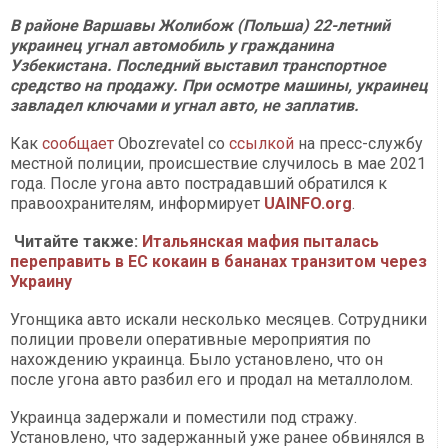
В районе Варшавы Жолибож (Польша) 22-летний
украинец угнал автомобиль у гражданина
Узбекистана. Последний выставил транспортное
средство на продажу. При осмотре машины, украинец
завладел ключами и угнал авто, не заплатив.
Как
сообщает
Оbozrevatel со
ссылкой
на пресс-службу
местной полиции, происшествие случилось в мае 2021
года. После угона авто пострадавший обратился к
правоохранителям, информирует
UAINFO.org
.
Читайте также:
Итальянская мафия пыталась
переправить в ЕС кокаин в бананах транзитом через
Украину
Угонщика авто искали несколько месяцев. Сотрудники
полиции провели оперативные мероприятия по
нахождению украинца. Было установлено, что он
после угона авто разбил его и продал на металлолом.
Украинца задержали и поместили под стражу.
Установлено, что задержанный уже ранее обвинялся в