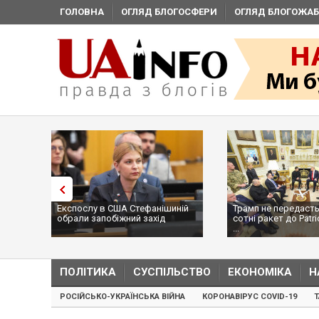
ГОЛОВНА
ОГЛЯД БЛОГОСФЕРИ
ОГЛЯД БЛОГОЖАБ
Експослу в США Стефанішиній
Трамп не передасть
обрали запобіжний захід
сотні ракет до Patri
...
ПОЛІТИКА
СУСПІЛЬСТВО
ЕКОНОМІКА
Н
РОСІЙСЬКО-УКРАЇНСЬКА ВІЙНА
КОРОНАВІРУС COVID-19