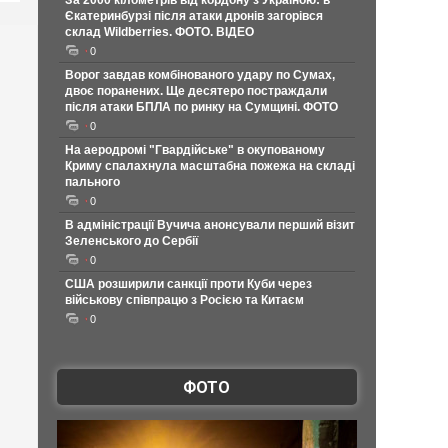
За 2000 кілометрів від кордону з Україною: в
Єкатеринбурзі після атаки дронів загорівся
склад Wildberries. ФОТО. ВІДЕО
0
Ворог завдав комбінованого удару по Сумах,
двоє поранених. Ще десятеро постраждали
після атаки БПЛА по ринку на Сумщині. ФОТО
0
На аеродромі "Гвардійське" в окупованому
Криму спалахнула масштабна пожежа на складі
пального
0
В адміністрації Вучича анонсували перший візит
Зеленського до Сербії
0
США розширили санкції проти Куби через
військову співпрацю з Росією та Китаєм
0
ФОТО