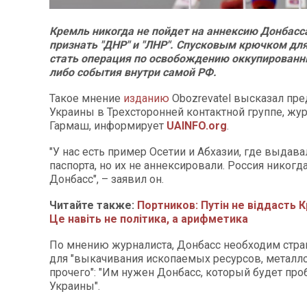
Кремль никогда не пойдет на аннексию Донбасс
признать "ДНР" и "ЛНР". Спусковым крючком дл
стать операция по освобождению оккупированн
либо события внутри самой РФ.
Такое мнение
изданию
Оbozrevatel высказал пре
Украины в Трехсторонней контактной группе, жу
Гармаш, информирует
UAINFO.org
.
"У нас есть пример Осетии и Абхазии, где выдав
паспорта, но их не аннексировали. Россия никогд
Донбасс", – заявил он.
Читайте также:
Портников: Путін не віддасть К
Це навіть не політика, а арифметика
По мнению журналиста, Донбасс необходим стра
для "выкачивания ископаемых ресурсов, металл
прочего": "Им нужен Донбасс, который будет пр
Украины".