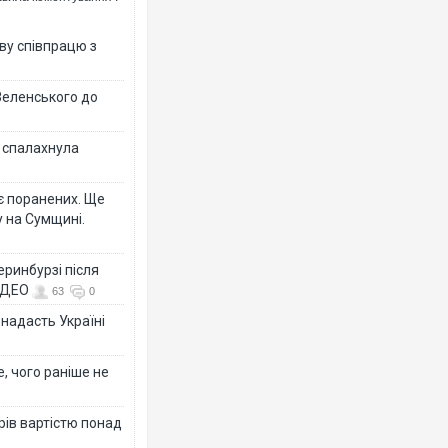
ву співпрацю з
Зеленського до
у спалахнула
є поранених. Ще
 на Сумщині.
еринбурзі після
ВІДЕО
63
0
 надасть Україні
, чого раніше не
рів вартістю понад