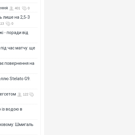
ення
401
0
ь лише на 2,5-3
113
0
і - поради від
 під час матчу: ще
дає повернення на
ллю Stelato G9.
Гегсетом
122
 із водою в
-новому: Шмигаль