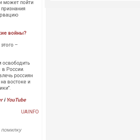
ии может пойти
 признания
ервацию
кие войны?
этого –
м освободить
 в России.
влечь россиян
 на востоке и
ики".
er
і
YouTube
UAINFO
у помилку