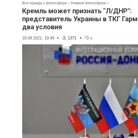
Вся правда з блогосфери
»
Новини блогосфери
»
Кремль может признать "Л/ДНР":
представитель Украины в ТКГ Гарм
два условия
•
•
18.09.2021, 19:49
1371
6