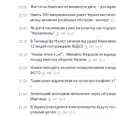
Життя на Землі могло виникнути двічі, – дослідж
23:00
Навіть 300 американських ракет Україні вистачит
22:53
місяці активних російських обстрілів - експерт
Як діяти пасажирам у разі загрози під час подорож
22:42
"Укрзалізниці"
149
0
В Таїланді футболіст загинув від удару блискавки
22:31
12 людей постраждали. ВІДЕО
157
0
"Немає чіткого „ні“", - Михайло Федоров не відки
22:13
посаду міністра оборони України
103
0
Huawei виходить на ринок позашляховиків з моде
22:02
ФОТО
309
0
Трамп різко відреагував на чутки про конфлікт з 
21:58
0
Зеленський анонсував звільнення через ситуацію
21:54
Марганці
137
0
В Україні розподіляти електроенергію будуть по
21:43
розкрив деталі
296
0