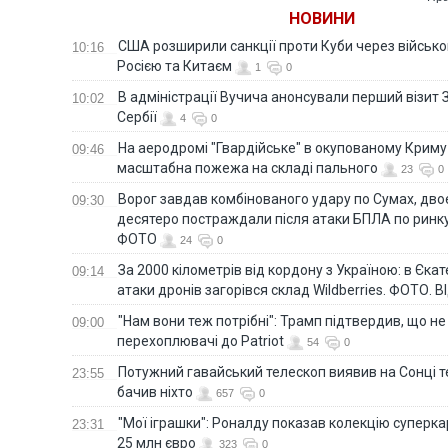
НОВИНИ
США розширили санкції проти Куби через військо
10:16
Росією та Китаєм
1
0
В адміністрації Вучича анонсували перший візит 
10:02
Сербії
4
0
На аеродромі "Гвардійське" в окупованому Крим
09:46
масштабна пожежа на складі пального
23
0
Ворог завдав комбінованого удару по Сумах, дво
09:30
десятеро постраждали після атаки БПЛА по ринку
ФОТО
24
0
За 2000 кілометрів від кордону з Україною: в Єкат
09:14
атаки дронів загорівся склад Wildberries. ФОТО. 
"Нам вони теж потрібні": Трамп підтвердив, що не
09:00
перехоплювачі до Patriot
54
0
Потужний гавайський телескоп виявив на Сонці те
23:55
бачив ніхто
657
0
"Мої іграшки": Роналду показав колекцію суперка
23:31
25 млн євро
323
0