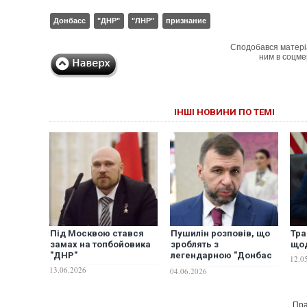
Донбасс
"ДНР"
"ЛНР"
признание
Сподобався матері
ним в соцме
ІНШІ НОВИНИ ПО ТЕМІ
Під Москвою стався
Пушилін розповів, що
Тра
замах на топбойовика
зроблять з
щод
"ДНР"
легендарною "Донбас
12.0
Ареною": гратиме
13.06.2026
04.06.2026
"справжній донецький
"Шахтар"
Пра