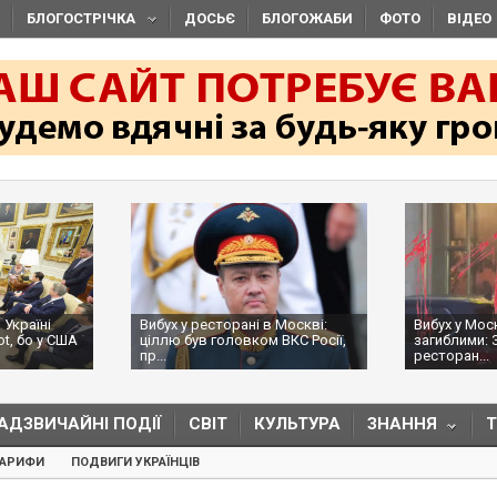
БЛОГОСТРІЧКА
ДОСЬЄ
БЛОГОЖАБИ
ФОТО
ВІДЕО
 Україні
Вибух у ресторані в Москві:
Вибух у Мос
ot, бо у США
ціллю був головком ВКС Росії,
загиблими: 
пр...
ресторан...
АДЗВИЧАЙНІ ПОДІЇ
СВІТ
КУЛЬТУРА
ЗНАННЯ
ТАРИФИ
ПОДВИГИ УКРАЇНЦІВ