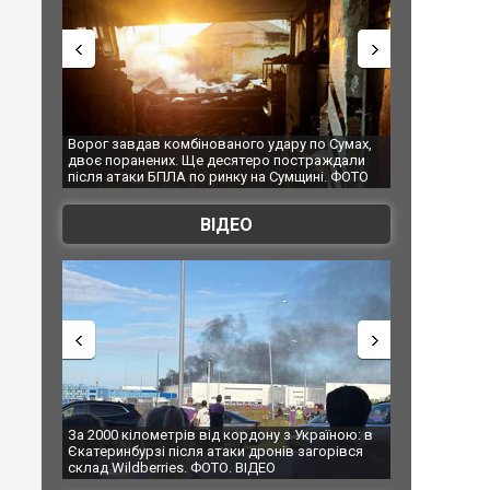
бінованого удару по Сумах,
За 2000 кілометрів від кордону з Україно
 Ще десятеро постраждали
Єкатеринбурзі після атаки дронів загорів
 по ринку на Сумщині. ФОТО
склад Wildberries. ФОТО. ВІДЕО
ВІДЕО
ів від кордону з Україною: в
В Таїланді футболіст загинув від удару
сля атаки дронів загорівся
блискавки під час матчу: ще 12 людей
s. ФОТО. ВІДЕО
постраждали. ВІДЕО