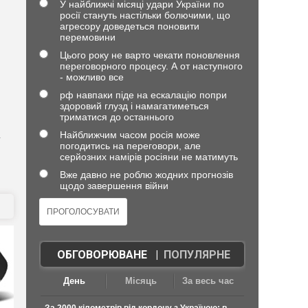
У найближчі місяці удари України по
росії стануть настільки болючими, що
агресору доведеться поновити
перемовини
Цього року не варто чекати поновлення
переговорного процесу. А от наступного
- можливо все
рф навпаки піде на ескалацію попри
здоровий глузд і намагатиметься
триматися до останнього
Найближчим часом росія може
т
погодитись на переговори, але
серйозних намірів росіяни не матимуть
Вже давно не роблю жодних прогнозів
щодо завершення війни
ОБГОВОРЮВАНЕ
|
ПОПУЛЯРНЕ
День
Місяць
За весь час