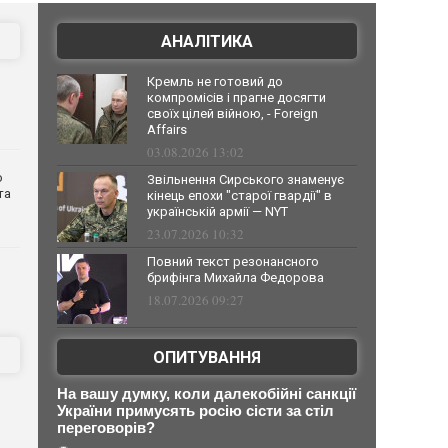
АНАЛІТИКА
Кремль не готовий до
компромісів і прагне досягти
своїх цілей війною, - Foreign
Affairs
03.08.2026 13:02
о
Звільнення Сирського знаменує
та
кінець епохи "старої гвардії" в
українській армії — NYT
23.07.2026 10:32
Повний текст резонансного
брифінга Михайла Федорова
18.07.2026 09:27
ОПИТУВАННЯ
На вашу думку, коли далекобійні санкції
України примусять росію сісти за стіл
переговорів?