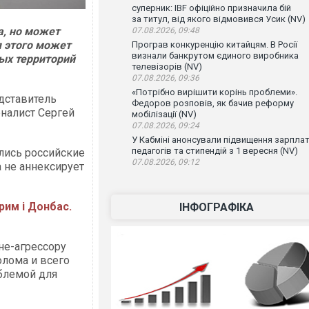
суперник: IBF офіційно призначила бій
за титул, від якого відмовився Усик (NV)
а, но может
07.08.2026, 09:48
я этого может
Програв конкуренцію китайцям. В Росії
визнали банкрутом єдиного виробника
ых территорий
телевізорів (NV)
07.08.2026, 09:36
«Потрібно вирішити корінь проблеми».
дставитель
Федоров розповів, як бачив реформу
рналист Сергей
мобілізації (NV)
07.08.2026, 09:24
У Кабміні анонсували підвищення зарпла
педагогів та стипендій з 1 вересня (NV)
ались российские
07.08.2026, 09:12
а не аннексирует
рим і Донбас.
ІНФОГРАФІКА
не-агрессору
олома и всего
облемой для