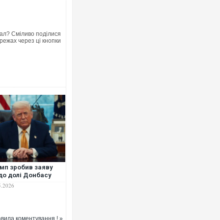
ал? Сміливо поділися
режах через ці кнопки
Ворог завдав ком
двоє поранених.
після атаки БПЛА
мп зробив заяву
о долі Донбасу
5.2026
За 2000 кілометр
Єкатеринбурзі пі
склад Wildberrie
вила коментування ! »