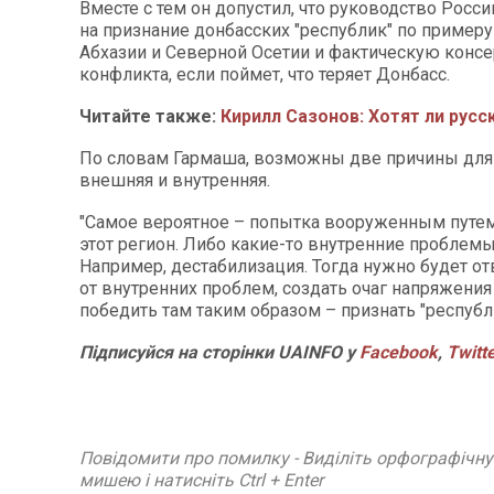
Вместе с тем он допустил, что руководство Росс
на признание донбасских "республик" по примеру
Абхазии и Северной Осетии и фактическую конс
конфликта, если поймет, что теряет Донбасс.
Читайте также:
Кирилл Сазонов: Хотят ли русс
По словам Гармаша, возможны две причины для 
внешняя и внутренняя.
"Самое вероятное – попытка вооруженным путе
этот регион. Либо какие-то внутренние проблемы
Например, дестабилизация. Тогда нужно будет от
от внутренних проблем, создать очаг напряжения
победить там таким образом – признать "республ
Підписуйся на сторінки UAINFO у
Facebook
,
Twitt
Повідомити про помилку - Виділіть орфографічн
мишею і натисніть Ctrl + Enter