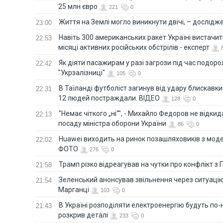
25 млн євро
221
0
Життя на Землі могло виникнути двічі, – дослідж
23:00
Навіть 300 американських ракет Україні вистачит
22:53
місяці активних російських обстрілів - експерт
Як діяти пасажирам у разі загрози під час подорож
22:42
"Укрзалізниці"
105
0
В Таїланді футболіст загинув від удару блискавки
22:31
12 людей постраждали. ВІДЕО
128
0
"Немає чіткого „ні“", - Михайло Федоров не відки
22:13
посаду міністра оборони України
86
0
Huawei виходить на ринок позашляховиків з моде
22:02
ФОТО
276
0
Трамп різко відреагував на чутки про конфлікт з 
21:58
Зеленський анонсував звільнення через ситуацію
21:54
Марганці
103
0
В Україні розподіляти електроенергію будуть по
21:43
розкрив деталі
233
0