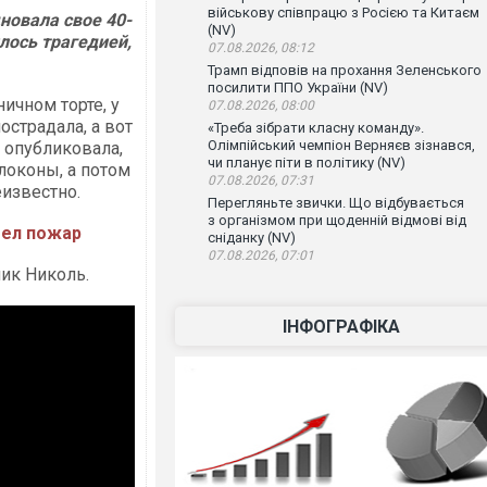
військову співпрацю з Росією та Китаєм
новала свое 40-
(NV)
лось трагедией,
07.08.2026, 08:12
Трамп відповів на прохання Зеленського
посилити ППО України (NV)
ичном торте, у
07.08.2026, 08:00
острадала, а вот
«Треба зібрати класну команду».
Олімпійський чемпіон Верняєв зізнався,
а опубликовала,
чи планує піти в політику (NV)
локоны, а потом
07.08.2026, 07:31
еизвестно.
Перегляньте звички. Що відбувається
з організмом при щоденній відмові від
шел пожар
сніданку (NV)
07.08.2026, 07:01
лик Николь.
ІНФОГРАФІКА