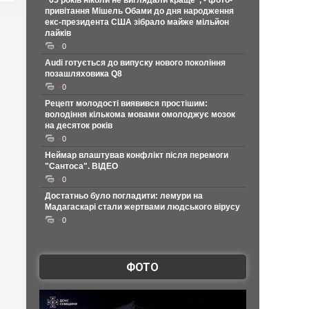
"65 років ніколи не виглядали краще", - фото-
привітання Мішель Обами до дня народження
екс-президента США зібрало майже мільйон
лайків
0
Audi готується до випуску нового покоління
позашляховика Q8
0
Рецепт молодості виявився простішим:
володіння кількома мовами омолоджує мозок
на десяток років
0
Неймар влаштував конфлікт після перемоги
"Сантоса". ВІДЕО
0
Достатньо було погладити: лемури на
Мадагаскарі стали жертвами людського вірусу
0
ФОТО