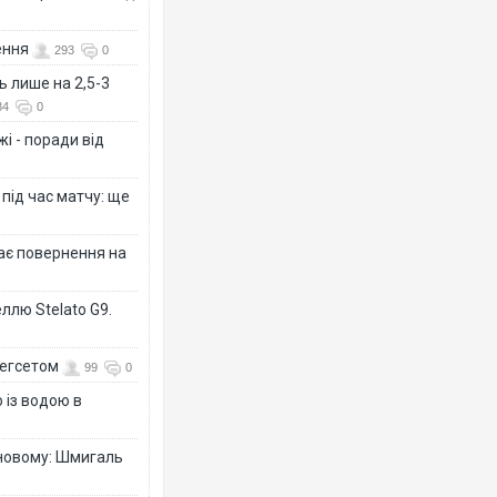
ення
293
0
ь лише на 2,5-3
84
0
і - поради від
 під час матчу: ще
дає повернення на
ллю Stelato G9.
Гегсетом
99
0
 із водою в
-новому: Шмигаль