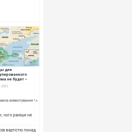
Росія атакувала Суми КАБами
торговельний центр, будинки, 
ФОТО
ды для
упированного
ма не будет –
nkfurter Allgemeine
5.2021
tung
вила коментування ! »
, чого раніше не
Топпосадовцю Повітряних Сил
підозру
рів вартістю понад