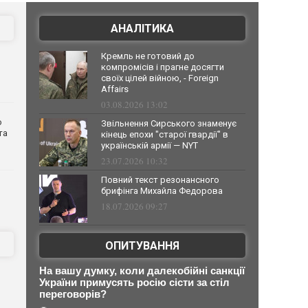
АНАЛІТИКА
Кремль не готовий до
компромісів і прагне досягти
своїх цілей війною, - Foreign
Affairs
03.08.2026 13:02
о
Звільнення Сирського знаменує
та
кінець епохи "старої гвардії" в
українській армії — NYT
23.07.2026 10:32
Повний текст резонансного
брифінга Михайла Федорова
18.07.2026 09:27
ОПИТУВАННЯ
На вашу думку, коли далекобійні санкції
України примусять росію сісти за стіл
переговорів?