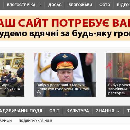
БЛОГОСТРІЧКА
ДОСЬЄ
БЛОГОЖАБИ
ФОТО
ВІДЕО
 Україні
Вибух у ресторані в Москві:
Вибух у Мос
ot, бо у США
ціллю був головком ВКС Росії,
загиблими: 
пр...
ресторан...
АДЗВИЧАЙНІ ПОДІЇ
СВІТ
КУЛЬТУРА
ЗНАННЯ
ТАРИФИ
ПОДВИГИ УКРАЇНЦІВ