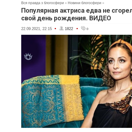
Вся правда з блогосфери
»
Новини блогосфери
»
Популярная актриса едва не сгоре
свой день рождения. ВИДЕО
•
•
22.09.2021, 22:15
1822
0