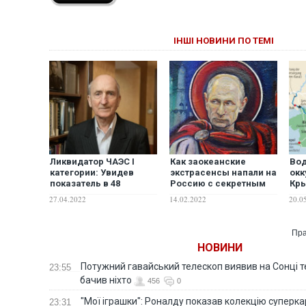
ІНШІ НОВИНИ ПО ТЕМІ
Ликвидатор ЧАЭС I
Как заокеанские
Во
категории: Увидев
экстрасенсы напали на
окк
показатель в 48
Россию с секретным
Кры
рентген на дозиметре,
оружием, но не тут-то
Fra
27.04.2022
14.02.2022
20.0
я выбросил его в пруд-
было
Zei
отстойник ЧАЭС. Это
был мой приговор
Пра
НОВИНИ
Потужний гавайський телескоп виявив на Сонці те
23:55
бачив ніхто
456
0
"Мої іграшки": Роналду показав колекцію суперка
23:31