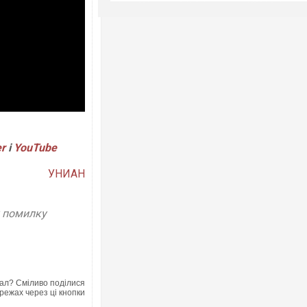
er
і
YouTube
УНИАН
у помилку
ал? Сміливо поділися
режах через ці кнопки