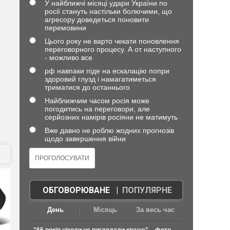
У найближчі місяці удари України по
росії стануть настільки болючими, що
агресору доведеться поновити
перемовини
Цього року не варто чекати поновлення
переговорного процесу. А от наступного
- можливо все
рф навпаки піде на ескалацію попри
здоровий глузд і намагатиметься
триматися до останнього
Найближчим часом росія може
погодитись на переговори, але
серйозних намірів росіяни не матимуть
Вже давно не роблю жодних прогнозів
щодо завершення війни
ОБГОВОРЮВАНЕ
|
ПОПУЛЯРНЕ
День
Місяць
За весь час