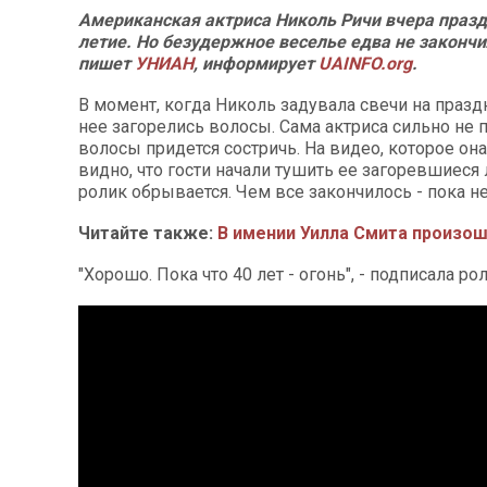
Американская актриса Николь Ричи вчера празд
летие. Но безудержное веселье едва не закончи
пишет
УНИАН
, информирует
UAINFO.org
.
В момент, когда Николь задувала свечи на праздн
нее загорелись волосы. Сама актриса сильно не п
волосы придется состричь. На видео, которое он
видно, что гости начали тушить ее загоревшиеся 
ролик обрывается. Чем все закончилось - пока н
Читайте также:
В имении Уилла Смита произо
"Хорошо. Пока что 40 лет - огонь", - подписала ро