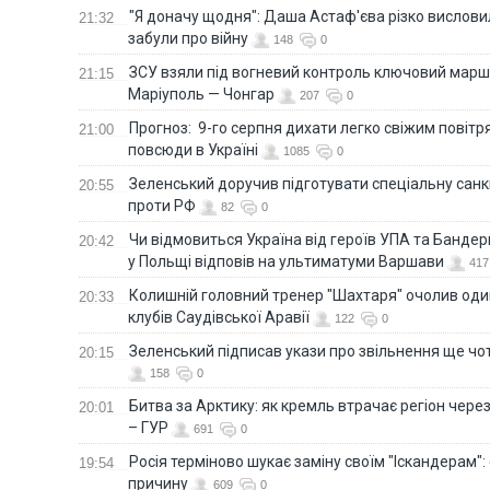
"Я доначу щодня": Даша Астаф'єва різко висловила
21:32
забули про війну
148
0
ЗСУ взяли під вогневий контроль ключовий марш
21:15
Маріуполь — Чонгар
207
0
Прогноз: 9-го серпня дихати легко свіжим повіт
21:00
повсюди в Україні
1085
0
Зеленський доручив підготувати спеціальну санк
20:55
проти РФ
82
0
Чи відмовиться Україна від героїв УПА та Бандер
20:42
у Польщі відповів на ультиматуми Варшави
417
Колишній головний тренер "Шахтаря" очолив оди
20:33
клубів Саудівської Аравії
122
0
Зеленський підписав укази про звільнення ще чо
20:15
158
0
Битва за Арктику: як кремль втрачає регіон через 
20:01
– ГУР
691
0
Росія терміново шукає заміну своїм "Іскандерам":
19:54
причину
609
0