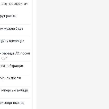
ся про зірок, які
рут росіян
рям можна буде
ційну операцію
и заради ЄС: посол
0
н із найкращих
тирьох послів
імперські амбіції,
 експерт вказав