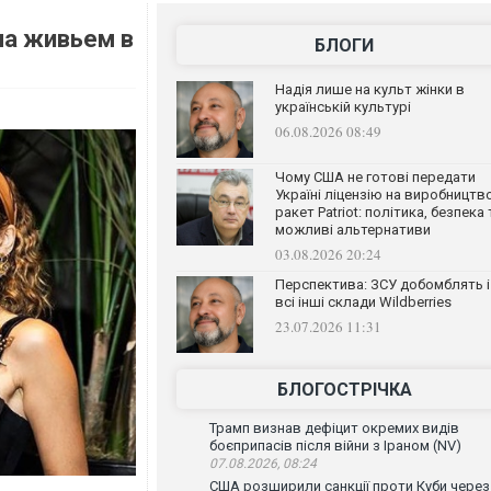
ла живьем в
БЛОГИ
Надія лише на культ жінки в
українській культурі
06.08.2026 08:49
Чому США не готові передати
Україні ліцензію на виробництв
ракет Patriot: політика, безпека 
можливі альтернативи
03.08.2026 20:24
Перспектива: ЗСУ добомблять і
всі інші склади Wildberries
23.07.2026 11:31
БЛОГОСТРІЧКА
Трамп визнав дефіцит окремих видів
боєприпасів після війни з Іраном (NV)
07.08.2026, 08:24
США розширили санкції проти Куби через