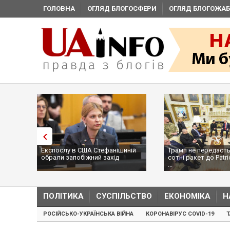
ГОЛОВНА
ОГЛЯД БЛОГОСФЕРИ
ОГЛЯД БЛОГОЖАБ
Експослу в США Стефанішиній
Трамп не передасть
обрали запобіжний захід
сотні ракет до Patri
...
ПОЛІТИКА
СУСПІЛЬСТВО
ЕКОНОМІКА
Н
РОСІЙСЬКО-УКРАЇНСЬКА ВІЙНА
КОРОНАВІРУС COVID-19