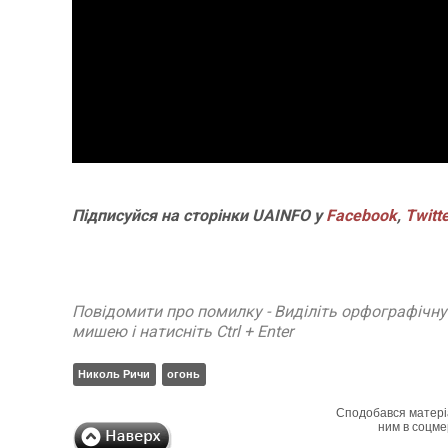
Підписуйся на сторінки UAINFO у
Facebook
,
Twitt
Повідомити про помилку - Виділіть орфографічн
мишею і натисніть Ctrl + Enter
Николь Ричи
огонь
Сподобався матері
ним в соцме