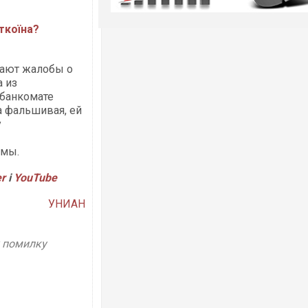
ткоїна?
пают жалобы о
 из
 банкомате
а фальшивая, ей
у
ьмы.
er
і
YouTube
УНИАН
у помилку