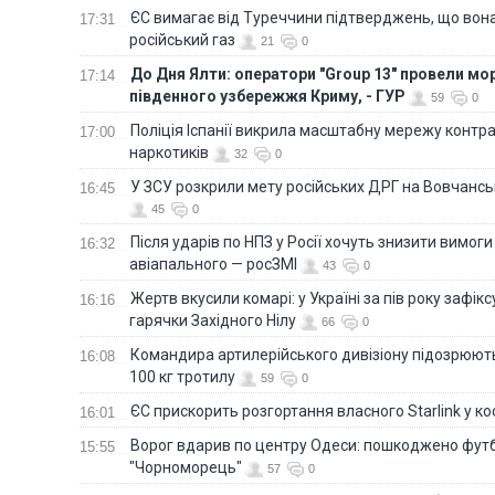
ЄС вимагає від Туреччини підтверджень, що вона
17:31
російський газ
21
0
До Дня Ялти: оператори "Group 13" провели мо
17:14
південного узбережжя Криму, - ГУР
59
0
Поліція Іспанії викрила масштабну мережу контра
17:00
наркотиків
32
0
У ЗСУ розкрили мету російських ДРГ на Вовчанс
16:45
45
0
Після ударів по НПЗ у Росії хочуть знизити вимоги
16:32
авіапального — росЗМІ
43
0
Жертв вкусили комарі: у Україні за пів року зафі
16:16
гарячки Західного Нілу
66
0
Командира артилерійського дивізіону підозрюют
16:08
100 кг тротилу
59
0
ЄС прискорить розгортання власного Starlink у ко
16:01
Ворог вдарив по центру Одеси: пошкоджено фут
15:55
"Чорноморець"
57
0