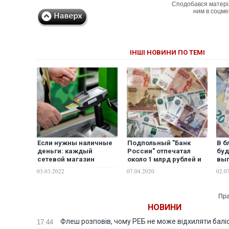
Сподобався матері
ним в соцме
ІНШІ НОВИНИ ПО ТЕМІ
Если нужны наличные
Подпольный "Банк
В б
деньги: каждый
России" отпечатал
буд
сетевой магазин
около 1 млрд рублей и
вы
теперь становится
разослал в регионы
тыс
03.03.2022
07.04.2020
02.0
банкоматом
экс
Пра
НОВИНИ
Флеш розповів, чому РЕБ не може відхиляти балі
17:44