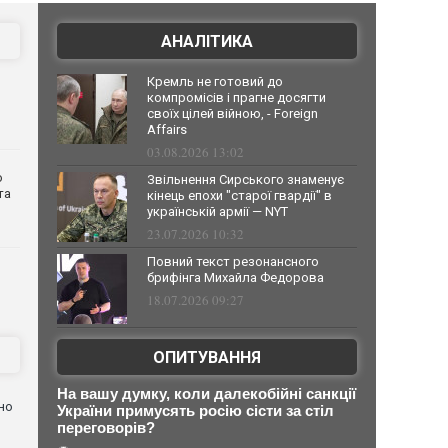
АНАЛІТИКА
Кремль не готовий до
компромісів і прагне досягти
своїх цілей війною, - Foreign
Affairs
03.08.2026 13:02
о
Звільнення Сирського знаменує
та
кінець епохи "старої гвардії" в
українській армії — NYT
23.07.2026 10:32
Повний текст резонансного
брифінга Михайла Федорова
18.07.2026 09:27
ОПИТУВАННЯ
На вашу думку, коли далекобійні санкції
но
України примусять росію сісти за стіл
переговорів?