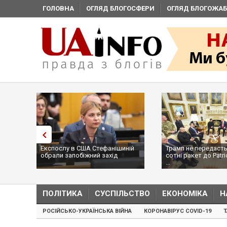
ГОЛОВНА
ОГЛЯД БЛОГОСФЕРИ
ОГЛЯД БЛОГОЖАБ
Експослу в США Стефанішиній
Трамп не передасть
обрали запобіжний захід
сотні ракет до Patri
...
ПОЛІТИКА
СУСПІЛЬСТВО
ЕКОНОМІКА
Н
РОСІЙСЬКО-УКРАЇНСЬКА ВІЙНА
КОРОНАВІРУС COVID-19