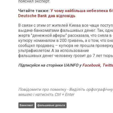
пояснил эксперт.
Читайте также:
У чому найбільша небезпека бі
Deutsche Bank дав відповідь
В связи с этим от жителей Киева все чаще посту
выдаче банкоматами фальшивых денег. Так, одна
жертв "денежной аферы" рассказала, что сняла в
купюру номиналом в 200 гривень, а о том, что он
сообщил продавец – купюра не прошла проверк
ультрафиолетом. А за использование
фальшивых денег человеку грозит до 7 лет тюр
Підписуйся на сторінки UAINFO у
Facebook
,
Twitt
Повідомити про помилку - Виділіть орфографічн
мишею і натисніть Ctrl + Enter
Банкомат
фальшивые деньги