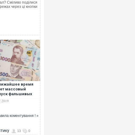
ал? Сміливо поділися
режах через ці кнопки
Ворог завдав комбінованого удару
двоє поранених. Ще десятеро пос
після атаки БПЛА по ринку на Сумщ
лижайшее время
ет массовый
пуск фальшивых
ячных купюр –
7.2019
перт
вила коментування ! »
В окупованій Ялті повідомляють п
порт: над містом навис стовп чорн
ВІДЕО
стику
13
0