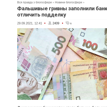
Вся правда з блогосфери
»
Новини блогосфери
»
Фальшивые гривны заполнили банк
отличить подделку
•
•
29.09.2021, 12:41
2409
6