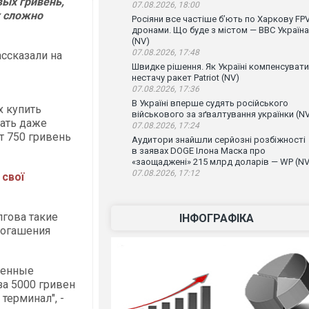
ых гривень,
07.08.2026, 18:00
х сложно
Росіяни все частіше бʼють по Харкову FPV
дронами. Що буде з містом — ВВС Україна
(NV)
07.08.2026, 17:48
ассказали на
Швидке рішення. Як Україні компенсувати
нестачу ракет Patriot (NV)
07.08.2026, 17:36
В Україні вперше судять російського
х купить
військового за зґвалтування українки (N
ать даже
07.08.2026, 17:24
т 750 гривень
Аудитори знайшли серйозні розбіжності
в заявах DOGE Ілона Маска про
«заощаджені» 215 млрд доларів — WP (NV
07.08.2026, 17:12
 свої
лгова такие
ІНФОГРАФІКА
погашения
ленные
за 5000 гривен
терминал", -