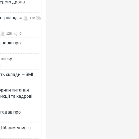
версію дрона
 - розвідка
178
126
0
зповів про
 спеку
0
ть склади — ЗМІ
орили питання
нкції та кадрові
згадав про
ША виступив із