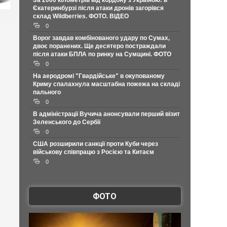
За 2000 кілометрів від кордону з Україною: в
Єкатеринбурзі після атаки дронів загорівся
склад Wildberries. ФОТО. ВІДЕО
0
Ворог завдав комбінованого удару по Сумах,
двоє поранених. Ще десятеро постраждали
після атаки БПЛА по ринку на Сумщині. ФОТО
0
На аеродромі "Гвардійське" в окупованому
Криму спалахнула масштабна пожежа на складі
пального
0
В адміністрації Вучича анонсували перший візит
Зеленського до Сербії
0
США розширили санкції проти Куби через
військову співпрацю з Росією та Китаєм
0
ФОТО