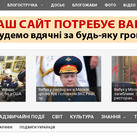
БЛОГОСТРІЧКА
ДОСЬЄ
БЛОГОЖАБИ
ФОТО
ВІДЕО
 Україні
Вибух у ресторані в Москві:
Вибух у Мос
ot, бо у США
ціллю був головком ВКС Росії,
загиблими: 
пр...
ресторан...
АДЗВИЧАЙНІ ПОДІЇ
СВІТ
КУЛЬТУРА
ЗНАННЯ
ТАРИФИ
ПОДВИГИ УКРАЇНЦІВ