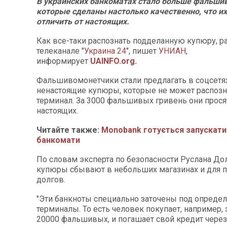
В украинских банкоматах стало больше фальшив
которые сделаны настолько качественно, что и
отличить от настоящих.
Как все-таки распознать подделанную купюру, р
телеканале "
Украина 24
", пишет
УНИАН
,
информирует
UAINFO.org
.
Фальшивомонетчики стали предлагать в соцсетя
ненастоящие купюры, которые не может распозн
терминал. За 3000 фальшивых гривень они прося
настоящих.
Читайте также:
Monobank готується запускати
банкомати
По словам эксперта по безопасности Руслана До
купюры сбывают в небольших магазинах и для 
долгов.
"Эти банкноты специально заточены под опреде
терминалы. То есть человек покупает, например, 
20000 фальшивых, и погашает свой кредит через 