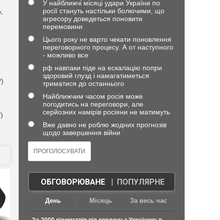
У найближчі місяці удари України по
росії стануть настільки болючими, що
-
агресору доведеться поновити
перемовини
Цього року не варто чекати поновлення
переговорного процесу. А от наступного
- можливо все
рф навпаки піде на ескалацію попри
здоровий глузд і намагатиметься
V)
триматися до останнього
Найближчим часом росія може
погодитись на переговори, але
серйозних намірів росіяни не матимуть
)
Вже давно не роблю жодних прогнозів
щодо завершення війни
ОБГОВОРЮВАНЕ
|
ПОПУЛЯРНЕ
День
Місяць
За весь час