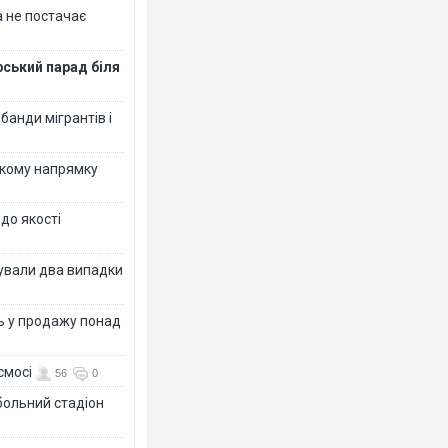
 не постачає
рський парад біля
банди мігрантів і
ькому напрямку
 до якості
ксували два випадки
ь у продажу понад
смосі
56
0
больний стадіон