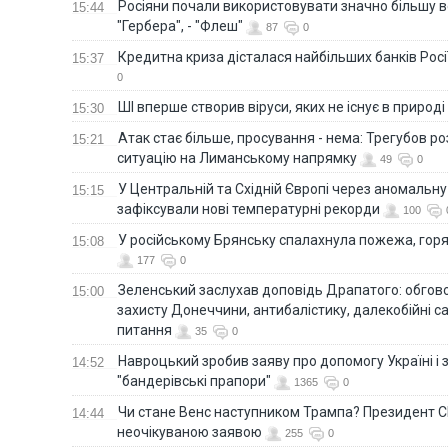
Росіяни почали використовувати значно більшу 
15:44
"Гербера", - "Флеш"
87
0
Кредитна криза дісталася найбільших банків Росії
15:37
0
ШІ вперше створив віруси, яких не існує в природі
15:30
Атак стає більше, просування - нема: Трегубов ро
15:21
ситуацію на Лиманському напрямку
49
0
У Центральній та Східній Європі через аномальну
15:15
зафіксували нові температурні рекорди
100
У російському Брянську спалахнула пожежа, горя
15:08
177
0
Зеленський заслухав доповідь Драпатого: обгов
15:00
захисту Донеччини, антибалістику, далекобійні са
питання
35
0
Навроцький зробив заяву про допомогу Україні і 
14:52
"бандерівські прапори"
1365
0
Чи стане Венс наступником Трампа? Президент С
14:44
неочікуваною заявою
255
0