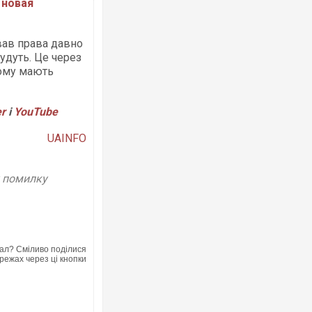
 новая
вав права давно
будуть. Це через
 тому мають
Росія атакувала Суми КАБами: по
торговельний центр, будинки, є пос
er
і
YouTube
ФОТО
UAINFO
у помилку
ал? Сміливо поділися
режах через ці кнопки
Топпосадовцю Повітряних Сил вру
підозру