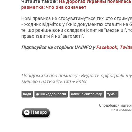
Читайте також:
На дорогах Украины появилась
разметка: что она означает
Нові правила не стосуватимуться тих, хто отриму
- жодних відміток у їхніх документах ставити не 
те, що раніше вони складали іспит на "механіці",
право їздити й на "автоматі".
Підписуйся на сторінки UAINFO у
Facebook
,
Twitt
Повідомити про помилку - Виділіть орфографічн
мишею і натисніть Ctrl + Enter
водії
денні ходові вогні
ближнє світло фар
туман
Сподобався матері
ним в соцме