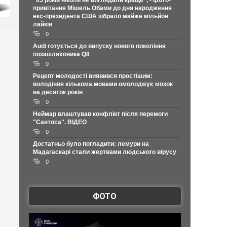
"65 років ніколи не виглядали краще", - фото-
привітання Мішель Обами до дня народження
екс-президента США зібрало майже мільйон
лайків
0
Audi готується до випуску нового покоління
позашляховика Q8
0
Рецепт молодості виявився простішим:
володіння кількома мовами омолоджує мозок
на десяток років
0
Неймар влаштував конфлікт після перемоги
"Сантоса". ВІДЕО
0
Достатньо було погладити: лемури на
Мадагаскарі стали жертвами людського вірусу
0
ФОТО