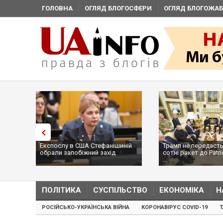
ГОЛОВНА
ОГЛЯД БЛОГОСФЕРИ
ОГЛЯД БЛОГОЖАБ
Експослу в США Стефанішиній
Трамп не передасть
обрали запобіжний захід
сотні ракет до Patri
...
ПОЛІТИКА
СУСПІЛЬСТВО
ЕКОНОМІКА
Н
РОСІЙСЬКО-УКРАЇНСЬКА ВІЙНА
КОРОНАВІРУС COVID-19