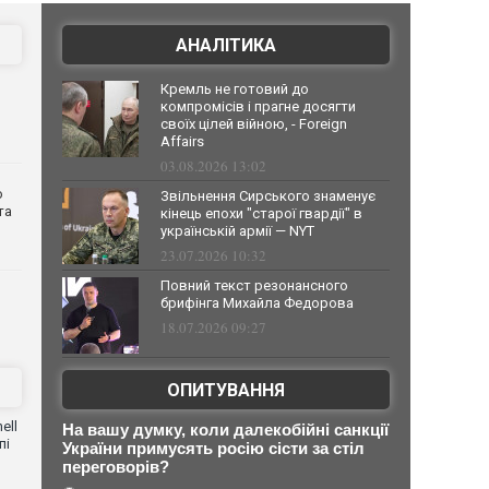
АНАЛІТИКА
Кремль не готовий до
компромісів і прагне досягти
своїх цілей війною, - Foreign
Affairs
03.08.2026 13:02
о
Звільнення Сирського знаменує
та
кінець епохи "старої гвардії" в
українській армії — NYT
23.07.2026 10:32
Повний текст резонансного
брифінга Михайла Федорова
18.07.2026 09:27
ОПИТУВАННЯ
ell
На вашу думку, коли далекобійні санкції
пі
України примусять росію сісти за стіл
переговорів?