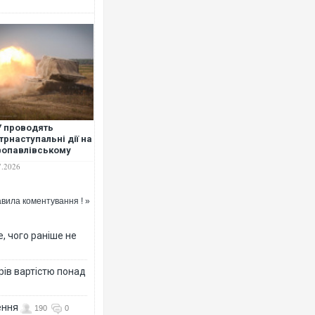
 проводять
трнаступальні дії на
опавлівському
рямку, - військовий
7.2026
вила коментування ! »
, чого раніше не
рів вартістю понад
ення
190
0