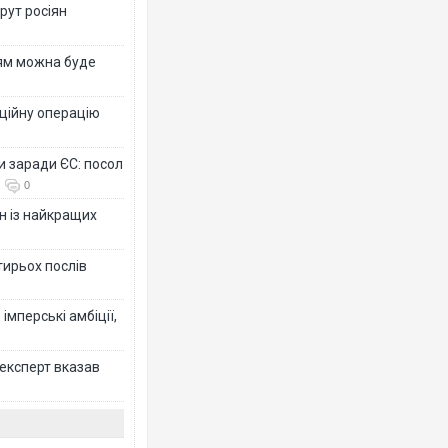
рут росіян
рям можна буде
ційну операцію
и заради ЄС: посол
0
н із найкращих
тирьох послів
імперські амбіції,
 експерт вказав