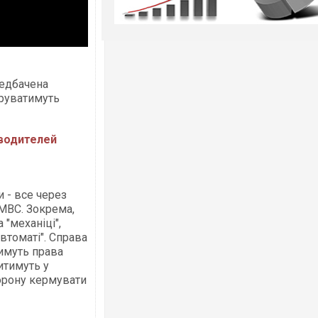
редбачена
оруватимуть
 водителей
 - все через
МВС. Зокрема,
"механіці",
автоматі". Справа
тимуть права
витимуть у
борону кермувати