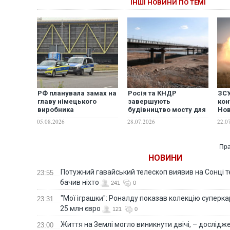
ІНШІ НОВИНИ ПО ТЕМІ
РФ планувала замах на
Росія та КНДР
ЗСУ
главу німецького
завершують
кон
виробника
будівництво мосту для
Нов
безпілотників, - ЗМІ
таємних військових
нап
05.08.2026
28.07.2026
22.0
поставок – The
Guardian
Пра
НОВИНИ
Потужний гавайський телескоп виявив на Сонці те
23:55
бачив ніхто
241
0
"Мої іграшки": Роналду показав колекцію суперка
23:31
25 млн євро
121
0
Життя на Землі могло виникнути двічі, – дослідж
23:00