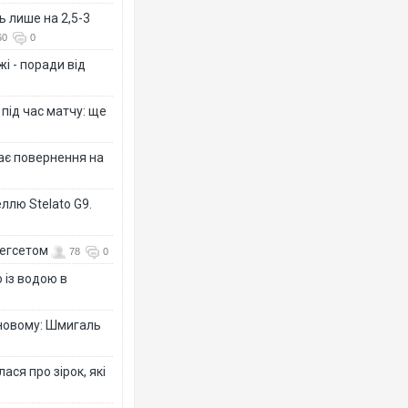
ь лише на 2,5-3
60
0
і - поради від
 під час матчу: ще
дає повернення на
ллю Stelato G9.
Гегсетом
78
0
 із водою в
-новому: Шмигаль
ся про зірок, які