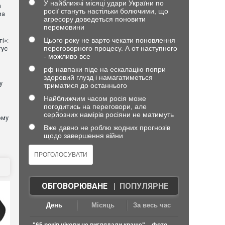
У найближчі місяці удари України по
n
росії стануть настільки болючими, що
ва
агресору доведеться поновити
перемовини
Цього року не варто чекати поновлення
і»:
переговорного процесу. А от наступного
тує
- можливо все
рф навпаки піде на ескалацію попри
здоровий глузд і намагатиметься
у
триматися до останнього
Найближчим часом росія може
погодитись на переговори, але
серйозних намірів росіяни не матимуть
ому
Вже давно не роблю жодних прогнозів
щодо завершення війни
ОБГОВОРЮВАНЕ
|
ПОПУЛЯРНЕ
День
Місяць
За весь час