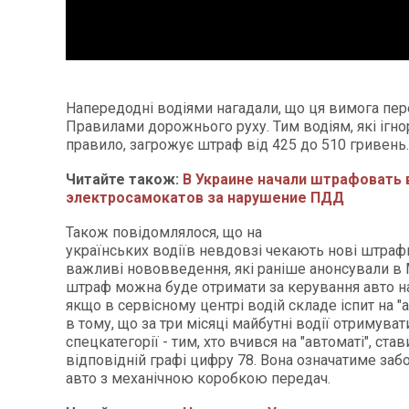
Напередодні водіями нагадали, що ця вимога пе
Правилами дорожнього руху. Тим водіям, які ігн
правило, загрожує штраф від 425 до 510 гривень.
Читайте також:
В Украине начали штрафовать
электросамокатов за нарушение ПДД
Також повідомлялося, що на
українських водіїв невдовзі чекають нові штрафи
важливі нововведення, які раніше анонсували в 
штраф можна буде отримати за керування авто на 
якщо в сервісному центрі водій складе іспит на "
в тому, що за три місяці майбутні водії отримува
спецкатегорії - тим, хто вчився на "автоматі", ста
відповідній графі цифру 78. Вона означатиме за
авто з механічною коробкою передач.