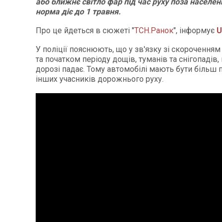
або ближнє світло фар під час руху поза населен
норма діє до 1 травня.
Про це йдеться в сюжеті "
ТСН.Ранок
", інформує
U
У поліції пояснюють, що у зв'язку зі скороченням
та початком періоду дощів, туманів та снігопадів,
дорозі падає. Тому автомобілі мають бути більш 
інших учасників дорожнього руху.