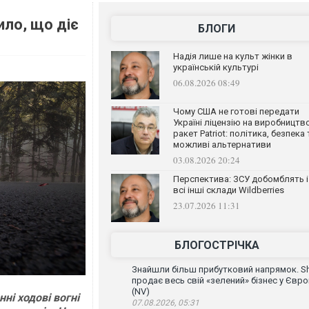
ило, що діє
БЛОГИ
Надія лише на культ жінки в
українській культурі
06.08.2026 08:49
Чому США не готові передати
Україні ліцензію на виробництв
ракет Patriot: політика, безпека 
можливі альтернативи
03.08.2026 20:24
Перспектива: ЗСУ добомблять і
всі інші склади Wildberries
23.07.2026 11:31
БЛОГОСТРІЧКА
Знайшли більш прибутковий напрямок. Sh
продає весь свій «зелений» бізнес у Євро
(NV)
нні ходові вогні
07.08.2026, 05:31