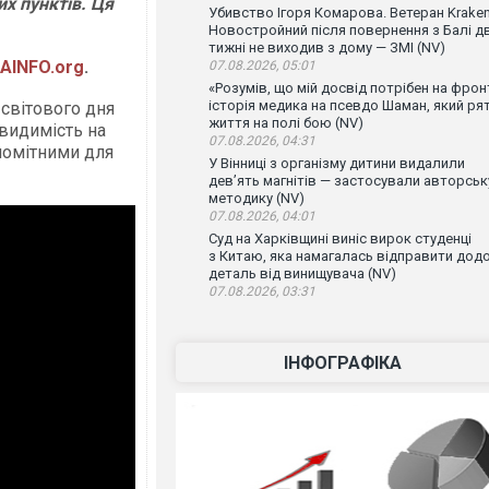
их пунктів. Ця
Убивство Ігоря Комарова. Ветеран Krake
Новостройний після повернення з Балі д
тижні не виходив з дому — ЗМІ (NV)
AINFO.org
.
07.08.2026, 05:01
«Розумів, що мій досвід потрібен на фронт
історія медика на псевдо Шаман, який ря
 світового дня
життя на полі бою (NV)
 видимість на
07.08.2026, 04:31
помітними для
У Вінниці з організму дитини видалили
дев’ять магнітів — застосували авторськ
методику (NV)
07.08.2026, 04:01
Суд на Харківщині виніс вирок студенці
з Китаю, яка намагалась відправити дод
деталь від винищувача (NV)
07.08.2026, 03:31
ІНФОГРАФІКА