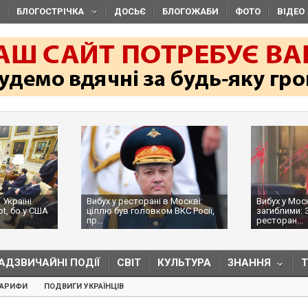
БЛОГОСТРІЧКА
ДОСЬЄ
БЛОГОЖАБИ
ФОТО
ВІДЕО
 Україні
Вибух у ресторані в Москві:
Вибух у Мос
ot, бо у США
ціллю був головком ВКС Росії,
загиблими: 
пр...
ресторан...
АДЗВИЧАЙНІ ПОДІЇ
СВІТ
КУЛЬТУРА
ЗНАННЯ
ТАРИФИ
ПОДВИГИ УКРАЇНЦІВ