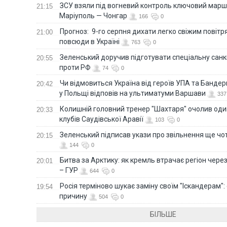
ЗСУ взяли під вогневий контроль ключовий марш
21:15
Маріуполь — Чонгар
166
0
Прогноз: 9-го серпня дихати легко свіжим повіт
21:00
повсюди в Україні
763
0
Зеленський доручив підготувати спеціальну санк
20:55
проти РФ
74
0
Чи відмовиться Україна від героїв УПА та Бандер
20:42
у Польщі відповів на ультиматуми Варшави
337
Колишній головний тренер "Шахтаря" очолив оди
20:33
клубів Саудівської Аравії
103
0
Зеленський підписав укази про звільнення ще чо
20:15
144
0
Битва за Арктику: як кремль втрачає регіон через 
20:01
– ГУР
644
0
Росія терміново шукає заміну своїм "Іскандерам":
19:54
причину
504
0
БІЛЬШЕ