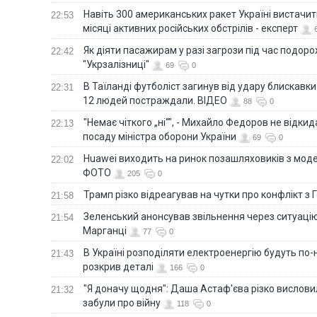
Навіть 300 американських ракет Україні вистачит
22:53
місяці активних російських обстрілів - експерт
Як діяти пасажирам у разі загрози під час подорож
22:42
"Укрзалізниці"
69
0
В Таїланді футболіст загинув від удару блискавки
22:31
12 людей постраждали. ВІДЕО
88
0
"Немає чіткого „ні“", - Михайло Федоров не відки
22:13
посаду міністра оборони України
69
0
Huawei виходить на ринок позашляховиків з моде
22:02
ФОТО
205
0
Трамп різко відреагував на чутки про конфлікт з 
21:58
Зеленський анонсував звільнення через ситуацію
21:54
Марганці
77
0
В Україні розподіляти електроенергію будуть по
21:43
розкрив деталі
166
0
"Я доначу щодня": Даша Астаф'єва різко висловила
21:32
забули про війну
118
0