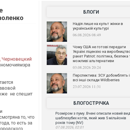
е
БЛОГИ
воленко
Надія лише на культ жінки в
українській культурі
06.08.2026 08:49
Чому США не готові передати
Україні ліцензію на виробництв
ракет Patriot: політика, безпека 
 Черновецкий
можливі альтернативи
олномочиямэра
03.08.2026 20:24
Перспектива: ЗСУ добомблять і
всі інші склади Wildberries
тается
23.07.2026 11:31
равовой
хоже не спешит
БЛОГОСТРІЧКА
и
Розміром з пуму. Вчені описали новий ви
мотряна то, что
шаблезубих котів, який жив 5 мільйонів
да, то есть за
років тому (NV)
07.08.2026, 02:01
городского