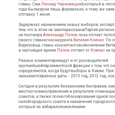
главы. Сам
Леонид Черновецкий
,который в пос
года былмэром лишь формально, к тому же заяв
отставку 1 июня.
Задержкус назначением новых выборов экспер
тем, что в этом не заинтересованаПартия регионо
на постмэра
Александр Попов
пока отстает попоп
своего главногоконкурента
Виталия Кличко
. По 
Березовца, главы консалтинговойкомпании Berta
в настоящее время
Попов
отстает от
Кличко
на т
Разные комментарииидут и от руководителей
крупнейшейпарламентской фракции о том, что о
определяются, когда будутвыборы в Киеве. При
называютсяразные даты - 2013 год, 2012 год, осе
Сегодня в результате беззаконияи бесправия, к
местногосамоуправления в результате отменыр
советов, а также полногоблокирования одной по
силойгородского совета и назначения городског
который не избиралсякиевлянами.