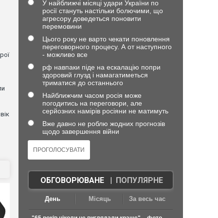
У найближчі місяці удари України по
росії стануть настільки болючими, що
агресору доведеться поновити
перемовини
Цього року не варто чекати поновлення
переговорного процесу. А от наступного
- можливо все
рої
рф навпаки піде на ескалацію попри
здоровий глузд і намагатиметься
триматися до останнього
ли
Найближчим часом росія може
погодитись на переговори, але
серйозних намірів росіяни не матимуть
вік
Вже давно не роблю жодних прогнозів
щодо завершення війни
ОБГОВОРЮВАНЕ
|
ПОПУЛЯРНЕ
День
Місяць
За весь час