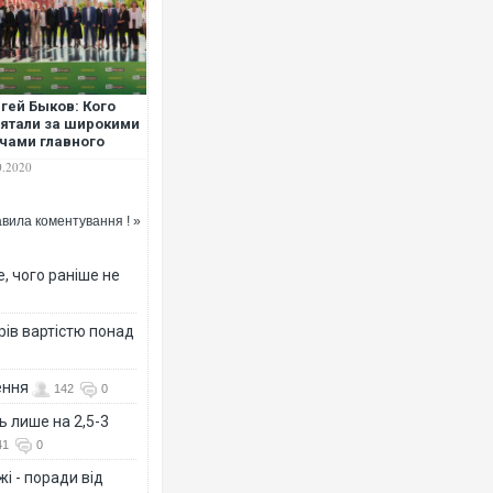
гей Быков: Кого
ятали за широкими
чами главного
торатора страны
0.2020
олая Тищенко?
вила коментування ! »
, чого раніше не
рів вартістю понад
ення
142
0
ь лише на 2,5-3
41
0
і - поради від