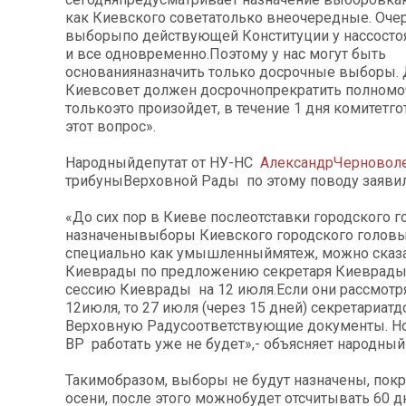
как Киевского советатолько внеочередные. Оч
выборыпо действующей Конституции у нассостоя
и все одновременно.Поэтому у нас могут быть
основанияназначить только досрочные выборы. 
Киевсовет должен досрочнопрекратить полномоч
толькоэто произойдет, в течение 1 дня комитетг
этот вопрос».
Народныйдепутат от НУ-НС
Александ
р
Черновол
трибуныВерховной Рады по этому поводу заяви
«До сих пор в Киеве послеотставки городского г
назначенывыборы Киевского городского головы.
специально как умышленныймятеж, можно сказа
Киеврады по предложению секретаря Киеврады
сессию Киеврады на 12 июля.Если они рассмотря
12июля, то 27 июля (через 15 дней) секретариат
Верховную Радусоответствующие документы. Н
ВР работать уже не будет»,- объясняет народный 
Такимобразом, выборы не будут назначены, пок
осени, после этого можнобудет отсчитывать 60 дн