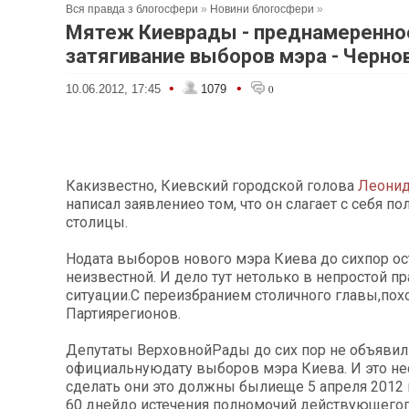
Вся правда з блогосфери
»
Новини блогосфери
»
Мятеж Киеврады - преднамеренно
затягивание выборов мэра - Черно
•
•
10.06.2012, 17:45
1079
0
Какизвестно, Киевский городской голова
Леонид
написал заявлениео том, что он слагает с себя п
столицы.
Нодата выборов нового мэра Киева до сихпор ос
неизвестной. И дело тут нетолько в непростой п
ситуации.С переизбранием столичного главы,по
Партиярегионов.
Депутаты ВерховнойРады до сих пор не объявил
официальнуюдату выборов мэра Киева. И это нес
сделать они это должны былиеще 5 апреля 2012 го
60 днейдо истечения полномочий действующего