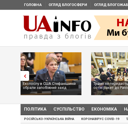
ГОЛОВНА
ОГЛЯД БЛОГОСФЕРИ
ОГЛЯД БЛОГОЖАБ
Експослу в США Стефанішиній
Трамп не передасть
обрали запобіжний захід
сотні ракет до Patri
...
ПОЛІТИКА
СУСПІЛЬСТВО
ЕКОНОМІКА
Н
РОСІЙСЬКО-УКРАЇНСЬКА ВІЙНА
КОРОНАВІРУС COVID-19