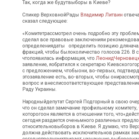
Так, когда же будутвыборы в Киеве?
Спикер ВерховнойРады
Владимир Литвин
отвеча
сказал следующее:
«Комитетрассмотрел очень подробно эту проблем
сделал все правовые заключенияи рекомендова
определениядаты определить позицию дляначал
фракций, чтобы былоколичество голосов 226. В св
чтопоявилась информация, что
ЛеонидЧерновец
заявление, яобратился к секретарю Киевскогого
с предложением, чтобыони, во-первых, подтверд
этозаявление есть, во-вторых, чтобы онирассмот
вопрос и внеслисоответствующее представлени
Раду Украины.
Народныйдепутат Сергей Подгорный в свою оче
что он сделал замечание профильному комитету,
которогоон является в отношении того, что«дейс
сегодня раздается оченьмного различных предл
относительновыборов в Киеве. Я думаю, что Ве
должна действовать исключительнов рамках зак
сегодняпредусматривает назначение выборовкак