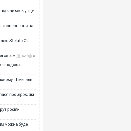
 під час матчу: ще
дає повернення на
ллю Stelato G9.
Гегсетом
62
0
 із водою в
-новому: Шмигаль
ся про зірок, які
рут росіян
рям можна буде