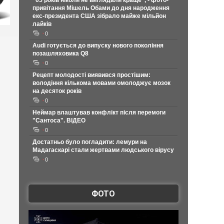
"65 років ніколи не виглядали краще", - фото-
привітання Мішель Обами до дня народження
екс-президента США зібрало майже мільйон
лайків
0
Audi готується до випуску нового покоління
позашляховика Q8
0
Рецепт молодості виявився простішим:
володіння кількома мовами омолоджує мозок
на десяток років
0
Неймар влаштував конфлікт після перемоги
"Сантоса". ВІДЕО
0
Достатньо було погладити: лемури на
Мадагаскарі стали жертвами людського вірусу
0
ФОТО