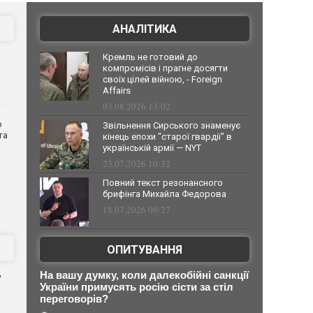
АНАЛІТИКА
Кремль не готовий до
компромісів і прагне досягти
своїх цілей війною, - Foreign
Affairs
03.08.2026 13:02
о
Звільнення Сирського знаменує
та
кінець епохи "старої гвардії" в
українській армії — NYT
23.07.2026 10:32
Повний текст резонансного
брифінга Михайла Федорова
18.07.2026 09:27
ОПИТУВАННЯ
д
На вашу думку, коли далекобійні санкції
України примусять росію сісти за стіл
переговорів?