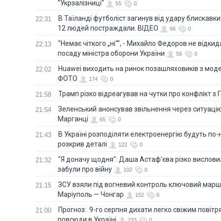
"Укрзалізниці"
55
0
В Таїланді футболіст загинув від удару блискавки
22:31
12 людей постраждали. ВІДЕО
66
0
"Немає чіткого „ні“", - Михайло Федоров не відки
22:13
посаду міністра оборони України
56
0
Huawei виходить на ринок позашляховиків з моде
22:02
ФОТО
174
0
Трамп різко відреагував на чутки про конфлікт з 
21:58
Зеленський анонсував звільнення через ситуацію
21:54
Марганці
65
0
В Україні розподіляти електроенергію будуть по
21:43
розкрив деталі
122
0
"Я доначу щодня": Даша Астаф'єва різко висловила
21:32
забули про війну
102
0
ЗСУ взяли під вогневий контроль ключовий марш
21:15
Маріуполь — Чонгар
152
0
Прогноз: 9-го серпня дихати легко свіжим повіт
21:00
повсюди в Україні
233
0