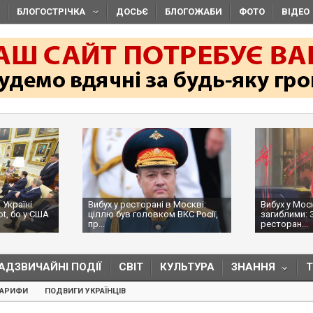
БЛОГОСТРІЧКА
ДОСЬЄ
БЛОГОЖАБИ
ФОТО
ВІДЕО
 Україні
Вибух у ресторані в Москві:
Вибух у Мос
ot, бо у США
ціллю був головком ВКС Росії,
загиблими: 
пр...
ресторан...
АДЗВИЧАЙНІ ПОДІЇ
СВІТ
КУЛЬТУРА
ЗНАННЯ
ТАРИФИ
ПОДВИГИ УКРАЇНЦІВ