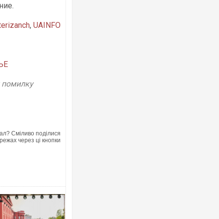
ние.
terizanch
,
UAINFO
ЬЕ
у помилку
ал? Сміливо поділися
режах через ці кнопки