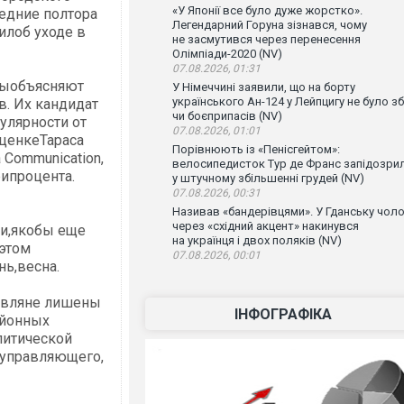
«У Японії все було дуже жорстко».
ледние полтора
Легендарний Горуна зізнався, чому
илоб уходе в
не засмутився через перенесення
Олімпіади-2020 (NV)
07.08.2026, 01:31
тыобъясняют
У Німеччині заявили, що на борту
українського Ан-124 у Лейпцигу не було зб
в. Их кандидат
чи боєприпасів (NV)
улярности от
07.08.2026, 01:01
оценкеТараса
Порівнюють із «Пенісгейтом»:
 Communication,
велосипедисток Тур де Франс запідозри
рипроцента.
у штучному збільшенні грудей (NV)
07.08.2026, 00:31
Називав «бандерівцями». У Гданську чоло
через «східний акцент» накинувся
ни,якобы еще
на українця і двох поляків (NV)
 этом
07.08.2026, 00:01
нь,весна.
иевляне лишены
ІНФОГРАФІКА
айонных
литической
оуправляющего,