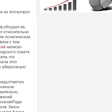
я на этотвопрос
у,обсудил ее,
л относительно
а политических
язи с тем,
кий
написал
родского совета
или, что
рели этот
е вВерховную
редьотметил,
 членом
твительно,
ожений
рховнаяРада
она. Закон
 мэра Киева,