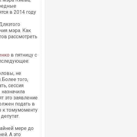
ередные
тся в 2014 году
Дляэтого
ия мэра. Как
отов рассмотреть
Росія атакувала Суми КАБами: пошко
торговельний центр, будинки, є постр
ФОТО
енко
в пятницу с
лследующее:
оловы, не
Более того,
ть, сессия
 назначила
т это заявление
должен подать в
о к томумоменту
депутат.
Топпосадовцю Повітряних Сил вручил
підозру
райней мере до
ей. А это