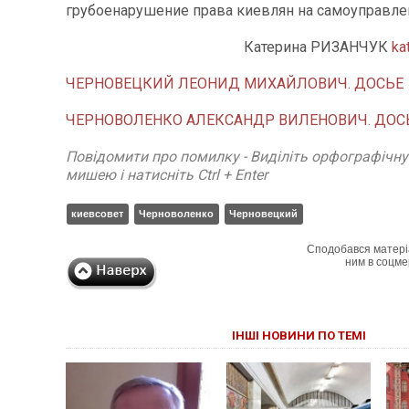
грубоенарушение права киевлян на самоуправле
Катерина РИЗАНЧУК
ka
ЧЕРНОВЕЦКИЙ ЛЕОНИД МИХАЙЛОВИЧ. ДОСЬЕ
ЧЕРНОВОЛЕНКО АЛЕКСАНДР ВИЛЕНОВИЧ. ДОС
Повідомити про помилку - Виділіть орфографічн
мишею і натисніть Ctrl + Enter
киевсовет
Черноволенко
Черновецкий
Сподобався матері
ним в соцме
ІНШІ НОВИНИ ПО ТЕМІ