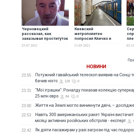
Черновецкий
Киевский
Сер
рассказал, как
метрополитен
спр
заказывал проституток
попросил Кличко и
пле
для Кучмы и Литвина.
Киевсовет повысить
рес
25.07.2021
13.05.2021
02.1
ВИДЕО
цену на проезд.
Ник
"Киевпасстранс" тоже
жалуется на убытки
Пра
НОВИНИ
Потужний гавайський телескоп виявив на Сонці те
23:55
бачив ніхто
126
0
"Мої іграшки": Роналду показав колекцію суперка
23:31
25 млн євро
84
0
Життя на Землі могло виникнути двічі, – дослідж
23:00
Навіть 300 американських ракет Україні вистачит
22:53
місяці активних російських обстрілів - експерт
Як діяти пасажирам у разі загрози під час подорож
22:42