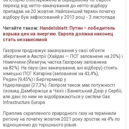
перехід від нетто-закачування до нетто-відбору
припадав на 20 жовтня. Найпізніший термін початку
відбору був зафіксований у 2013 році - 3 листопада.
Читайте також:
Handelsblatt: Путин – победитель
взрыва цен на энергию. Европа должна наконец
стать независимой
Газпром продовжує закачування у свої об'єкти
зберігання в Австрії (Хайдах — ПСГ заповнене на 20%) і
Німеччини (Йемгум, частка Газпрому заповнена
на 82%). На паузі (ані закачування, ані відбору) стоять
німецькі ПСГ Катаріна (заповнене на 43,4%),
Реден (9,45%) і Бергермеєр у
Нідерландах (27,3%). Газпром також має потужності
сховищ Дамборжіце в Чехії і Банатський Двір у Сербії,
але дані по ним не відображаються у системі Gas
Infrastructure Europe.
Приплив скрапленого природного газу на термінали
регіону на початку жовтня 2021 року зростає на 4% по
відношенню до торішнього рівня.