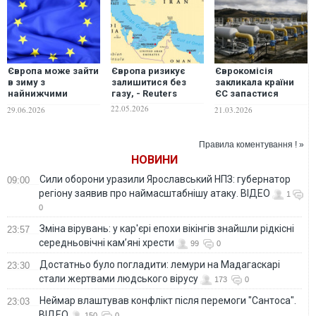
Європа може зайти
Європа ризикує
Єврокомісія
в зиму з
залишитися без
закликала країни
найнижчими
газу, - Reuters
ЄС запастися
запасами газу за 15
газом негайно
22.05.2026
29.06.2026
21.03.2026
років
Правила коментування ! »
НОВИНИ
Сили оборони уразили Ярославський НПЗ: губернатор
09:00
регіону заявив про наймасштабнішу атаку. ВІДЕО
1
0
Зміна вірувань: у кар'єрі епохи вікінгів знайшли рідкісні
23:57
середньовічні кам’яні хрести
99
0
Достатньо було погладити: лемури на Мадагаскарі
23:30
стали жертвами людського вірусу
173
0
Неймар влаштував конфлікт після перемоги "Сантоса".
23:03
ВІДЕО
150
0