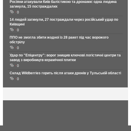
Росіяни атакували Київ балістикою та дронами: одна людина
загинула, 15 постраждалих
0
14 людей загинули, 27 постраждали через російський удар по
Київщині
0
ППО не змогла збити жодної із 28 ракет під час ворожого
обстрілу
0
Удар по "Епіцентру": ворог знищив ключові логістичні центри та
завод з виробництв керамічної плитки
0
Склад Wildberries горить після атаки дронів у Тульській області
0