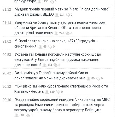
прокуратура
1138
0
Мудрик провів перший матч за "Челсі" після допінгової
21:32
дискваліфікації. ВІДЕО
114
0
Залужний не брав участі у зустрічі з новим міністром
21:14
оборони Британії в Києві: в ОП та в оточенні посла
дають різні пояснення
276
0
У Києві завтра - сильна спека, +37+39 градусів. -
21:02
синоптикиня
66
0
Україна та Польща погодили наступні кроки щодо
20:53
ексгумацій: у Львові підбили підсумки виконання
домовленостей
114
0
Витік аміаку у Голосіївському районі Києва
20:42
локалізували: чи можна відкривати вікна
80
0
ФБР різко змінило курс і почало співпрацю з Росією та
20:32
Китаєм, - Reuters
529
0
"Надзвичайно серйозний інцидент", - керівництво МВС
20:16
та розвідка Німеччини терміново збираються через
загрозу українському борту в аеропорту Лейпцига
601
0