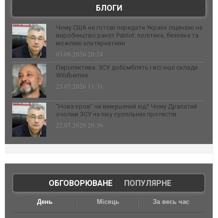
БЛОГИ
Чому США не готові передати Україні ліцензію на
виробництво ракет Patriot: політика, безпека та
можливі альтернативи
03.08.2026 20:24
Перспектива: ЗСУ добомблять і всі інші склади
Wildberries
23.07.2026 11:31
“Нова кров” чи вимушений хід? Чому Драпатий
очолив ЗСУ на піку суспільних протестів
22.07.2026 20:36
ОБГОВОРЮВАНЕ
|
ПОПУЛЯРНЕ
День
Місяць
За весь час