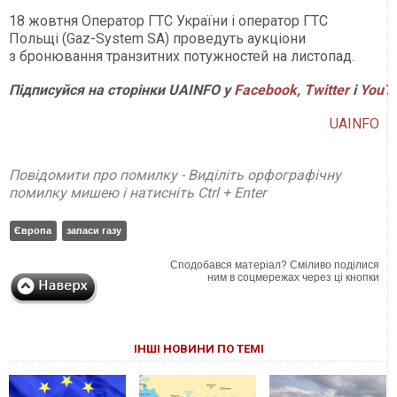
18 жовтня Оператор ГТС України і оператор ГТС
Польщі (Gaz-System SA) проведуть аукціони
з бронювання транзитних потужностей на листопад.
Підписуйся на сторінки UAINFO у
Facebook
,
Twitter
і
YouT
UAINFO
Повідомити про помилку - Виділіть орфографічну
помилку мишею і натисніть Ctrl + Enter
Європа
запаси газу
Сподобався матеріал? Сміливо поділися
ним в соцмережах через ці кнопки
ІНШІ НОВИНИ ПО ТЕМІ