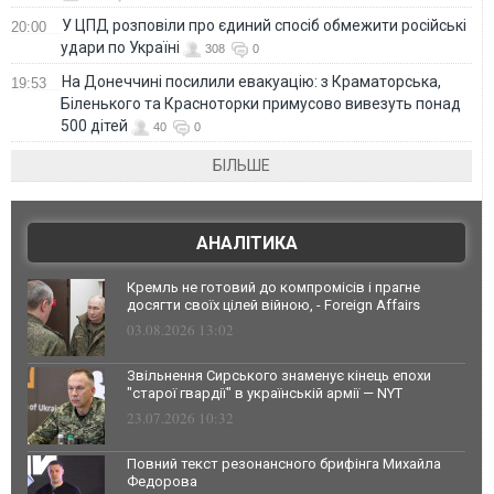
У ЦПД розповіли про єдиний спосіб обмежити російські
20:00
удари по Україні
308
0
На Донеччині посилили евакуацію: з Краматорська,
19:53
Біленького та Красноторки примусово вивезуть понад
500 дітей
40
0
БІЛЬШЕ
АНАЛІТИКА
Кремль не готовий до компромісів і прагне
досягти своїх цілей війною, - Foreign Affairs
03.08.2026 13:02
Звільнення Сирського знаменує кінець епохи
"старої гвардії" в українській армії — NYT
23.07.2026 10:32
Повний текст резонансного брифінга Михайла
Федорова