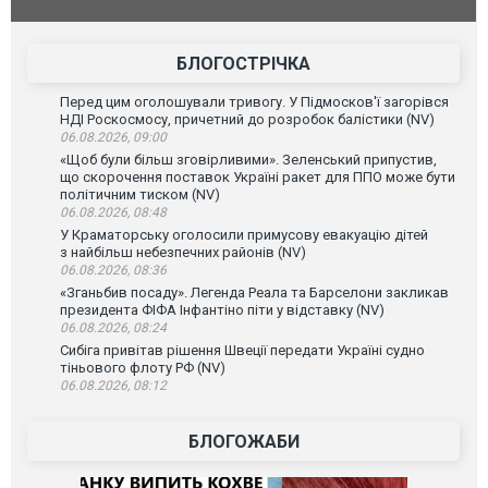
допінгової дискваліфікації. ВІДЕО
під час лік
Франції
БЛОГОСТРІЧКА
Перед цим оголошували тривогу. У Підмосков'ї загорівся
НДІ Роскосмосу, причетний до розробок балістики (NV)
06.08.2026, 09:00
«Щоб були більш зговірливими». Зеленський припустив,
що скорочення поставок Україні ракет для ППО може бути
політичним тиском (NV)
06.08.2026, 08:48
У Краматорську оголосили примусову евакуацію дітей
з найбільш небезпечних районів (NV)
06.08.2026, 08:36
«Зганьбив посаду». Легенда Реала та Барселони закликав
президента ФІФА Інфантіно піти у відставку (NV)
06.08.2026, 08:24
Сибіга привітав рішення Швеції передати Україні судно
тіньового флоту РФ (NV)
06.08.2026, 08:12
БЛОГОЖАБИ