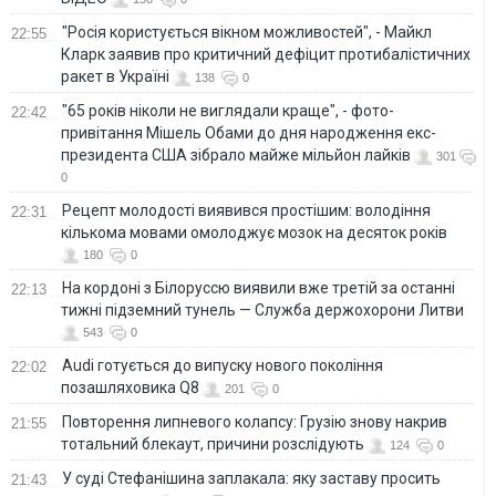
"Росія користується вікном можливостей", - Майкл
22:55
Кларк заявив про критичний дефіцит протибалістичних
ракет в Україні
138
0
"65 років ніколи не виглядали краще", - фото-
22:42
привітання Мішель Обами до дня народження екс-
президента США зібрало майже мільйон лайків
301
0
Рецепт молодості виявився простішим: володіння
22:31
кількома мовами омолоджує мозок на десяток років
180
0
На кордоні з Білоруссю виявили вже третій за останні
22:13
тижні підземний тунель — Служба держохорони Литви
543
0
Audi готується до випуску нового покоління
22:02
позашляховика Q8
201
0
Повторення липневого колапсу: Грузію знову накрив
21:55
тотальний блекаут, причини розслідують
124
0
У суді Стефанішина заплакала: яку заставу просить
21:43