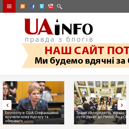
Експослу в США Стефанішиній
Трамп не передасть Україні
вручили нову підозру та
сотні ракет до Patriot, бо у С
обирають...
...