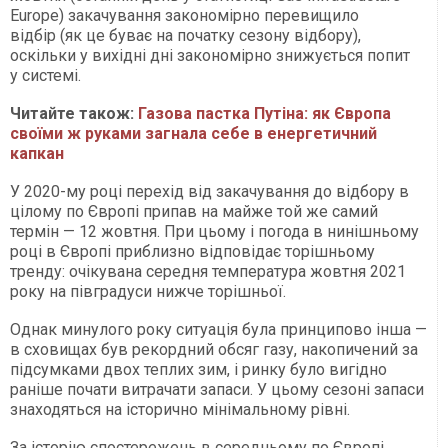
Europe) закачування закономірно перевищило
відбір (як це буває на початку сезону відбору),
оскільки у вихідні дні закономірно знижується попит
у системі.
Читайте також:
Газова пастка Путіна: як Європа
своїми ж руками загнала себе в енергетичний
капкан
У 2020-му році перехід від закачування до відбору в
цілому по Європі припав на майже той же самий
термін — 12 жовтня. При цьому і погода в нинішньому
році в Європі приблизно відповідає торішньому
тренду: очікувана середня температура жовтня 2021
року на півградуси нижче торішньої.
Однак минулого року ситуація була принципово інша —
в сховищах був рекордний обсяг газу, накопичений за
підсумками двох теплих зим, і ринку було вигідно
раніше почати витрачати запаси. У цьому сезоні запаси
знаходяться на історично мінімальному рівні.
За історію спостережень в середньому по Європі