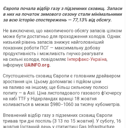
Європа почала відбір газу з підземних сховищ. Запаси
в них на початок зимового сезону стали мінімальними
за всю історію спостережень — 77,13% від обсягу.
Не виключено, що накопиченого обсягу запасів цілком
може бути достатньо для проходження холодів. Однак
низький рівень запасів знижує найголовніший
показник роботи ПСГ — максимальну добову
продуктивність і можливість гнучко реагувати
на сильні холоди, повідомляє
Інтерфакс-Україна
,
інформує
UAINFO.org
.
Спустошеність сховищ Європи є головним драйвером
зростання цін. Цьому допомагає і підйом ціни
на паливо на іншому, ще більш сильному полюсі
попиту — в Азії. Ціна листопадового газового ф’ючерсу
на хабі TTF у Нідерландах вранці 18 жовтня
коливається в межах $980−1060 за тисячу кубометрів.
Впевнений відбір газу з підземних сховищ Європи
тривав три дні поспіль (З 13 по 15 жовтня). У суботу, 16
жовтня (останній день у статистиці Gas Infrastructure