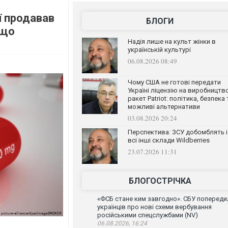
ї продавав
БЛОГИ
 що
Надія лише на культ жінки в
українській культурі
06.08.2026 08:49
Чому США не готові передати
Україні ліцензію на виробництв
ракет Patriot: політика, безпека 
можливі альтернативи
03.08.2026 20:24
Перспектива: ЗСУ добомблять і
всі інші склади Wildberries
23.07.2026 11:31
БЛОГОСТРІЧКА
«ФСБ стане ким завгодно». СБУ попереди
українців про нові схеми вербування
російськими спецслужбами (NV)
06.08.2026, 16:24