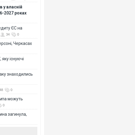
 у власній
26-2027 роках
едиту ЄС на
34
0
ерсоні, Черкасах
 яку існуючі
таку знаходились
48
0
ампа можуть
0
ина загинула,