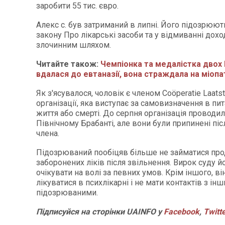
заробити 55 тис. євро.
Алекс с. був затриманий в липні. Його підозрюют
закону Про лікарські засоби та у відмиванні дох
злочинним шляхом.
Читайте також:
Чемпіонка та медалістка двох 
вдалася до евтаназії, вона страждала на міопа
Як з'ясувалося, чоловік є членом Coöperatie Laatst
організації, яка виступає за самовизначення в пи
життя або смерті. До серпня організація проводил
Північному Брабанті, але вони були припинені пі
члена.
Підозрюваний пообіцяв більше не займатися пр
заборонених ліків після звільнення. Вирок суду 
очікувати на волі за певних умов. Крім іншого, в
лікуватися в психлікарні і не мати контактів з ін
підозрюваними.
Підписуйся на сторінки UAINFO у
Facebook
,
Twitt