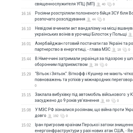
священнослужителя УПЦ (МП)
40
0
Росіяни розстріляли полоненого бійця ЗСУ біля В
16:16
розпочато розслідування
44
0
Невідомі вчинили акт вандалізму на місці вшану
16:10
українських воїнів в урочищі Білосток у Польщі
Азербайджан готовий постачати газ Україні та 
16:01
партнерство в енергетиці, - глава МЗС
18
0
В Німеччині затримали українця за підозрою у шп
15:44
оборонним підприємством
39
0
"Вітьок і Зятьок": Віткофф і Кушнер не мають чіт
15:29
повноважень та успіхів у міжнародних переговор
0
Заклала вибухівку під автомобіль військового: у К
15:15
засуджено до 9 років ув’язнення
69
0
У МЗС РФ зізналися росіянам, що війна проти Ук
15:08
довго
192
0
Іран пригрозив країнам Перської затоки знищен
15:02
енергоінфраструктури у разі нових атак США, - Re