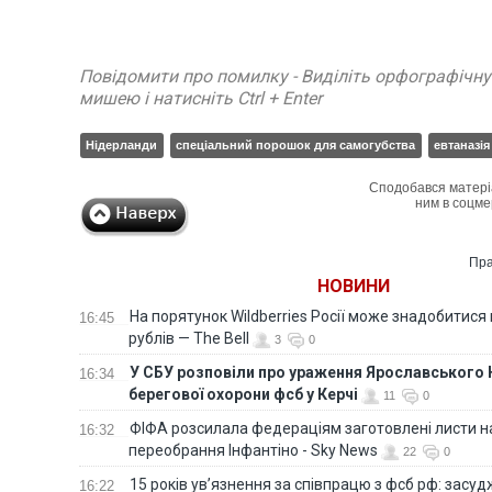
Повідомити про помилку - Виділіть орфографічн
мишею і натисніть Ctrl + Enter
Нідерланди
спеціальний порошок для самогубства
евтаназія
Сподобався матері
ним в соцме
Пра
НОВИНИ
На порятунок Wildberries Росії може знадобитися
16:45
рублів — The Bell
3
0
У СБУ розповіли про ураження Ярославського 
16:34
берегової охорони фсб у Керчі
11
0
ФІФА розсилала федераціям заготовлені листи н
16:32
переобрання Інфантіно - Sky News
22
0
15 років ув’язнення за співпрацю з фсб рф: засу
16:22