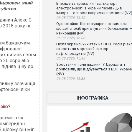
йндховен, який
Вперше за тривалий час. Експорт
убства.
електроенергії з України перевищив
імпорт — основні напрямки поставок (NV
06.08.2026, 16:12
адянин Алекс С.
Одностайно. Шість кухарів погодилися,
з 2018 року по
що цей спосіб приготування баклажанів 
найкращий (NV)
06.08.2026, 16:00
сім бажаючим,
Після українських атак на НПЗ. Росія різк
шифрованої
скоротила морський експорт
нафтопродуктів (NV)
них питань своїм
06.08.2026, 15:48
ю 20 євро або
Зростання після падіння. У Держстаті
 підняв ціну до
розповіли, що відбувається з ВВП Україн
(NV)
06.08.2026, 15:36
упили у злочинця
ртоносні ліки
ІНФОГРАФІКА
азію?
ідомого як
домперидон,
 цілому він міг