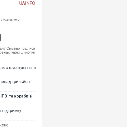
UAINFO
у помилку
Росія атакувала Суми КАБа
торговельний центр, будинки
ФОТО
ал? Сміливо поділися
режах через ці кнопки
вила коментування ! »
 понад трильйон
НПЗ та кораблів
а підтримку
Топпосадовцю Повітряних С
підозру
джено