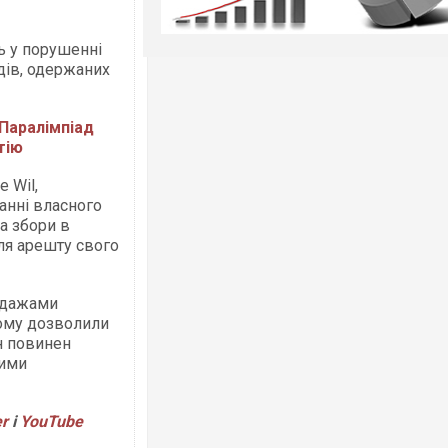
ь у порушенні
одів, одержаних
Паралімпіад
тію
e Wil,
танні власного
а збори в
сля арешту свого
одажами
йому дозволили
ін повинен
шими
er
і
YouTube