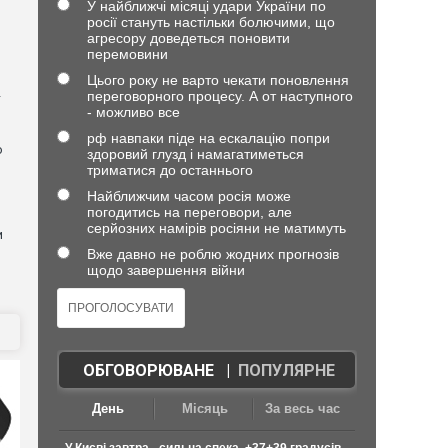
У найближчі місяці удари України по
росії стануть настільки болючими, що
агресору доведеться поновити
)
перемовини
Цього року не варто чекати поновлення
переговорного процесу. А от наступного
—
- можливо все
рф навпаки піде на ескалацію попри
о
здоровий глузд і намагатиметься
триматися до останнього
Найближчим часом росія може
погодитись на переговори, але
серйозних намірів росіяни не матимуть
и
Вже давно не роблю жодних прогнозів
щодо завершення війни
ОБГОВОРЮВАНЕ
|
ПОПУЛЯРНЕ
День
Місяць
За весь час