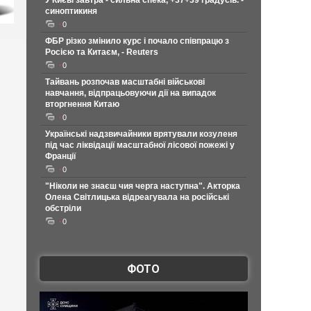
У Києві завтра - сильна спека, +37+39 градусів. -
синоптикиня
0
ФБР різко змінило курс і почало співпрацю з
Росією та Китаєм, - Reuters
0
Тайвань розпочав масштабні військові
навчання, відпрацьовуючи дії на випадок
вторгнення Китаю
0
Українські надзвичайники врятували козуленя
під час ліквідації масштабної лісової пожежі у
Франції
0
"Ніколи не знаєш чия черга наступна". Акторка
Олена Світлицька відреагувала на російські
обстріли
0
ФОТО