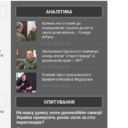
АНАЛІТИКА
Кремль не готовий до
компромісів і прагне досягти
своїх цілей війною, - Foreign
Affairs
03.08.2026 13:02
о
Звільнення Сирського знаменує
та
кінець епохи "старої гвардії" в
українській армії — NYT
23.07.2026 10:32
Повний текст резонансного
брифінга Михайла Федорова
18.07.2026 09:27
ОПИТУВАННЯ
ла
На вашу думку, коли далекобійні санкції
України примусять росію сісти за стіл
переговорів?