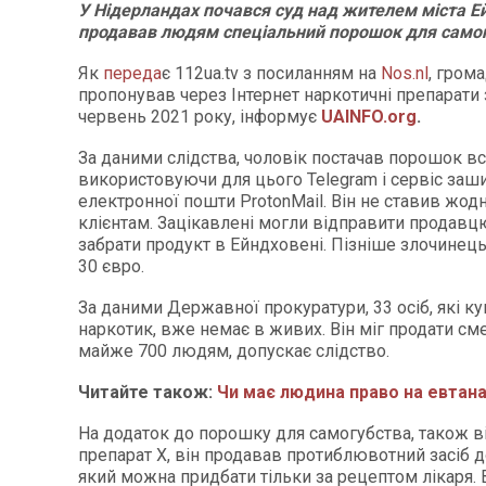
У Нідерландах почався суд над жителем міста Е
продавав людям спеціальний порошок для самог
Як
переда
є 112ua.tv з посиланням на
Nos.nl
, гром
пропонував через Інтернет наркотичні препарати 
червень 2021 року, інформує
UAINFO.org
.
За даними слідства, чоловік постачав порошок в
використовуючи для цього Telegram і сервіс за
електронної пошти ProtonMail. Він не ставив жод
клієнтам. Зацікавлені могли відправити продавц
забрати продукт в Ейндховені. Пізніше злочинець
30 євро.
За даними Державної прокуратури, 33 осіб, які к
наркотик, вже немає в живих. Він міг продати сме
майже 700 людям, допускає слідство.
Читайте також:
Чи має людина право на евтан
На додаток до порошку для самогубства, також в
препарат X, він продавав протиблювотний засіб 
який можна придбати тільки за рецептом лікаря. В