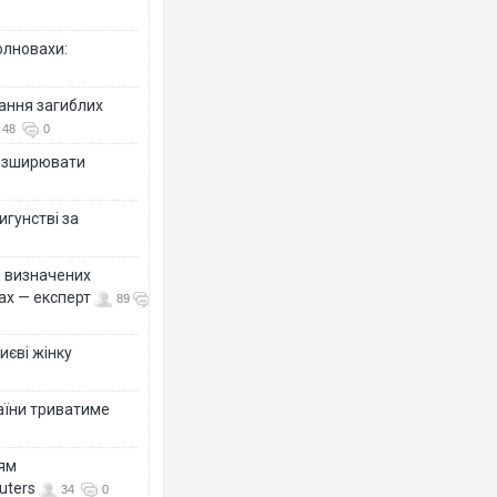
олновахи:
вання загиблих
48
0
розширювати
игунстві за
ко визначених
ах — експерт
89
иєві жінку
раїни триватиме
ням
uters
34
0