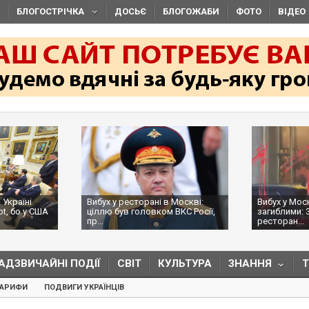
БЛОГОСТРІЧКА
ДОСЬЄ
БЛОГОЖАБИ
ФОТО
ВІДЕО
 Україні
Вибух у ресторані в Москві:
Вибух у Мос
ot, бо у США
ціллю був головком ВКС Росії,
загиблими: 
пр...
ресторан...
АДЗВИЧАЙНІ ПОДІЇ
СВІТ
КУЛЬТУРА
ЗНАННЯ
ТАРИФИ
ПОДВИГИ УКРАЇНЦІВ