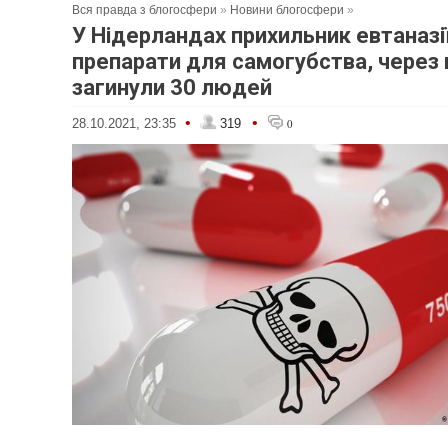
Вся правда з блогосфери
»
Новини блогосфери
»
У Нідерландах прихильник евтаназі
препарати для самогубства, через
загинули 30 людей
•
•
28.10.2021, 23:35
319
0