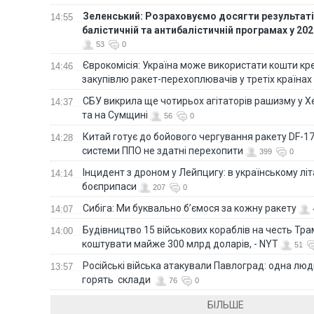
Зеленський: Розраховуємо досягти результатів
14:55
балістичній та антибалістичній програмах у 20
53
0
Єврокомісія: Україна може використати кошти кр
14:46
закупівлю ракет-перехоплювачів у третіх країнах
СБУ викрила ще чотирьох агітаторів рашизму у Х
14:37
та на Сумщині
56
0
Китай готує до бойового чергування ракету DF-17,
14:28
системи ППО не здатні перехопити
399
0
Інцидент з дроном у Лейпцигу: в українському лі
14:14
боєприпаси
207
0
Сибіга: Ми буквально б’ємося за кожну ракету
14:07
Будівництво 15 військових кораблів на честь Тр
14:00
коштувати майже 300 млрд доларів, - NYT
51
Російські війська атакували Павлоград: одна люд
13:57
горять склади
76
0
БІЛЬШЕ