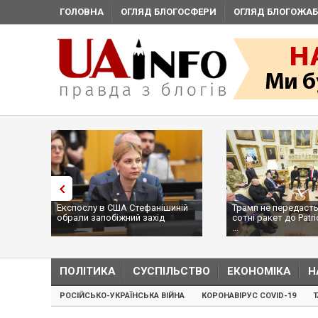
ГОЛОВНА
ОГЛЯД БЛОГОСФЕРИ
ОГЛЯД БЛОГОЖАБ
Експослу в США Стефанішиній
Трамп не передасть
обрали запобіжний захід
сотні ракет до Patri
...
ПОЛІТИКА
СУСПІЛЬСТВО
ЕКОНОМІКА
Н
РОСІЙСЬКО-УКРАЇНСЬКА ВІЙНА
КОРОНАВІРУС COVID-19