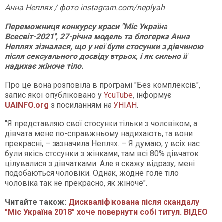
Анна Неплях / фото instagram.com/neplyah
Переможниця конкурсу краси "Міс Україна
Всесвіт-2021", 27-річна модель та блогерка Анна
Неплях зізналася, що у неї були стосунки з дівчиною
після сексуального досвіду втрьох, і як сильно її
надихає жіноче тіло.
Про це вона розповіла в програмі "Без комплексів",
запис якої опубліковано у
YouTube
, інформує
UAINFO.org
з посиланням на
УНІАН
.
"Я представляю свої стосунки тільки з чоловіком, а
дівчата мене по-справжньому надихають, та вони
прекрасні, – зазначила Неплях. – Я думаю, у всіх нас
були якісь стосунки з жінками, там всі 80% дівчаток
цілувалися з дівчатками. Але я скажу відразу, мені
подобаються чоловіки. Однак, жодне голе тіло
чоловіка так не прекрасно, як жіноче".
Читайте також:
Дискваліфікована після скандалу
"Міс Україна 2018" хоче повернути собі титул. ВІДЕО