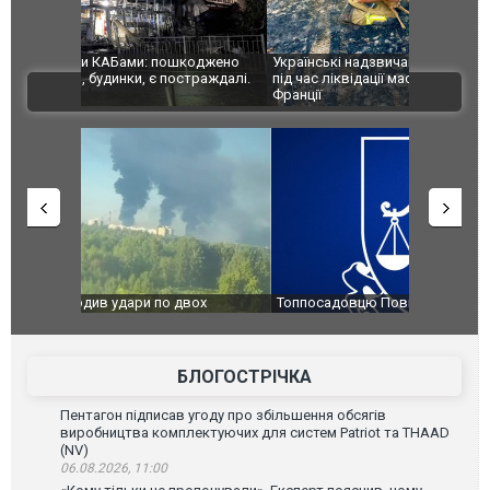
шкоджено
Українські надзвичайники врятували козуленя
СБУ за спр
траждалі.
під час ліквідації масштабної лісової пожежі у
Болгарії з
ВІДЕО
Франції
ФОТО
вох
Топпосадовцю Повітряних Сил вручили нову
Сили оборо
о флоту
підозру
губернатор
атаку. ВІД
БЛОГОСТРІЧКА
Пентагон підписав угоду про збільшення обсягів
виробництва комплектуючих для систем Patriot та THAAD
(NV)
06.08.2026, 11:00