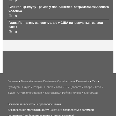
0
Біля гольф-клубу Трампа у Лос-Анжелесі затримали озброєного
чоловіка
0
Глава Пентагону заперечує, що у США вичерпуються запаси
ракет
0
Головна
•
Головні новини
•
Політика
•
Суспільство
•
Економіка
беспроводной
•
Світ
•
Культура
•
Наука
•
Історія
•
Освіта
•
Авто
•
IT
•
Здоров'я
интернет
•
Спорт
•
Фото
•
Відео
•
Огляд блогосфери
•
Блоголента
•
Рейтинг блогів
киев
•
Блогожаби
и
Всі новини належать їх правовласникам.
область
Використання матеріалів сайту
uainfo.org
дозволяється за умови
wimax
посилання (для інтернет-видань - гіперпосилання).
интернет