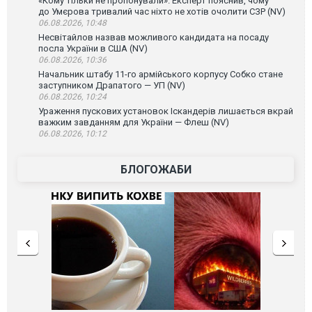
«Кому тільки не пропонували». Експерт пояснив, чому
до Умєрова тривалий час ніхто не хотів очолити СЗР (NV)
06.08.2026, 10:48
Несвітайлов назвав можливого кандидата на посаду
посла України в США (NV)
06.08.2026, 10:36
Начальник штабу 11-го армійського корпусу Собко стане
заступником Драпатого — УП (NV)
06.08.2026, 10:24
Ураження пускових установок Іскандерів лишається вкрай
важким завданням для України — Флеш (NV)
06.08.2026, 10:12
БЛОГОЖАБИ