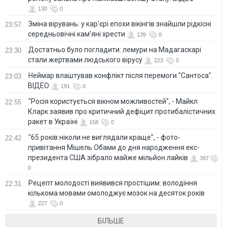
130
0
Зміна вірувань: у кар'єрі епохи вікінгів знайшли рідкісні
23:57
середньовічні кам’яні хрести
139
0
Достатньо було погладити: лемури на Мадагаскарі
23:30
стали жертвами людського вірусу
223
0
Неймар влаштував конфлікт після перемоги "Сантоса".
23:03
ВІДЕО
191
0
"Росія користується вікном можливостей", - Майкл
22:55
Кларк заявив про критичний дефіцит протибалістичних
ракет в Україні
158
0
"65 років ніколи не виглядали краще", - фото-
22:42
привітання Мішель Обами до дня народження екс-
президента США зібрало майже мільйон лайків
397
0
Рецепт молодості виявився простішим: володіння
22:31
кількома мовами омолоджує мозок на десяток років
227
0
БІЛЬШЕ