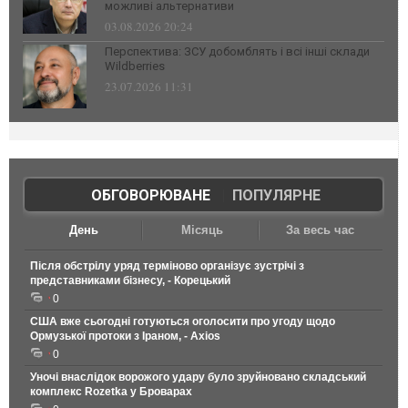
можливі альтернативи
03.08.2026 20:24
Перспектива: ЗСУ добомблять і всі інші склади
Wildberries
23.07.2026 11:31
ОБГОВОРЮВАНЕ
|
ПОПУЛЯРНЕ
День
Місяць
За весь час
Після обстрілу уряд терміново організує зустрічі з
представниками бізнесу, - Корецький
0
США вже сьогодні готуються оголосити про угоду щодо
Ормузької протоки з Іраном, - Axios
0
Уночі внаслідок ворожого удару було зруйновано складський
комплекс Rozetka у Броварах