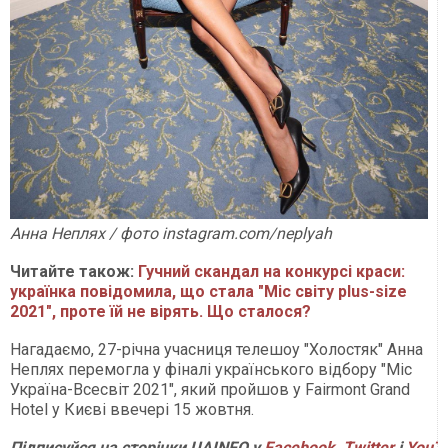
Анна Неплях / фото instagram.com/neplyah
Читайте також:
Гучний скандал на конкурсі краси:
українка повідомила, що стала "Міс світу plus-size
2021", проте їй не вірять. Що сталося?
Нагадаємо, 27-річна учасниця телешоу "Холостяк" Анна
Неплях перемогла у фіналі українського відбору "Міс
Україна-Всесвіт 2021", який пройшов у Fairmont Grand
Hotel у Києві ввечері 15 жовтня.
Підписуйся на сторінки UAINFO у
Facebook
,
Twitter
і
YouT