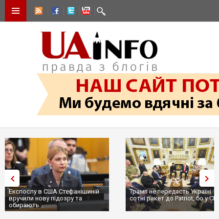
Експослу в США Стефанішиній
Трамп не передасть Україні
вручили нову підозру та
сотні ракет до Patriot, бо у США
обирають...
...