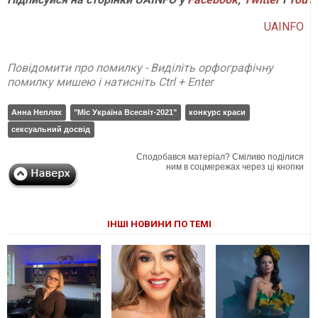
UAINFO
Повідомити про помилку - Виділіть орфографічну
помилку мишею і натисніть Ctrl + Enter
Анна Неплях
"Міс Україна Всесвіт-2021"
конкурс краси
сексуальний досвід
Сподобався матеріал? Сміливо поділися
ним в соцмережах через ці кнопки
ІНШІ НОВИНИ ПО ТЕМІ