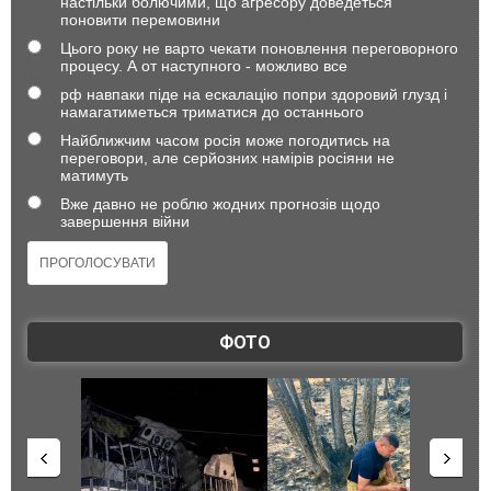
настільки болючими, що агресору доведеться
поновити перемовини
Цього року не варто чекати поновлення переговорного
процесу. А от наступного - можливо все
рф навпаки піде на ескалацію попри здоровий глузд і
намагатиметься триматися до останнього
Найближчим часом росія може погодитись на
переговори, але серйозних намірів росіяни не
матимуть
Вже давно не роблю жодних прогнозів щодо
завершення війни
ФОТО