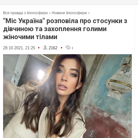
Вся правда з блогосфери
»
Новини блогосфери
»
"Міс Україна" розповіла про стосунки з
дівчиною та захоплення голими
жіночими тілами
•
•
28.10.2021, 21:25
2162
1