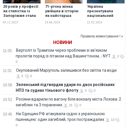
20 років у професії:
71-річна жінка
Українка
як стилістка із
увійшла в історію
презентувала
Запоріжжя стала
як найстарша
національний
експерткою
учасниця конкурсу
костюм на "Міс
05.12.2025
24.06.2024
22.02.2024
міжнародного
"Міс Техас США".
Світу 2023": що
рівня
ФОТО
символізує "Лісова
пісня", яку
Правила коментування ! »
створили під
НОВИНИ
обстрілами в
Харкові
Вертоліт із Трампом через проблеми зі зв'язком
11:05
пролетів поряд із літаком над Вашингтоном, - NYT
2
0
Окупований Маріуполь залишився без світла та води
11:01
5
0
Зеленський підтвердив удари по двох російських
10:58
НПЗ та суднах тіньового флоту
5
0
Росіяни вдарили по вагону біля вокзалу міста Лозова: 2
10:52
загиблих та 3 поранених
15
0
На Одещині РФ атакувала судно з українською
10:46
пшеницею: один загиблий, троє постраждалих
13
0