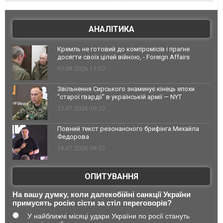
АНАЛІТИКА
Кремль не готовий до компромісів і прагне
досягти своїх цілей війною, - Foreign Affairs
03.08.2026 13:02
Звільнення Сирського знаменує кінець епохи
"старої гвардії" в українській армії — NYT
23.07.2026 10:32
Повний текст резонансного брифінга Михайла
Федорова
18.07.2026 09:27
ОПИТУВАННЯ
На вашу думку, коли далекобійні санкції України
примусять росію сісти за стіл переговорів?
У найближчі місяці удари України по росії стануть