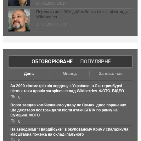
03.08.2026 20:24
Перспектива: ЗСУ добомблять і всі інші склади
Wildberries
23.07.2026 11:31
ОБГОВОРЮВАНЕ
|
ПОПУЛЯРНЕ
День
Місяць
За весь час
За 2000 кілометрів від кордону з Україною: в Єкатеринбурзі
після атаки дронів загорівся склад Wildberries. ФОТО. ВІДЕО
0
Ворог завдав комбінованого удару по Сумах, двоє поранених.
Ще десятеро постраждали після атаки БПЛА по ринку на
Сумщині. ФОТО
0
На аеродромі "Гвардійське" в окупованому Криму спалахнула
масштабна пожежа на складі пального
0