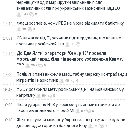
Чернівцях водія маршрутки звільнили після
зневажливих слів про українських захисників. ВІДЕО
140
0
Флеш розповів, чому РЕБ не може відхиляти балістику
17:44
90
0
ЄС вимагає від Туреччини підтверджень, що вона не
17:31
постачає російський газ
58
0
До Дня Ялти: оператори "Group 13" провели
17:14
морський парад біля південного узбережжя Криму, -
ГУР
290
0
Поліція Іспанії викрила масштабну мережу контрабанди
17:00
мігрантів і наркотиків
49
0
У ЗСУ розкрили мету російських ДРГ на Вовчанському
16:45
напрямку
90
0
Після ударів по НПЗ у Росії хочуть знизити вимоги до
16:32
якості авіапального — росЗМІ
69
0
Жертв вкусили комарі: у Україні за пів року зафіксували
16:16
два випадки гарячки Західного Нілу
97
0