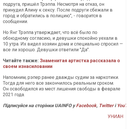
подруга, пришёл Трэппа. Несмотря на отказ, он
принудил Алину к сексу. После подруги сбежали в
город и обратились в полицию", - говорится в
сообщении.
Но Янг Трэппа утверждает, что всё было по
обоюдному согласию, и девушки спокойно уехали в
10 утра. Их видел хозяин дома и специально спросил —
все ли хорошо. Девушки ответили "Да".
Читайте также:
Знаменитая артистка рассказала о
своем изнасиловании
Напомним, рэпер ранее дважды судим за наркотики.
Тогда для него все закончилось реальным сроком.
Он освободился из мест лишения свободы в феврале
2021 года.
Підписуйся на сторінки UAINFO у
Facebook
,
Twitter
і
YouT
УНИАН