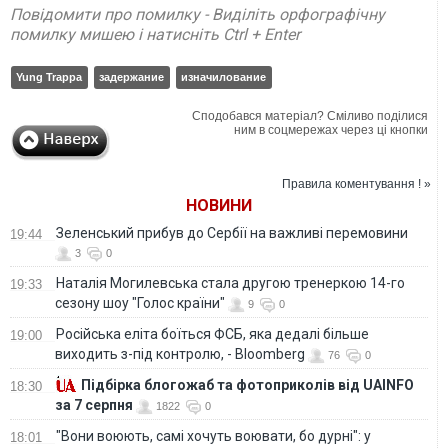
Повідомити про помилку - Виділіть орфографічну
помилку мишею і натисніть Ctrl + Enter
Yung Trappa
задержание
изначилование
Сподобався матеріал? Сміливо поділися
ним в соцмережах через ці кнопки
Правила коментування ! »
НОВИНИ
Зеленський прибув до Сербії на важливі перемовини
19:44
3
0
Наталія Могилевська стала другою тренеркою 14-го
19:33
сезону шоу "Голос країни"
9
0
Російська еліта боїться ФСБ, яка дедалі більше
19:00
виходить з-під контролю, - Bloomberg
76
0
Підбірка блогожаб та фотоприколів від UAINFO
18:30
за 7 серпня
1822
0
"Вони воюють, самі хочуть воювати, бо дурні": у
18:01