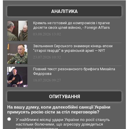
АНАЛІТИКА
Кремль не готовий до компромісів і прагне
досягти своїх цілей війною, - Foreign Affairs
03.08.2026 13:02
Звільнення Сирського знаменує кінець епохи
"старої гвардії" в українській армії — NYT
23.07.2026 10:32
Повний текст резонансного брифінга Михайла
Федорова
18.07.2026 09:27
ОПИТУВАННЯ
На вашу думку, коли далекобійні санкції України
примусять росію сісти за стіл переговорів?
У найближчі місяці удари України по росії стануть
настільки болючими, що агресору доведеться
поновити перемовини