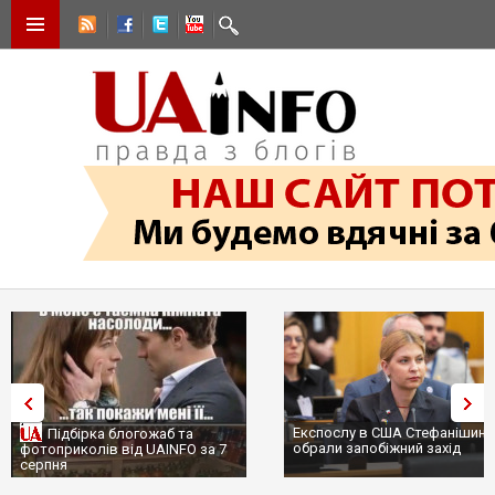
Експослу в США Стефанішині
Підбірка блогожаб та
обрали запобіжний захід
фотоприколів від UAINFO за 7
серпня