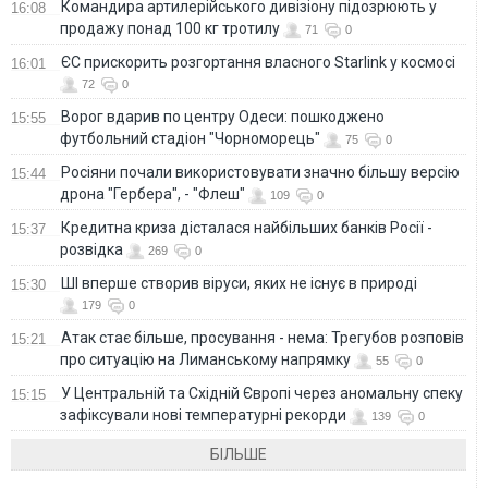
Командира артилерійського дивізіону підозрюють у
16:08
продажу понад 100 кг тротилу
71
0
ЄС прискорить розгортання власного Starlink у космосі
16:01
72
0
Ворог вдарив по центру Одеси: пошкоджено
15:55
футбольний стадіон "Чорноморець"
75
0
Росіяни почали використовувати значно більшу версію
15:44
дрона "Гербера", - "Флеш"
109
0
Кредитна криза дісталася найбільших банків Росії -
15:37
розвідка
269
0
ШІ вперше створив віруси, яких не існує в природі
15:30
179
0
Атак стає більше, просування - нема: Трегубов розповів
15:21
про ситуацію на Лиманському напрямку
55
0
У Центральній та Східній Європі через аномальну спеку
15:15
зафіксували нові температурні рекорди
139
0
БІЛЬШЕ