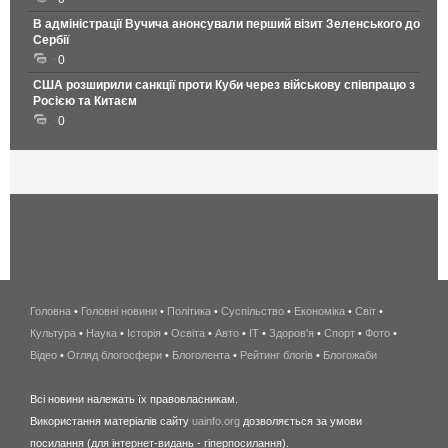
В адміністрації Вучича анонсували перший візит Зеленського до
Сербії
0
США розширили санкції проти Куби через військову співпрацю з
Росією та Китаєм
0
Головна
•
Головні новини
•
Політика
•
Суспільство
•
Економіка
беспроводной
•
Світ
•
Культура
•
Наука
•
Історія
•
Освіта
•
Авто
•
IT
•
Здоров'я
интернет
•
Спорт
•
Фото
•
Відео
•
Огляд блогосфери
•
Блоголента
•
Рейтинг блогів
киев
•
Блогожаби
и
Всі новини належать їх правовласникам.
область
Використання матеріалів сайту
uainfo.org
дозволяється за умови
wimax
посилання (для інтернет-видань - гіперпосилання).
интернет