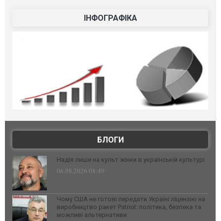
ІНФОГРАФІКА
БЛОГИ
Надія лише на культ жінки в українській культурі
06.08.2026 08:49
Чому США не готові передати Україні ліцензію на
виробництво ракет Patriot: політика, безпека та
можливі альтернативи