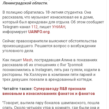
Ленинградской области.
В полицию обратилась 18-летняя студентка. Она
рассказала, что музыкант изнасиловал ее в доме,
который был арендован для отдыха. Об этом сообщает
Telegram-канал
112
, пишет
УНИАН
,
информирует
UAINFO.org
.
Сейчас правоохранители выясняют обстоятельства
произошедшего. Решается вопрос о возбуждении
уголовного дела.
Как пишет
Mash
, пострадавшая Алина в показаниях
рассказала об их отношениях с Янг Трэппой:
познакомились в Instagram, пять раз гуляли, ходили в
рестораны. На Хэллоуин в компании пяти парней и
трех девушек поехали в арендованный коттедж.
Читайте также:
Суперзвезду R&B признали
виновным в изнасилованиях фанаток и фанатов
"Говорит, выпила пару бокалов шампанского, пошла
спать. Около четырёх утра в комнату, где были она и