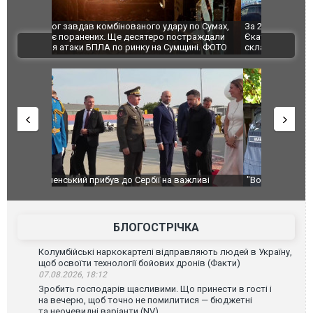
по Сумах,
За 2000 кілометрів від кордону з Україною: в
"Мої іграш
траждали
Єкатеринбурзі після атаки дронів загорівся
суперкарів
ВІДЕО
ині. ФОТО
склад Wildberries. ФОТО. ВІДЕО
ливі
"Вони воюють, самі хочуть воювати, бо дурні": у
В окупован
Чернівцях водія маршрутки звільнили після
порт: над 
зневажливих слів про українських захисників.
ВІДЕО
ВІДЕО
БЛОГОСТРІЧКА
Колумбійські наркокартелі відправляють людей в Україну,
щоб освоїти технології бойових дронів (Факти)
07.08.2026, 18:12
Зробить господарів щасливими. Що принести в гості і
на вечерю, щоб точно не помилитися — бюджетні
та неочевидні варіанти (NV)