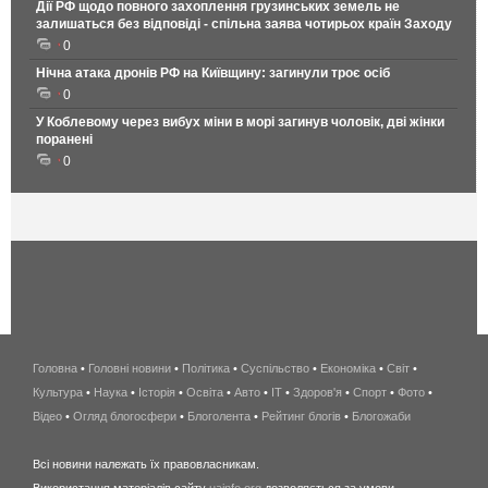
Дії РФ щодо повного захоплення грузинських земель не
залишаться без відповіді - спільна заява чотирьох країн Заходу
0
Нічна атака дронів РФ на Київщину: загинули троє осіб
0
У Коблевому через вибух міни в морі загинув чоловік, дві жінки
поранені
0
Головна
•
Головні новини
•
Політика
•
Суспільство
•
Економіка
беспроводной
•
Світ
•
Культура
•
Наука
•
Історія
•
Освіта
•
Авто
•
IT
•
Здоров'я
интернет
•
Спорт
•
Фото
•
Відео
•
Огляд блогосфери
•
Блоголента
•
Рейтинг блогів
киев
•
Блогожаби
и
Всі новини належать їх правовласникам.
область