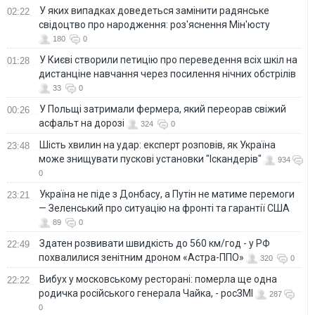
У яких випадках доведеться замінити радянське
02:22
свідоцтво про народження: роз'яснення Мін'юсту
180
0
У Києві створили петицію про переведення всіх шкіл на
01:28
дистанціне навчання через посилення нічних обстрілів
33
0
У Польщі затримали фермера, який переорав свіжий
00:26
асфальт на дорозі
324
0
Шість хвилин на удар: експерт розповів, як Україна
23:48
може знищувати пускові установки "Іскандерів"
934
0
Україна не піде з Донбасу, а Путін не матиме перемоги
23:21
— Зеленський про ситуацію на фронті та гарантії США
89
0
Здатен розвивати швидкість до 560 км/год - у РФ
22:49
похвалилися зенітним дроном «Астра-ППО»
320
0
Вибух у московському ресторані: померла ще одна
22:22
родичка російського генерала Чайка, - росЗМІ
287
0