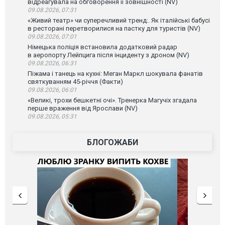
відреагувала на обговорення її зовнішності (NV)
09.08.2026, 07:31
«Живий театр» чи суперечливий тренд:. Як італійські бабусі
в ресторані перетворилися на пастку для туристів (NV)
09.08.2026, 07:01
Німецька поліція встановила додатковий радар
в аеропорту Лейпцига після інциденту з дроном (NV)
09.08.2026, 06:31
Піжама і танець на кухні: Меган Маркл шокувала фанатів
святкуванням 45-річчя (Факти)
09.08.2026, 06:01
«Великі, трохи бешкетні очі». Тренерка Магучіх згадала
перше враження від Ярослави (NV)
09.08.2026, 05:31
БЛОГОЖАБИ