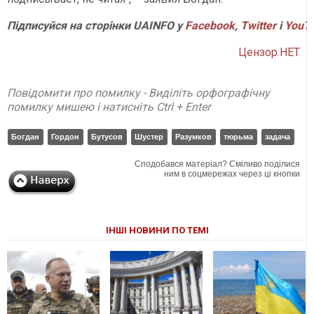
Підписуйся на сторінки UAINFO у
Facebook
,
Twitter
і
YouT
Цензор.НЕТ
Повідомити про помилку - Виділіть орфографічну
помилку мишею і натисніть Ctrl + Enter
Богдан
Гордон
Бутусов
Шустер
Разумков
тюрьма
задача
Сподобався матеріал? Сміливо поділися
ним в соцмережах через ці кнопки
ІНШІ НОВИНИ ПО ТЕМІ