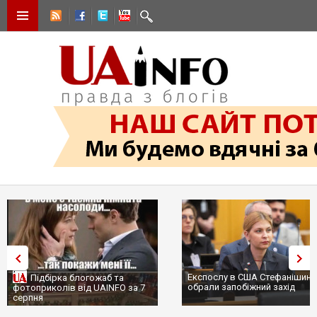
Експослу в США Стефанішині
Підбірка блогожаб та
обрали запобіжний захід
фотоприколів від UAINFO за 7
серпня