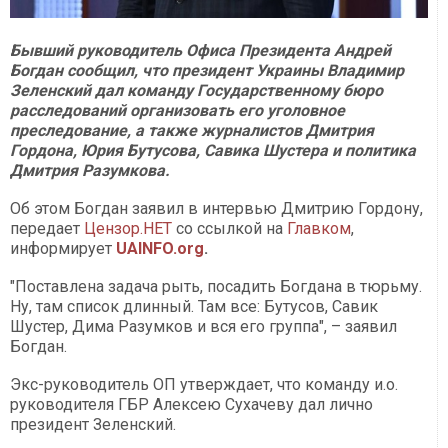
Бывший руководитель Офиса Президента Андрей
Богдан сообщил, что президент Украины Владимир
Зеленский дал команду Государственному бюро
расследований организовать его уголовное
преследование, а также журналистов Дмитрия
Гордона, Юрия Бутусова, Савика Шустера и политика
Дмитрия Разумкова.
Об этом Богдан заявил в интервью Дмитрию Гордону,
передает
Цензор.НЕТ
со ссылкой на
Главком
,
информирует
UAINFO.org
.
"Поставлена ​​задача рыть, посадить Богдана в тюрьму.
Ну, там список длинный. Там все: Бутусов, Савик
Шустер, Дима Разумков и вся его группа", – заявил
Богдан.
Экс-руководитель ОП утверждает, что команду и.о.
руководителя ГБР Алексею Сухачеву дал лично
президент Зеленский.