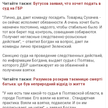
Читайте также:
Бутусов заявил, что хочет подать в
суд на ГБР
"Лично, да, дает команду посадить. Товарищ Сухачев -
он сейчас исполняет обязанности. А очень хочет быть
назначен постоянно, надолго, чтобы стабильно было. И
тот все берет под контроль, совещания собираются.
Получает негласные следственно-розыскные
действия", – ответил Богдан на вопрос, дает ли
команды лично президент Зеленский.
Санкцию суда на проведение следственных действий,
по информации Богдана, выдает судья с Полтавы,
которого ДБР шантажирует из-за обвинений в
получении взятки.
Читайте также:
Разумков розкрив таємницю смерті
батька: це був неприродний відхід із життя
"У них есть там какой-то судья в Полтавской области, в
городе Полтаве. Его взяли на взятке… Стандартная
практика. Взяли на взятке, подвесили. И он им
подписывает, не читая", – заявил Богдан.