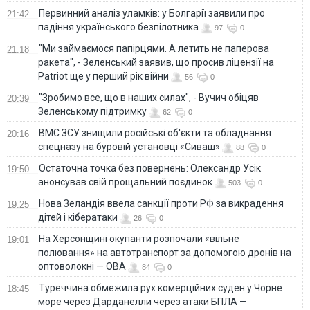
Первинний аналіз уламків: у Болгарії заявили про
21:42
падіння українського безпілотника
97
0
"Ми займаємося папірцями. А летить не паперова
21:18
ракета", - Зеленський заявив, що просив ліцензії на
Patriot ще у перший рік війни
56
0
"Зробимо все, що в наших силах", - Вучич обіцяв
20:39
Зеленському підтримку
62
0
ВМС ЗСУ знищили російські об'єкти та обладнання
20:16
спецназу на буровій установці «Сиваш»
88
0
Остаточна точка без повернень: Олександр Усік
19:50
анонсував свій прощальний поєдинок
503
0
Нова Зеландія ввела санкції проти РФ за викрадення
19:25
дітей і кібератаки
26
0
На Херсонщині окупанти розпочали «вільне
19:01
полювання» на автотранспорт за допомогою дронів на
оптоволокні — ОВА
84
0
Туреччина обмежила рух комерційних суден у Чорне
18:45
море через Дарданелли через атаки БПЛА —