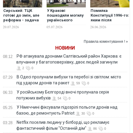
Сирський: ТЦК
У Кракові
Помилка
готові до змін, але
пошкодили могилу
Конституції 1996-го:
реформа - задача
українського
яким після
Міноборони
письменника та
деокупації має
20.07.2026
05.07.2026
28.06.2026
науковця Богдана
бути статус Криму,
Лепкого
на думку експертів
Правила коментування ! »
НОВИНИ
РФ атакувала дронами Салтівський район Харкова: є
08:12
влучання у багатоповерхівку, двоє людей загинули
2
0
В Одесі пролунали вибухи та перебої зі світлом: місто
07:29
під ударом дронів та ракет
59
0
У російському Бєлгороді вночі пролунала серія
06:33
потужних вибухів
54
0
У Німеччині фіксували підозрілі польоти дронів над
05:25
базою, де ремонтують Patriot
30
0
Netflix поселив людину у білборді, що рекламує
03:28
фантастичний фільм "Останній дім"
86
0