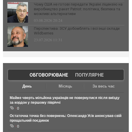
Чому США не готові передати Україні ліцензію на
виробництво ракет Patriot: політика, безпека та
можливі альтернативи
03.08.2026 20:24
Перспектива: ЗСУ добомблять і всі інші склади
Wildberries
23.07.2026 11:31
ОБГОВОРЮВАНЕ
|
ПОПУЛЯРНЕ
День
Місяць
За весь час
Майже чверть мільйона українців не повернулися після виїзду
за кордон у першому півріччі
0
Остаточна точка без повернень: Олександр Усік анонсував свій
прощальний поєдинок
0