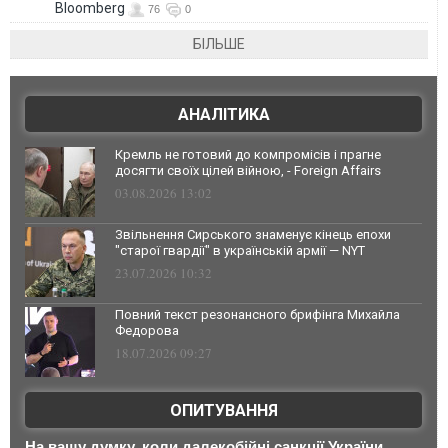
Bloomberg
76
0
БІЛЬШЕ
АНАЛІТИКА
Кремль не готовий до компромісів і прагне
досягти своїх цілей війною, - Foreign Affairs
03.08.2026 13:02
Звільнення Сирського знаменує кінець епохи
"старої гвардії" в українській армії — NYT
23.07.2026 10:32
Повний текст резонансного брифінга Михайла
Федорова
18.07.2026 09:27
ОПИТУВАННЯ
На вашу думку, коли далекобійні санкції України