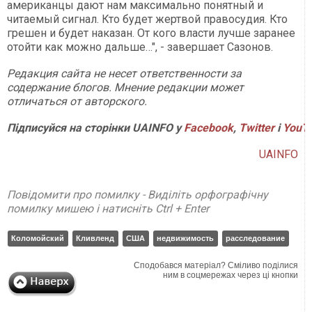
американцы дают нам максимально понятный и
читаемый сигнал. Кто будет жертвой правосудия. Кто
грешен и будет наказан. От кого власти лучше заранее
отойти как можно дальше…", - завершает Сазонов.
Редакция сайта не несет ответственности за
содержание блогов. Мнение редакции может
отличаться от авторского.
Підписуйся на сторінки UAINFO у
Facebook
,
Twitter
і
YouT
UAINFO
Повідомити про помилку - Виділіть орфографічну
помилку мишею і натисніть Ctrl + Enter
Коломойский
Кливленд
США
недвижимость
расследование
Сподобався матеріал? Сміливо поділися
ним в соцмережах через ці кнопки