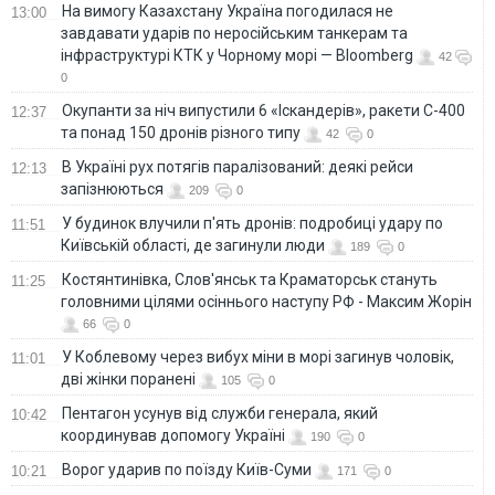
На вимогу Казахстану Україна погодилася не
13:00
завдавати ударів по неросійським танкерам та
інфраструктурі КТК у Чорному морі — Bloomberg
42
0
Окупанти за ніч випустили 6 «Іскандерів», ракети С-400
12:37
та понад 150 дронів різного типу
42
0
В Україні рух потягів паралізований: деякі рейси
12:13
запізнюються
209
0
У будинок влучили п'ять дронів: подробиці удару по
11:51
Київській області, де загинули люди
189
0
Костянтинівка, Слов'янськ та Краматорськ стануть
11:25
головними цілями осіннього наступу РФ - Максим Жорін
66
0
У Коблевому через вибух міни в морі загинув чоловік,
11:01
дві жінки поранені
105
0
Пентагон усунув від служби генерала, який
10:42
координував допомогу Україні
190
0
Ворог ударив по поїзду Київ-Суми
10:21
171
0