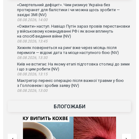
«Смертельний дефіцит». Чим ризикує Україна без
протиракет для балістики і чи можна щось зробити —
західні ЗМІ (NV)
08.08.2026, 14:00
«Ожвити» наступ. Навіщо Путін зараз провів перестановки
у військовому командуванні РФ і як вони вплинуть
на спосіб ведення війни (NV)
08.08.2026, 13:45
Хижняк повернеться на ринг вже через місяць після
перемоги — відомі дата та місце наступного бою (NV)
08.08.2026, 13:30
Київ не встигає: На якому етапі підготовка столиці до зими
і що з цим робити (NV)
08.08.2026, 13:15
Макгрегор переніс операцію після важкої травми у бою
з Голловеєм і зробив заяву (NV)
08.08.2026, 13:00
БЛОГОЖАБИ