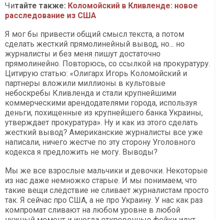
Чи
тайте также:
Коломойский в Кливленде: новое
расследование из США
Я мог бы привести общий смысл текста, а потом
сделать жесткий прямолинейный вывод, но... но
журналисты и без меня пишут достаточно
прямолинейно. Повторюсь, со ссылкой на прокуратуру.
Цитирую статью: «Олигарх Игорь Коломойский и
партнеры вложили миллионы в культовые
небоскребы Кливленда и стали крупнейшими
коммерческими арендодателями города, используя
деньги, похищенные из крупнейшего банка Украины,
утверждает прокуратура». Ну и как из этого сделать
жесткий вывод? Американские журналисты все уже
написали, ничего жестче по эту сторону Уголовного
кодекса я предложить не могу. Выводы?
Мы же все взрослые мальчики и девочки. Некоторые
из нас даже немножко старые. И мы понимаем, что
такие вещи следствие не сливает журналистам просто
так. Я сейчас про США, а не про Украину. У нас как раз
компромат сливают на любом уровне в любой
нужный момент и иногда откровенные фейки идут