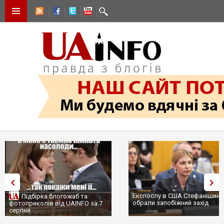
Експослу в США Стефанішиній
Підбірка блогожаб та
обрали запобіжний захід
фотоприколів від UAINFO за 7
серпня