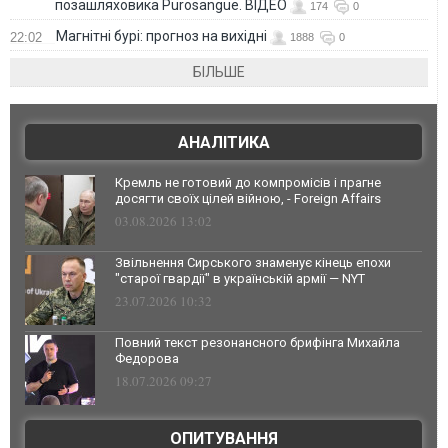
позашляховика Purosangue. ВІДЕО
174
0
Магнітні бурі: прогноз на вихідні
22:02
1888
0
БІЛЬШЕ
АНАЛІТИКА
Кремль не готовий до компромісів і прагне
досягти своїх цілей війною, - Foreign Affairs
03.08.2026 13:02
Звільнення Сирського знаменує кінець епохи
"старої гвардії" в українській армії — NYT
23.07.2026 10:32
Повний текст резонансного брифінга Михайла
Федорова
18.07.2026 09:27
ОПИТУВАННЯ