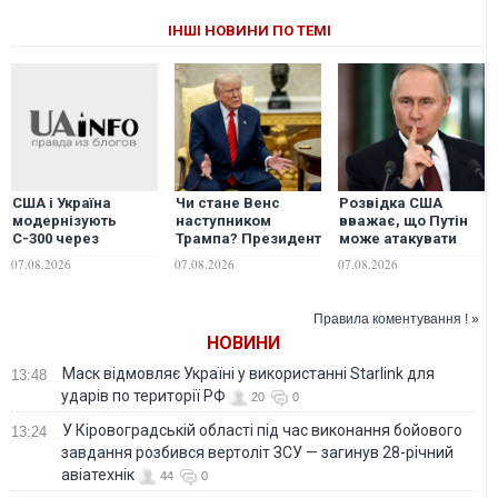
ІНШІ НОВИНИ ПО ТЕМІ
Чи стане Венс
Розвідка США
США і Україна
наступником
вважає, що Путін
модернізують
Трампа? Президент
може атакувати
С-300 через
США виступив із
одну з країн НАТО
дефіцит ракет
07.08.2026
07.08.2026
07.08.2026
неочікуваною
вже цієї осені, -
Patriot, - ЗМІ
заявою
WSJ
Правила коментування ! »
НОВИНИ
Маск відмовляє Україні у використанні Starlink для
13:48
ударів по території РФ
20
0
У Кіровоградській області під час виконання бойового
13:24
завдання розбився вертоліт ЗСУ — загинув 28-річний
авіатехнік
44
0