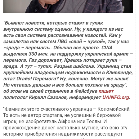
"Бывают новости, которые ставят в тупик
внутреннюю систему оценки. Ну, у каждого из нас
есть своя система распознавания новостей. Как у
самолетов или систем ПВО «свой – чужой», так у нас
«зрада – перемога». Обычно все просто. США
выделили 300 млн. на поддержку украинской армии –
перемога. Газ дорожает, Кремль потирает руки –
зрада. А тут – тупик. Разрыв шаблона. Украинец стал
крупнейшим владельцем недвижимости в Кливленде,
штат Огайо! Перемога? Ну, конечно. Могут же наши!
Но читаешь дальше и все больше похоже на зраду", -
об этом на своей страничке в Фейсбуке
пишет
политолог Кирилл Сазонов, информирует
UAINFO.org
.
"Фамилия этого счастливого украинца – Коломойский.
То есть не автор стартапа, не успешный биржевой
игрок, не изобретатель Айфона или Теслы. И
происхождение денег настолько мутное, что всю эту
историю приобретения недвижимости расследуют