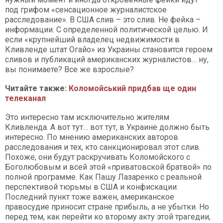
под грифом «сенсационное журналистское
расследование». В США слив – это слив. Не фейка –
информации. С определенной политической целью. И
если «крупнейший владелец недвижимости в
Кливленде штат Огайо» из Украины становится героем
сливов и публикаций американских журналистов… ну,
вы понимаете? Все же взрослые?
Читайте также:
Коломойський придбав ще один
телеканал
Это интересно там исключительно жителям
Кливленда. А вот тут… вот тут, в Украине должно быть
интересно. По мнению американских авторов
расследования и тех, кто санкционировал этот слив.
Похоже, они будут раскручивать Коломойского с
Боголюбовым и всей этой «приватовской братвой» по
полной программе. Как Пашу Лазаренко с реальной
перспективой тюрьмы в США и конфискации.
Последний пункт тоже важен, американское
правосудие приносит стране прибыль, а не убытки. Но
перед тем, как перейти ко второму акту этой трагедии,