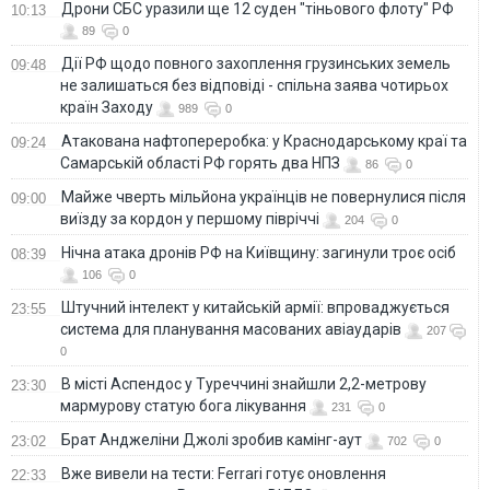
Дрони СБС уразили ще 12 суден "тіньового флоту" РФ
10:13
89
0
Дії РФ щодо повного захоплення грузинських земель
09:48
не залишаться без відповіді - спільна заява чотирьох
країн Заходу
989
0
Атакована нафтопереробка: у Краснодарському краї та
09:24
Самарській області РФ горять два НПЗ
86
0
Майже чверть мільйона українців не повернулися після
09:00
виїзду за кордон у першому півріччі
204
0
Нічна атака дронів РФ на Київщину: загинули троє осіб
08:39
106
0
Штучний інтелект у китайській армії: впроваджується
23:55
система для планування масованих авіаударів
207
0
В місті Аспендос у Туреччині знайшли 2,2-метрову
23:30
мармурову статую бога лікування
231
0
Брат Анджеліни Джолі зробив камінг-аут
23:02
702
0
Вже вивели на тести: Ferrari готує оновлення
22:33