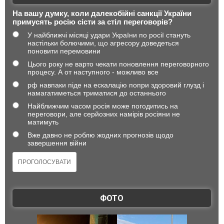
На вашу думку, коли далекобійні санкції України
примусять росію сісти за стіл переговорів?
У найближчі місяці удари України по росії стануть
настільки болючими, що агресору доведеться
поновити перемовини
Цього року не варто чекати поновлення переговорного
процесу. А от наступного - можливо все
рф навпаки піде на ескалацію попри здоровий глузд і
намагатиметься триматися до останнього
Найближчим часом росія може погодитись на
переговори, але серйозних намірів росіяни не
матимуть
Вже давно не роблю жодних прогнозів щодо
завершення війни
ФОТО