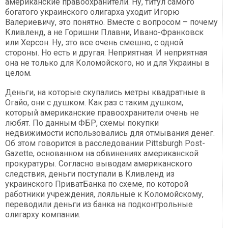
американские правоохранители. Ну, титул самого
богатого украинского олигарха уходит Игорю
Валериевичу, это понятно. Вместе с вопросом – почему
Кливленд, а не Горишни Плавни, Ивано-Франковск
или Херсон. Ну, это все очень смешно, с одной
стороны. Но есть и другая. Неприятная. И неприятная
она не только для Коломойского, но и для Украины в
целом.
Деньги, на которые скупались метры квадратные в
Огайо, они с душком. Как раз с таким душком,
который американские правоохранители очень не
любят. По данным ФБР, схемы покупки
недвижимости использовались для отмывания денег.
Об этом говорится в расследовании Pittsburgh Post-
Gazette, основанном на обвинениях американской
прокуратуры. Согласно выводам американского
следствия, деньги поступали в Кливленд из
украинского ПриватБанка по схеме, по которой
работники учреждения, лояльные к Коломойскому,
переводили деньги из банка на подконтрольные
олигарху компании.