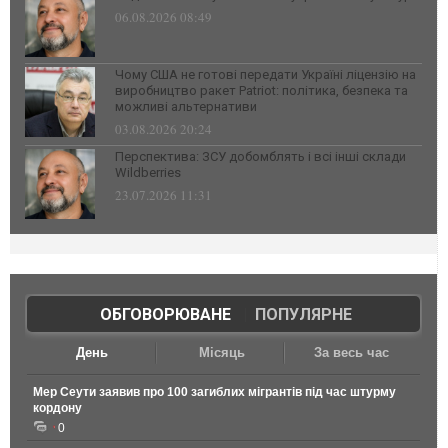
06.08.2026 08:49
Чому США не готові передати Україні ліцензію на
виробництво ракет Patriot: політика, безпека та
можливі альтернативи
03.08.2026 20:24
Перспектива: ЗСУ добомблять і всі інші склади
Wildberries
23.07.2026 11:31
ОБГОВОРЮВАНЕ
|
ПОПУЛЯРНЕ
День
Місяць
За весь час
Мер Сеути заявив про 100 загиблих мігрантів під час штурму
кордону
0