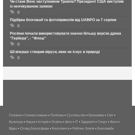
Чи стане Венс наступником Трампа? Президент США виступив
із неочікуваною заявою
0
Підбірка блогожаб та фотоприколів від UAINFO за 7 серпня
0
Росіяни почали використовувати значно більшу версію дрона
"Гербера", - "Флеш"
0
ШІ вперше створив віруси, яких не існує в природі
0
Головна
•
Головні новини
•
Політика
•
Суспільство
•
Економіка
беспроводной
•
Світ
•
Культура
•
Наука
•
Історія
•
Освіта
•
Авто
•
IT
•
Здоров'я
интернет
•
Спорт
•
Фото
•
Відео
•
Огляд блогосфери
•
Блоголента
•
Рейтинг блогів
киев
•
Блогожаби