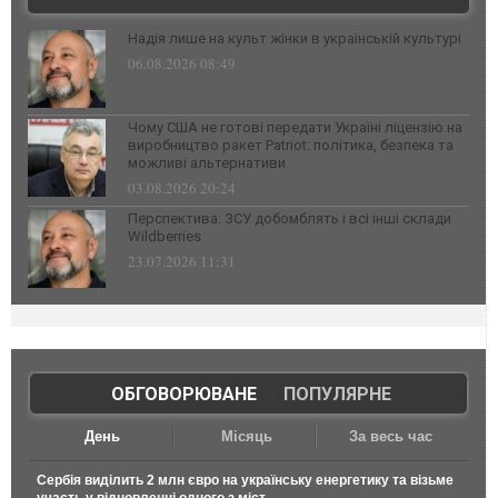
Надія лише на культ жінки в українській культурі
06.08.2026 08:49
Чому США не готові передати Україні ліцензію на
виробництво ракет Patriot: політика, безпека та
можливі альтернативи
03.08.2026 20:24
Перспектива: ЗСУ добомблять і всі інші склади
Wildberries
23.07.2026 11:31
ОБГОВОРЮВАНЕ
|
ПОПУЛЯРНЕ
День
Місяць
За весь час
Сербія виділить 2 млн євро на українську енергетику та візьме