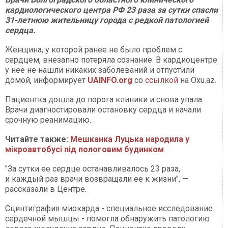
кардиологического центра РФ 23 раза за сутки спасли
31-летнюю жительницу города с редкой патологией
сердца.
Женщина, у которой ранее не было проблем с
сердцем, внезапно потеряла сознание. В кардиоцентре
у нее не нашли никаких заболеваний и отпустили
домой, информирует
UAINFO.org
со
ссылкой
на Оxu.az.
Пациентка дошла до порога клиники и снова упала.
Врачи диагностировали остановку сердца и начали
срочную реанимацию.
Читайте также:
Мешканка Луцька народила у
мікроавтобусі під пологовим будинком
"За сутки ее сердце останавливалось 23 раза,
и каждый раз врачи возвращали ее к жизни", —
рассказали в Центре.
Сцинтиграфия миокарда - специальное исследование
сердечной мышцы - помогла обнаружить патологию