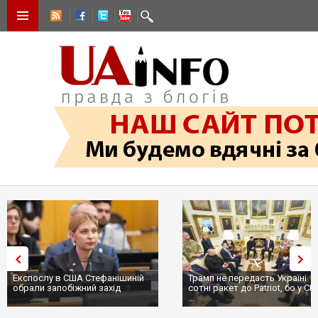
Експослу в США Стефанішиній
Трамп не передасть Україні
обрали запобіжний захід
сотні ракет до Patriot, бо у С
...