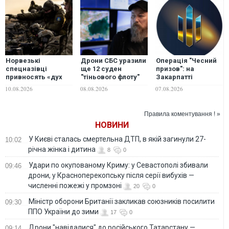
Норвезькі
Дрони СБС уразили
Операція "Чесний
спецназівці
ще 12 суден
призов": на
привносять «дух
"тіньового флоту"
Закарпатті
вікінгів» у
РФ
ДБР викрило
10.08.2026
08.08.2026
07.08.2026
підготовку
екскерівників РТЦК
українських
та СП на
військових —
незаконному
Правила коментування ! »
Business Insider
"списанні" понад
НОВИНИ
тисячі чоловіків
У Києві сталась смертельна ДТП, в якій загинули 27-
10:02
річна жінка і дитина
8
0
Удари по окупованому Криму: у Севастополі збивали
09:46
дрони, у Красноперекопську після серії вибухів —
численні пожежі у промзоні
20
0
Міністр оборони Британії закликав союзників посилити
09:30
ППО України до зими
17
0
Дрони "навідалися" до російського Татарстану —
09:14