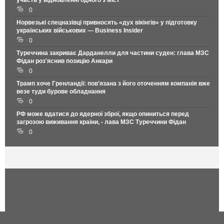
участь у відновленні одного з міст
0
Норвезькі спецназівці привносять «дух вікінгів» у підготовку
українських військових — Business Insider
0
Туреччина закриває Дарданелли для частини суден: глава МЗС
Фідан роз'яснив позицію Анкари
0
Трамп хоче Гренландії: пов'язана з його оточенням компанія вже
везе туди бурове обладнання
0
РФ може вдатися до ядерної зброї, якщо опиниться перед
загрозою виживання країни, - лава МЗС Туреччини Фідан
0