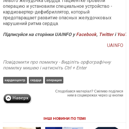
левого желудочка сердца. Пациентке провели
операцию и установили специальное устройство -
кардиовертер-дефибриллятор, который
предотвращает развитие опасных желудочковых
нарушений ритма сердца.
Підписуйся на сторінки UAINFO у
Facebook
,
Twitter
і
YouT
UAINFO
Повідомити про помилку - Виділіть орфографічну
помилку мишею і натисніть Ctrl + Enter
кардиоцентр
сердце
операция
Сподобався матеріал? Сміливо поділися
ним в соцмережах через ці кнопки
ІНШІ НОВИНИ ПО ТЕМІ