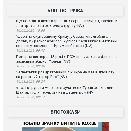
БЛОГОСТРІЧКА
Що посадити після картоплі в серпні: найкращі варіанти
для врожаю та родючого ґрунту (NV)
10.08.2026, 10:00
Удари по окупованому Криму: у Севастополі збивали
дрони, у Красноперекопську після серії вибухів численні
пожежі у промзоні — Крымский ветер (NV)
10.08.2026, 09:48
Повернення через 13 років. ПСЖ підписав досвідченого
захисника збірної Франції (NV)
10.08.2026, 09:36
Зеленський роздратований. Як Україна має відповісти
на ракетний терор Росії (NV)
10.08.2026, 09:24
«Іноді керувати — це не втручатися». Туран розхвалив
Шахтар після перемоги над Епіцентром (NV)
10.08.2026, 09:12
БЛОГОЖАБИ