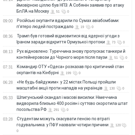
ймовірною ціллю був НПЗ. А Собянін заявив про атаку
БпЛА на Москву
51
0
Російські окупанти вдарили по Сумах авіабомбами:
09:00
п’ятеро людей постраждало
19
0
Трамп був готовий відмовитися від ядерної угоди з
08:36
Іраном заради відкриття Ормузької протоки
73
0
Рух відновлено: Туреччина знову пропускає танкери й
08:13
контейнеровози до Чорного моря після паузи
51
0
Командир ОТУ «Одеса» розказав про критичний стан
07:31
окупантів на Кінбурні
199
0
«Не будь байдужим»: у 22 містах Польщі пройшли
06:28
масштабні акції проти нападів на українців
130
0
Шпигунський скандал і масові висилки: Німеччина
05:33
видворила близько 400 росіян і суттєво скоротила штат
посольства РФ
291
0
Студентам можуть скасувати пенсію по втраті
03:28
годувальника: у ПФУ назвали чотири причини
120
0