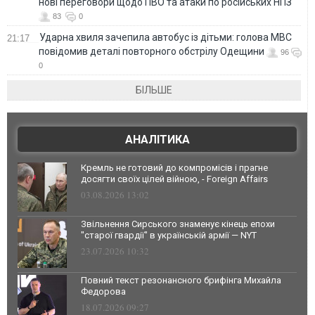
нові переговори щодо ПВО та атаки по російських НПЗ
83
0
Ударна хвиля зачепила автобус із дітьми: голова МВС
21:17
повідомив деталі повторного обстрілу Одещини
96
0
БІЛЬШЕ
АНАЛІТИКА
Кремль не готовий до компромісів і прагне
досягти своїх цілей війною, - Foreign Affairs
03.08.2026 13:02
Звільнення Сирського знаменує кінець епохи
"старої гвардії" в українській армії — NYT
23.07.2026 10:32
Повний текст резонансного брифінга Михайла
Федорова
18.07.2026 09:27