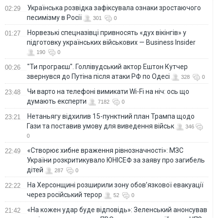
Українська розвідка зафіксувала ознаки зростаючого
02:29
песимізму в Росії
301
0
Норвезькі спецназівці привносять «дух вікінгів» у
01:27
підготовку українських військових — Business Insider
190
0
"Ти програєш". Голлівудський актор Ештон Кутчер
00:26
звернувся до Путіна після атаки РФ по Одесі
328
0
Чи варто на телефонi вимикати Wi-Fi на ніч: ось що
23:48
думають експерти
7182
0
Нетаньягу відхилив 15-пунктний план Трампа щодо
23:21
Гази та поставив умову для виведення військ
346
0
«Створює хибне враження рівнозначності»: МЗС
22:49
України розкритикувало ЮНІСЕФ за заяву про загибель
дітей
287
0
На Херсонщині розширили зону обов’язкової евакуації
22:22
через російський терор
52
0
«На кожен удар буде відповідь»: Зеленський анонсував
21:42