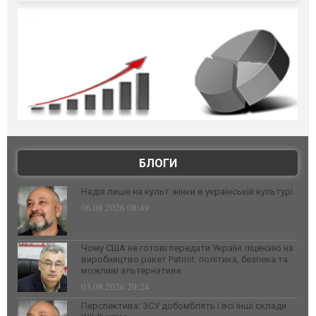
БЛОГИ
Надія лише на культ жінки в українській культурі
06.08.2026 08:49
Чому США не готові передати Україні ліцензію на
виробництво ракет Patriot: політика, безпека та
можливі альтернативи
03.08.2026 20:24
Перспектива: ЗСУ добомблять і всі інші склади