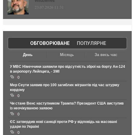
Wildberries
23.07.2026 11:31
ОБГОВОРЮВАНЕ
|
ПОПУЛЯРНЕ
День
Місяць
За весь час
У МВС Німеччини заявили про відсутність зброї на борту Ан-124
в аеропорту Лейпцига, - ЗМІ
0
Мер Сеути заявив про 100 загиблих мігрантів під час штурму
кордону
0
Чи стане Венс наступником Трампа? Президент США виступив
із неочікуваною заявою
0
ЄС затвердив нові санкції проти РФ у відповідь на масовані
удари по Україні
0