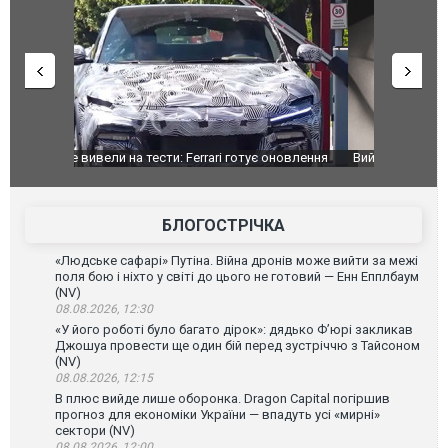
оновлення
Вийшов трейлер нової екранізації легендарного
Зеленський
фільму "Афера Томаса Крауна"
перемовин
БЛОГОСТРІЧКА
«Людське сафарі» Путіна. Війна дронів може вийти за межі
поля бою і ніхто у світі до цього не готовий — Енн Епплбаум
(NV)
08.08.2026, 12:30
«У його роботі було багато дірок»: дядько Ф’юрі закликав
Джошуа провести ще один бій перед зустріччю з Тайсоном
(NV)
08.08.2026, 12:15
В плюс вийде лише оборонка. Dragon Capital погіршив
прогноз для економіки України — впадуть усі «мирні»
сектори (NV)
08.08.2026, 12:00