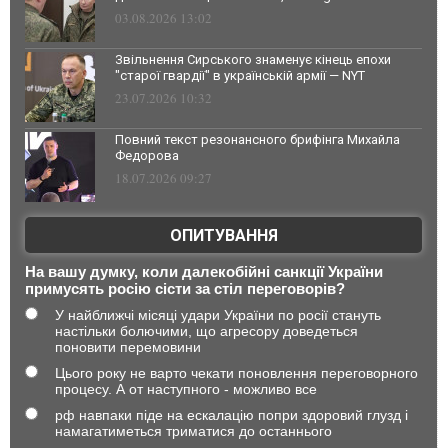
03.08.2026 13:02
Звільнення Сирського знаменує кінець епохи
"старої гвардії" в українській армії — NYT
23.07.2026 10:32
Повний текст резонансного брифінга Михайла
Федорова
18.07.2026 09:27
ОПИТУВАННЯ
На вашу думку, коли далекобійні санкції України
примусять росію сісти за стіл переговорів?
У найближчі місяці удари України по росії стануть
настільки болючими, що агресору доведеться
поновити перемовини
Цього року не варто чекати поновлення переговорного
процесу. А от наступного - можливо все
рф навпаки піде на ескалацію попри здоровий глузд і
намагатиметься триматися до останнього