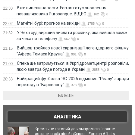
Вже вивели на тести: Ferrari готує оновлення
22:33
позашляховика Purosangue. ВІДЕО
162
0
Магнітні бурі: прогноз на вихідні
22:02
1785
0
У Чехії суд вирішив вислати росіянку, яка вийшла заміж
21:32
за чеха по телефону
562
0
Вийшов трейлер нової екранізації легендарного фільму
21:15
"Афера Томаса Крауна"
901
0
Спека ще затримується: в Укргідрометцентрі розповіли,
21:00
якою завтра буде погода в Україні
2855
0
Найкращий футболіст ЧС-2026 відмовив "Реалу" заради
20:33
переходу в "Барселону"
378
0
БІЛЬШЕ
АНАЛІТИКА
Кремль не готовий до компромісів і прагне
досягти своїх цілей війною, - Foreign Affairs