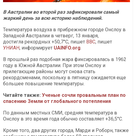
В Австралии во второй раз зафиксировали самый
жаркий день за всю историю наблюдений.
Температура воздуха в прибрежном городе Онслоу в
Западной Австралии в четверг, 13 января,
достигла рекордных +50,7°C, пишет
BBC
, пишет
УНИАН
, информирует
UAINFO.org
.
В прошлый раз подобная жара фиксировалась в 1962
году в Южной Австралии. При этом Онслоу и
прилегающие районы могут снова стать
рекордсменами, поскольку в пятницу ожидается еще
большее повышение температуры.
Читайте также:
Ученые сочли провальным план по
спасению Земли от глобального потепления
По данным местных СМИ, средняя температура в
Онслоу в это время года обычно составляет +36,5°C.
Кроме того, два других города, Марди и Роборн, также