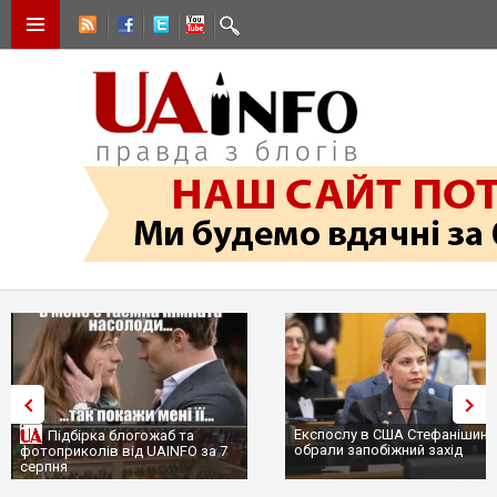
Експослу в США Стефанішині
Підбірка блогожаб та
обрали запобіжний захід
фотоприколів від UAINFO за 7
серпня