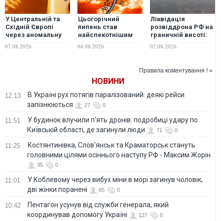
У Центральній та
Цьогорічний
Ліквідація
Східній Європі
липень став
розвіддрона РФ на
через аномальну
найспекотнішим
граничній висоті:
спеку зафіксували
місяцем в історії
прикордонники
07.08.2026
04.08.2026
02.08.2026
нові температурні
Франції
105-го загону
рекорди
перевершили
рекорд Нацгвардії
Правила коментування ! »
НОВИНИ
В Україні рух потягів паралізований: деякі рейси
12:13
запізнюються
27
0
У будинок влучили п'ять дронів: подробиці удару по
11:51
Київській області, де загинули люди
71
0
Костянтинівка, Слов'янськ та Краматорськ стануть
11:25
головними цілями осіннього наступу РФ - Максим Жорін
35
0
У Коблевому через вибух міни в морі загинув чоловік,
11:01
дві жінки поранені
65
0
Пентагон усунув від служби генерала, який
10:42
координував допомогу Україні
127
0