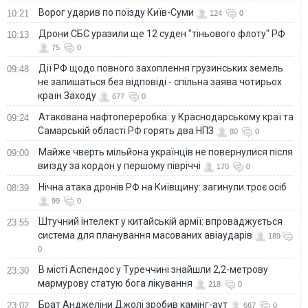
Ворог ударив по поїзду Київ-Суми
10:21
124
0
Дрони СБС уразили ще 12 суден "тіньового флоту" РФ
10:13
75
0
Дії РФ щодо повного захоплення грузинських земель
09:48
не залишаться без відповіді - спільна заява чотирьох
країн Заходу
677
0
Атакована нафтопереробка: у Краснодарському краї та
09:24
Самарській області РФ горять два НПЗ
80
0
Майже чверть мільйона українців не повернулися після
09:00
виїзду за кордон у першому півріччі
170
0
Нічна атака дронів РФ на Київщину: загинули троє осіб
08:39
99
0
Штучний інтелект у китайській армії: впроваджується
23:55
система для планування масованих авіаударів
189
0
В місті Аспендос у Туреччині знайшли 2,2-метрову
23:30
мармурову статую бога лікування
218
0
Брат Анджеліни Джолі зробив камінг-аут
23:02
667
0