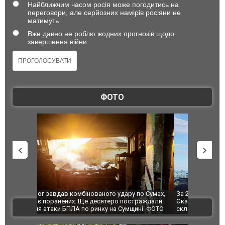
Найближчим часом росія може погодитись на
переговори, але серйозних намірів росіяни не
матимуть
Вже давно не роблю жодних прогнозів щодо
завершення війни
ФОТО
по Сумах,
За 2000 кілометрів від кордону з Україною: в
"Мої іграш
траждали
Єкатеринбурзі після атаки дронів загорівся
суперкарів
ВІДЕО
ині. ФОТО
склад Wildberries. ФОТО. ВІДЕО