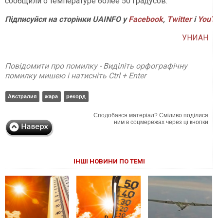
сообщили о температуре более 50 градусов.
Підписуйся на сторінки UAINFO у
Facebook
,
Twitter
і
YouT
УНИАН
Повідомити про помилку - Виділіть орфографічну
помилку мишею і натисніть Ctrl + Enter
Австралия
жара
рекорд
Сподобався матеріал? Сміливо поділися
ним в соцмережах через ці кнопки
ІНШІ НОВИНИ ПО ТЕМІ