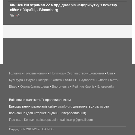
Кім Чен Ин отримав 22 млрд доларів надприбутку з початку
війни в Україні, - Bloomberg
0
Головна
•
Головні новини
•
Політика
•
Суспільство
•
Економіка
беспроводной
•
Світ
•
Культура
•
Наука
•
Історія
•
Освіта
•
Авто
•
IT
•
Здоров'я
интернет
•
Спорт
•
Фото
•
Відео
•
Огляд блогосфери
•
Блоголента
•
Рейтинг блогів
киев
•
Блогожаби
и
Всі новини належать їх правовласникам.
область
Використання матеріалів сайту
uainfo.org
дозволяється за умови
wimax
посилання (для інтернет-видань - гіперпосилання).
интернет
Про нас
.
Контактна інформація
.
uainfo.org@gmail.com
в
киеве
Copyright © 2011-2026 UAINFO.
и