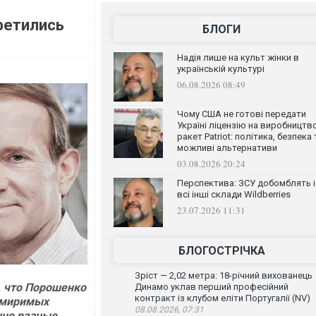
ретились
БЛОГИ
Надія лише на культ жінки в
українській культурі
06.08.2026 08:49
Чому США не готові передати
Україні ліцензію на виробництв
ракет Patriot: політика, безпека 
можливі альтернативи
03.08.2026 20:24
Перспектива: ЗСУ добомблять і
всі інші склади Wildberries
23.07.2026 11:31
БЛОГОСТРІЧКА
Зріст — 2,02 метра: 18-річний вихованець
, что Порошенко
Динамо уклав перший професійний
контракт із клубом еліти Португалії (NV)
римиримых
08.08.2026, 07:31
нно разные