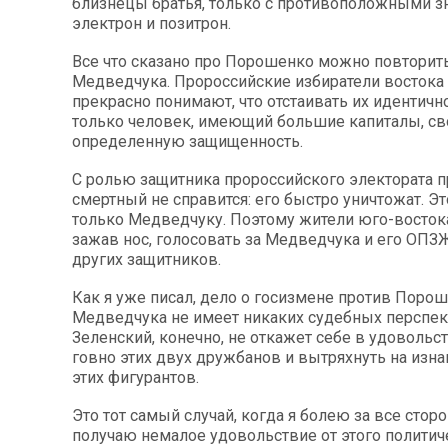
близнецы братья, только с противоположными з
электрон и позитрон.
Все что сказано про Порошенко можно повторить
Медведчука. Пророссийские избиратели востока
прекрасно понимают, что отстаивать их идентич
только человек, имеющий большие капиталы, с
определенную защищенность.
С ролью защитника пророссийского электората п
смертный не справится: его быстро уничтожат. Эт
только Медведчуку. Поэтому жители юго-восток
зажав нос, голосовать за Медведчука и его ОПЗЖ
других защитников.
Как я уже писал, дело о госизмене против Порош
Медведчука не имеет никаких судебных перспек
Зеленский, конечно, не откажет себе в удовольс
говно этих двух дружбанов и вытряхнуть на изн
этих фигурантов.
Это тот самый случай, когда я болею за все стор
получаю немалое удовольствие от этого политиче