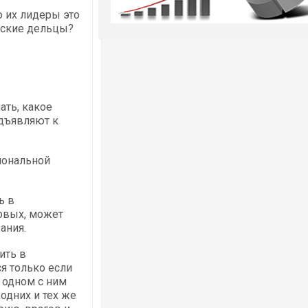
о их лидеры это
еские дельцы?
ать, какое
едъявляют к
иональной
ь в
ервых, может
ания.
ить в
я только если
 одном с ним
одних и тех же