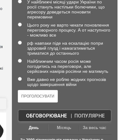
У найближчі місяці удари України по
росії стануть настільки болючими, що
но
агресору доведеться поновити
перемовини
Цього року не варто чекати поновлення
переговорного процесу. А от наступного
- можливо все
рф навпаки піде на ескалацію попри
ія
здоровий глузд і намагатиметься
триматися до останнього
Найближчим часом росія може
погодитись на переговори, але
кі
серйозних намірів росіяни не матимуть
Вже давно не роблю жодних прогнозів
щодо завершення війни
ОБГОВОРЮВАНЕ
|
ПОПУЛЯРНЕ
День
Місяць
За весь час