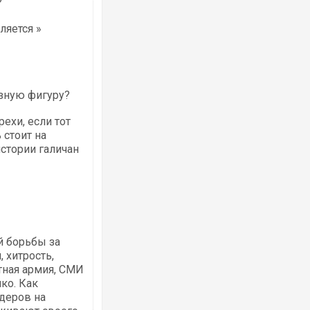
?
ляется »
озную фигуру?
ехи, если тот
 стоит на
стории галичан
й борьбы за
 хитрость,
стная армия, СМИ
нко. Как
деров на