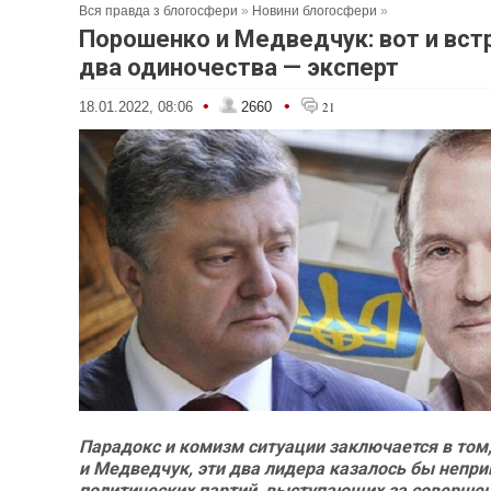
Вся правда з блогосфери
»
Новини блогосфери
»
Порошенко и Медведчук: вот и вст
два одиночества — эксперт
•
•
18.01.2022, 08:06
2660
21
Парадокс и комизм ситуации заключается в том
и Медведчук, эти два лидера казалось бы неп
политических партий, выступающих за соверше