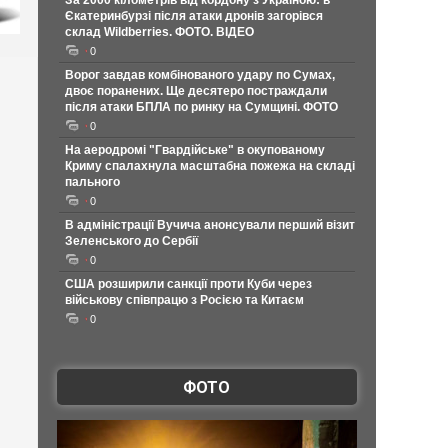
За 2000 кілометрів від кордону з Україною: в
Єкатеринбурзі після атаки дронів загорівся
склад Wildberries. ФОТО. ВІДЕО
0
Ворог завдав комбінованого удару по Сумах,
двоє поранених. Ще десятеро постраждали
після атаки БПЛА по ринку на Сумщині. ФОТО
0
На аеродромі "Гвардійське" в окупованому
Криму спалахнула масштабна пожежа на складі
пального
0
В адміністрації Вучича анонсували перший візит
Зеленського до Сербії
0
США розширили санкції проти Куби через
військову співпрацю з Росією та Китаєм
0
ФОТО