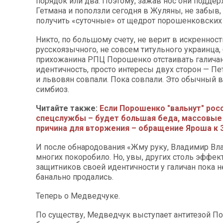
порядок или два. Поэтому, зажав нос они подде
Гетмана и поползли сегодня в Жуляны, не забыв,
получить «суточные» от щедрот порошенковских 
Никто, по большому счету, не верит в искренност
русскоязычного, не совсем титульного украинца
прихожанина РПЦ Порошенко отстаивать галича
идентичность, просто интересы двух сторон — П
и львовян совпали. Пока совпали. Это обычный
симбиоз.
Читайте также:
Если Порошенко "вальнут" рос
спецслужбы – будет большая беда, массовые
причина для вторжения – обращение Яроша к
И после обнародования «Жму руку, Владимир Вл
многих покоробило. Но, увы, других столь эффе
защитников своей идентичности у галичан пока не
банально продались.
Теперь о Медведчуке.
По существу, Медведчук выступает антитезой П