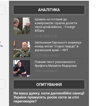
АНАЛІТИКА
Кремль не готовий до
компромісів і прагне досягти
своїх цілей війною, - Foreign
Affairs
03.08.2026 13:02
о
Звільнення Сирського знаменує
та
кінець епохи "старої гвардії" в
українській армії — NYT
23.07.2026 10:32
Повний текст резонансного
брифінга Михайла Федорова
18.07.2026 09:27
ОПИТУВАННЯ
На вашу думку, коли далекобійні санкції
України примусять росію сісти за стіл
переговорів?