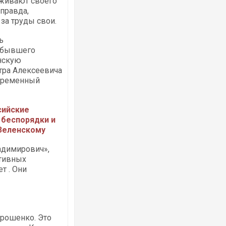
рживают своего
 правда,
за труды свои.
ь
, бывшего
нскую
етра Алексеевича
 временный
сийские
 беспорядки и
 Зеленскому
адимирович»,
ктивных
т . Они
орошенко. Это