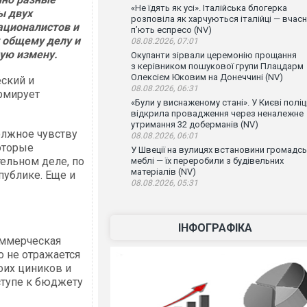
«Не їдять як усі». Італійська блогерка
ы двух
розповіла як харчуються італійці — вчас
ационалистов и
п’ють еспресо (NV)
у общему делу и
08.08.2026, 07:01
ую измену.
Окупанти зірвали церемонію прощання
з керівником пошукової групи Плацдарм
Олексієм Юковим на Донеччині (NV)
ский и
08.08.2026, 06:31
рмирует
«Були у виснаженому стані». У Києві поліц
відкрила провадження через неналежне
утримання 32 доберманів (NV)
олжное чувству
08.08.2026, 06:01
оторые
У Швеції на вулицях встановини громадсь
ельном деле, по
меблі — їх переробили з будівельних
матеріалів (NV)
публике. Еще и
08.08.2026, 05:31
ІНФОГРАФІКА
оммерческая
 не отражается
оих циников и
ступе к бюджету