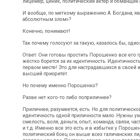
лицемер, циник, политический актер и обманщик
И вообще, по меткому выражению А. Богдана, яв
абсолютным злом»?
Конечно, понимают!
Так почему голосуют за такую, казалось бы, оди
Ответ: Они готовы простить Порошенко все его гр
жёстко борется за их идентичность. Идентичность
первом месте! Это для настрадавшихся в своей и
высший приоритет.
Но почему именно Порошенко?
Разве нет кого-то либо поприличнее?
Приличнее, разумеется, есть. Но для политическо
идентичность одной приличности мало. Нужны ум,
смелость, воля, деньги, опыт, команда, связи, ча
и т.д. Именно все это есть и в избытке у Пороше
политический боец он выше всех галичанских ли