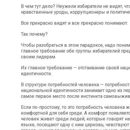
В чем тут дело? Неужели избиратели не видят, чт
нравственные уроды, коррупционеры и политич
Все прекрасно видят и все прекрасно понимают.
Так почему?
Чтобы разобраться в этом парадоксе, надо поним
главное требование обе группы избирателей пр
своим лидерам.
Их главное требование — отстаивание своей нац
идентичности.
В структуре потребностей человека — потребност
национальной идентичности занимает одно из п
самое первое место после инстинкта самовыжив
Если по-простому, то это потребность человека ж
комфортной для себя среде. А комфорт появляетс
человек живет среди людей, которые говорят на
языке, посещают одну с ним церковь, чевствуют 