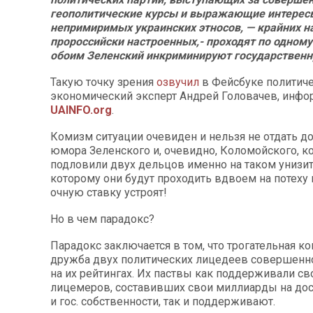
геополитические курсы и выражающие интерес
непримиримых украинских этносов, — крайних н
пророссийски настроенных,- проходят по одном
обоим Зеленский инкриминируют государственн
Такую точку зрения
озвучил
в Фейсбуке политиче
экономический эксперт Андрей Головачев, инфо
UAINFO.org
.
Комизм ситуации очевиден и нельзя не отдать д
юмора Зеленского и, очевидно, Коломойского, к
подловили двух дельцов именно на таком унизит
которому они будут проходить вдвоем на потеху 
очную ставку устроят!
Но в чем парадокс?
Парадокс заключается в том, что трогательная к
дружба двух политических лицедеев совершенно
на их рейтингах. Их паствы как поддерживали св
лицемеров, составивших свои миллиарды на до
и гос. собственности, так и поддерживают.