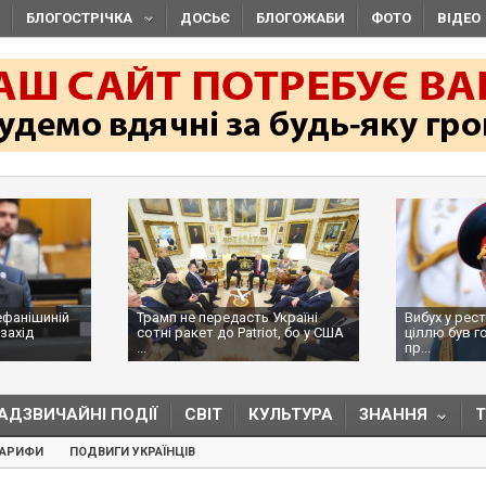
БЛОГОСТРІЧКА
ДОСЬЄ
БЛОГОЖАБИ
ФОТО
ВІДЕО
ефанішиній
Трамп не передасть Україні
Вибух у рес
захід
сотні ракет до Patriot, бо у США
ціллю був г
...
пр...
АДЗВИЧАЙНІ ПОДІЇ
СВІТ
КУЛЬТУРА
ЗНАННЯ
ТАРИФИ
ПОДВИГИ УКРАЇНЦІВ