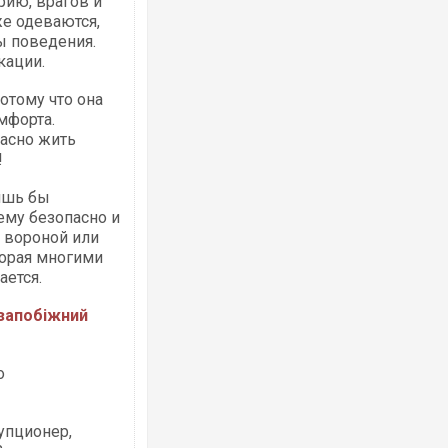
рию, врагов и
е одеваются,
ы поведения.
кации.
отому что она
мфорта.
Ворог завдав комбінованого удару по
пасно жить
двоє поранених. Ще десятеро постра
!
після атаки БПЛА по ринку на Сумщині
ишь бы
ему безопасно и
й вороной или
торая многими
ается.
запобіжний
о
Вже вивели на тести: Ferrari готує оно
позашляховика Purosangue. ВІДЕО
упционер,