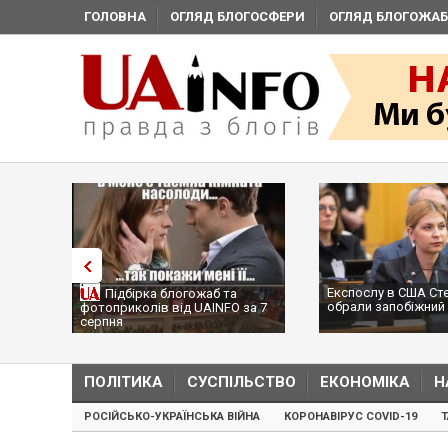
ГОЛОВНА
ОГЛЯД БЛОГОСФЕРИ
ОГЛЯД БЛОГОЖАБ
Експослу в США Ст
Підбірка блогожаб та
обрали запобіжний 
фотоприколів від UAINFO за 7
серпня
ПОЛІТИКА
СУСПІЛЬСТВО
ЕКОНОМІКА
Н
РОСІЙСЬКО-УКРАЇНСЬКА ВІЙНА
КОРОНАВІРУС COVID-19