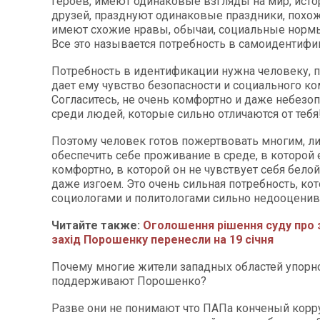
героев, имеют одинаковые взгляды на мир, исто
друзей, празднуют одинаковые праздники, похож
имеют схожие нравы, обычаи, социальные норм
Все это называется потребность в самоидентифи
Потребность в идентификации нужна человеку, п
дает ему чувство безопасности и социального ко
Согласитесь, не очень комфортно и даже небезо
среди людей, которые сильно отличаются от тебя
Поэтому человек готов пожертвовать многим, л
обеспечить себе проживание в среде, в которой 
комфортно, в которой он не чувствует себя бело
даже изгоем. Это очень сильная потребность, ко
социологами и политологами сильно недооценив
Читайте также:
Оголошення рішення суду про 
захід Порошенку перенесли на 19 січня
Почему многие жители западных областей упорн
поддерживают Порошенко?
Разве они не понимают что ПАПа конченый корр