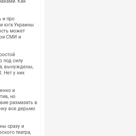
наками. Как
 и про
 и юга Украины
ность может
вои СМИ и
ростой
о под силу
а, вынуждены,
. Нет у них
енко и
тив, но
твие размазать в
анку все дерьмо
оны сразу и
ского театра,