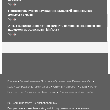
0
Пентагон усунув від служби генерала, який координував
допомогу Україні
0
У яких випадках доведеться замінити радянське свідоцтво про
народження: роз'яснення Мін'юсту
0
Головна
•
Головні новини
•
Політика
•
Суспільство
•
Економіка
беспроводной
•
Світ
•
Культура
•
Наука
•
Історія
•
Освіта
•
Авто
•
IT
•
Здоров'я
интернет
•
Спорт
•
Фото
•
Відео
•
Огляд блогосфери
•
Блоголента
•
Рейтинг блогів
киев
•
Блогожаби
и
Всі новини належать їх правовласникам.
область
Використання матеріалів сайту
uainfo.org
дозволяється за умови
wimax