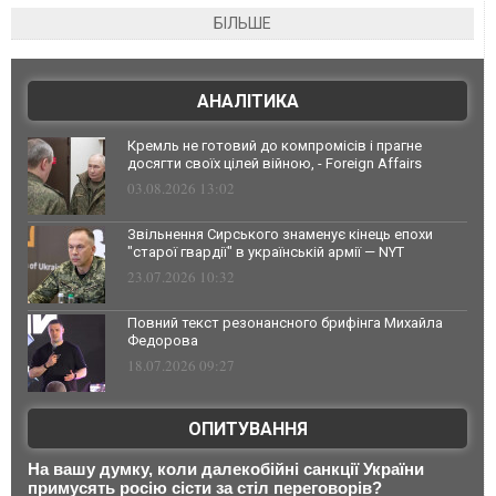
БІЛЬШЕ
АНАЛІТИКА
Кремль не готовий до компромісів і прагне
досягти своїх цілей війною, - Foreign Affairs
03.08.2026 13:02
Звільнення Сирського знаменує кінець епохи
"старої гвардії" в українській армії — NYT
23.07.2026 10:32
Повний текст резонансного брифінга Михайла
Федорова
18.07.2026 09:27
ОПИТУВАННЯ
На вашу думку, коли далекобійні санкції України
примусять росію сісти за стіл переговорів?