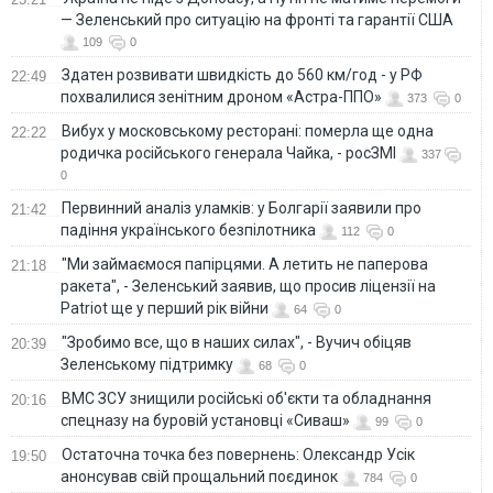
— Зеленський про ситуацію на фронті та гарантії США
109
0
Здатен розвивати швидкість до 560 км/год - у РФ
22:49
похвалилися зенітним дроном «Астра-ППО»
373
0
Вибух у московському ресторані: померла ще одна
22:22
родичка російського генерала Чайка, - росЗМІ
337
0
Первинний аналіз уламків: у Болгарії заявили про
21:42
падіння українського безпілотника
112
0
"Ми займаємося папірцями. А летить не паперова
21:18
ракета", - Зеленський заявив, що просив ліцензії на
Patriot ще у перший рік війни
64
0
"Зробимо все, що в наших силах", - Вучич обіцяв
20:39
Зеленському підтримку
68
0
ВМС ЗСУ знищили російські об'єкти та обладнання
20:16
спецназу на буровій установці «Сиваш»
99
0
Остаточна точка без повернень: Олександр Усік
19:50
анонсував свій прощальний поєдинок
784
0