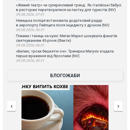
«Живий театр» чи суперечливий тренд:. Як італійські бабусі
в ресторані перетворилися на пастку для туристів (NV)
09.08.2026, 07:01
Німецька поліція встановила додатковий радар
в аеропорту Лейпцига після інциденту з дроном (NV)
09.08.2026, 06:31
Піжама і танець на кухні: Меган Маркл шокувала фанатів
святкуванням 45-річчя (Факти)
09.08.2026, 06:01
«Великі, трохи бешкетні очі». Тренерка Магучіх згадала
перше враження від Ярослави (NV)
09.08.2026, 05:31
БЛОГОЖАБИ