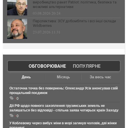
виробництво ракет Patriot: політика, безпека та
можливі альтернативи
03.08.2026 20:24
Перспектива: ЗСУ добомблять і всі інші склади
Wildberries
23.07.2026 11:31
ОБГОВОРЮВАНЕ
|
ПОПУЛЯРНЕ
День
Місяць
За весь час
Остаточна точка без повернень: Олександр Усік анонсував свій
прощальний поєдинок
0
Дії РФ щодо повного захоплення грузинських земель не
залишаться без відповіді - спільна заява чотирьох країн Заходу
0
У Коблевому через вибух міни в морі загинув чоловік, дві жінки
поранені