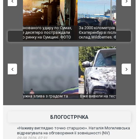
по Сумах,
За 2000 кілометрів від кордону з Україною: в
"Мої іграш
траждали
Єкатеринбурзі після атаки дронів загорівся
суперкарів
ВІДЕО
ині. ФОТО
склад Wildberries. ФОТО. ВІДЕО
дом та
Вже вивели на тести: Ferrari готує оновлення
Вийшов тре
позашляховика Purosangue. ВІДЕО
фільму "Аф
БЛОГОСТРІЧКА
«Наживу виглядаю точно старшою». Наталія Могилевська
відреагувала на обговорення її зовнішності (NV)
09.08.2026, 07:31