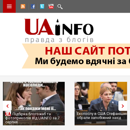
Експослу в США Стефанішині
Підбірка блогожаб та
обрали запобіжний захід
фотоприколів від UAINFO за 7
серпня