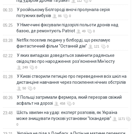
під ударом дронів та ракет
112
0
У російському Бєлгороді вночі пролунала серія
06:33
потужних вибухів
86
0
У Німеччині фіксували підозрілі польоти дронів над
05:25
базою, де ремонтують Patriot
49
0
Netflix поселив людину у білборді, що рекламує
03:28
фантастичний фільм "Останній дім"
121
0
У яких випадках доведеться замінити радянське
02:22
свідоцтво про народження: роз'яснення Мін'юсту
249
0
У Києві створили петицію про переведення всіх шкіл на
01:28
дистанціне навчання через посилення нічних обстрілів
50
0
У Польщі затримали фермера, який переорав свіжий
00:26
асфальт на дорозі
458
0
Шість хвилин на удар: експерт розповів, як Україна
23:48
може знищувати пускові установки "Іскандерів"
1171
0
Україна не піде з Донбасу, а Путін не матиме перемоги
23:21