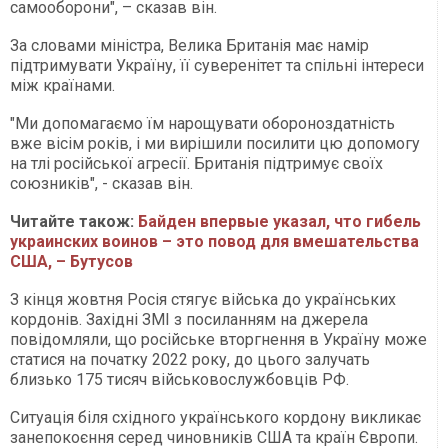
самооборони", – сказав він.
За словами міністра, Велика Британія має намір
підтримувати Україну, її суверенітет та спільні інтереси
між країнами.
"Ми допомагаємо їм нарощувати обороноздатність
вже вісім років, і ми вирішили посилити цю допомогу
на тлі російської агресії. Британія підтримує своїх
союзників", - сказав він.
Читайте також:
Байден впервые указал, что гибель
украинских воинов – это повод для вмешательства
США, – Бутусов
З кінця жовтня Росія стягує війська до українських
кордонів. Західні ЗМІ з посиланням на джерела
повідомляли, що російське вторгнення в Україну може
статися на початку 2022 року, до цього залучать
близько 175 тисяч військовослужбовців РФ.
Ситуація біля східного українського кордону викликає
занепокоєння серед чиновників США та країн Європи.