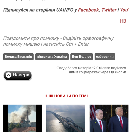
Підписуйся на сторінки UAINFO у
Facebook
,
Twitter
і
YouT
НВ
Повідомити про помилку - Виділіть орфографічну
помилку мишею і натисніть Ctrl + Enter
Велика Британія
підтримка України
Бен Воллес
озброєння
Сподобався матеріал? Сміливо поділися
ним в соцмережах через ці кнопки
ІНШІ НОВИНИ ПО ТЕМІ