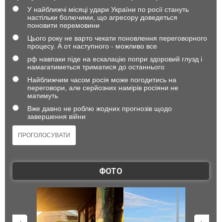
У найближчі місяці удари України по росії стануть
настільки болючими, що агресору доведеться
поновити перемовини
Цього року не варто чекати поновлення переговорного
процесу. А от наступного - можливо все
рф навпаки піде на ескалацію попри здоровий глузд і
намагатиметься триматися до останнього
Найближчим часом росія може погодитись на
переговори, але серйозних намірів росіяни не
матимуть
Вже давно не роблю жодних прогнозів щодо
завершення війни
ФОТО