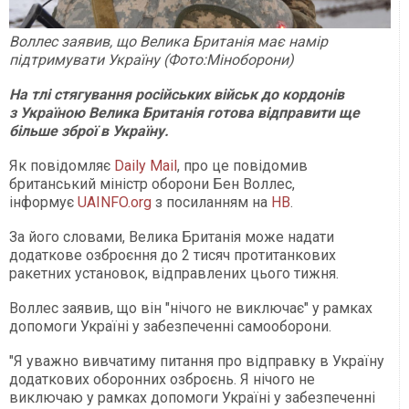
Воллес заявив, що Велика Британія має намір
підтримувати Україну (Фото:Міноборони)
На тлі стягування російських військ до кордонів
з Україною Велика Британія готова відправити ще
більше зброї в Україну.
Як повідомляє
Daily Mail
, про це повідомив
британський міністр оборони Бен Воллес,
інформує
UAINFO.org
з посиланням на
НВ
.
За його словами, Велика Британія може надати
додаткове озброєння до 2 тисяч протитанкових
ракетних установок, відправлених цього тижня.
Воллес заявив, що він "нічого не виключає" у рамках
допомоги Україні у забезпеченні самооборони.
"Я уважно вивчатиму питання про відправку в Україну
додаткових оборонних озброєнь. Я нічого не
виключаю у рамках допомоги Україні у забезпеченні