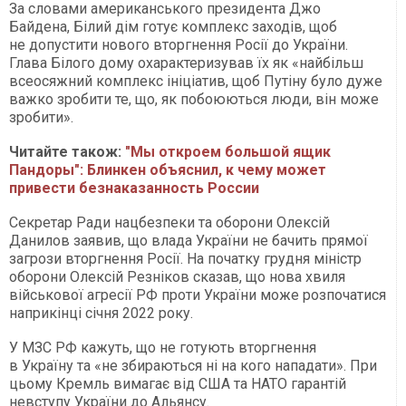
За словами американського президента Джо
Байдена, Білий дім готує комплекс заходів, щоб
не допустити нового вторгнення Росії до України.
Глава Білого дому охарактеризував їх як «найбільш
всеосяжний комплекс ініціатив, щоб Путіну було дуже
важко зробити те, що, як побоюються люди, він може
зробити».
Читайте також:
"Мы откроем большой ящик
Пандоры": Блинкен объяснил, к чему может
привести безнаказанность России
Секретар Ради нацбезпеки та оборони Олексій
Данилов заявив, що влада України не бачить прямої
загрози вторгнення Росії. На початку грудня міністр
оборони Олексій Резніков сказав, що нова хвиля
військової агресії РФ проти України може розпочатися
наприкінці січня 2022 року.
У МЗС РФ кажуть, що не готують вторгнення
в Україну та «не збираються ні на кого нападати». При
цьому Кремль вимагає від США та НАТО гарантій
невступу України до Альянсу.