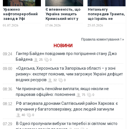
Уражено
Є впевненість, що
Нетаньягу
нафтопереробний
Україна знищить
попередив Трампа,
завод в Уфі
Кримський міст у
що Ізраїль не
та об’єкт
потрібний момент,
зважатиме на
01.07.2026
17.06.2026
25.05.2026
російського ВПК у
- генерал Годжес
мирні угоди США та
Пензенському
Ірану
регіоні, –
Правила коментування ! »
Зеленський
НОВИНИ
Гантер Байден повідомив про погіршення стану Джо
09:24
Байдена
25
0
«Одеська, Херсонська та Запорізька області – у зоні
09:00
ризику»: експерт пояснив, чим загрожує Україні дефіцит
водних ресурсів
32
0
Чи призначать пенсійни виплати, якщо ніколи не
08:36
працював офіційно: пояснення
75
0
РФ атакувала дронами Салтівський район Харкова: є
08:12
влучання у багатоповерхівку, двоє людей загинули
40
0
В Одесі пролунали вибухи та перебої зі світлом: місто
07:29