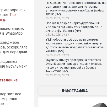
На Одещині чоловік заліз в колодязь, що
врятувати кішку, але сам потрапив
 приговорена к
у пастку — на допомогу приїхали фахівці
пишет
The
ДСНС (NV)
08.08.2026, 02:01
org
.
Поліція підозрює наркоугруповання:
у Бразилії під час матчу застрелили 15-
пакистанцем,
річного футболіста (NV)
я в WhatsApp.
08.08.2026, 01:31
У Міноборони реформують систему
ессенджере
харчування: продукти перевірятимуть
ов, оскорбляла
до того, як вони потраплять у військові
частини (NV)
k для передачи
08.08.2026, 01:01
«Купив машину і прогорів на стартапі».
священных
Олімпійський призер з України сказав,
ия мусульман",
на що витратив призові за бронзу
Токіо-2020 (NV)
08.08.2026, 00:31
ателей из
ІНФОГРАФІКА
твергает все
намеренно
ать