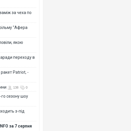
 заміж за чеха по
 фільму "Афера
повіли, якою
заради переходу в
акет Patriot, -
вини
138
0
-го сезону шоу
иходить з-під
NFO за 7 серпня