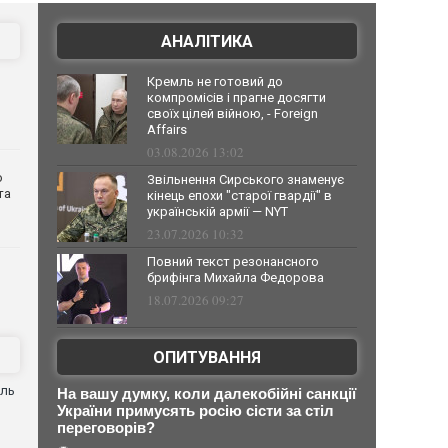
АНАЛІТИКА
Кремль не готовий до
компромісів і прагне досягти
своїх цілей війною, - Foreign
Affairs
03.08.2026 13:02
о
Звільнення Сирського знаменує
та
кінець епохи "старої гвардії" в
українській армії — NYT
23.07.2026 10:32
Повний текст резонансного
брифінга Михайла Федорова
18.07.2026 09:27
ОПИТУВАННЯ
оль
На вашу думку, коли далекобійні санкції
України примусять росію сісти за стіл
переговорів?