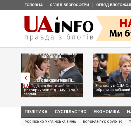
ГОЛОВНА
ОГЛЯД БЛОГОСФЕРИ
ОГЛЯД БЛОГОЖАБ
Експослу в США Ст
Підбірка блогожаб та
обрали запобіжний 
фотоприколів від UAINFO за 7
серпня
ПОЛІТИКА
СУСПІЛЬСТВО
ЕКОНОМІКА
Н
РОСІЙСЬКО-УКРАЇНСЬКА ВІЙНА
КОРОНАВІРУС COVID-19