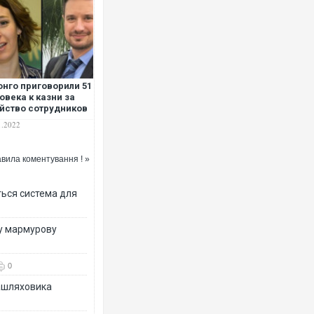
онго приговорили 51
Ворог завдав комбінованого
овека к казни за
двоє поранених. Ще десяте
йство сотрудников
після атаки БПЛА по ринку 
Н
1.2022
вила коментування ! »
ться система для
ву мармурову
0
Вже вивели на тести: Ferrar
зашляховика
позашляховика Purosangue