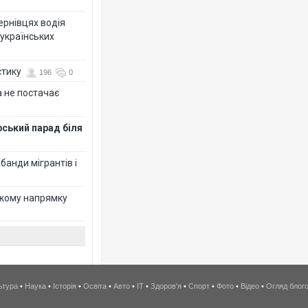
Чернівцях водія
 українських
стику
196
0
 не постачає
рський парад біля
банди мігрантів і
ькому напрямку
ьтура
•
Наука
•
Історія
•
Освіта
•
Авто
•
IT
•
Здоров'я
•
Спорт
•
Фото
•
Відео
•
Огляд блог