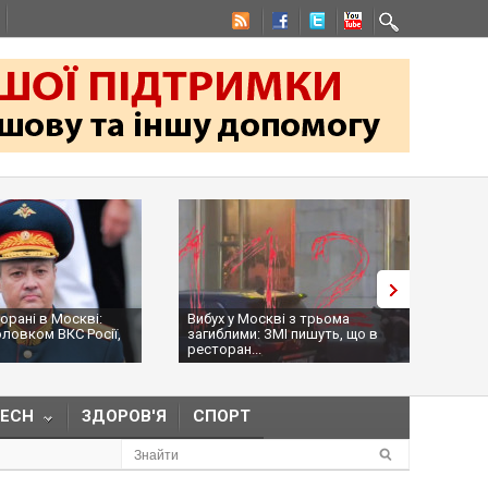
торані в Москві:
Вибух у Москві з трьома
На к
оловком ВКС Росії,
загиблими: ЗМІ пишуть, що в
Обол
ресторан...
нама
TECH
ЗДОРОВ'Я
СПОРТ