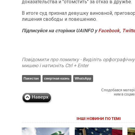
доказательства и "отомстить" за отказ в дружбе.
В итоге суд признал девушку виновной, приговор
лишения свободы и повешению.
Підписуйся на сторінки UAINFO у
Facebook
,
Twitt
Повідомити про помилку - Виділіть орфографічн
мишею і натисніть Ctrl + Enter
Пакистан
смертная казнь
WhatsApp
Сподобався матері
ним в соцме
ІНШІ НОВИНИ ПО ТЕМІ