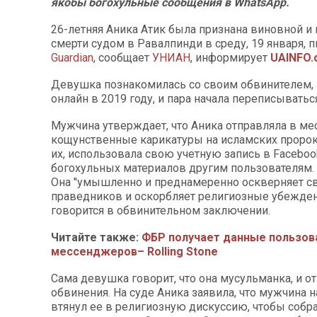
якобы богохульные сообщения в WhatsApp.
26-летняя Аника Атик была признана виновной и
смерти судом в Равалпинди в среду, 19 января, 
Guardian
, сообщает
УНИАН
, информирует
UAINFO.
Девушка познакомилась со своим обвинителем, 
онлайн в 2019 году, и пара начала переписыватьс
Мужчина утверждает, что Аника отправляла в м
кощунственные карикатуры на исламских пророк
их, использовала свою учетную запись в Faceboo
богохульных материалов другим пользователям.
Она "умышленно и преднамеренно оскверняет 
праведников и оскорбляет религиозные убежден
говорится в обвинительном заключении.
Читайте также:
ФБР получает данные пользов
мессенджеров– Rolling Stone
Сама девушка говорит, что она мусульманка, и о
обвинения. На суде Аника заявила, что мужчина 
втянул ее в религиозную дискуссию, чтобы собр