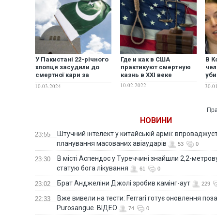
У Пакистані 22-річного
Где и как в США
В К
хлопця засудили до
практикуют смертную
чел
смертної кари за
казнь в XXI веке
уби
повідомлення у
ОО
10.02.2022
10.03.2024
30.0
WhatsApp
Пра
НОВИНИ
Штучний інтелект у китайській армії: впроваджує
23:55
планування масованих авіаударів
53
0
В місті Аспендос у Туреччині знайшли 2,2-метро
23:30
статую бога лікування
61
0
Брат Анджеліни Джолі зробив камінг-аут
23:02
229
Вже вивели на тести: Ferrari готує оновлення по
22:33
Purosangue. ВІДЕО
74
0