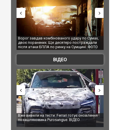
 удару по Сумах,
За 2000 кілометрів від кордону з Україною: в
"Мо
ро постраждали
Єкатеринбурзі після атаки дронів загорівся
суп
на Сумщині. ФОТО
склад Wildberries. ФОТО. ВІДЕО
ВІДЕО
i готує оновлення
Вийшов трейлер нової екранізації легендарного
Зе
. ВІДЕО
фільму "Афера Томаса Крауна"
пе