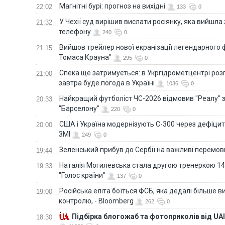
Магнітні бурі: прогноз на вихідні
22:02
133
0
У Чехії суд вирішив вислати росіянку, яка вийшла
21:32
телефону
240
0
Вийшов трейлер нової екранізації легендарного
21:15
Томаса Крауна"
295
0
Спека ще затримується: в Укргідрометцентрі роз
21:00
завтра буде погода в Україні
1036
0
Найкращий футболіст ЧС-2026 відмовив "Реалу" 
20:33
"Барселону"
220
0
США і Україна модернізують С-300 через дефіцит р
20:00
ЗМІ
249
0
Зеленський прибув до Сербії на важливі перемо
19:44
Наталія Могилевська стала другою тренеркою 14
19:33
"Голос країни"
137
0
Російська еліта боїться ФСБ, яка дедалі більше в
19:00
контролю, - Bloomberg
262
0
Підбірка блогожаб та фотоприколів від UAI
18:30