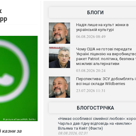
к
БЛОГИ
pp
Надія лише на культ жінки в
українській культурі
06.08.2026 08:49
Чому США не готові передати
Україні ліцензію на виробництв
ракет Patriot: політика, безпека 
можливі альтернативи
03.08.2026 20:24
Перспектива: ЗСУ добомблять і
всі інші склади Wildberries
23.07.2026 11:31
БЛОГОСТРІЧКА
«Немає особливої сімейної любові»: кор
Чарльз дав гідну відповідь на «виклик»
Вільяма та Кейт (Факти)
 казни за
08.08.2026, 02:31