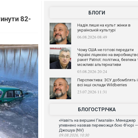
БЛОГИ
гинути 82-
Надія лише на культ жінки в
українській культурі
06.08.2026 08:49
Чому США не готові передати
Україні ліцензію на виробництв
ракет Patriot: політика, безпека 
можливі альтернативи
03.08.2026 20:24
Перспектива: ЗСУ добомблять і
всі інші склади Wildberries
23.07.2026 11:31
БЛОГОСТРІЧКА
«Навіть на вершині Гімалаїв». Менеджер
упевнено назвав переможця бою Ф’юрі —
Джошуа (NV)
09.08.2026, 10:30