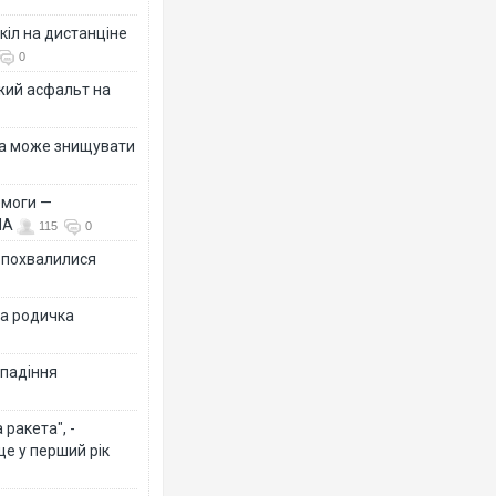
кіл на дистанціне
0
жий асфальт на
їна може знищувати
емоги —
ША
115
0
Ф похвалилися
на родичка
 падіння
ракета", -
ще у перший рік