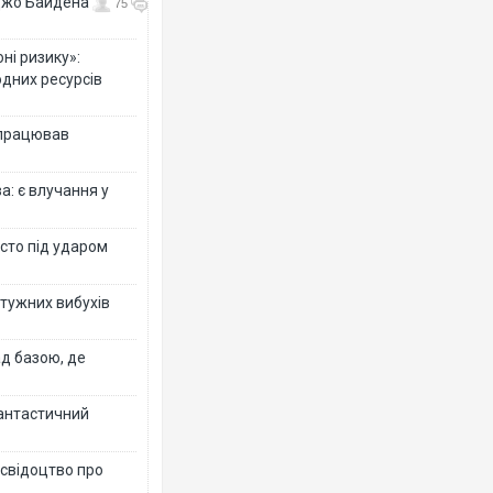
 Джо Байдена
75
ні ризику»:
одних ресурсів
 працював
: є влучання у
істо під ударом
отужних вибухів
ад базою, де
фантастичний
 свідоцтво про