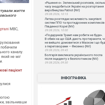
«Рішення є». Зеленський розповів, скільк
часу знадобиться Україні на розгортання
рятували життя
виробництва Patriot (NV)
09.08.2026, 10:15
ховського
Литва розглядає можливість закупівлі
систем ППО та протидронних комплексів
Південної Кореї (NV)
рталі
МВС,
09.08.2026, 10:00
«Подарунків Трамп нам робити не буде».
В обмін на що США дають протиракети, ч
атрулювання
не вийшло домовитися з Маском і що бу
з переговорами — Фесенко (NV)
 побачили
09.08.2026, 09:45
ьного каналу.
Болгарія викликала українського посла
 який не міг
після інциденту з безпілотником (NV)
и.
09.08.2026, 09:30
кові пацієнт
ІНФОГРАФІКА
нулися
омогою
ки, звільнивши