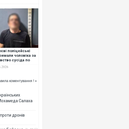
иєві поліцейські
римали чоловіка за
вство сусіда по
телу
8.2026
вила коментування ! »
українських
 Мохамеда Салаха
 проти дронів