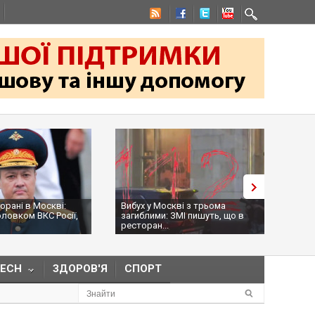
торані в Москві:
Вибух у Москві з трьома
На к
оловком ВКС Росії,
загиблими: ЗМІ пишуть, що в
Обол
ресторан...
нама
TECH
ЗДОРОВ'Я
СПОРТ