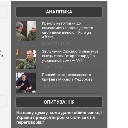
АНАЛІТИКА
Кремль не готовий до
компромісів і прагне досягти
своїх цілей війною, - Foreign
Affairs
03.08.2026 13:02
о
Звільнення Сирського знаменує
та
кінець епохи "старої гвардії" в
українській армії — NYT
23.07.2026 10:32
Повний текст резонансного
брифінга Михайла Федорова
18.07.2026 09:27
ОПИТУВАННЯ
На вашу думку, коли далекобійні санкції
України примусять росію сісти за стіл
переговорів?