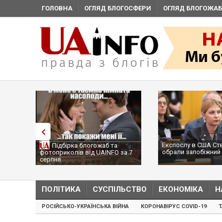
ГОЛОВНА
ОГЛЯД БЛОГОСФЕРИ
ОГЛЯД БЛОГОЖАБ
Експослу в США Ст
Підбірка блогожаб та
обрали запобіжний 
фотоприколів від UAINFO за 7
серпня
ПОЛІТИКА
СУСПІЛЬСТВО
ЕКОНОМІКА
Н
РОСІЙСЬКО-УКРАЇНСЬКА ВІЙНА
КОРОНАВІРУС COVID-19