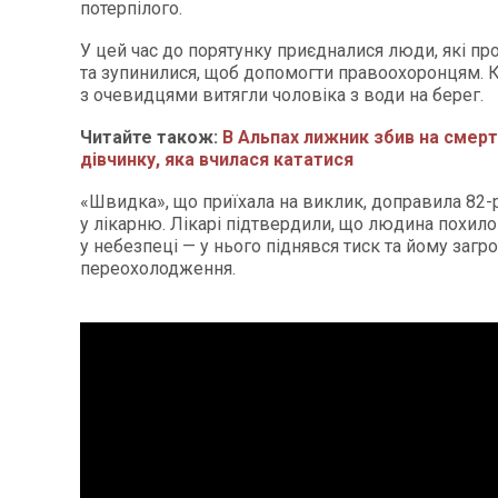
потерпілого.
У цей час до порятунку приєдналися люди, які п
та зупинилися, щоб допомогти правоохоронцям. 
з очевидцями витягли чоловіка з води на берег.
Читайте також:
В Альпах лижник збив на смерт
дівчинку, яка вчилася кататися
«Швидка», що приїхала на виклик, доправила 82-р
у лікарню. Лікарі підтвердили, що людина похило
у небезпеці — у нього піднявся тиск та йому заг
переохолодження.