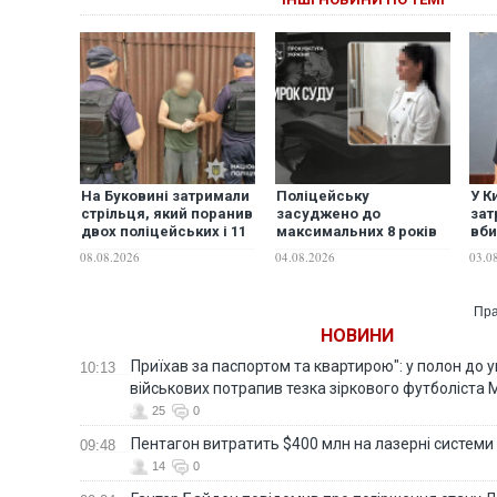
На Буковині затримали
Поліцейську
У К
стрільця, який поранив
засуджено до
зат
двох поліцейських і 11
максимальних 8 років
вби
днів переховувався в
ув’язнення за ДТП у
хос
08.08.2026
04.08.2026
03.0
селі
Прилуках, у якій
загинула 6-річна
дитина
Пра
НОВИНИ
Приїхав за паспортом та квартирою": у полон до 
10:13
військових потрапив тезка зіркового футболіста
25
0
Пентагон витратить $400 млн на лазерні системи
09:48
14
0