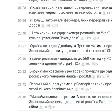
У Києві створили петицію про переведення всіх ш
01:28
навчання через посилення нічних обстрілів
53
У Польщі затримали фермера, який переорав сві
00:26
дорозі
499
0
Шість хвилин на удар: експерт розповів, як Укра
23:48
пускові установки "Іскандерів"
1227
0
Україна не піде з Донбасу, а Путін не матиме пер
23:21
Зеленський про ситуацію на фронті та гарантії С
Здатен розвивати швидкість до 560 км/год - у Р
22:49
зенітним дроном «Астра-ППО»
390
0
Вибух у московському ресторані: померла ще од
22:22
російського генерала Чайка, - росЗМІ
361
0
Первинний аналіз уламків: у Болгарії заявили про
21:42
українського безпілотника
118
0
"Ми займаємося папірцями. А летить не паперова 
21:18
Зеленський заявив, що просив ліцензії на Patriot 
війни
68
0