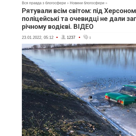
Вся правда з блогосфери
»
Новини блогосфери
»
Рятували всім світом: під Херсоном
поліцейські та очевидці не дали за
річному водієві. ВІДЕО
•
•
23.01.2022, 05:12
1237
1