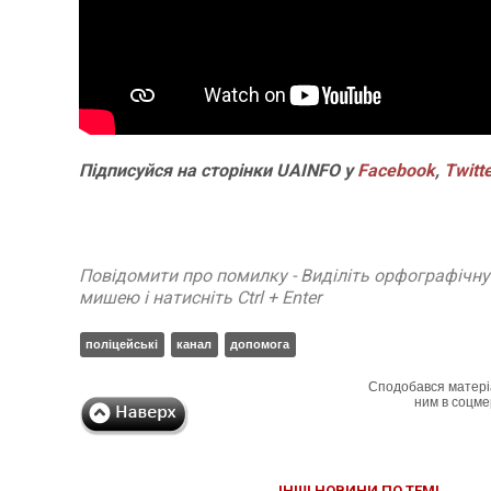
Підписуйся на сторінки UAINFO у
Facebook
,
Twitt
Повідомити про помилку - Виділіть орфографічн
мишею і натисніть Ctrl + Enter
поліцейські
канал
допомога
Сподобався матері
ним в соцме
ІНШІ НОВИНИ ПО ТЕМІ