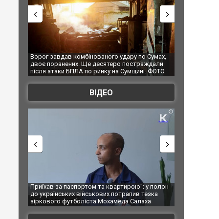
 Сумах,
За 2000 кілометрів від кордону з Україною: в
"Мої іграшки"
ждали
Єкатеринбурзі після атаки дронів загорівся
суперкарів в
. ФОТО
склад Wildberries. ФОТО. ВІДЕО
ВІДЕО
у полон
Одесу накрила потужна злива з градом та
Вже вивели на
езка
ураганним вітром
позашляховик
ха