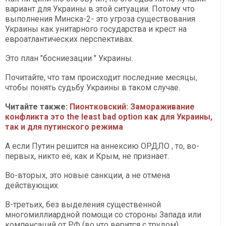
вариант для Украины в этой ситуации. Потому что
выполнения Минска-2- это угроза существования
Украины как унитарного государства и крест на
евроатлантических перспективах.
Это план "босниезации " Украины.
Почитайте, что там происходит последние месяцы,
чтобы понять судьбу Украины в таком случае.
Читайте также:
Пионтковский: Замораживание
конфликта это the least bad option как для Украины,
так и для путинского режима
А если Путин решится на аннексию ОРДЛО , то, во-
первых, никто её, как и Крым, не признает.
Во-вторых, это новые санкции, а не отмена
действующих.
В-третьих, без выделения существенной
многомиллиардной помощи со стороны Запада или
компенсаций от РФ (во что верится с трудом),