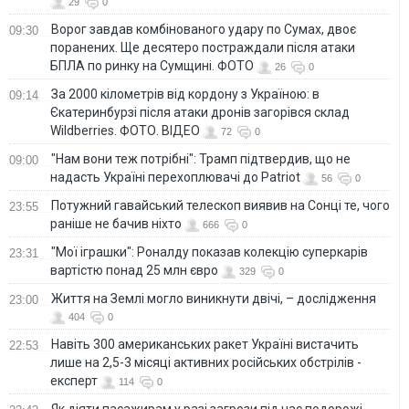
29
0
Ворог завдав комбінованого удару по Сумах, двоє
09:30
поранених. Ще десятеро постраждали після атаки
БПЛА по ринку на Сумщині. ФОТО
26
0
За 2000 кілометрів від кордону з Україною: в
09:14
Єкатеринбурзі після атаки дронів загорівся склад
Wildberries. ФОТО. ВІДЕО
72
0
"Нам вони теж потрібні": Трамп підтвердив, що не
09:00
надасть Україні перехоплювачі до Patriot
56
0
Потужний гавайський телескоп виявив на Сонці те, чого
23:55
раніше не бачив ніхто
666
0
"Мої іграшки": Роналду показав колекцію суперкарів
23:31
вартістю понад 25 млн євро
329
0
Життя на Землі могло виникнути двічі, – дослідження
23:00
404
0
Навіть 300 американських ракет Україні вистачить
22:53
лише на 2,5-3 місяці активних російських обстрілів -
експерт
114
0
Як діяти пасажирам у разі загрози під час подорожі -