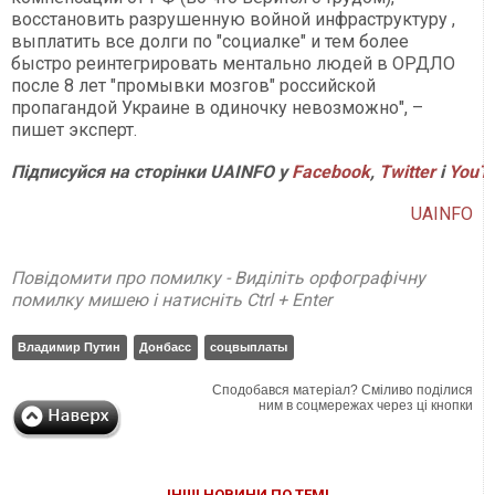
восстановить разрушенную войной инфраструктуру ,
выплатить все долги по "социалке" и тем более
быстро реинтегрировать ментально людей в ОРДЛО
после 8 лет "промывки мозгов" российской
пропагандой Украине в одиночку невозможно", –
пишет эксперт.
Підписуйся на сторінки UAINFO у
Facebook
,
Twitter
і
YouT
UAINFO
Повідомити про помилку - Виділіть орфографічну
помилку мишею і натисніть Ctrl + Enter
Владимир Путин
Донбасс
соцвыплаты
Сподобався матеріал? Сміливо поділися
ним в соцмережах через ці кнопки
ІНШІ НОВИНИ ПО ТЕМІ