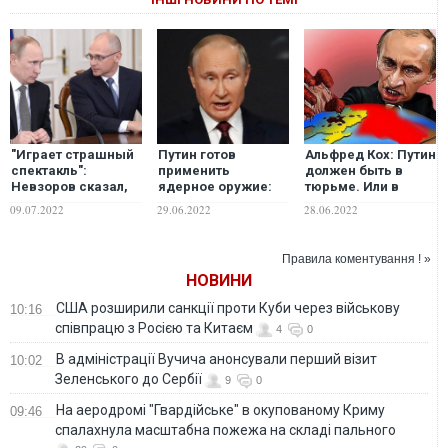
"Играет страшный
Путин готов
Альфред Кох: Путин
спектакль":
применить
должен быть в
Невзоров сказал,
ядерное оружие:
тюрьме. Или в
кто в РФ мечтает
российский
петле
09.07.2022
29.06.2022
28.06.2022
залезть на "трон"
публицист оценил
Путина
угрозу
Правила коментування ! »
НОВИНИ
США розширили санкції проти Куби через військову
10:16
співпрацю з Росією та Китаєм
4
0
В адміністрації Вучича анонсували перший візит
10:02
Зеленського до Сербії
9
0
На аеродромі "Гвардійське" в окупованому Криму
09:46
спалахнула масштабна пожежа на складі пального