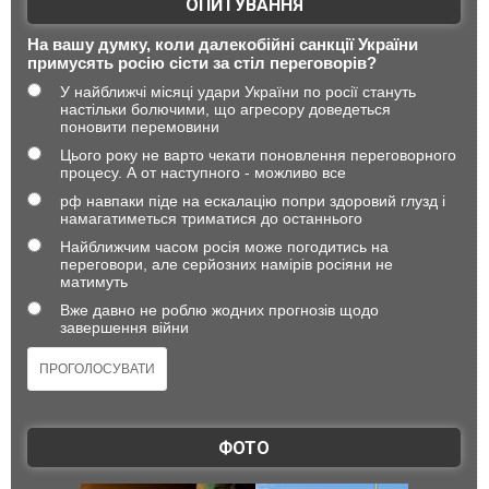
ОПИТУВАННЯ
На вашу думку, коли далекобійні санкції України
примусять росію сісти за стіл переговорів?
У найближчі місяці удари України по росії стануть
настільки болючими, що агресору доведеться
поновити перемовини
Цього року не варто чекати поновлення переговорного
процесу. А от наступного - можливо все
рф навпаки піде на ескалацію попри здоровий глузд і
намагатиметься триматися до останнього
Найближчим часом росія може погодитись на
переговори, але серйозних намірів росіяни не
матимуть
Вже давно не роблю жодних прогнозів щодо
завершення війни
ФОТО