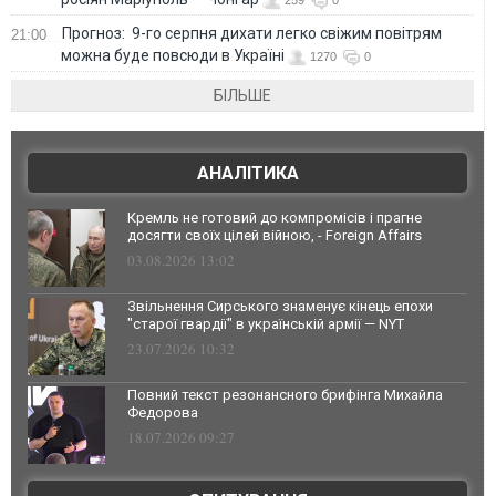
Прогноз: 9-го серпня дихати легко свіжим повітрям
21:00
можна буде повсюди в Україні
1270
0
БІЛЬШЕ
АНАЛІТИКА
Кремль не готовий до компромісів і прагне
досягти своїх цілей війною, - Foreign Affairs
03.08.2026 13:02
Звільнення Сирського знаменує кінець епохи
"старої гвардії" в українській армії — NYT
23.07.2026 10:32
Повний текст резонансного брифінга Михайла
Федорова
18.07.2026 09:27