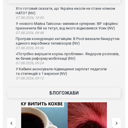
Хто готовий сказати, що Україна ніколи не стане членом
НАТО? (NV)
07.08.2026, 10:00
У «нового Майка Тайсона» змінився суперник: IBF офіційно
призначила бій за титул, від якого відмовився Усик (NV)
07.08.2026, 09:48
Програв конкуренцію китайцям. В Росії визнали банкрутом
єдиного виробника телевізорів (NV)
07.08.2026, 09:36
«Потрібно вирішити корінь проблеми». Федоров розповів,
як бачив реформу мобілізації (NV)
07.08.2026, 09:24
У Кабміні анонсували підвищення зарплат педагогів
та стипендій з 1 вересня (NV)
07.08.2026, 09:12
БЛОГОЖАБИ