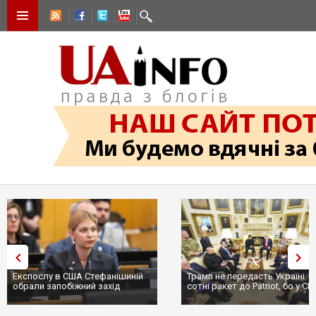
Експослу в США Стефанішиній
Трамп не передасть Україні
обрали запобіжний захід
сотні ракет до Patriot, бо у С
...