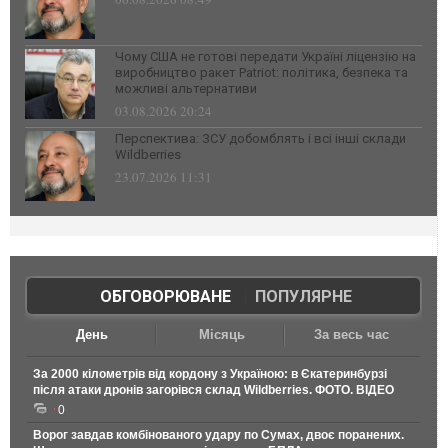
Чому США не готові передати Україні ліцензію на
виробництво ракет Patriot: політика, безпека та
можливі альтернативи
03.08.2026 20:24
Перспектива: ЗСУ добомблять і всі інші склади
Wildberries
23.07.2026 11:31
ОБГОВОРЮВАНЕ
|
ПОПУЛЯРНЕ
День
Місяць
За весь час
За 2000 кілометрів від кордону з Україною: в Єкатеринбурзі
після атаки дронів загорівся склад Wildberries. ФОТО. ВІДЕО
0
Ворог завдав комбінованого удару по Сумах, двоє поранених.