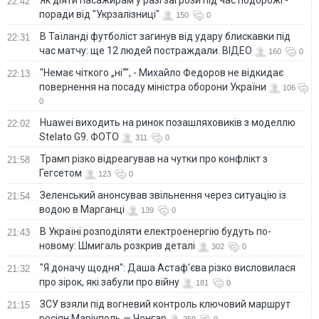
22:42
поради від "Укрзалізниці"
150
0
В Таїланді футболіст загинув від удару блискавки під
22:31
час матчу: ще 12 людей постраждали. ВІДЕО
160
0
"Немає чіткого „ні“", - Михайло Федоров не відкидає
22:13
повернення на посаду міністра оборони України
106
0
Huawei виходить на ринок позашляховиків з моделлю
22:02
Stelato G9. ФОТО
311
0
Трамп різко відреагував на чутки про конфлікт з
21:58
Гегсетом
123
0
Зеленський анонсував звільнення через ситуацію із
21:54
водою в Марганці
139
0
В Україні розподіляти електроенергію будуть по-
21:43
новому: Шмигаль розкрив деталі
302
0
"Я доначу щодня": Даша Астаф'єва різко висловилася
21:32
про зірок, які забули про війну
181
0
ЗСУ взяли під вогневий контроль ключовий маршрут
21:15
росіян Маріуполь — Чонгар
259
0