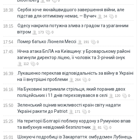
69
0
Сербія хоче якнайшвидшого завершення війни, але
18:38
підстав для оптимізму немає, — Вучич
34
0
Одесу накрила потужна злива з градом та ураганним
18:15
вітром
173
0
Помер батько Ліонеля Мессі
17:54
191
0
Нічна атака БпЛА на Київщину: у Броварському районі
17:45
загинули директор ліцею, її чоловік та 3-річний онук
112
0
Лукашенко переклав відповідальність за війну в Україні
16:39
на її внутрішні проблеми
264
0
На Буковині затримали стрільця, який поранив двох
16:16
поліцейських і 11 днів переховувався в селі
120
0
Зеленський оцінив можливості країн світу надати
15:50
Україні ракети до Patriot
171
0
На території Болгарії поблизу кордону з Румунією впав
15:25
та вибухнув невідомий безпілотник
81
0
Шокуючі подробиці із Закарпаття: омбудсмен Лубінець
15:01