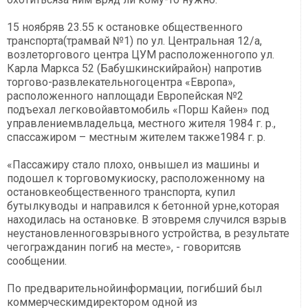
15 ноябряв 23.55 к остановке общественного
транспорта(трамвай №1) по ул. Центральная 12/а,
возлеторгового центра ЦУМ расположенногопо ул.
Карла Маркса 52 (Бабушкинскийрайон) напротив
торгово-развлекательногоцентра «Европа»,
расположенного наплощади Европейская №2
подъехал легковойавтомобиль «Порш Кайен» под
управлениемвладельца, местного жителя 1984 г. р.,
спассажиром – местным жителем также1984 г. р.
«Пассажиру стало плохо, онвышел из машины и
подошел к торговомукиоску, расположенному на
остановкеобщественного транспорта, купил
бутылкуводы и направился к бетонной урне,которая
находилась на остановке. В этовремя случился взрыв
неустановленноговзрывного устройства, в результате
чегогражданин погиб на месте», - говоритсяв
сообщении.
По предварительнойинформации, погибший был
коммерческимдиректором одной из