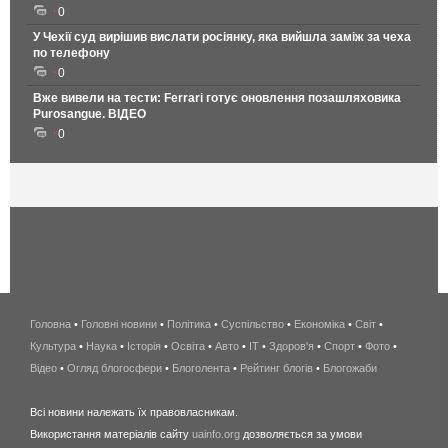
0
У Чехії суд вирішив вислати росіянку, яка вийшла заміж за чеха
по телефону
0
Вже вивели на тести: Ferrari готує оновлення позашляховика
Purosangue. ВІДЕО
0
Головна
•
Головні новини
•
Політика
•
Суспільство
•
Економіка
беспроводной
•
Світ
•
Культура
•
Наука
•
Історія
•
Освіта
•
Авто
•
IT
•
Здоров'я
интернет
•
Спорт
•
Фото
•
Відео
•
Огляд блогосфери
•
Блоголента
•
Рейтинг блогів
киев
•
Блогожаби
и
Всі новини належать їх правовласникам.
область
Використання матеріалів сайту
uainfo.org
дозволяється за умови
wimax