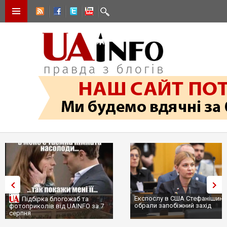
Експослу в США Стефанішиній
Трамп не передасть Украї
обрали запобіжний захід
сотні ракет до Patriot, б
...