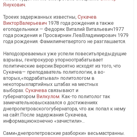
Янукович
.
Троеих задержанных известны,
Сукачев
ВикторВалерьевич
1978 года рождения а также
егоподельники — Федоряк Виталий Витальевич1977
года рождения и Просвирнин ЛевВладимирович 1979
года рождения. Фамилиячетвертого не разглашается.
Наподозреваемых уже успели повеситьпредыдущие
взрывы, генпрокурор упорноотрабатывает
политические версии.Вероятно исходят из того, что
Сукачев— преподаватель политологии, а во-
вторых,«подрабатывал» политологом в
некоторыхпартийных штабах на местных
выборах.
Сукачева
связывают и
губернатором
Вилкулом
. Как-то политолог так
замечательновысказался о достижениях
днепропетровскогогубернатора, что аж попал к нему
на сайт.После задержания Сукачева,
информациюконечно «зачистили»...
Сами«днепропетровские разборки» весьмастранны.