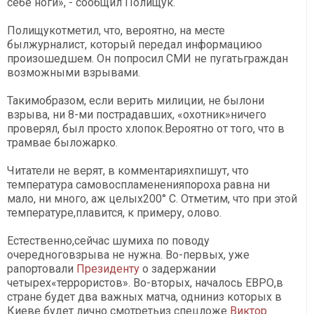
себе ноги», - сообщил Полищук.
Полищукотметил, что, вероятно, на месте
былжурналист, который передал информациюо
произошедшем. Он попросил СМИ не пугатьграждан
возможными взрывами.
Такимобразом, если верить милиции, не былони
взрыва, ни 8-ми пострадавших, «охотник»ничего
проверял, был просто хлопок.Вероятно от того, что в
трамвае быложарко.
Читатели не верят, в комментарияхпишут, что
температура самовоспламененияпороха равна ни
мало, ни много, аж целых200° С. Отметим, что при этой
температуре,плавится, к примеру, олово.
Естественно,сейчас шумиха по поводу
очередноговзрыва не нужна. Во-первых, уже
рапортовали
Президенту
о задержании
четырех«террористов». Во-вторых, началось ЕВРО,в
стране будет два важных матча, одниниз которых в
Киеве будет лично смотретьиз спецложе
Виктор