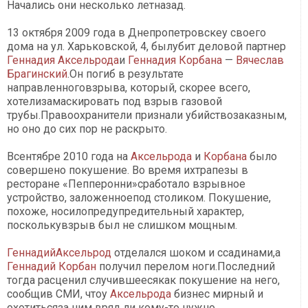
Начались они несколько летназад.
13 октября 2009 года в Днепропетровскеу своего
дома на ул. Харьковской, 4, былубит деловой партнер
Геннадия Аксельрода
и
Геннадия Корбана
—
Вячеслав
Брагинский
.Он погиб в результате
направленноговзрыва, который, скорее всего,
хотелизамаскировать под взрыв газовой
трубы.Правоохранители признали убийствозаказным,
но оно до сих пор не раскрыто.
Всентябре 2010 года на
Аксельрода
и
Корбана
было
совершено покушение. Во время ихтрапезы в
ресторане «Пепперонни»сработало взрывное
устройство, заложенноепод столиком. Покушение,
похоже, носилопредупредительный характер,
посколькувзрыв был не слишком мощным.
ГеннадийАксельрод
отделался шоком и ссадинами,а
Геннадий Корбан
получил перелом ноги.Последний
тогда расценил случившеесякак покушение на него,
сообщив СМИ, чтоу
Аксельрода
бизнес мирный и
охотитьсяза ним вряд ли кому-то нужно.