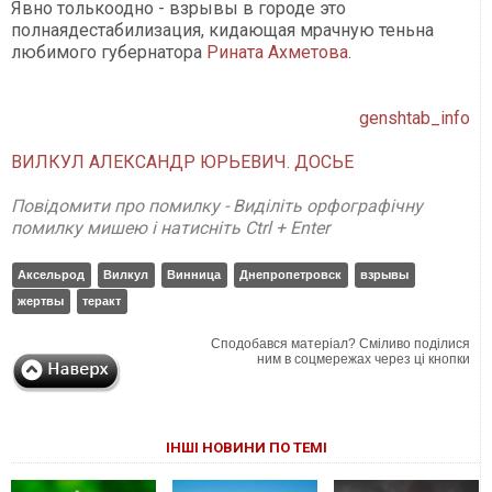
Явно толькоодно - взрывы в городе это
полнаядестабилизация, кидающая мрачную теньна
любимого губернатора
Рината Ахметова
.
genshtab_info
ВИЛКУЛ АЛЕКСАНДР ЮРЬЕВИЧ. ДОСЬЕ
Повідомити про помилку - Виділіть орфографічну
помилку мишею і натисніть Ctrl + Enter
Аксельрод
Вилкул
Винница
Днепропетровск
взрывы
жертвы
теракт
Сподобався матеріал? Сміливо поділися
ним в соцмережах через ці кнопки
ІНШІ НОВИНИ ПО ТЕМІ