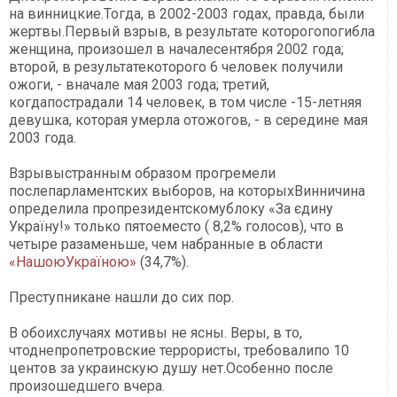
на винницкие.Тогда, в 2002-2003 годах, правда, были
жертвы.Первый взрыв, в результате которогопогибла
женщина, произошел в началесентября 2002 года;
второй, в результатекоторого 6 человек получили
ожоги, - вначале мая 2003 года; третий,
когдапострадали 14 человек, в том числе -15-летняя
девушка, которая умерла отожогов, - в середине мая
2003 года.
Взрывыстранным образом прогремели
послепарламентских выборов, на которыхВинничина
определила пропрезидентскомублоку «За єдину
Україну!» только пятоеместо ( 8,2% голосов), что в
четыре разаменьше, чем набранные в области
«НашоюУкраїною»
(34,7%).
Преступникане нашли до сих пор.
В обоихслучаях мотивы не ясны. Веры, в то,
чтоднепропетровские террористы, требовалипо 10
центов за украинскую душу нет.Особенно после
произошедшего вчера.