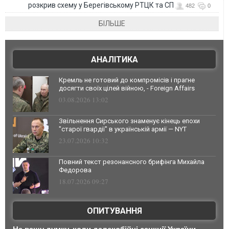
розкрив схему у Берегівському РТЦК та СП
482
0
БІЛЬШЕ
АНАЛІТИКА
Кремль не готовий до компромісів і прагне
досягти своїх цілей війною, - Foreign Affairs
03.08.2026 13:02
Звільнення Сирського знаменує кінець епохи
"старої гвардії" в українській армії — NYT
23.07.2026 10:32
Повний текст резонансного брифінга Михайла
Федорова
18.07.2026 09:27
ОПИТУВАННЯ