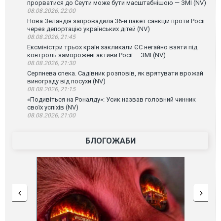
прорватися до Сеути може бути масштабнішою — ЗМІ (NV)
08.08.2026, 22:00
Нова Зеландія запровадила 36-й пакет санкцій проти Росії
через депортацію українських дітей (NV)
08.08.2026, 21:45
Ексміністри трьох країн закликали ЄС негайно взяти під
контроль заморожені активи Росії — ЗМІ (NV)
08.08.2026, 21:30
Серпнева спека. Садівник розповів, як врятувати врожай
винограду від посухи (NV)
08.08.2026, 21:15
«Подивіться на Роналду»: Усик назвав головний чинник
своїх успіхів (NV)
08.08.2026, 21:00
БЛОГОЖАБИ