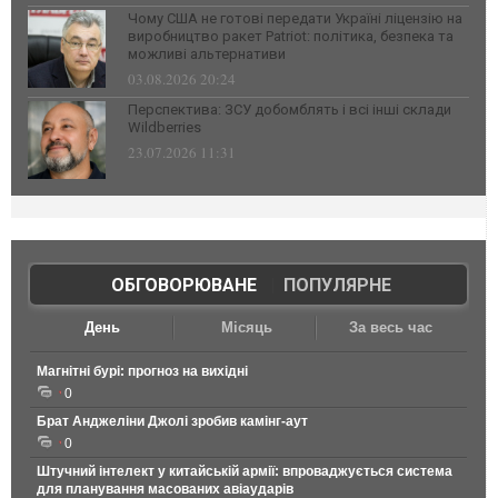
Чому США не готові передати Україні ліцензію на
виробництво ракет Patriot: політика, безпека та
можливі альтернативи
03.08.2026 20:24
Перспектива: ЗСУ добомблять і всі інші склади
Wildberries
23.07.2026 11:31
ОБГОВОРЮВАНЕ
|
ПОПУЛЯРНЕ
День
Місяць
За весь час
Магнітні бурі: прогноз на вихідні
0
Брат Анджеліни Джолі зробив камінг-аут
0
Штучний інтелект у китайській армії: впроваджується система
для планування масованих авіаударів