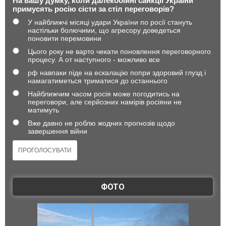
На вашу думку, коли далекобійні санкції України
примусять росію сісти за стіл переговорів?
У найближчі місяці удари України по росії стануть
настільки болючими, що агресору доведеться
поновити перемовини
Цього року не варто чекати поновлення переговорного
процесу. А от наступного - можливо все
рф навпаки піде на ескалацію попри здоровий глузд і
намагатиметься триматися до останнього
Найближчим часом росія може погодитись на
переговори, але серйозних намірів росіяни не
матимуть
Вже давно не роблю жодних прогнозів щодо
завершення війни
ФОТО