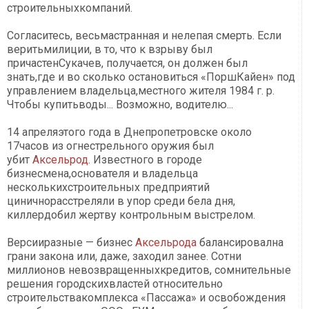
строительныхкомпаний.
Согласитесь, весьмастранная и нелепая смерть. Если
веритьмилиции, в то, что к взрыву был
причастенСукачев, получается, он должен был
знать,где и во сколько остановиться «ПоршКайен» под
управлением владельца,местного жителя 1984 г. р.
Чтобы купитьводы... Возможно, водителю...
14 апреляэтого года в Днепропетровске около
17часов из огнестрельного оружия был
убит
Аксельрод
. Известного в городе
бизнесмена,основателя и владельца
несколькихстроительных предприятий
циничнорасстреляли в упор среди бела дня,
киллердобил жертву контрольным выстрелом.
Версииразные — бизнес
Аксельрода
балансировална
грани закона или, даже, заходил занее. Сотни
миллионов невозвращенныхкредитов, сомнительные
решения городскихвластей относительно
строительствакомплекса «Пассажа» и освобождения