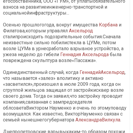
егособственника, ООО «ГУМ», от уплатыобязательного
взноса на развитиеинженерно-транспортной и
социальнойинфраструктуры...
Осенью прошлогогода, вокруг имущества
Корбана
и
Филатова,которым управлял
Аксельрод
сталипроисходить подозрительные события.Сначала
неизвестные сильно побилистекла в ЦУМе, потом
возле ЦУМа в урнесработало взрывное устройство, а
ужеза неделю до гибели
Геннадия Аксельрода
была
повреждена скульптура возле«Пассажа».
Одинединственный случай, когда
ГеннадийАксельрод
,
что называется «залез» вполитику и активно
«засветился»,произошел в июле 2009 года, когда он
сгруппой жильцов защищал от застройкисквер возле
своего дома. Тогда он заявил,что застройку проводит
компания,связанная с зампредседателя
облсоветаВиктором Науменко и очень по этомуповоду
возмущался. Как известно, ВикторНауменко связан с
семьей нынешнегогубернатора
АлександраВилкула
.
Днепропетровские взрывыкаким-то образом похожи