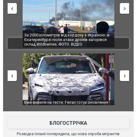
по Сумах,
За 2000 кілометрів від кордону з Україною: в
"Мої іграш
траждали
Єкатеринбурзі після атаки дронів загорівся
суперкарів
ВІДЕО
ині. ФОТО
склад Wildberries. ФОТО. ВІДЕО
дом та
Вже вивели на тести: Ferrari готує оновлення
Вийшов тре
позашляховика Purosangue. ВІДЕО
фільму "Аф
БЛОГОСТРІЧКА
Розвідка Іспанії попередила, що нова спроба мігрантів