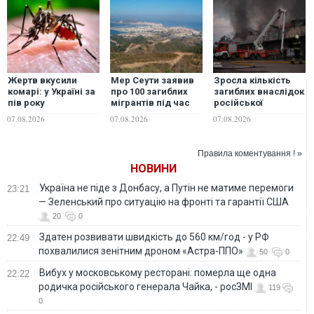
Жертв вкусили
Мер Сеути заявив
Зросла кількість
комарі: у Україні за
про 100 загиблих
загиблих внаслідок
пів року
мігрантів під час
російської
зафіксували два
штурму кордону
масованої атаки 5
07.08.2026
07.08.2026
07.08.2026
випадки гарячки
серпня
Західного Нілу
Правила коментування ! »
НОВИНИ
Україна не піде з Донбасу, а Путін не матиме перемоги
23:21
— Зеленський про ситуацію на фронті та гарантії США
20
0
Здатен розвивати швидкість до 560 км/год - у РФ
22:49
похвалилися зенітним дроном «Астра-ППО»
50
0
Вибух у московському ресторані: померла ще одна
22:22
родичка російського генерала Чайка, - росЗМІ
119
0