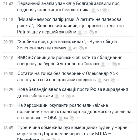
Первинний аналіз уламків: у Болгарії заявили про
21:42
падіння українського безпілотника
59
0
"Ми займаємося папірцями. А летить не паперова
21:18
ракета", - Зеленський заявив, що просив ліцензії на
Patriot ще у перший рік війни
33
0
"Зробимо все, що в наших силах", - Вучич обіцяв
20:39
Зеленському підтримку
43
0
ВМС ЗСУ знищили російські об'єкти та обладнання
20:16
спецназу на буровій установці «Сиваш»
65
0
Остаточна точка без повернень: Олександр Усік
19:50
анонсував свій прощальний поєдинок
249
0
Нова Зеландія ввела санкції проти РФ за викрадення
19:25
дітей і кібератаки
23
0
На Херсонщині окупанти розпочали «вільне
19:01
полювання» на автотранспорт за допомогою дронів на
оптоволокні — ОВА
64
0
Туреччина обмежила рух комерційних суден у Чорне
18:45
море через Дарданелли через атаки БПЛА —
Bloomberg