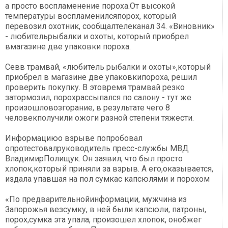
а просто воспламенение пороха.От высокой
температуры воспламенилсяпорох, который
перевозил охотник, сообщалтелеканал 34. «Виновник»
- любительрыбалки и охоты, который приобрел
вмагазине две упаковки пороха.
Севв трамвай, «любитель рыбалки и охоты»,который
приобрел в магазине две упаковкипороха, решил
проверить покупку. В этовремя трамвай резко
затормозил, порохрассыпался по салону - тут же
произошловозгорание, в результате чего 8
человекполучили ожоги разной степени тяжести.
Информациюо взрыве попробовал
опротестовалруководитель пресс-службы МВД
ВладимирПолищук. Он заявил, что был просто
хлопок,который приняли за взрыв. А его,оказывается,
издала упавшая на пол сумкас капсюлями и порохом
«По предварительнойинформации, мужчина из
Запорожья везсумку, в ней были капсюли, патроны,
порох,сумка эта упала, произошел хлопок, онобжег