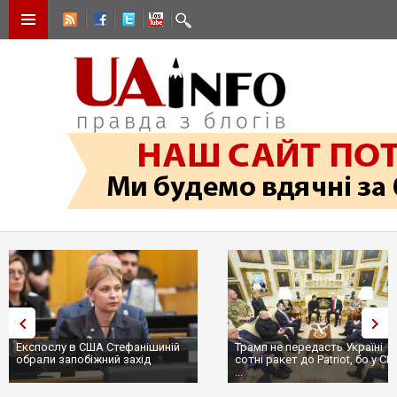
Експослу в США Стефанішиній
Трамп не передасть Україні
обрали запобіжний захід
сотні ракет до Patriot, бо у С
...