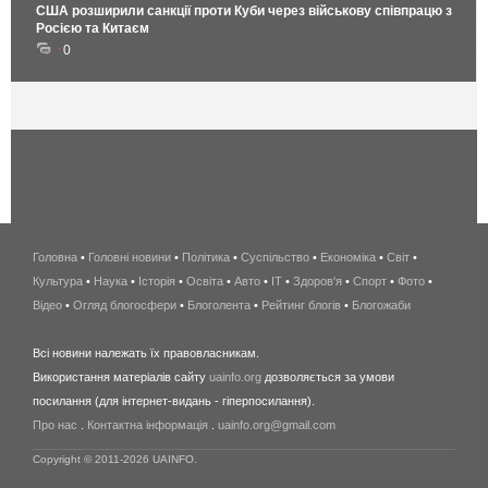
США розширили санкції проти Куби через військову співпрацю з
Росією та Китаєм
0
Головна
•
Головні новини
•
Політика
•
Суспільство
•
Економіка
беспроводной
•
Світ
•
Культура
•
Наука
•
Історія
•
Освіта
•
Авто
•
IT
•
Здоров'я
интернет
•
Спорт
•
Фото
•
Відео
•
Огляд блогосфери
•
Блоголента
•
Рейтинг блогів
киев
•
Блогожаби
и
Всі новини належать їх правовласникам.
область
Використання матеріалів сайту
uainfo.org
дозволяється за умови
wimax
посилання (для інтернет-видань - гіперпосилання).
интернет
Про нас
.
Контактна інформація
.
uainfo.org@gmail.com
в
киеве
Copyright © 2011-2026 UAINFO.
и