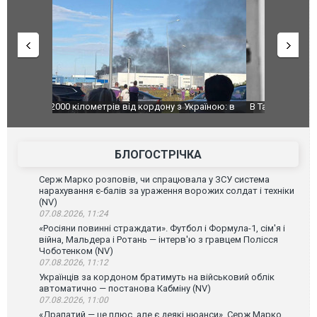
країною: в
В Таїланді футболіст загинув від удару
Топпосадов
агорівся
блискавки під час матчу: ще 12 людей
підозру
постраждали. ВІДЕО
БЛОГОСТРІЧКА
Серж Марко розповів, чи спрацювала у ЗСУ система
нарахування є-балів за ураження ворожих солдат і техніки
(NV)
07.08.2026, 11:24
«Росіяни повинні страждати». Футбол і Формула-1, сім'я і
війна, Мальдера і Ротань — інтерв'ю з гравцем Полісся
Чоботенком (NV)
07.08.2026, 11:12
Українців за кордоном братимуть на військовий облік
автоматично — постанова Кабміну (NV)
07.08.2026, 11:00
«Драпатий — це плюс, але є деякі нюанси». Серж Марко