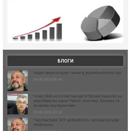
БЛОГИ
Надія лише на культ жінки в українській культурі
06.08.2026 08:49
Чому США не готові передати Україні ліцензію на
виробництво ракет Patriot: політика, безпека та
можливі альтернативи
03.08.2026 20:24
Перспектива: ЗСУ добомблять і всі інші склади
Wildberries