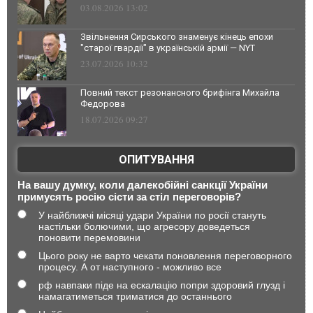
03.08.2026 13:02
Звільнення Сирського знаменує кінець епохи
"старої гвардії" в українській армії — NYT
23.07.2026 10:32
Повний текст резонансного брифінга Михайла
Федорова
18.07.2026 09:27
ОПИТУВАННЯ
На вашу думку, коли далекобійні санкції України
примусять росію сісти за стіл переговорів?
У найближчі місяці удари України по росії стануть
настільки болючими, що агресору доведеться
поновити перемовини
Цього року не варто чекати поновлення переговорного
процесу. А от наступного - можливо все
рф навпаки піде на ескалацію попри здоровий глузд і
намагатиметься триматися до останнього