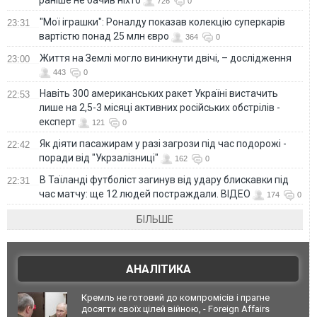
726
0
"Мої іграшки": Роналду показав колекцію суперкарів
23:31
вартістю понад 25 млн євро
364
0
Життя на Землі могло виникнути двічі, – дослідження
23:00
443
0
Навіть 300 американських ракет Україні вистачить
22:53
лише на 2,5-3 місяці активних російських обстрілів -
експерт
121
0
Як діяти пасажирам у разі загрози під час подорожі -
22:42
поради від "Укрзалізниці"
162
0
В Таїланді футболіст загинув від удару блискавки під
22:31
час матчу: ще 12 людей постраждали. ВІДЕО
174
0
БІЛЬШЕ
АНАЛІТИКА
Кремль не готовий до компромісів і прагне
досягти своїх цілей війною, - Foreign Affairs