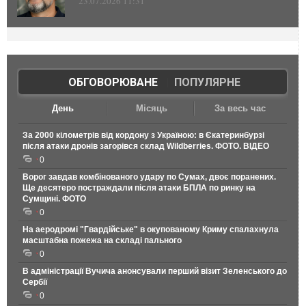
23.07.2026 11:31
ОБГОВОРЮВАНЕ
|
ПОПУЛЯРНЕ
День
Місяць
За весь час
За 2000 кілометрів від кордону з Україною: в Єкатеринбурзі
після атаки дронів загорівся склад Wildberries. ФОТО. ВІДЕО
0
Ворог завдав комбінованого удару по Сумах, двоє поранених.
Ще десятеро постраждали після атаки БПЛА по ринку на
Сумщині. ФОТО
0
На аеродромі "Гвардійське" в окупованому Криму спалахнула
масштабна пожежа на складі пального
0
В адміністрації Вучича анонсували перший візит Зеленського до
Сербії
0