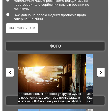
Найближчим часом росія може погодитись на
переговори, але серйозних намірів росіяни не
матимуть
Вже давно не роблю жодних прогнозів щодо
завершення війни
ФОТО
по Сумах,
За 2000 кілометрів від кордону з Україною: в
"Мої іграш
траждали
Єкатеринбурзі після атаки дронів загорівся
суперкарів
ВІДЕО
ині. ФОТО
склад Wildberries. ФОТО. ВІДЕО