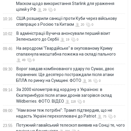
Маском щодо використання Starlink для ураження
цілей у РФ
29
0
США розширили санкції проти Куби через військову
10:16
співпрацю з Росією та Китаєм
20
0
В адміністрації Вучича анонсували перший візит
10:02
Зеленського до Сербії
19
0
На аеродромі "Гвардійське" в окупованому Криму
09:46
спалахнула масштабна пожежа на складі пального
49
0
Ворог завдав комбінованого удару по Сумах, двоє
09:30
поранених. Ще десятеро постраждали після атаки
БПЛА по ринку на Сумщині. ФОТО
35
0
За 2000 кілометрів від кордону з Україною: в
09:14
Єкатеринбурзі після атаки дронів загорівся склад
Wildberries. ФОТО. ВІДЕО
118
0
"Нам вони теж потрібні": Трамп підтвердив, що не
09:00
надасть Україні перехоплювачі до Patriot
75
0
Потужний гавайський телескоп виявив на Сонці те, чого
23:55
раніше не бачив ніхто