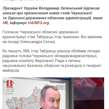
Президент України Володимир Зеленський підписав
накази про призначення нових голів Черкаської
та Одеської державних обласних адміністрацій, пише
НВ
, інформує
UAINFO.org
.
Головою Черкаської обласної державної
адміністрації
став
Табурець Ігор Іванович. Він замінив
на посаді Олександра Скічка.
Як пишуть ЗМІ, Ігор Табурець раніше обіймав посади
радника голови Черкаської обладержадміністрації,
радника комітету Верховної Ради з питань
національної безпеки, оборони та розвідки, є генерал-
майором.