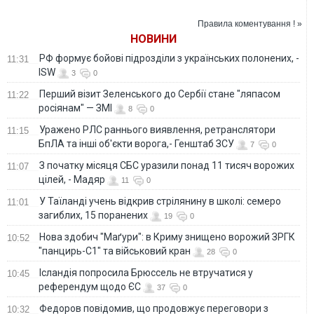
кораблі новими
Insider
комплексами РЕБ
Правила коментування ! »
НОВИНИ
РФ формує бойові підрозділи з українських полонених, -
11:31
ISW
3
0
Перший візит Зеленського до Сербії стане "ляпасом
11:22
росіянам" — ЗМІ
8
0
Уражено РЛС раннього виявлення, ретранслятори
11:15
БпЛА та інші об'єкти ворога,- Генштаб ЗСУ
7
0
З початку місяця СБС уразили понад 11 тисяч ворожих
11:07
цілей, - Мадяр
11
0
У Таїланді учень відкрив стрілянину в школі: семеро
11:01
загиблих, 15 поранених
19
0
Нова здобич "Маґури": в Криму знищено ворожий ЗРГК
10:52
"панцирь-С1" та військовий кран
28
0
Ісландія попросила Брюссель не втручатися у
10:45
референдум щодо ЄС
37
0
Федоров повідомив, що продовжує переговори з
10:32