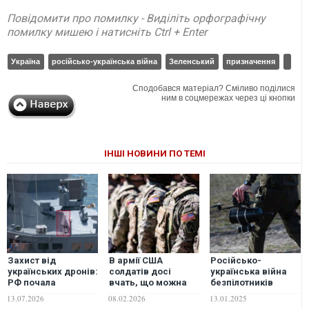
Повідомити про помилку - Виділіть орфографічну
помилку мишею і натисніть Ctrl + Enter
Україна
російсько-українська війна
Зеленський
призначення
Сподобався матеріал? Сміливо поділися
ним в соцмережах через ці кнопки
ІНШІ НОВИНИ ПО ТЕМІ
Захист від
В армії США
Російсько-
українських дронів:
солдатів досі
українська війна
РФ почала
вчать, що можна
безпілотників
оснащувати
обійтися без
переходить у нову
13.07.2026
08.02.2026
13.01.2025
військово-морські
дронів, - Business
фазу, – Newsweek