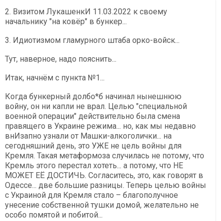
2. Визитом ЛукашенкИ 11.03.2022 к своему
начальнику "на ковёр" в бункер...
3. Идиотизмом гламурного штаба орко-войск...
Тут, наверное, надо пояснить...
Итак, начнём с пункта №1...
Когда бункерный долбо*б начинал нынешнюю
войну, он ни капли не врал. Целью "специальной
военной операции" действительно была смена
правящего в Украине режима... но, как мы недавно
внИзапно узнали от Машки-алкоголички... на
сегодняшний день, это УЖЕ не цель войны для
Кремля. Такая метаформоза случилась не потому, что
Кремль этого перестал хотеть... а потому, что НЕ
МОЖЕТ ЕЁ ДОСТИЧЬ. Согласитесь, это, как говорят в
Одессе... две большие разницы. Теперь целью войны
с Украиной для Кремля стало – благополучное
унесение собственной тушки домой, желательно не
особо помятой и побитой...