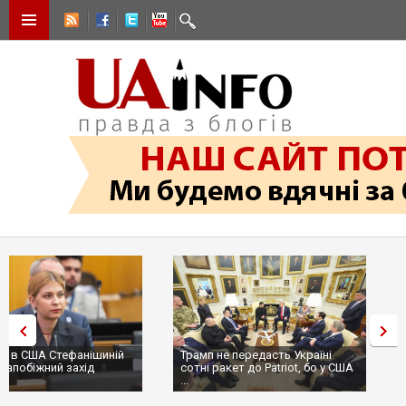
Трамп не передасть Україні
Вибух у ресторані в Москві:
сотні ракет до Patriot, бо у США
ціллю був головком ВКС Росії
...
пр...