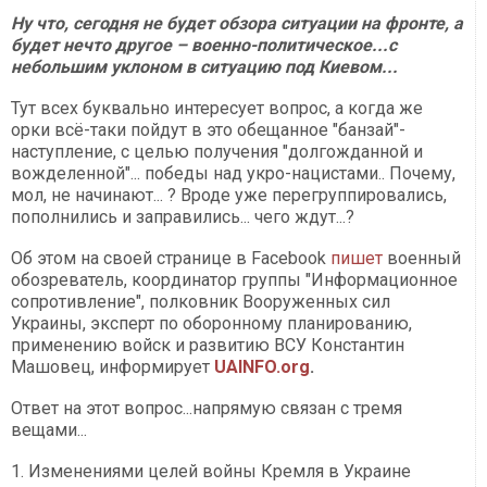
Ну что, сегодня не будет обзора ситуации на фронте, а
будет нечто другое – военно-политическое...с
небольшим уклоном в ситуацию под Киевом...
Тут всех буквально интересует вопрос, а когда же
орки всё-таки пойдут в это обещанное "банзай"-
наступление, с целью получения "долгожданной и
вожделенной"... победы над укро-нацистами.. Почему,
мол, не начинают... ? Вроде уже перегруппировались,
пополнились и заправились... чего ждут...?
Об этом на своей странице в Facebook
пишет
военный
обозреватель, координатор группы "Информационное
сопротивление", полковник Вооруженных сил
Украины, эксперт по оборонному планированию,
применению войск и развитию ВСУ Константин
Машовец, информирует
UAINFO.org
.
Ответ на этот вопрос...напрямую связан с тремя
вещами...
1. Изменениями целей войны Кремля в Украине