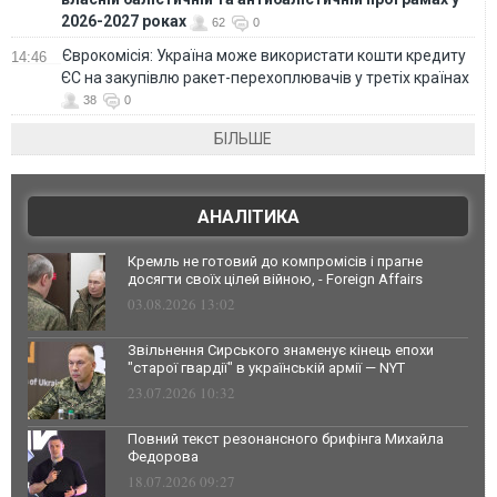
2026-2027 роках
62
0
Єврокомісія: Україна може використати кошти кредиту
14:46
ЄС на закупівлю ракет-перехоплювачів у третіх країнах
38
0
БІЛЬШЕ
АНАЛІТИКА
Кремль не готовий до компромісів і прагне
досягти своїх цілей війною, - Foreign Affairs
03.08.2026 13:02
Звільнення Сирського знаменує кінець епохи
"старої гвардії" в українській армії — NYT
23.07.2026 10:32
Повний текст резонансного брифінга Михайла
Федорова
18.07.2026 09:27