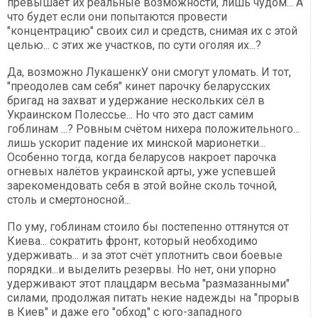
превышает их реальные возможности, лишь чудом... А
что будет если они попытаются провести
"концентрацию" своих сил и средств, снимая их с этой
целью... с этих же участков, по сути оголяя их...?
Да, возможно ЛукашенкУ они смогут уломать. И тот,
"преодолев сам себя" кинет парочку беларусских
бригад на захват и удержание нескольких сёл в
Украинском Полессье... Но что это даст самим
гоблинам ...? Ровным счётом нихера положительного...
лишь ускорит падение их минской марионетки...
Особенно тогда, когда беларусов накроет парочка
огневых налётов украинской арты, уже успевшей
зарекомендовать себя в этой войне сколь точной,
столь и смертоносной...
По уму, гоблинам стоило бы постепенно оттянутся от
Киева... сократить фронт, который необходимо
удерживать... и за этот счёт уплотнить свои боевые
порядки...и выделить резервы. Но нет, они упорно
удерживают этот плацдарм весьма "размазанными"
силами, продолжая питать некие надежды на "прорыв
в Киев" и даже его "обход" с юго-западного