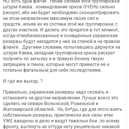
НО, есть одна фигня... Начав силами этой группировки
штурм Киева... командование орков ОЧЕНЬ сильно
рискует, ибо им будет необходимо сконцентрировать
на этом направлении максимум своих сил и
средств...изъяв их из состава этой же группировки, с
других участков. И делать это придётся в тот момент,
когда отмобилизованные и оснащённые украинские
резервы будут находится у неё за спиной и на правом
фланге... Другими словами, попытавшись дёрнутся на
штурм Киева, западная группировка орков рискует
получить по затылку и в правую бочину такую
затрещину и пинок, которые могут привести её к
тотально фатальным для себя последствиям...
И где же выход...?
Правильно, украинские резервы надо сковать и
остановить на другом направлении. Лучше всего это
сделать на севере Волынской, Ровенской и
Житомирской областей... Но, бл*дь, где для этого взять
собственные резервы, практически все силы итак
УЖЕ введены в дело и ведут тяжёлые бои...по всему
фронту, вытянуть их оттуда нету решительно никакой