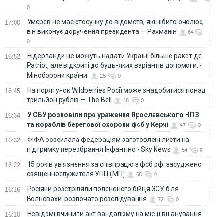
0
Умєров не має стосунку до відомств, які нібито очолює,
17:00
він виконує доручення президента — Рахманін
64
0
Нідерланди не можуть надати Україні більше ракет до
16:52
Patriot, але відкриті до будь-яких варіантів допомоги, -
Міноборони країни
25
0
На порятунок Wildberries Росії може знадобитися понад
16:45
трильйон рублів — The Bell
48
0
У СБУ розповіли про ураження Ярославського НПЗ
16:34
та кораблів берегової охорони фсб у Керчі
47
0
ФІФА розсилала федераціям заготовлені листи на
16:32
підтримку переобрання Інфантіно - Sky News
54
0
15 років ув’язнення за співпрацю з фсб рф: засуджено
16:22
священнослужителя УПЦ (МП)
68
0
Росіяни розстріляли полоненого бійця ЗСУ біля
16:16
Волновахи: розпочато розслідування
72
0
Невідомі вчинили акт вандалізму на місці вшанування
16:10