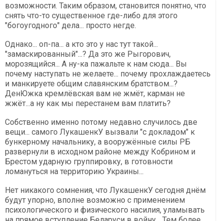
возможности. Таким образом, становится понятно, что
снять что-то существенное где-либо для этого
"богоугодного" дела... просто негде.
Однако... оп-па... а кто это у нас тут такой...
"замаскированный"...? Да это же Рыгорович,
морозящийся... А ну-ка пажальте к нам сюда... Вы
почему наступать не желаете... почему прохлаждаетесь
и манкируете общим славянским братством...?
ДенЮжка кремлёвская вам не жмёт, карман не
жжёт...а ну как мы перестанем вам платить?
Собственно именно потому недавно случилось две
вещи... самого ЛукашенкУ вызвали "с докладом" к
бункерному начальнику, а вооружённые силы РБ
развернули в исходном районе между Кобрином и
Брестом ударную группировку, в готовности
ломануться на территорию Украины...
Нет никакого сомнения, что ЛукашенкУ сегодня днём
будут упорно, вполне возможно с применением
психологического и физического насилия, уламывать
на прямое вступление Беларуси в войну... Тем более,