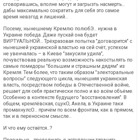
сговорившись, вполне могут и загрызть насмерть...
дабы максимально сократить для себя это самое
время невзгод и лишений...
Посему, нынешнему Кремлю полюбЭ... нужна в
Украине победа. Даже пускай она будет
ВИРТУАЛЬНОЙ... Трёхразовая попытка "договорится" с
нынешней украинской властью на сей счёт, успехом
не увенчалась – в Киеве "закусили удила",
почувствовав реальную возможность накостылять по
самые помидоры "большим и страшным дядям" из
Кремля. Тем более, что таким образом "электоральные
вопросы" следующего цикла, нынешняя украинская
власть, посредством победы в Отечественной войне,
решает для себя практически полно и во всём объёме.
Особенно в контексте будущего "восстановления". В
общем, кремлёвская, сцукО, Акела, в Украине таки
промахнулсО... причём по всем фронтам, как в прямом,
так и в переносном смысле...
И что ему остаётся...?
Правильно... продолжать в иступлении таранить