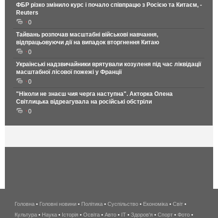
ФБР різко змінило курс і почало співпрацю з Росією та Китаєм, -
Reuters
0
Тайвань розпочав масштабні військові навчання,
відпрацьовуючи дії на випадок вторгнення Китаю
0
Українські надзвичайники врятували козуленя під час ліквідації
масштабної лісової пожежі у Франції
0
"Ніколи не знаєш чия черга наступна". Акторка Олена
Світлицька відреагувала на російські обстріли
0
Головна
•
Головні новини
•
Політика
•
Суспільство
•
Економіка
беспроводной
•
Світ
•
Культура
•
Наука
•
Історія
•
Освіта
•
Авто
•
IT
•
Здоров'я
интернет
•
Спорт
•
Фото
•