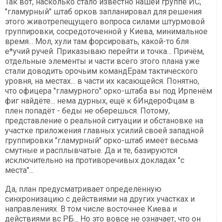
Так вот, насколько стало известно нашей группе ИС,
"гламурный" штаб орков запланировал для решения
этого животрепещущего вопроса силами штурмовой
группировки, сосредоточенной у Киева, минимальное
время... Мол, хули там форсировать, какой-то бля
е*учий ручей. Приказываю перейти и точка... Причём,
отдельные элементы и части всего этого плана уже
стали доводить орочьим командЁрам тактического
уровня, на местах... в части их касающейся. Понятно,
что офицера "гламурного" орко-штаба вы под Ирпенём
фиг найдёте... нема дурных, ещё к бИндероФцам в
плен попадёт - беды не оберешься. Потому,
представление о реальной ситуации и обстановке на
участке приложения главных усилий своей западной
группировки "гламурный" орко-штаб имеет весьма
смутные и расплывчатые. Да и те, базируются
исключительно на противоречивых докладах "с
места"...
Да, план предусматривает определённую
синхронизацию с действиями на других участках и
направлениях. В том числе восточнее Киева и
действиями вс РБ... Но это вовсе не означает, что он