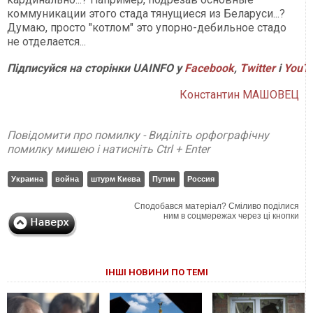
коммуникации этого стада тянущиеся из Беларуси...?
Думаю, просто "котлом" это упорно-дебильное стадо
не отделается...
Підписуйся на сторінки UAINFO у
Facebook
,
Twitter
і
YouT
Константин МАШОВЕЦ
Повідомити про помилку - Виділіть орфографічну
помилку мишею і натисніть Ctrl + Enter
Украина
война
штурм Киева
Путин
Россия
Сподобався матеріал? Сміливо поділися
ним в соцмережах через ці кнопки
ІНШІ НОВИНИ ПО ТЕМІ