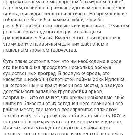
прорабатываемая в мордорском "гламурном штабе"...
в целом, особенно в рамках видо-изменённых целей
войны, выглядит неплохо и логично... Но кремлёвские
гоблины не были бы самими собой, если бы
разработали сей план творчески и креативно... с учётом
реально происходящих вокруг их западной
группировки событий. Вместо этого, они подошли к
этому делу с привычным для них шаблоном и
пещерным уровнем творчества...
Суть плана состоит в том, что им необходимо в ходе
его выполнения преодолеть несколько весьма
существенных преград. В первую очередь, это
касается широкой и болотистой поймы реки Ирпенка...
на которой нынче практически все мосты, в радиусе
досягаемости западной группировки орков,
взорваны... Это означает, что оркам необходимо либо
найти по близости от их сегодняшнего позиционного
района место, где можно переправится с тяжёлой
техникой через эту речушку, отбить это место у ВСУ, и
потом ещё и прикрыть его от их контратак и ударов.
Или же, тащить сюда тяжёлую переправочную
технику... что трудно, муторно и чревато её потерей в