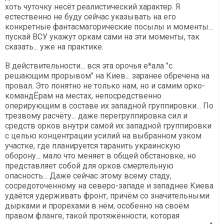
хоть чуточку несёт реалистический характер. Я
естественно не буду сейчас указывать на его
конкретные фантасмагорические посылы и моменты...
пускай ВСУ укажут оркам сами на эти моменты, так
сказать... уже на практике.
В действительности... вся эта орочья е*ала "с
решающим прорывом" на Киев... заранее обречена на
провал. Это понятно не только нам, но и самим орко-
командЁрам на местах, непосредственно
оперирующим в составе их западной группировки... По
трезвому расчёту... даже перегруппировка сил и
средств орков внутри самой их западной группировки
с целью концентрации усилий на выбранном узком
участке, где планируется таранить украинскую
оборону... мало что меняет в общей обстановке, но
представляет собой для орков смертельную
опасность... Даже сейчас этому всему стаду,
сосредоточенному на северо-западе и западнее Киева
удаётся удерживать фронт, причём со значительными
дырками и прорехами в нём, особенно на своём
правом фланге, такой протяжённости, которая