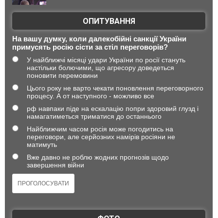
ОПИТУВАННЯ
На вашу думку, коли далекобійні санкції України
примусять росію сісти за стіл переговорів?
У найближчі місяці удари України по росії стануть
настільки болючими, що агресору доведеться
поновити перемовини
Цього року не варто чекати поновлення переговорного
процесу. А от наступного - можливо все
рф навпаки піде на ескалацію попри здоровий глузд і
намагатиметься триматися до останнього
Найближчим часом росія може погодитись на
переговори, але серйозних намірів росіяни не
матимуть
Вже давно не роблю жодних прогнозів щодо
завершення війни