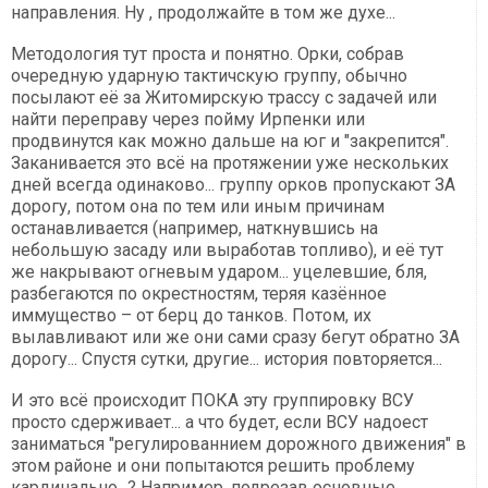
направления. Ну , продолжайте в том же духе...
Методология тут проста и понятно. Орки, собрав
очередную ударную тактичскую группу, обычно
посылают её за Житомирскую трассу с задачей или
найти переправу через пойму Ирпенки или
продвинутся как можно дальше на юг и "закрепится".
Заканивается это всё на протяжении уже нескольких
дней всегда одинаково... группу орков пропускают ЗА
дорогу, потом она по тем или иным причинам
останавливается (например, наткнувшись на
небольшую засаду или выработав топливо), и её тут
же накрывают огневым ударом... уцелевшие, бля,
разбегаются по окрестностям, теряя казённое
иммущество – от берц до танков. Потом, их
вылавливают или же они сами сразу бегут обратно ЗА
дорогу... Спустя сутки, другие... история повторяется...
И это всё происходит ПОКА эту группировку ВСУ
просто сдерживает... а что будет, если ВСУ надоест
заниматься "регулированнием дорожного движения" в
этом районе и они попытаются решить проблему
кардинально...? Например, подрезав основные