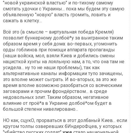
"новой украинской властью" и по-тихому самому
смотать удочки с Украины... пока мы будем эту самую
объявленную "новую" власть громить, ловить и
сажать в клетку...
Всё это (в смысле – виртуальная победа Кремля)
позволит бункерному долбоё*у за выигранное таким
образом время у себя дома: во-первых, угомонить
орды гоблинов при помощи аппарата пропаганды
(наши войска, мол, взяли Киев и добились смены
нацисткой хунты на лояльную нам, а то, что она там не
усидела... ну то не наши проблемы), так как
альтернативные каналы информации тупо зачищены,
это вполне может сыграть. И во-вторых, за это же
время вполне возможно разобраться со всяческими
заговорами и прочим фрондёрством... в среде
недовольных элит. Таким образом, негативное
влияние от проё*а в Украине долбоё*ом будет в
большой степени нивелировано...
НО как, сцукО, прорваться в этот долбаный Киев... если
кругом толпы озверевших бИндероФцев, у которых
"убийство русских солдат"
уже
стало национальной