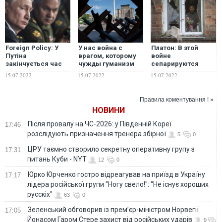
Foreign Policy: У
У нас война с
Платон: В этой
Путіна
врагом, которому
войне
закінчується час
чужды гуманизм
сепарируются
для війни з
или человечность:
люди от козлищ,
15.07.2022
15.07.2022
15.07.2022
Україною
к чему Киеву нужно
причем и те, и
готовиться уже
другие делают это
сейчас
сами, публично
Правила коментування ! »
НОВИНИ
Після провалу на ЧС-2026: у Південній Кореї
17:46
розслідують призначення тренера збірної
5
0
ЦРУ таємно створило секретну оперативну групу з
17:31
питань Куби - NYT
12
0
Юрко Юрченко гостро відреагував на приїзд в Україну
17:17
лідера російської групи "Ногу свело!": "Не існує хороших
русскіх"
63
0
Зеленський обговорив із прем’єр-міністром Норвегії
17:05
Йонасом Гаром Стере захист від російських ударів
9