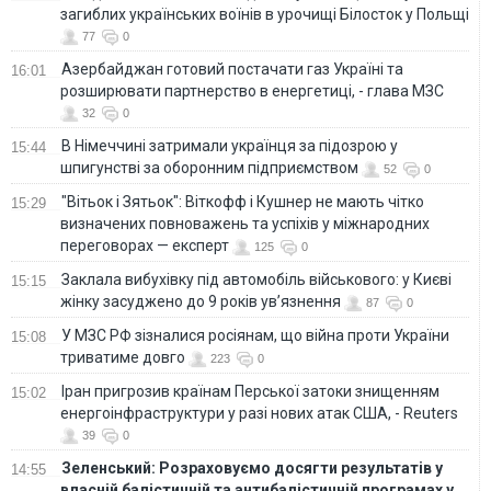
загиблих українських воїнів в урочищі Білосток у Польщі
77
0
Азербайджан готовий постачати газ Україні та
16:01
розширювати партнерство в енергетиці, - глава МЗС
32
0
В Німеччині затримали українця за підозрою у
15:44
шпигунстві за оборонним підприємством
52
0
"Вітьок і Зятьок": Віткофф і Кушнер не мають чітко
15:29
визначених повноважень та успіхів у міжнародних
переговорах — експерт
125
0
Заклала вибухівку під автомобіль військового: у Києві
15:15
жінку засуджено до 9 років ув’язнення
87
0
У МЗС РФ зізналися росіянам, що війна проти України
15:08
триватиме довго
223
0
Іран пригрозив країнам Перської затоки знищенням
15:02
енергоінфраструктури у разі нових атак США, - Reuters
39
0
Зеленський: Розраховуємо досягти результатів у
14:55
власній балістичній та антибалістичній програмах у