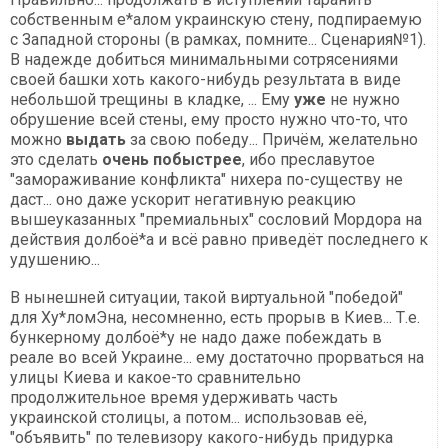
собственным е*алом украинскую стену, подпираемую
с Западной стороны (в рамках, помните... Сценария№1).
В надежде добиться минимальными сотрясениями
своей башки хоть какого-нибудь результата в виде
небольшой трещины в кладке, ... Ему
уже
не нужно
обрушение всей стены, ему просто нужно что-то, что
можно
выдать
за свою победу... Причём, желательно
это сделать
очень побыстрее
, ибо преславутое
"замораживание конфликта" нихера по-существу не
даст... оно даже ускорит негативную реакцию
вышеуказанных "премиальных" сословий Мордора на
действия долбоё*а и всё равно приведёт последнего к
удушению...
В нынешней ситуации, такой виртуальной "победой"
для Ху*ломЭна, несомненно, есть прорыв в Киев... Т.е.
бункерному долбоё*у не надо даже побеждать в
реале во всей Украине... ему достаточно прорваться на
улицы Киева и какое-то сравнительно
продолжительное время удерживать часть
украинской столицы, а потом... использовав её,
"объявить" по телевизору какого-нибудь придурка