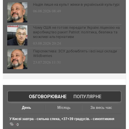
Надія лише на культ жінки в українській культурі
06.08.2026 08:49
Чому США не готові передати Україні ліцензію на
виробництво ракет Patriot: політика, безпека та
можливі альтернативи
03.08.2026 20:24
Перспектива: ЗСУ добомблять і всі інші склади
Wildberries
23.07.2026 11:31
ОБГОВОРЮВАНЕ
|
ПОПУЛЯРНЕ
День
Місяць
За весь час
У Києві завтра - сильна спека, +37+39 градусів. - синоптикиня
0