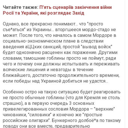
Читайте также:
П'ять сценаріїв закінчення війни
Росії та України, які розглядає Захід
Однако, все прекрасно понимают... что "просто
съе*аться" из Украины... вторгшееся мордо-стадо не
может. После того, что началось в самом Мордоре в
социально-экономическом плане в следствии
введения аЦЦких санкций, простой "вывод войск"
будет однозначно расценен как поражение. Другими
словами, тамошние гоблины просто не поймут, ради
чего и почему они должны испытывать и переживать
всяческие лишения и невзгоды в течение
ближайшего, достаточно продолжительного времени,
если победы над Украиной добиться не удастся...
Особенно остро на такую ситуацию будет реагировать
не просто обычные гоблины (что для Кремля не столь
страшно), а в первую очередь 3 основных
привелегированных сословия Мордора – "верхние"
чиновники, "силовики" и конечно же "простые
российские олигархи". Бункерного долбоё*а по такому
поводу они все вместе, предварительно