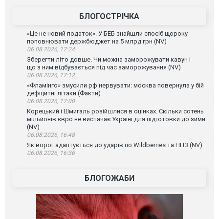
БЛОГОСТРІЧКА
«Це не новий податок». У БЕБ знайшли спосіб щороку
поповнювати держбюджет на 5 млрд грн (NV)
06.08.2026, 17:24
Зберегти літо довше. Чи можна заморожувати кавун і
що з ним відбувається під час заморожування (NV)
06.08.2026, 17:12
«Фламінго» змусили рф нервувати: москва повернула у бій
дефіцитні літаки (Факти)
06.08.2026, 17:00
Корецький і Шмигаль розійшлися в оцінках. Скільки сотень
мільйонів євро не вистачає Україні для підготовки до зими
(NV)
06.08.2026, 16:48
Як ворог адаптується до ударів по Wildberries та НПЗ (NV)
06.08.2026, 16:36
БЛОГОЖАБИ