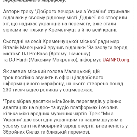
Автори треку "Доброго вечора, ми з України" отримали
відзнаки у своєму рідному місті. Діджеї, які створили
хіт, що надихає українців на перемогу, вже стали
зірками не тільки у Кременчуці, а й по всій країні.
Сьогодні на сесії Кременчуцької міської ради мер
Віталій Малецький вручив відзнаки "За заслуги перед
містом" DJ ProBass (Артему Ткаченку)
та DJ Hardi (Максиму Мокренко), інформує
UAINFO.org
.
Як заявив міський голова Малецький, цій
трек постійно звучить в ефірі цілодобового
інформаційного марафону, на нього створено понад
230 тисяч відео роликів у соцмережах.
"Трек зібрав десятки мільйонів переглядів у різних
адаптаціях на відео- та аудіо платформах і очолив
кілька міжнародних музичних чартів. Трек "Ми з
України" дає сьогодні українцям та нашим друзям в
усьому світі неймовірний заряд енергії, впевненість у
Збройних Силах та близькій перемозі.