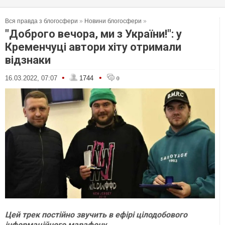
Вся правда з блогосфери
»
Новини блогосфери
»
"Доброго вечора, ми з України!": у
Кременчуці автори хіту отримали
відзнаки
•
•
16.03.2022, 07:07
1744
0
Цей трек постійно звучить в ефірі цілодобового
інформаційного марафону.