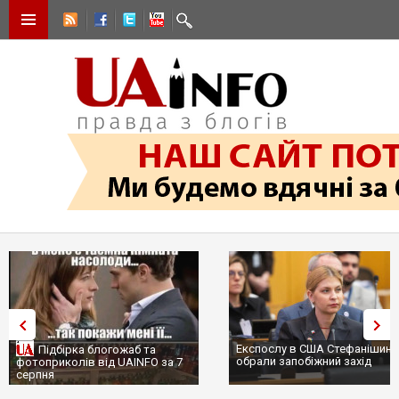
Експослу в США Стефанішині
Підбірка блогожаб та
обрали запобіжний захід
фотоприколів від UAINFO за 7
серпня