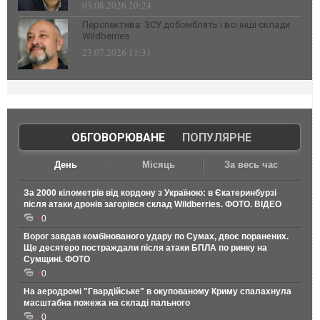
03.08.2026 20:24
Перспектива: ЗСУ добомблять і всі інші склади
Wildberries
23.07.2026 11:31
ОБГОВОРЮВАНЕ
|
ПОПУЛЯРНЕ
День
Місяць
За весь час
За 2000 кілометрів від кордону з Україною: в Єкатеринбурзі
після атаки дронів загорівся склад Wildberries. ФОТО. ВІДЕО
0
Ворог завдав комбінованого удару по Сумах, двоє поранених.
Ще десятеро постраждали після атаки БПЛА по ринку на
Сумщині. ФОТО
0
На аеродромі "Гвардійське" в окупованому Криму спалахнула
масштабна пожежа на складі пального
0