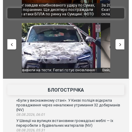
по Сумах,
За 2000 кілометрів від кордону з Україною: в
"Мої іграш
траждали
Єкатеринбурзі після атаки дронів загорівся
суперкарів
ВІДЕО
ині. ФОТО
склад Wildberries. ФОТО. ВІДЕО
оновлення
Вийшов трейлер нової екранізації легендарного
Зеленський
фільму "Афера Томаса Крауна"
перемовин
БЛОГОСТРІЧКА
«Були у виснаженому стані». У Києві поліція відкрила
провадження через неналежне утримання 32 доберманів
(NV)
08.08.2026, 06:01
У Швеції на вулицях встановини громадські меблі — їх
переробили з будівельних матеріалів (NV)
08.08.2026, 05:31