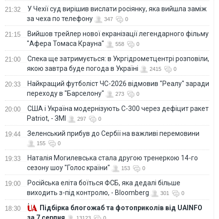
У Чехії суд вирішив вислати росіянку, яка вийшла заміж
21:32
за чеха по телефону
347
0
Вийшов трейлер нової екранізації легендарного фільму
21:15
"Афера Томаса Крауна"
558
0
Спека ще затримується: в Укргідрометцентрі розповіли,
21:00
якою завтра буде погода в Україні
2415
0
Найкращий футболіст ЧС-2026 відмовив "Реалу" заради
20:33
переходу в "Барселону"
273
0
США і Україна модернізують С-300 через дефіцит ракет
20:00
Patriot, - ЗМІ
297
0
Зеленський прибув до Сербії на важливі перемовини
19:44
155
0
Наталія Могилевська стала другою тренеркою 14-го
19:33
сезону шоу "Голос країни"
153
0
Російська еліта боїться ФСБ, яка дедалі більше
19:00
виходить з-під контролю, - Bloomberg
301
0
Підбірка блогожаб та фотоприколів від UAINFO
18:30
за 7 серпня
13123
0