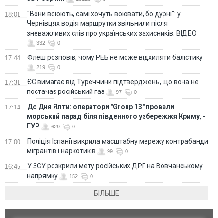
"Вони воюють, самі хочуть воювати, бо дурні": у
18:01
Чернівцях водія маршрутки звільнили після
зневажливих слів про українських захисників. ВІДЕО
332
0
Флеш розповів, чому РЕБ не може відхиляти балістику
17:44
219
0
ЄС вимагає від Туреччини підтверджень, що вона не
17:31
постачає російський газ
97
0
До Дня Ялти: оператори "Group 13" провели
17:14
морський парад біля південного узбережжя Криму, -
ГУР
629
0
Поліція Іспанії викрила масштабну мережу контрабанди
17:00
мігрантів і наркотиків
99
0
У ЗСУ розкрили мету російських ДРГ на Вовчанському
16:45
напрямку
152
0
БІЛЬШЕ