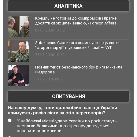
АНАЛІТИКА
Кремль не готовий до компромісів і прагне
досягти своїх цілей війною, - Foreign Affairs
03.08.2026 13:02
Звільнення Сирського знаменує кінець епохи
"старої гвардії" в українській армії — NYT
23.07.2026 10:32
Повний текст резонансного брифінга Михайла
Федорова
18.07.2026 09:27
ОПИТУВАННЯ
На вашу думку, коли далекобійні санкції України
примусять росію сісти за стіл переговорів?
У найближчі місяці удари України по росії стануть
настільки болючими, що агресору доведеться
поновити перемовини