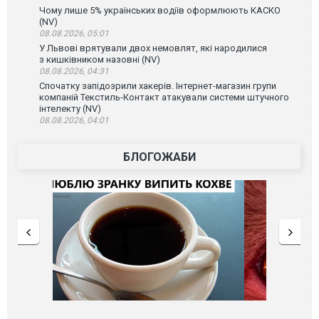
Чому лише 5% українських водіїв оформлюють КАСКО
(NV)
08.08.2026, 05:01
У Львові врятували двох немовлят, які народилися
з кишківником назовні (NV)
08.08.2026, 04:31
Спочатку запідозрили хакерів. Інтернет-магазин групи
компаній Текстиль-Контакт атакували системи штучного
інтелекту (NV)
08.08.2026, 04:01
БЛОГОЖАБИ