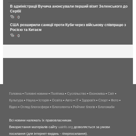
В адміністрації Вучича анонсували перший візит Зеленського до
Сербії
0
США розширили санкції проти Куби через військову співпрацю з
Росією та Китаєм
0
Головна
•
Головні новини
•
Політика
•
Суспільство
•
Економіка
беспроводной
•
Світ
•
Культура
•
Наука
•
Історія
•
Освіта
•
Авто
•
IT
•
Здоров'я
интернет
•
Спорт
•
Фото
•
Відео
•
Огляд блогосфери
•
Блоголента
•
Рейтинг блогів
киев
•
Блогожаби
и
Всі новини належать їх правовласникам.
область
Використання матеріалів сайту
uainfo.org
дозволяється за умови
wimax
посилання (для інтернет-видань - гіперпосилання).
интернет