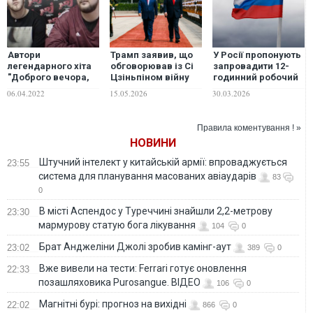
Автори
Трамп заявив, що
У Росії пропонують
легендарного хіта
обговорював із Сі
запровадити 12-
"Доброго вечора,
Цзіньпіном війну
годинний робочий
ми з України"
РФ проти України, і
день та
06.04.2022
15.05.2026
30.03.2026
випустили трек про
відреагував на
шестиденку
перемогу над
удар по Києву
Росією. ВІДЕО
Правила коментування ! »
НОВИНИ
Штучний інтелект у китайській армії: впроваджується
23:55
система для планування масованих авіаударів
83
0
В місті Аспендос у Туреччині знайшли 2,2-метрову
23:30
мармурову статую бога лікування
104
0
Брат Анджеліни Джолі зробив камінг-аут
23:02
389
0
Вже вивели на тести: Ferrari готує оновлення
22:33
позашляховика Purosangue. ВІДЕО
106
0
Магнітні бурі: прогноз на вихідні
22:02
866
0