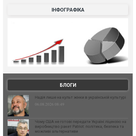
ІНФОГРАФІКА
БЛОГИ
Надія лише на культ жінки в українській культурі
06.08.2026 08:49
Чому США не готові передати Україні ліцензію на
виробництво ракет Patriot: політика, безпека та
можливі альтернативи