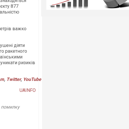
 знаходяться
єкту 877
дальністю
метрів важко
мушені діяти
го ракетного
раїнськими
 уникати ризиків
am
,
Twitter
,
YouTube
UAINFO
у помилку