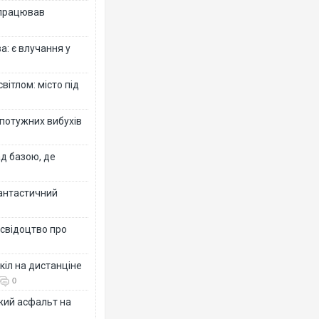
 працював
: є влучання у
вітлом: місто під
 потужних вибухів
ад базою, де
фантастичний
 свідоцтво про
кіл на дистанціне
0
жий асфальт на