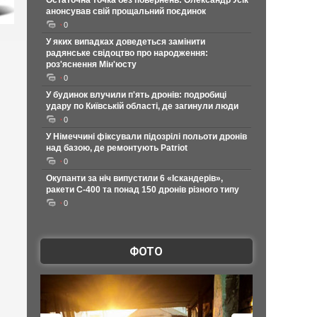
Остаточна точка без повернень: Олександр Усік
анонсував свій прощальний поєдинок
0
У яких випадках доведеться замінити
радянське свідоцтво про народження:
роз'яснення Мін'юсту
0
У будинок влучили п'ять дронів: подробиці
удару по Київській області, де загинули люди
0
У Німеччині фіксували підозрілі польоти дронів
над базою, де ремонтують Patriot
0
Окупанти за ніч випустили 6 «Іскандерів»,
ракети С-400 та понад 150 дронів різного типу
0
ФОТО