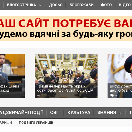
БЛОГОСТРІЧКА
ДОСЬЄ
БЛОГОЖАБИ
ФОТО
ВІДЕО
ефанішиній
Трамп не передасть Україні
Вибух у рес
захід
сотні ракет до Patriot, бо у США
ціллю був г
...
пр...
АДЗВИЧАЙНІ ПОДІЇ
СВІТ
КУЛЬТУРА
ЗНАННЯ
ТАРИФИ
ПОДВИГИ УКРАЇНЦІВ