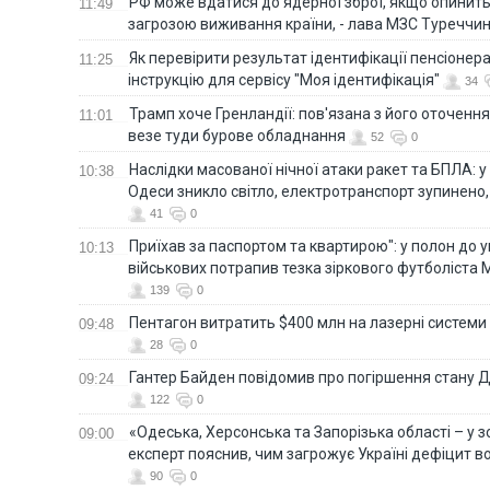
РФ може вдатися до ядерної зброї, якщо опинит
11:49
загрозою виживання країни, - лава МЗС Туреччи
Як перевірити результат ідентифікації пенсіонер
11:25
інструкцію для сервісу "Моя ідентифікація"
34
Трамп хоче Гренландії: пов'язана з його оточенн
11:01
везе туди бурове обладнання
52
0
Наслідки масованої нічної атаки ракет та БПЛА: 
10:38
Одеси зникло світло, електротранспорт зупинено,
41
0
Приїхав за паспортом та квартирою": у полон до 
10:13
військових потрапив тезка зіркового футболіста
139
0
Пентагон витратить $400 млн на лазерні системи
09:48
28
0
Гантер Байден повідомив про погіршення стану
09:24
122
0
«Одеська, Херсонська та Запорізька області – у зо
09:00
експерт пояснив, чим загрожує Україні дефіцит в
90
0