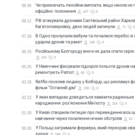
Чи призначать пенсійни виплати, якщо ніколи не
08:36
офіційно: пояснення
167
0
РФ атакувала дронами Салтівський район Харкова
08:12
багатоповерхівку, двоє людей загинули
71
0
В Одесі пролунали вибухи та почалися перебої зі с
07:29
ударом дронів та ракет
139
0
Російському Бєлгороду вночі не дала спати серія
06:33
119
0
У Німеччині фіксували підозрілі польоти дронів н
05:25
ремонтують Patriot
65
0
Netflix поселив людину у білборді, що рекламує 
03:28
фільм "Останній дім"
158
0
У яких випадках доведеться замінити радянське
02:22
народження: роз'яснення Мін'юсту
316
0
У Києві створили петицію про переведення всіх ш
01:28
навчання через посилення нічних обстрілів
62
У Польщі затримали фермера, який переорав сві
00:26
дорозі
546
0