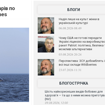
рів по
БЛОГИ
mes
Надія лише на культ жінки в
українській культурі
06.08.2026 08:49
Чому США не готові передати
Україні ліцензію на виробництв
ракет Patriot: політика, безпека 
можливі альтернативи
03.08.2026 20:24
Перспектива: ЗСУ добомблять і
всі інші склади Wildberries
23.07.2026 11:31
БЛОГОСТРІЧКА
Шість найкорисніших видів бобових для
здоров’я — та що з ними можна приготув
(NV)
09.08.2026, 12:00