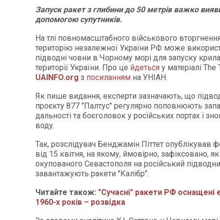
Запуск ракет з глибини до 50 метрів важко вияви
допомогою супутників.
На тлі повномасштабного військового вторгнення
територію незалежної України РФ може викорис
підводні човни в Чорному морі для запуску крила
території України. Про це
йдеться
у матеріалі The
UAINFO.org
з
посиланням
на УНІАН.
Як пише видання, експерти зазначають, що підво
проєкту 877 "Палтус" регулярно поповнюють запа
дальності та боєголовок у російських портах і зно
воду.
Так, розслідувач Бенджамін Піттет опублікував ф
від 15 квітня, на якому, ймовірно, зафіксовано, як
окупованого Севастополя на російський підводн
завантажують ракети "Калібр".
Читайте також:
"Сучасні" ракети РФ оснащені
1960-х років – розвідка