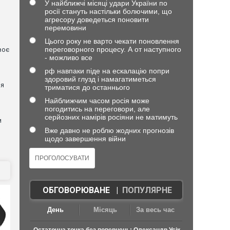
У найближчі місяці удари України по
росії стануть настільки болючими, що
агресору доведеться поновити
перемовини
Цього року не варто чекати поновлення
переговорного процесу. А от наступного
воє
- можливо все
рф навпаки піде на ескалацію попри
я
здоровий глузд і намагатиметься
ня
триматися до останнього
Найближчим часом росія може
погодитись на переговори, але
серйозних намірів росіяни не матимуть
и
Вже давно не роблю жодних прогнозів
щодо завершення війни
ОБГОВОРЮВАНЕ
|
ПОПУЛЯРНЕ
День
Місяць
За весь час