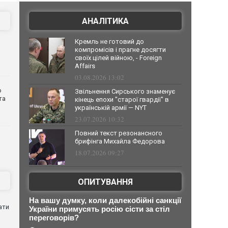
АНАЛІТИКА
Кремль не готовий до
компромісів і прагне досягти
своїх цілей війною, - Foreign
Affairs
03.08.2026 13:02
о
Звільнення Сирського знаменує
та
кінець епохи "старої гвардії" в
українській армії — NYT
23.07.2026 10:32
Повний текст резонансного
брифінга Михайла Федорова
18.07.2026 09:27
ОПИТУВАННЯ
На вашу думку, коли далекобійні санкції
ати
України примусять росію сісти за стіл
переговорів?