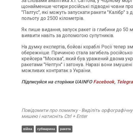
За словами аналітика Х.І. Саттона, у Чорному морі
щонайменше чотири російські підводні човни про
"Палтус", які можуть запускати ракети "Калібр" з 
польоту до 2500 кілометрів.
Як пише видання, запуск ракет із глибини до 50 
виявити навіть за допомогою супутників.
На думку експертів, бойові кораблі Росії тепер з
обережніше. Причиною стала загибель російсько
крейсера "Москва", який був уражений двома ук
ракетами "Нептун" і затонув. Наразі вони змушені
можливих контратак з України.
Підписуйся на сторінки UAINFO
Facebook
,
Telegr
Повідомити про помилку - Виділіть орфографічн
мишею і натисніть Ctrl + Enter
війна
субмарина
ракета