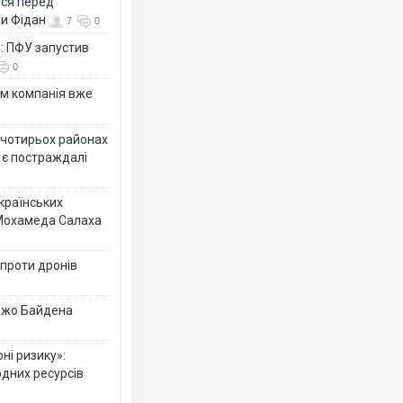
ься перед
ни Фідан
7
0
а: ПФУ запустив
0
ям компанія вже
у чотирьох районах
 є постраждалі
українських
 Мохамеда Салаха
 проти дронів
 Джо Байдена
ні ризику»:
одних ресурсів