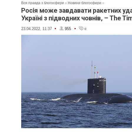
Вся правда з блогосфери
»
Новини блогосфери
»
Росія може завдавати ракетних уда
Україні з підводних човнів, – The Ti
•
•
23.04.2022, 11:37
955
0