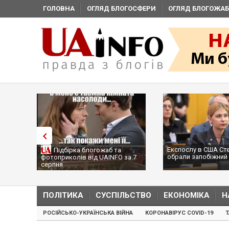
ГОЛОВНА
ОГЛЯД БЛОГОСФЕРИ
ОГЛЯД БЛОГОЖАБ
Експослу в США Ст
Підбірка блогожаб та
обрали запобіжний 
фотоприколів від UAINFO за 7
серпня
ПОЛІТИКА
СУСПІЛЬСТВО
ЕКОНОМІКА
Н
РОСІЙСЬКО-УКРАЇНСЬКА ВІЙНА
КОРОНАВІРУС COVID-19