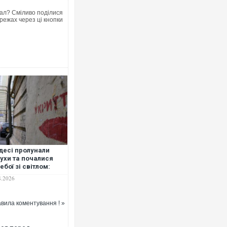
ал? Сміливо поділися
режах через ці кнопки
Ворог завдав комбінованого уд
двоє поранених. Ще десятеро 
після атаки БПЛА по ринку на С
десі пролунали
ухи та почалися
ебої зі світлом:
то під ударом
8.2026
нів та ракет
Приїхав за паспортом та кварт
до українських військових пот
зіркового футболіста Мохамед
вила коментування ! »