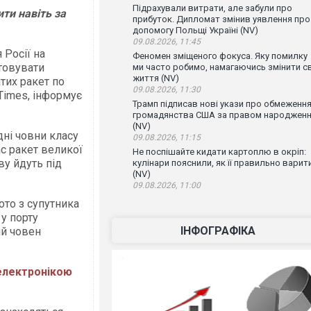
Підрахували витрати, але забули про
ти навіть за
прибуток. Дипломат змінив уявлення про
допомогу Польщі Україні (NV)
09.08.2026, 11:45
 Росії на
Феномен зміщеного фокуса. Яку помилку
товувати
ми часто робимо, намагаючись змінити с
життя (NV)
тих ракет по
09.08.2026, 11:30
 Times, інформує
Трамп підписав нові укази про обмеженн
громадянства США за правом народжен
(NV)
дні човни класу
09.08.2026, 11:15
с ракет великої
Не поспішайте кидати картоплю в окріп:
ву йдуть під
кулінари пояснили, як її правильно варит
(NV)
09.08.2026, 11:00
ото з супутника
 у порту
ІНФОГРАФІКА
ий човен
 електронікою