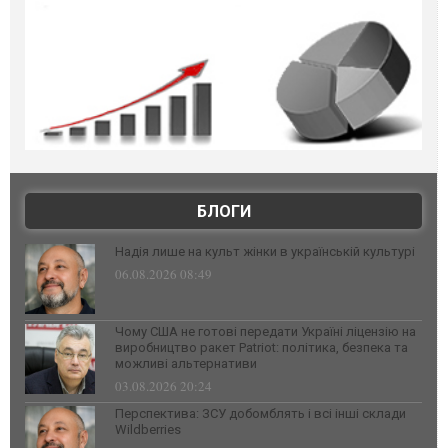
БЛОГИ
Надія лише на культ жінки в українській культурі
06.08.2026 08:49
Чому США не готові передати Україні ліцензію на
виробництво ракет Patriot: політика, безпека та
можливі альтернативи
03.08.2026 20:24
Перспектива: ЗСУ добомблять і всі інші склади
Wildberries