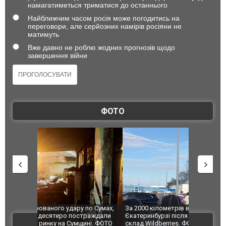
намагатиметься триматися до останнього
Найближчим часом росія може погодитись на
переговори, але серйозних намірів росіяни не
матимуть
Вже давно не роблю жодних прогнозів щодо
завершення війни
ФОТО
по Сумах,
За 2000 кілометрів від кордону з Україною: в
"Мої іграш
траждали
Єкатеринбурзі після атаки дронів загорівся
суперкарів
ВІДЕО
ині. ФОТО
склад Wildberries. ФОТО. ВІДЕО