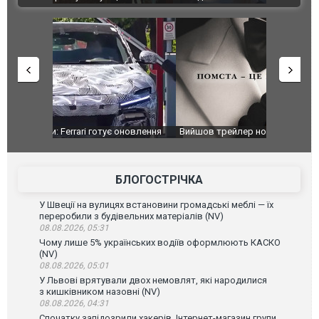
оновлення
Вийшов трейлер нової екранізації легендарного
Зеленський
фільму "Афера Томаса Крауна"
перемовин
БЛОГОСТРІЧКА
У Швеції на вулицях встановини громадські меблі — їх
переробили з будівельних матеріалів (NV)
08.08.2026, 05:31
Чому лише 5% українських водіїв оформлюють КАСКО
(NV)
08.08.2026, 05:01
У Львові врятували двох немовлят, які народилися
з кишківником назовні (NV)
08.08.2026, 04:31
Спочатку запідозрили хакерів. Інтернет-магазин групи