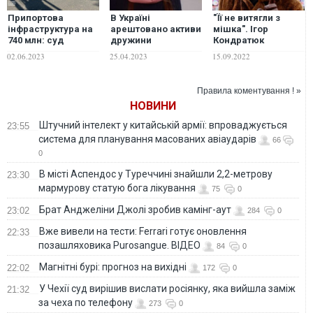
Припортова
В Україні
"Її не витягли з
інфраструктура на
арештовано активи
мішка". Ігор
740 млн: суд
дружини
Кондратюк
арештував активи
Медведчука на
розповів про
02.06.2023
25.04.2023
15.09.2022
Марченко на
понад мільярд
російськомовну
Одещині
гривень
творчість Скрябіна
та як Оксана
Правила коментування ! »
Марченко прийшла
НОВИНИ
на телебачення
Штучний інтелект у китайській армії: впроваджується
23:55
система для планування масованих авіаударів
66
0
В місті Аспендос у Туреччині знайшли 2,2-метрову
23:30
мармурову статую бога лікування
75
0
Брат Анджеліни Джолі зробив камінг-аут
23:02
284
0
Вже вивели на тести: Ferrari готує оновлення
22:33
позашляховика Purosangue. ВІДЕО
84
0
Магнітні бурі: прогноз на вихідні
22:02
172
0
У Чехії суд вирішив вислати росіянку, яка вийшла заміж
21:32
за чеха по телефону
273
0