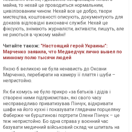
майна, то нехай це проводиться нормальним,
цивілізованим чином. Нехай все це добро, твори
мистецтва, коштовності описують, документують для
доказів відповідні виконавчі служби. Нехай це
фіксують, знімають журналісти, активісти, пишуть, але
не риються в чужому майні!
Читайте також:
"Настоящий герой Украины":
Марченко заявила, что Медведчук лично вывел по
минному полю тысячи людей
Якою б великою не була ненависть до Оксани
Марченко, перебирати на камеру її плаття і шуби –
непристойно.
Як би комусь не було прикро «за батьків і дідів і
створені ними підприємства», які свого часу
несправедливо приватизував Пінчук, відкривати
шафи на його кухні і показувати глядачам порцеляну
Фаберже чи бурштинові портрети Олени Пінчук – це
теж непристойно. Бо одна справа у воєнний час
базувати медичний військовий склад чи шпиталь на