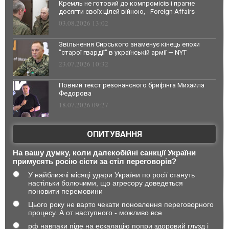
Кремль не готовий до компромісів і прагне
досягти своїх цілей війною, - Foreign Affairs
03.08.2026 13:02
Звільнення Сирського знаменує кінець епохи
"старої гвардії" в українській армії — NYT
23.07.2026 10:32
Повний текст резонансного брифінга Михайла
Федорова
18.07.2026 09:27
ОПИТУВАННЯ
На вашу думку, коли далекобійні санкції України
примусять росію сісти за стіл переговорів?
У найближчі місяці удари України по росії стануть
настільки болючими, що агресору доведеться
поновити перемовини
Цього року не варто чекати поновлення переговорного
процесу. А от наступного - можливо все
рф навпаки піде на ескалацію попри здоровий глузд і