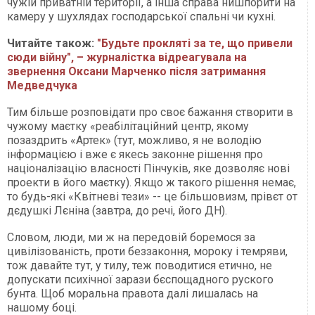
чужій приватній території, а інша справа нишпорити на
камеру у шухлядах господарської спальні чи кухні.
Читайте також:
"Будьте прокляті за те, що привели
сюди війну", – журналістка відреагувала на
звернення Оксани Марченко після затримання
Медведчука
Тим більше розповідати про своє бажання створити в
чужому маєтку «реабілітаційний центр, якому
позаздрить «Артек» (тут, можливо, я не володію
інформацією і вже є якесь законне рішення про
націоналізацію власності Пінчуків, яке дозволяє нові
проекти в його маєтку). Якщо ж такого рішення немає,
то будь-які «Квітневі тези» -- це більшовизм, прівєт от
дєдушкі Лєніна (завтра, до речі, його ДН).
Словом, люди, ми ж на передовій боремося за
цивілізованість, проти беззаконня, мороку і темряви,
тож давайте тут, у тилу, теж поводитися етично, не
допускати психічної зарази бєспощадного руского
бунта. Щоб моральна правота далі лишалась на
нашому боці.