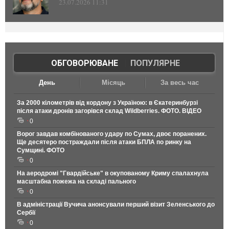
23.07.2026 11:31
ОБГОВОРЮВАНЕ
|
ПОПУЛЯРНЕ
День
Місяць
За весь час
За 2000 кілометрів від кордону з Україною: в Єкатеринбурзі
після атаки дронів загорівся склад Wildberries. ФОТО. ВІДЕО
0
Ворог завдав комбінованого удару по Сумах, двоє поранених.
Ще десятеро постраждали після атаки БПЛА по ринку на
Сумщині. ФОТО
0
На аеродромі "Гвардійське" в окупованому Криму спалахнула
масштабна пожежа на складі пального
0
В адміністрації Вучича анонсували перший візит Зеленського до
Сербії
0