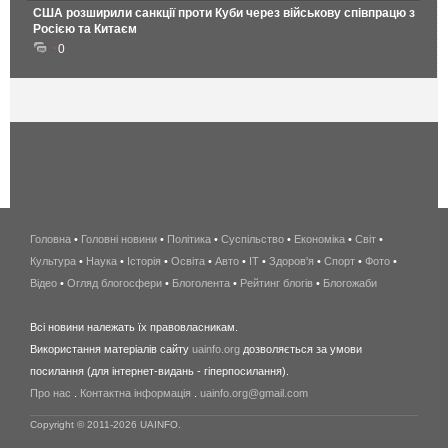
США розширили санкції проти Куби через військову співпрацю з
Росією та Китаєм
0
Головна
•
Головні новини
•
Політика
•
Суспільство
•
Економіка
беспроводной
•
Світ
•
Культура
•
Наука
•
Історія
•
Освіта
•
Авто
•
IT
•
Здоров'я
интернет
•
Спорт
•
Фото
•
Відео
•
Огляд блогосфери
•
Блоголента
•
Рейтинг блогів
киев
•
Блогожаби
и
Всі новини належать їх правовласникам.
область
Використання матеріалів сайту
uainfo.org
дозволяється за умови
wimax
посилання (для інтернет-видань - гіперпосилання).
интернет
Про нас
.
Контактна інформація
.
uainfo.org@gmail.com
в
киеве
Copyright © 2011-2026 UAINFO.
и