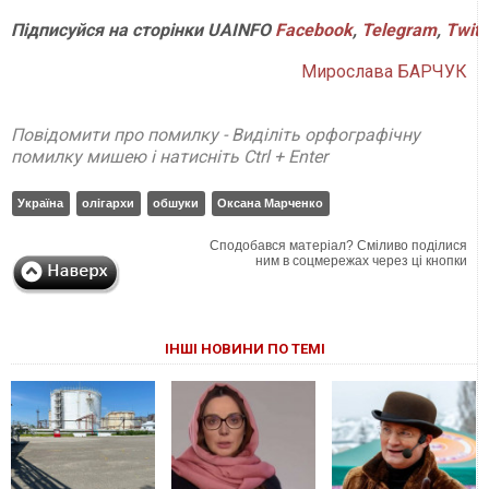
Підписуйся на сторінки UAINFO
Facebook
,
Telegram
,
Twitt
Мирослава БАРЧУК
Повідомити про помилку - Виділіть орфографічну
помилку мишею і натисніть Ctrl + Enter
Україна
олігархи
обшуки
Оксана Марченко
Сподобався матеріал? Сміливо поділися
ним в соцмережах через ці кнопки
ІНШІ НОВИНИ ПО ТЕМІ