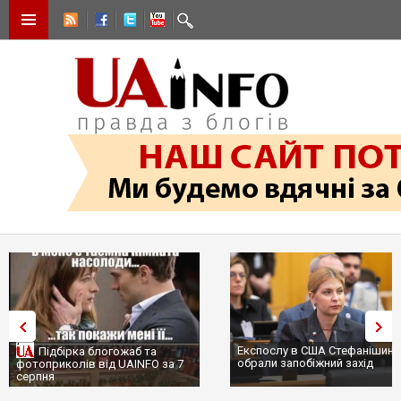
Експослу в США Стефанішині
Підбірка блогожаб та
обрали запобіжний захід
фотоприколів від UAINFO за 7
серпня