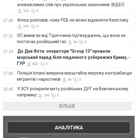
зневажливих слів про українських захисників. ВІДЕО
310
0
Флеш розповів, чому РЕБ не може відхиляти балістику
17:44
204
0
ЄС вимагає від Туреччини підтверджень, що вона не
17:31
постачає російський газ
94
0
До Дня Ялти: оператори "Group 13" провели
17:14
морський парад біля південного узбережжя Криму, -
ГУР
602
0
Поліція Іспанії викрила масштабну мережу контрабанди
17:00
мігрантів і наркотиків
94
0
У ЗСУ розкрили мету російських ДРГ на Вовчанському
16:45
напрямку
144
0
БІЛЬШЕ
АНАЛІТИКА