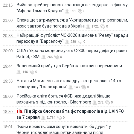
Вийшов трейлер нової екранізації легендарного фільму
21:15
"Афера Томаса Крауна"
391
0
Спека ще затримується: в Укргідрометцентрі розповіли,
21:00
якою завтра буде погода в Україні
1721
0
Найкращий футболіст ЧС-2026 відмовив "Реалу" заради
20:33
переходу в "Барселону"
239
0
США і Україна модернізують С-300 через дефіцит ракет
20:00
Patriot, - ЗМІ
266
0
Зеленський прибув до Сербії на важливі перемовини
19:44
146
0
Наталія Могилевська стала другою тренеркою 14-го
19:33
сезону шоу "Голос країни"
143
0
Російська еліта боїться ФСБ, яка дедалі більше
19:00
виходить з-під контролю, - Bloomberg
271
0
Підбірка блогожаб та фотоприколів від UAINFO
18:30
за 7 серпня
11784
0
"Вони воюють, самі хочуть воювати, бо дурні": у
18:01
Чернівцях водія маршрутки звільнили після