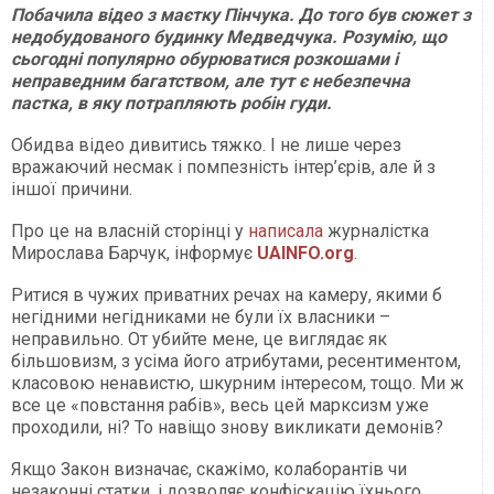
Побачила відео з маєтку Пінчука. До того був сюжет з
недобудованого будинку Медведчука. Розумію, що
сьогодні популярно обурюватися розкошами і
неправедним багатством, але тут є небезпечна
пастка, в яку потрапляють робін гуди.
Обидва відео дивитись тяжко. І не лише через
вражаючий несмак і помпезність інтер’єрів, але й з
іншої причини.
Про це на власній сторінці у
написала
журналістка
Мирослава Барчук, інформує
UAINFO.org
.
Ритися в чужих приватних речах на камеру, якими б
негідними негідниками не були їх власники –
неправильно. От убийте мене, це виглядає як
більшовизм, з усіма його атрибутами, ресентиментом,
класовою ненавистю, шкурним інтересом, тощо. Ми ж
все це «повстання рабів», весь цей марксизм уже
проходили, ні? То навіщо знову викликати демонів?
Якщо Закон визначає, скажімо, колаборантів чи
незаконні статки, і дозволяє конфіскацію їхнього